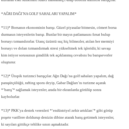
*AĞRI DAĞI´NA GOLF SAHALARI YAPALIM*
*11)* Borsanın ekonominin barışı. Güzel piyasalar bitmesin, cömert borsa
durmasın isteyenlerin barışı. Bunlar bir mayın patlamasını fırsat bulup
borsayı tırmandırırlar. Utanç üzüntü suç hiç bilmezler, atılan her mermiyi
borsayı ve doları tırmandırmak stresi yükseltmek tek işleridir, ki savaşı
kim istiyor sorusunun şimdilik tek açıklanmış cevabını bu barışseverler
oluşturur.
*12)* Ütopik turizmci barışçılar. Ağrı Dağı’na golf sahaları yapalım, dağ
paraşütçülüğü, rafting sporu deyip, Gabar Dağları’nı turizme açarak
*‘barış’* sağlamak isteyenler, arada bir ekranlarda görülüp sonra
kaybolurlar.
*13)* PKK’ya destek verenleri *‘endüstriyel zehir artıkları’* gibi görüp
poşete varillere doldurup denizin dibine atarak barış getirmek isteyenler,
ki sayıları gittikçe tehlike sınırı aşmaktadır.