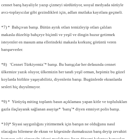
cennet barış hayaliyle yazıp çizmeyi sürdürüyor, sosyal medyada sürüyle
avcı-toplayıcılar gibi gezindikleri için, adları mutlaka kayıtlara geçmeli.
*7) * Bahçıvan barışı. Bütün ayrık otları temizleyip otları çalıları
makasla düzeltip bahçeye biçimli ve yeşil ve dingin huzur getirmek
isteyenler en masum ama ellerindeki makasla korkunç görüntü veren
barışseverler.
*8) ‘Cennet Türkiyemiz’* barışı. Bu barışçılar her defasında cennet
ülkemize yazık oluyor, ülkemizin her tarafı yeşil orman, hepimiz bu güzel
koylarda birlikte yaşayabiliriz, diyenlerin barışı. Bugünlerde ekranlarda
sesleri hiç duyulmuyor.
*9) * Yürüyüş miting toplantı basın açıklaması yapan kitle ve toplulukları
gazla ilaçlayarak sağlanan asayişe* ‘barış’* diyen emniyet polis barışı.
*10)* Siyasi saygınlığını yitirmemek için barışın ne olduğunu nasıl
olacağını bilemese de ekran ve köşesinde durmaksızın barış deyip zevahiri
kurtaran eski sümenaltı idarei maslahatçı Anap dönemi kalıntısı barışçılar.