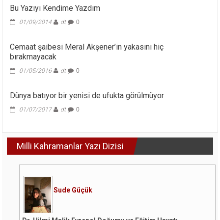
Bu Yazıyı Kendime Yazdım
01/09/2014
dt
0
Cemaat şaibesi Meral Akşener’in yakasını hiç
bırakmayacak
01/05/2016
dt
0
Dünya batıyor bir yenisi de ufukta görülmüyor
01/07/2017
dt
0
Milli Kahramanlar Yazı Dizisi
Sude Güçük