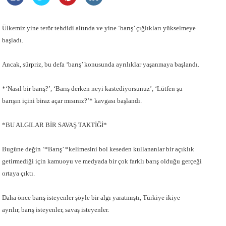
Ülkemiz yine terör tehdidi altında ve yine ‘barış’ çığlıkları yükselmeye
başladı.
Ancak, sürpriz, bu defa ‘barış’ konusunda ayrılıklar yaşanmaya başlandı.
*‘Nasıl bir barış?’, ‘Barış derken neyi kastediyorsunuz’, ‘Lütfen şu
barışın içini biraz açar mısınız?’* kavgası başlandı.
*BU ALGILAR BİR SAVAŞ TAKTİĞİ*
Bugüne değin ‘*Barış’ *kelimesini bol keseden kullananlar bir açıklık
getirmediği için kamuoyu ve medyada bir çok farklı barış olduğu gerçeği
ortaya çıktı.
Daha önce barış isteyenler şöyle bir algı yaratmıştı, Türkiye ikiye
ayrılır, barış isteyenler, savaş isteyenler.