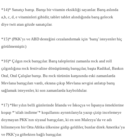
*14)* Sanatçı barışı. Barışı bir vitamin eksikliği sayanlar. Barış aslında
a,b, c, d, e vitaminleri gibidir, tablet tablet alındığında barış gelecek
diye twit atan gözde sanatçılar.
*15)* (PKK’yı ve ABD desteğini cezalandırmak için ‘barış’ isteyenler hiç
görülmemiştir.)
*16)* Çılgın rock barışçılar. Barış taleplerini zamanla rock and roll
çılgınlığına rock festivaline dönüştürmüş barışçılar, başta Radikal, Baskın
Oral, Oral Çalışlar barışı. Bu rock türünün karşısında eski zamanlarda
Mevlana barışçıları vardı, ekrana çıkıp Mevlana sevgisi anlatıp barış
sağlamak isteyenler, ki son zamanlarda kayboldular.
*17) *Her yılın belli günlerinde İrlanda ve İskoçya ve İspanya örneklerine
koşup *‘silah indirme’* koşullarını ayrıntılarıyla yazıp çizip incelemeye
doymayan PKK’nın siyasal barışçıları, ki en son Malezya’da ve adı
bilinmeyen bir Orta Afrika ülkesine gidip geldiler, bunlar direk Amerika’ya
ve PKK’ya göbekten bağlı barışçılar.