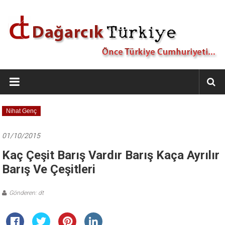
İçeriğe
geç
Dağarcık
Türkiye
Önce
Nihat Genç
Türkiye
Cumhuriyeti…
01/10/2015
Kaç Çeşit Barış Vardır Barış Kaça Ayrılır
Barış Ve Çeşitleri
Gönderen: dt