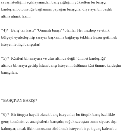
savaş istediğini açıklayamadan barış çığlığını yükselten bu barışçı
kardeşleri, otomatiğe bağlanmış papağan barışçılar diye ayrı bir başlık
altına almak lazım.
*4)* Barış’tan kastı* ‘Osmanlı barışı’ *olanlar. Her mezhep ve etnik
bölgeyi eyaletleştirip sarayın başkanına bağlayıp tekbirle huzur getirmek
isteyen fetihçi barışçılar!
*5) * Kürtleri bir anayasa ve ulus altında değil ‘ümmet kardeşliği’
altında bir araya getirip İslam barışı isteyen müslüman kürt ümmet kardeşim
barışçıları.
*BAHÇIVAN BARIŞI*
*6) * Bir ütopya hayali olarak barış isteyenler, bu ütopik barış özellikle
genç komünist ve anarşistlerin barışıdır, soğuk savaştan sonra siyaset dışı
kalmıştır, ancak fikir namusunu sürdürmek isteyen bir çok genç kalem bu