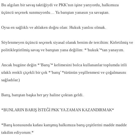
Bu algıları bir savaş taktiğiydi ve PKK’nın işine yarıyordu, halkımıza
üçüncü seçenek sunmuyordu… Ya barıştan yanasın ya savaştan.
Oysa en sağlıklı ve ahlaken doğru olan: Hukuk yanlısı olmak.
Söylenmeyen üçüncü seçenek siyasal olarak benim de tercihim: Kirletilmiş ve
politikleştirilmiş savaş ve barıştan yana değilim: *‘hukuk’*tan yanayım.
Ancak bugüne değin *‘Barış’* kelimesini bolca kullananlar toplumda irili
ufaklı renkli çiçekli bir çok *‘barış’ *türünün yeşillenmesi ve çoğalmasını
sağladılar.)
Barış, barıştan başka her şey haline çoktan geldi.
*BUNLARIN BARIŞ İSTEĞİ PKK´YA ZAMAN KAZANDIRMAK*
*Barış konusunda kafası karışmış halkımıza barış çeşitlerini madde madde
takdim ediyorum:*