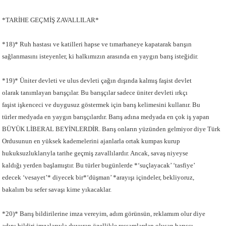
*TARİHE GEÇMİŞ ZAVALLILAR*
*18)* Ruh hastası ve katilleri hapse ve tımarhaneye kapatarak barışın
sağlanmasını isteyenler, ki halkımızın arasında en yaygın barış isteğidir.
*19)* Üniter devleti ve ulus devleti çağın dışında kalmış faşist devlet
olarak tanımlayan barışçılar. Bu barışçılar sadece üniter devleti ırkçı
faşist işkenceci ve duygusuz göstermek için barış kelimesini kullanır. Bu
türler medyada en yaygın barışçılardır. Barış adına medyada en çok iş yapan
BÜYÜK LİBERAL BEYİNLERDİR. Barış onların yüzünden gelmiyor diye Türk
Ordusunun en yüksek kademelerini ajanlarla ortak kumpas kurup
hukuksuzluklarıyla tarihe geçmiş zavallılardır. Ancak, savaş niyeyse
kaldığı yerden başlamıştır. Bu türler bugünlerde *‘suçlayacak’ ‘tasfiye’
edecek ‘vesayet’* diyecek bir*‘düşman’ *arayışı içindeler, bekliyoruz,
bakalım bu sefer savaşı kime yıkacaklar.
*20)* Barış bildirilerine imza vereyim, adım görünsün, reklamım olur diye
adını bildiri imzalarıyla duyuran özellikle ressamlardan oluşan barışçı