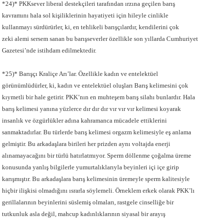
*24)* PKKsever liberal destekçileri tarafından ırzına geçilen barış
kavramını hala sol kişiliklerinin hayatiyeti için hileyle cinlikle
kullanmayı sürdürürler, ki, en tehlikeli barışçılardır, kendilerini çok
zeki alemi sersem sanan bu barışseverler özellikle son yıllarda Cumhuriyet
Gazetesi’nde istihdam edilmektedir.
*25)* Barışçı Kraliçe Arı’lar. Özellikle kadın ve entelektüel
görünümlüdürler, ki, kadın ve entelektüel oluşları Barış kelimesini çok
kıymetli bir hale getirir. PKK’nın en muhteşem barış silahı bunlardır. Hala
barış kelimesi yanına yüzlerce dır dır dır vır vır vır kelimesi koyarak
insanlık ve özgürlükler adına kahramanca mücadele ettiklerini
sanmaktadırlar. Bu türlerde barış kelimesi orgazm kelimesiyle eş anlama
gelmiştir. Bu arkadaşlara birileri her prizden aynı voltajda enerji
alınamayacağını bir türlü hatırlatmıyor. Sperm döllenme çoğalma üreme
konusunda yanlış bilgilerle yumurtalıklarıyla beyinleri içi içe girip
karışmıştır. Bu arkadaşlara barış kelimesinin üremeyle sperm kalitesiyle
hiçbir ilişkisi olmadığını ısrarla söylemeli. Örneklem erkek olarak PKK’lı
gerillalarının beyinlerini süslemiş olmaları, rastgele cinselliğe bir
tutkunluk asla değil, mahcup kadınlıklarının siyasal bir arayış