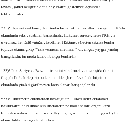
tayfası, şöhret açlığının derin boyutlarını göstermesi açısından
tehlikelidirler.
*21)* Hiposeksüel barışçılar. Bunlar hükümetin direktiflerine uygun PKK’yla
ekranlarda seks yapabilen barışçılardır. Hükümet sürece girerse PKK’yla
uygunsuz her türlü yatağa girebilirler. Hükümet süreçten çıkarsa bunlar
topluca ekrana çıkıp *‘asla vermem, elletmem’* diyen çok yaygın yandaş
barışçılardır. En moda fashion barışçı bunlardır.
*22)* Irak, Suriye ve Barzani ticaretini sürdürmek ve ticari şirketlerini
illegal ellerle birleştirip bu karambolde işlerini fevkalade büyüten
ekranlarda yüzleri görülmeyen barış tüccarı barış ağalarıdır.
*23)* Hükümetin ekranlardan kovduğu ünlü liberallerin ekrandaki
boşluklarını doldurmak için liberallerin ne kadar hasarlı organı varsa
bilmeden anlamadan kuru sıkı sallayan genç acemi liberal barışçı adaylar,
ekran doldurmak için birebirdirler.