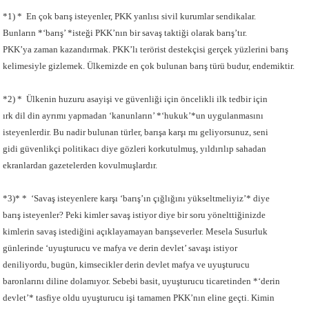
*1) * En çok barış isteyenler, PKK yanlısı sivil kurumlar sendikalar.
Bunların *‘barış’ *isteği PKK’nın bir savaş taktiği olarak barış’tır.
PKK’ya zaman kazandırmak. PKK’lı terörist destekçisi gerçek yüzlerini barış
kelimesiyle gizlemek. Ülkemizde en çok bulunan barış türü budur, endemiktir.
*2) * Ülkenin huzuru asayişi ve güvenliği için öncelikli ilk tedbir için
ırk dil din ayrımı yapmadan ‘kanunların’ *‘hukuk’*un uygulanmasını
isteyenlerdir. Bu nadir bulunan türler, barışa karşı mı geliyorsunuz, seni
gidi güvenlikçi politikacı diye gözleri korkutulmuş, yıldırılıp sahadan
ekranlardan gazetelerden kovulmuşlardır.
*3)* * ‘Savaş isteyenlere karşı ‘barış’ın çığlığını yükseltmeliyiz’* diye
barış isteyenler? Peki kimler savaş istiyor diye bir soru yönelttiğinizde
kimlerin savaş istediğini açıklayamayan barışseverler. Mesela Susurluk
günlerinde ‘uyuşturucu ve mafya ve derin devlet’ savaşı istiyor
deniliyordu, bugün, kimsecikler derin devlet mafya ve uyuşturucu
baronlarını diline dolamıyor. Sebebi basit, uyuşturucu ticaretinden *‘derin
devlet’* tasfiye oldu uyuşturucu işi tamamen PKK’nın eline geçti. Kimin