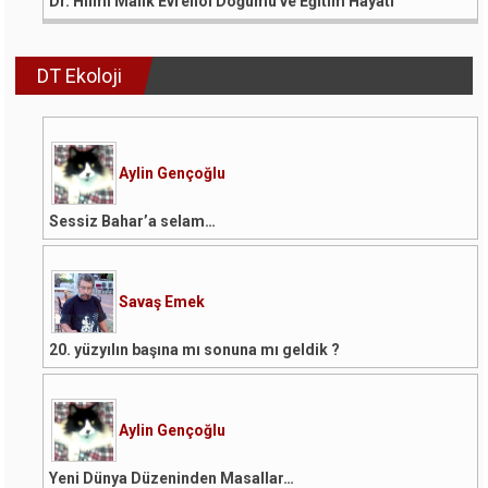
Dr. Hilmi Malik Evrenol Doğumu ve Eğitim Hayatı
DT Ekoloji
Aylin Gençoğlu
Sessiz Bahar’a selam…
Savaş Emek
20. yüzyılın başına mı sonuna mı geldik ?
Aylin Gençoğlu
Yeni Dünya Düzeninden Masallar…