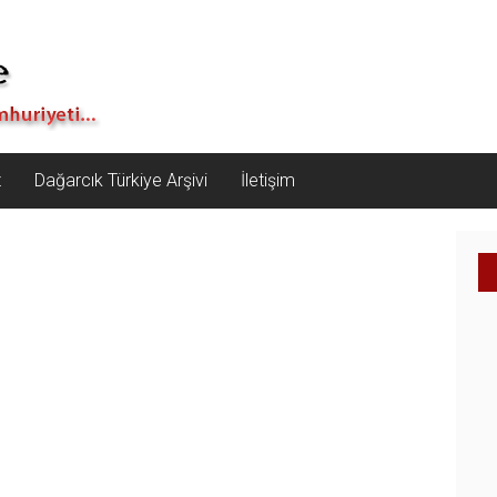
z
Dağarcık Türkiye Arşivi
İletişim