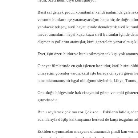
nedir, özeti nedir diye konuşmuyor.
Basit saf gerçek şudur, komutanlar kendi aralarında gelenek
ve sonra bunların işe yaramayacağını hatta hiç de doğru olm
yapılacak tek şey, sivil hayat içinde demokratik sivil kuru
medet umanların hepsi kuzu kuzu sivil kurumlar içinde demok
düşmenin yollarını aramışlar, kimi gazetelere yazar olmuş 
Evet, işin özeti budur ve bunu bilmeyen tek kişi yok aramız
Cinayet filmlerinde en çok işlenen konudur, katil birini öld
cinayetini görenler vardır, katil işte burada cinayeti gören h
tamamlanmamış bir işgal olduğunu söyledik, Libya, Tunus
Orta-doğu bölgesinde Irak cinayetini gören ve tepki göstere
gitmektedir..
Bunu söylemek çok mu zor. Çok zor… Eskilerin lafıdır, edeps
adamlarıyla düşüp kalkmışsanız herkesi de karşı tezgahın ad
Eskiden soyunmadan muayene olunamazdı şimdi kan vermeden 