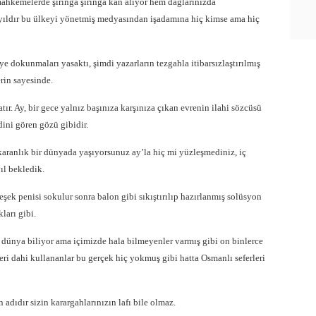
ahkemelerde şırınga şırınga kan alıyor hem dağlarınızda
yıldır bu ülkeyi yönetmiş medyasından işadamına hiç kimse ama hiç
 dokunmaları yasaktı, şimdi yazarların tezgahla itibarsızlaştırılmış
rin sayesinde.
tır. Ay, bir gece yalnız başınıza karşınıza çıkan evrenin ilahi sözcüsü
dini gören gözü gibidir.
l karanlık bir dünyada yaşıyorsunuz ay’la hiç mi yüzleşmediniz, iç
ıl bekledik.
ek penisi sokulur sonra balon gibi sıkıştırılıp hazırlanmış solüsyon
ları gibi.
dünya biliyor ama içimizde hala bilmeyenler varmış gibi on binlerce
eri dahi kullananlar bu gerçek hiç yokmuş gibi hatta Osmanlı seferleri
dıdır sizin karargahlarınızın lafı bile olmaz.