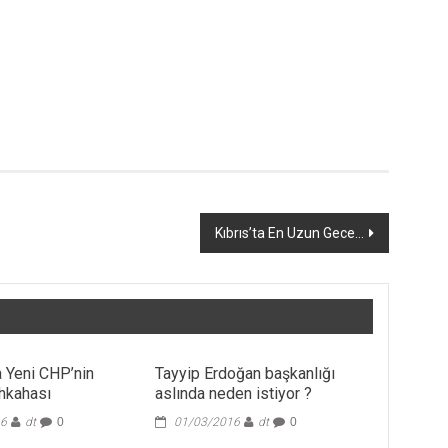
Kıbrıs’ta En Uzun Gece…
 Yeni CHP’nin
Tayyip Erdoğan başkanlığı
ahkahası
aslında neden istiyor ?
16
dt
0
01/03/2016
dt
0