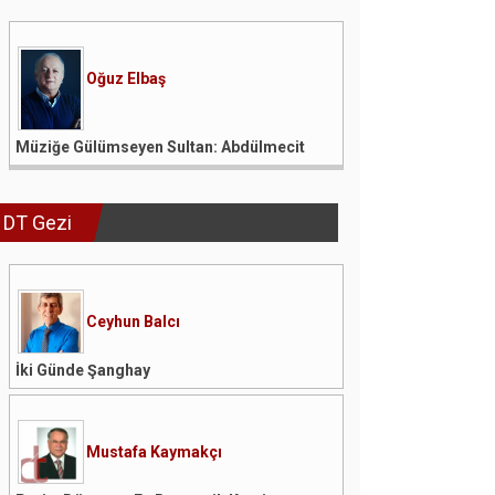
Oğuz Elbaş
Müziğe Gülümseyen Sultan: Abdülmecit
DT Gezi
Ceyhun Balcı
İki Günde Şanghay
Mustafa Kaymakçı