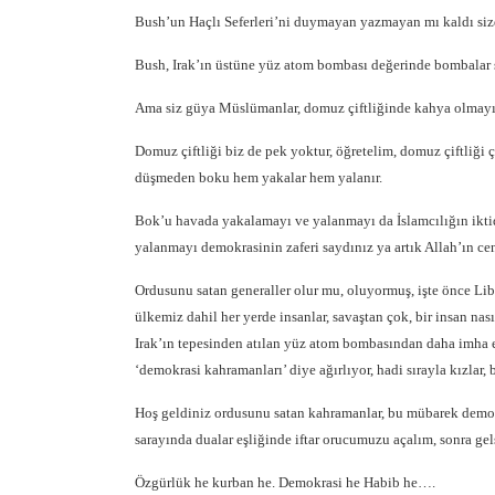
Bush’un Haçlı Seferleri’ni duymayan yazmayan mı kaldı siz
Bush, Irak’ın üstüne yüz atom bombası değerinde bombalar 
Ama siz güya Müslümanlar, domuz çiftliğinde kahya olmayı İ
Domuz çiftliği biz de pek yoktur, öğretelim, domuz çiftliği ç
düşmeden boku hem yakalar hem yalanır.
Bok’u havada yakalamayı ve yalanmayı da İslamcılığın iktid
yalanmayı demokrasinin zaferi saydınız ya artık Allah’ın c
Ordusunu satan generaller olur mu, oluyormuş, işte önce Lib
ülkemiz dahil her yerde insanlar, savaştan çok, bir insan nası
Irak’ın tepesinden atılan yüz atom bombasından daha imha e
‘demokrasi kahramanları’ diye ağırlıyor, hadi sırayla kızlar, 
Hoş geldiniz ordusunu satan kahramanlar, bu mübarek demokr
sarayında dualar eşliğinde iftar orucumuzu açalım, sonra gels
Özgürlük he kurban he. Demokrasi he Habib he….