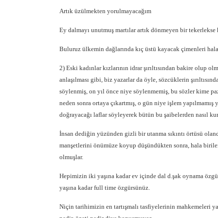
Artık üzülmekten yorulmayacağım
Ey dalmayı unutmuş martılar artık dönmeyen bir tekerlekse 
Buluruz ülkemin dağlarında kıç üstü kayacak çimenleri hala
2) Eski kadınlar kızlarının idrar şırıltısından bakire olup ol
anlaşılması gibi, biz yazarlar da öyle, sözcüklerin şırıltısın
söylenmiş, on yıl önce niye söylenmemiş, bu sözler kime paza
neden sonra ortaya çıkartmış, o gün niye işlem yapılmamış ya
doğrayacağı laflar söyleyerek bütün bu şaibelerden nasıl 
İnsan dediğin yüzünden gizli bir utanma sıkıntı örtüsü olandı
manşetlerini önümüze koyup düşündükten sonra, hala birile
olmuşlar.
Hepimizin iki yaşına kadar ev içinde dal d.şak oynama özgü
yaşına kadar full time özgürsünüz.
Niçin tarihimizin en tartışmalı tasfiyelerinin mahkemeleri yapı