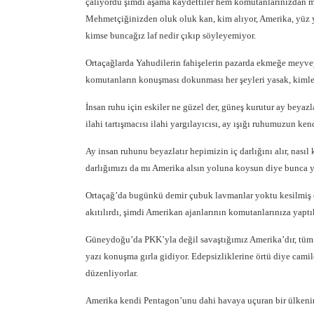
çalıyordu şimdi aşama kaydettiler hem komutanlarınızdan m
Mehmetçiğinizden oluk oluk kan, kim alıyor, Amerika, yüz 
kimse buncağız laf nedir çıkıp söyleyemiyor.
Ortaçağlarda Yahudilerin fahişelerin pazarda ekmeğe meyveye
komutanların konuşması dokunması her şeyleri yasak, kimle
İnsan ruhu için eskiler ne güzel der, güneş kurutur ay beyazla
ilahi tartışmacısı ilahi yargılayıcısı, ay ışığı ruhumuzun ken
Ay insan ruhunu beyazlatır hepimizin iç darlığını alır, nası
darlığımızı da mı Amerika alsın yoluna koysun diye bunca y
Ortaçağ’da bugünkü demir çubuk lavmanlar yoktu kesilmiş eş
akıtılırdı, şimdi Amerikan ajanlarının komutanlarınıza yaptık
Güneydoğu’da PKK’yla değil savaştığımız Amerika’dır, tüm 
yazı konuşma gırla gidiyor. Edepsizliklerine örtü diye camil
düzenliyorlar.
Amerika kendi Pentagon’unu dahi havaya uçuran bir ülkenin a