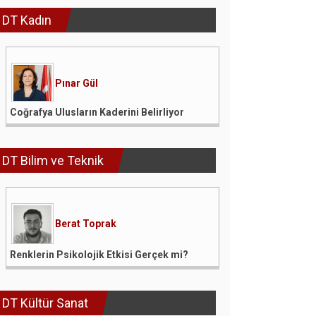
DT Kadın
Pınar Gül
Coğrafya Ulusların Kaderini Belirliyor
DT Bilim ve Teknik
Berat Toprak
Renklerin Psikolojik Etkisi Gerçek mi?
DT Kültür Sanat