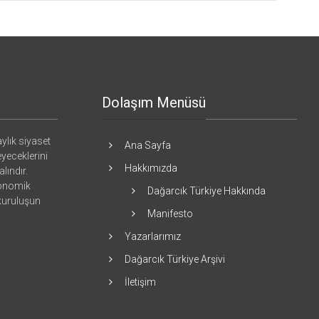
Dolaşım Menüsü
ylık siyaset
Ana Sayfa
eyeceklerini
Hakkımızda
lındır.
konomik
Dağarcık Türkiye Hakkında
 kuruluşun
Manifesto
Yazarlarımız
Dağarcık Türkiye Arşivi
İletişim