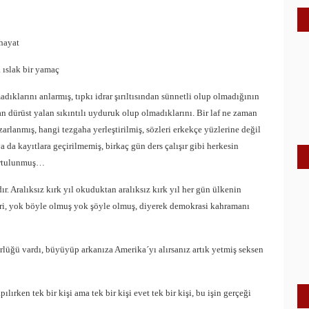
hayat
 ıslak bir yamaç
madıklarını anlarmış, tıpkı idrar şırıltısından sünnetli olup olmadığının
dan dürüst yalan sıkıntılı uyduruk olup olmadıklarını. Bir laf ne zaman
rlanmış, hangi tezgaha yerleştirilmiş, sözleri erkekçe yüzlerine değil
 da kayıtlara geçirilmemiş, birkaç gün ders çalışır gibi herkesin
kurtulunmuş…
r. Aralıksız kırk yıl okuduktan aralıksız kırk yıl her gün ülkenin
ri, yok böyle olmuş yok şöyle olmuş, diyerek demokrasi kahramanı
rlüğü vardı, büyüyüp arkanıza Amerika´yı alırsanız artık yetmiş seksen
lırken tek bir kişi ama tek bir kişi evet tek bir kişi, bu işin gerçeği