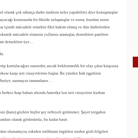
sel olarak çok rahatça darbe muhtıra neler yapabiliriz diye konuşmuşlar
ayacağı konusunda bir fikirde uzlaşmışlar ve sonra, bundan sonra
mlar içinde mücadele etmektir fikri hakim olmuş ve dün darbelerden
ratik mücadele etmenin yollarını aramışlar, derneklere partilere
kimi derneklere üye…
da.
ürüp kurtulacağını zanneder, ancak beklenmedik bir olay çıkar karşısına
erkese karşı seri cinayetlerine başlar. Bu yüzden Irak işgalinin
, Suriye, sanmayın tamamlanır…
n herkes Arap baharı altında Amerika’nın seri cinayetine kurban
iz (hain) gözlere hiçbir şey terbiyeli görünmez. Şayet tezgahın
amları olarak görürsünüz, bu kadar basit.
olunamıyor, eskiden istihbarat örgütleri sizden gizli bilgileri