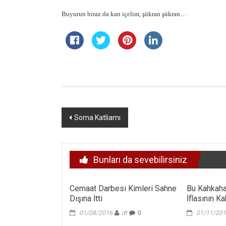
Buyurun biraz da kan içelim, şükran şükran…
Yazı
Soma Katliamı
dolaşımı
Bunları da sevebilirsiniz
Cemaat Darbesi Kimleri Sahne
Bu Kahkaha
Dışına İtti
İflasının K
01/08/2016
dt
0
01/11/20