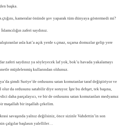
den başka.
s.çtığını, kameralar önünde şov yaparak tüm dünyaya göstermedi mi?
slamcılığın zaferi saydınız.
alıştıranlar asla kat’a açık yerde s.çmaz, sıçarsa domuzlar gelip yere
ar zaferi saydınız ya söyleyecek laf yok, bok’u havada yakalamayı
ennetle müjdelenmiş kullarından oldunuz.
ya’da şimdi Suriye’de ordusunu satan komutanlar taraf değiştiriyor ve
l olur da ordusunu satabilir diye soruyor. İşte bu dehşet, tek başına,
dici daha parçalayıcı, ve bir de ordusunu satan komutanları medyamız
bir maşallah bir inşallah çekelim.
asi savaşında yalnız değilsiniz, önce sizinle Vahdettin’in son
in çalgılar başlasın yalelliler…