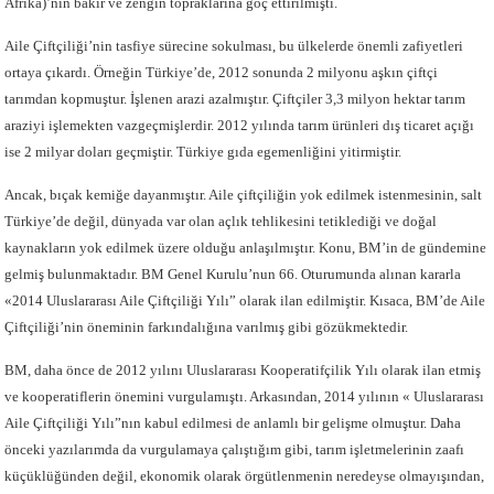
Afrika)’nın bakir ve zengin topraklarına göç ettirilmişti.
Aile Çiftçiliği’nin tasfiye sürecine sokulması, bu ülkelerde önemli zafiyetleri
ortaya çıkardı. Örneğin Türkiye’de, 2012 sonunda 2 milyonu aşkın çiftçi
tarımdan kopmuştur. İşlenen arazi azalmıştır. Çiftçiler 3,3 milyon hektar tarım
araziyi işlemekten vazgeçmişlerdir. 2012 yılında tarım ürünleri dış ticaret açığı
ise 2 milyar doları geçmiştir. Türkiye gıda egemenliğini yitirmiştir.
Ancak, bıçak kemiğe dayanmıştır. Aile çiftçiliğin yok edilmek istenmesinin, salt
Türkiye’de değil, dünyada var olan açlık tehlikesini tetiklediği ve doğal
kaynakların yok edilmek üzere olduğu anlaşılmıştır. Konu, BM’in de gündemine
gelmiş bulunmaktadır. BM Genel Kurulu’nun 66. Oturumunda alınan kararla
«2014 Uluslararası Aile Çiftçiliği Yılı” olarak ilan edilmiştir. Kısaca, BM’de Aile
Çiftçiliği’nin öneminin farkındalığına varılmış gibi gözükmektedir.
BM, daha önce de 2012 yılını Uluslararası Kooperatifçilik Yılı olarak ilan etmiş
ve kooperatiflerin önemini vurgulamıştı. Arkasından, 2014 yılının « Uluslararası
Aile Çiftçiliği Yılı”nın kabul edilmesi de anlamlı bir gelişme olmuştur. Daha
önceki yazılarımda da vurgulamaya çalıştığım gibi, tarım işletmelerinin zaafı
küçüklüğünden değil, ekonomik olarak örgütlenmenin neredeyse olmayışından,