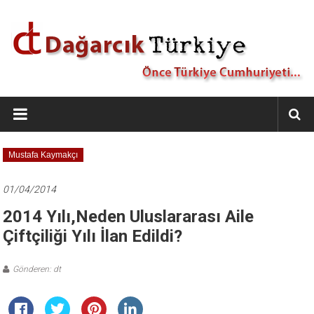
İçeriğe
geç
Dağarcık
Türkiye
Önce
Mustafa Kaymakçı
Türkiye
Cumhuriyeti…
01/04/2014
2014 Yılı,Neden Uluslararası Aile
Çiftçiliği Yılı İlan Edildi?
Gönderen: dt