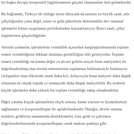
bir başka deyişle kooperatif örgütlenmenin güçsüz olmasından ileri gelmektedir.
Bu bağlamda, Türkiye’de olduğu üzere dünyada da tarımın en büyük zaafı, aile
çiftçiliğinden yana değil, tarım ve gıda şirketlerin denetimdeki dev tarımsal
işletmeler lehine uygulanan politikalardan kaynaklanıyor. İkinci zaafı, çiftçi
örgütlerinin güçsüzlüğüdür.
Aslında uzmanlar, işletmelerin verimlilik açısından karşılaştırılmasında toplam
etmen verimliliğinin dikkate alınması gerekliliğini dile getiriyorlar. Toplam
etmen verimliliği ise katma değer ya da net gelirin sosyal fırsat maliyetleri ile
değerlendirilmiş olan üretim etmenlerinin toplamına bölünmesiyle bulunuyor.
Gelişmekte olan ülkelerde emek daha bol, dolayısıyla fırsat maliyeti daha düşük
olmasına ek olarak toprak ve sermayede daha düşük maliyetlidir. Bu nedenle
küçük işletmeler daha yüksek bir toplam verimliliğe sahip olmaktadırlar.
Diğer yandan küçük işletmelerin ölçek sorunu, kamu yatırım ve hizmetlerinin
sağlanması ve kooperatifleşme ile aşılabilmektedir. Örneğin, devlet sulama
tesisleri, girdilerin tamamında desteklemeler, yine girdi ve çıktıların
değerlendirilmesinde kooperatifleşme, ortak makine parkları gibi.