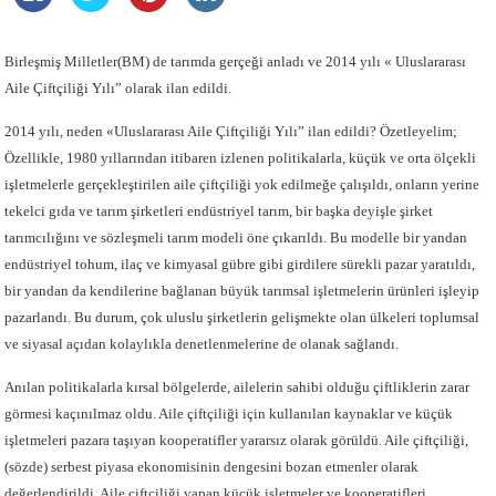
Birleşmiş Milletler(BM) de tarımda gerçeği anladı ve 2014 yılı « Uluslararası
Aile Çiftçiliği Yılı” olarak ilan edildi.
2014 yılı, neden «Uluslararası Aile Çiftçiliği Yılı” ilan edildi? Özetleyelim;
Özellikle, 1980 yıllarından itibaren izlenen politikalarla, küçük ve orta ölçekli
işletmelerle gerçekleştirilen aile çiftçiliği yok edilmeğe çalışıldı, onların yerine
tekelci gıda ve tarım şirketleri endüstriyel tarım, bir başka deyişle şirket
tarımcılığını ve sözleşmeli tarım modeli öne çıkarıldı. Bu modelle bir yandan
endüstriyel tohum, ilaç ve kimyasal gübre gibi girdilere sürekli pazar yaratıldı,
bir yandan da kendilerine bağlanan büyük tarımsal işletmelerin ürünleri işleyip
pazarlandı. Bu durum, çok uluslu şirketlerin gelişmekte olan ülkeleri toplumsal
ve siyasal açıdan kolaylıkla denetlenmelerine de olanak sağlandı.
Anılan politikalarla kırsal bölgelerde, ailelerin sahibi olduğu çiftliklerin zarar
görmesi kaçınılmaz oldu. Aile çiftçiliği için kullanılan kaynaklar ve küçük
işletmeleri pazara taşıyan kooperatifler yararsız olarak görüldü. Aile çiftçiliği,
(sözde) serbest piyasa ekonomisinin dengesini bozan etmenler olarak
değerlendirildi. Aile çiftçiliği yapan küçük işletmeler ve kooperatifleri