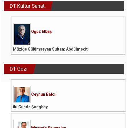
DT Kültür Sanat
Oğuz Elbaş
Müziğe Gülümseyen Sultan: Abdülmecit
DT Gezi
Ceyhun Balcı
İki Günde Şanghay
Mustafa Kaymakçı