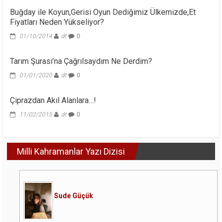
Buğday ile Koyun,Gerisi Oyun Dediğimiz Ülkemizde,Et
Fiyatları Neden Yükseliyor?
01/10/2014
dt
0
Tarım Şurası’na Çağrılsaydım Ne Derdim?
01/01/2020
dt
0
Çiprazdan Akıl Alanlara…!
11/02/2015
dt
0
Milli Kahramanlar Yazı Dizisi
Sude Güçük