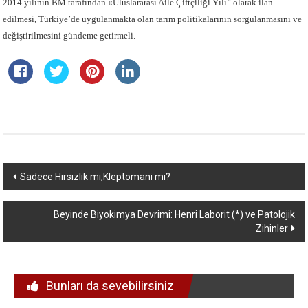
2014 yılının BM tarafından «Uluslararası Aile Çiftçiliği Yılı” olarak ilan
edilmesi, Türkiye’de uygulanmakta olan tarım politikalarının sorgulanmasını ve
değiştirilmesini gündeme getirmeli.
Yazı
Sadece Hırsızlık mı,Kleptomani mi?
dolaşımı
Beyinde Biyokimya Devrimi: Henri Laborit (*) ve Patolojik
Zihinler
Bunları da sevebilirsiniz