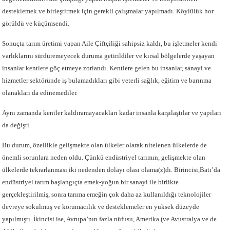
desteklemek ve birleştirmek için gerekli çalışmalar yapılmadı. Köylülük hor
görüldü ve küçümsendi.
Sonuçta tarım üretimi yapan Aile Çiftçiliği sahipsiz kaldı, bu işletmeler kendi
varlıklarını sürdüremeyecek duruma getirildiler ve kırsal bölgelerde yaşayan
insanlar kentlere göç etmeye zorlandı. Kentlere gelen bu insanlar, sanayi ve
hizmetler sektöründe iş bulamadıkları gibi yeterli sağlık, eğitim ve barınma
olanakları da edinemediler.
Aynı zamanda kentler kaldıramayacakları kadar insanla karşılaştılar ve yapıları
da değişti.
Bu durum, özellikle gelişmekte olan ülkeler olarak nitelenen ülkelerde de
önemli sorunlara neden oldu. Çünkü endüstriyel tarımın, gelişmekte olan
ülkelerde tekrarlanması iki nedenden dolayı olası olama(z)dı. Birincisi,Batı’da
endüstriyel tarım başlangıçta emek-yoğun bir sanayi ile birlikte
gerçekleştirilmiş, sonra tarıma emeğin çok daha az kullanıldığı teknolojiler
devreye sokulmuş ve korumacılık ve desteklemeler en yüksek düzeyde
yapılmıştı. İkincisi ise, Avrupa’nın fazla nüfusu, Amerika (ve Avustralya ve de