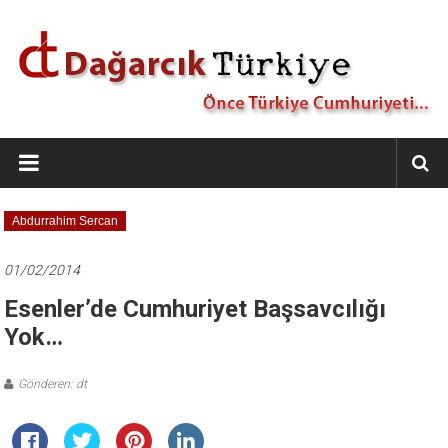
İçeriğe
geç
Dağarcık
Türkiye
Önce
Abdurrahim Sercan
Türkiye
Cumhuriyeti…
01/02/2014
Esenler’de Cumhuriyet Başsavcılığı
Yok…
Gönderen: dt