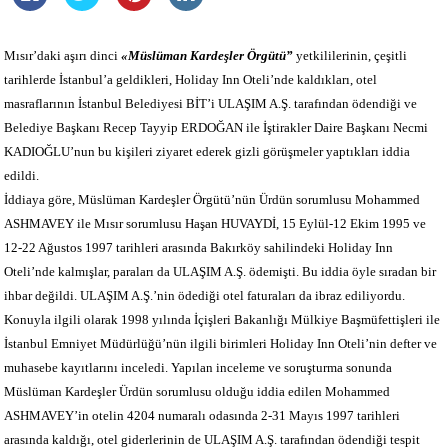
Mısır’daki aşırı dinci
«Müslüman Kardeşler Örgütü”
yetkililerinin, çeşitli
tarihlerde İstanbul’a geldikleri, Holiday Inn Oteli’nde kaldıkları, otel
masraflarının İstanbul Belediyesi BİT’i ULAŞIM A.Ş. tarafından ödendiği ve
Belediye Başkanı Recep Tayyip ERDOĞAN ile İştirakler Daire Başkanı Necmi
KADIOĞLU’nun bu kişileri ziyaret ederek gizli görüşmeler yaptıkları iddia
edildi.
İddiaya göre, Müslüman Kardeşler Örgütü’nün Ürdün sorumlusu Mohammed
ASHMAVEY ile Mısır sorumlusu Haşan HUVAYDİ, 15 Eylül-12 Ekim 1995 ve
12-22 Ağustos 1997 tarihleri arasında Bakırköy sahilindeki Holiday Inn
Oteli’nde kalmışlar, paraları da ULAŞIM A.Ş. ödemişti. Bu iddia öyle sıradan bir
ihbar değildi. ULAŞIM A.Ş.’nin ödediği otel faturaları da ibraz ediliyordu.
Konuyla ilgili olarak 1998 yılında İçişleri Bakanlığı Mülkiye Başmüfettişleri ile
İstanbul Emniyet Müdürlüğü’nün ilgili birimleri Holiday Inn Oteli’nin defter ve
muhasebe kayıtlarını inceledi. Yapılan inceleme ve soruşturma sonunda
Müslüman Kardeşler Ürdün sorumlusu olduğu iddia edilen Mohammed
ASHMAVEY’in otelin 4204 numaralı odasında 2-31 Mayıs 1997 tarihleri
arasında kaldığı, otel giderlerinin de ULAŞIM A.Ş. tarafından ödendiği tespit