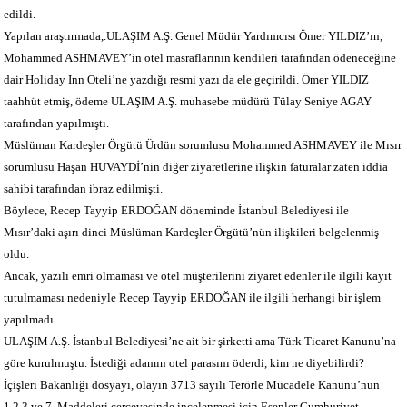
edildi.
Yapılan araştırmada,.ULAŞIM A.Ş. Genel Müdür Yardımcısı Ömer YILDIZ’ın,
Mohammed ASHMAVEY’in otel masraflarının kendileri tarafından ödeneceğine
dair Holiday Inn Oteli’ne yazdığı resmi yazı da ele geçirildi. Ömer YILDIZ
taahhüt etmiş, ödeme ULAŞIM A.Ş. muhasebe müdürü Tülay Seniye AGAY
tarafından yapılmıştı.
Müslüman Kardeşler Örgütü Ürdün sorumlusu Mohammed ASHMAVEY ile Mısır
sorumlusu Haşan HUVAYDİ’nin diğer ziyaretlerine ilişkin faturalar zaten iddia
sahibi tarafından ibraz edilmişti.
Böylece, Recep Tayyip ERDOĞAN döneminde İstanbul Belediyesi ile
Mısır’daki aşırı dinci Müslüman Kardeşler Örgütü’nün ilişkileri belgelenmiş
oldu.
Ancak, yazılı emri olmaması ve otel müşterilerini ziyaret edenler ile ilgili kayıt
tutulmaması nedeniyle Recep Tayyip ERDOĞAN ile ilgili herhangi bir işlem
yapılmadı.
ULAŞIM A.Ş. İstanbul Belediyesi’ne ait bir şirketti ama Türk Ticaret Kanunu’na
göre kurulmuştu. İstediği adamın otel parasını öderdi, kim ne diyebilirdi?
İçişleri Bakanlığı dosyayı, olayın 3713 sayılı Terörle Mücadele Kanunu’nun
1,2,3 ve 7. Maddeleri çerçevesinde incelenmesi için Esenler Cumhuriyet