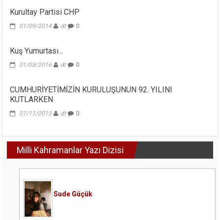
Kurultay Partisi CHP
01/09/2014
dt
0
Kuş Yumurtası…
01/03/2016
dt
0
CUMHURİYETİMİZİN KURULUŞUNUN 92. YILINI
KUTLARKEN
01/11/2015
dt
0
Milli Kahramanlar Yazı Dizisi
Sude Güçük