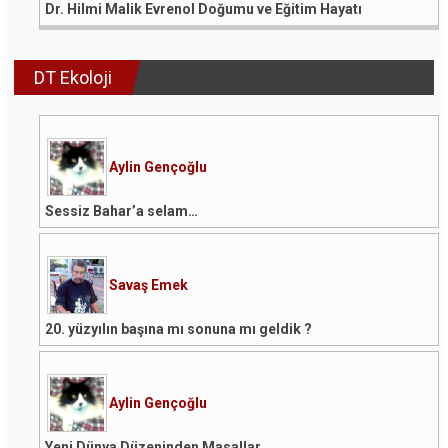
Dr. Hilmi Malik Evrenol Doğumu ve Eğitim Hayatı
DT Ekoloji
Aylin Gençoğlu
Sessiz Bahar’a selam…
Savaş Emek
20. yüzyılın başına mı sonuna mı geldik ?
Aylin Gençoğlu
Yeni Dünya Düzeninden Masallar…