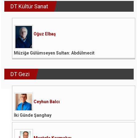
DT Kültür Sanat
Oğuz Elbaş
Müziğe Gülümseyen Sultan: Abdülmecit
DT Gezi
Ceyhun Balcı
İki Günde Şanghay
Mustafa Kaymakçı