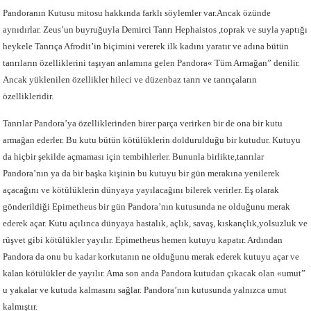
Pandoranın Kutusu mitosu hakkında farklı söylemler var.Ancak özünde
aynıdırlar. Zeus’un buyruğuyla Demirci Tanrı Hephaistos ,toprak ve suyla yaptığı
heykele Tanrıça Afrodit’in biçimini vererek ilk kadını yaratır ve adına bütün
tanrıların özelliklerini taşıyan anlamına gelen Pandora« Tüm Armağan” denilir.
Ancak yüklenilen özellikler hileci ve düzenbaz tanrı ve tanrıçaların
özellikleridir.
Tanrılar Pandora’ya özelliklerinden birer parça verirken bir de ona bir kutu
armağan ederler. Bu kutu bütün kötülüklerin doldurulduğu bir kutudur. Kutuyu
da hiçbir şekilde açmaması için tembihlerler. Bununla birlikte,tanrılar
Pandora’nın ya da bir başka kişinin bu kutuyu bir gün merakına yenilerek
açacağını ve kötülüklerin dünyaya yayılacağını bilerek verirler. Eş olarak
gönderildiği Epimetheus bir gün Pandora’nın kutusunda ne olduğunu merak
ederek açar. Kutu açılınca dünyaya hastalık, açlık, savaş, kıskançlık,yolsuzluk ve
rüşvet gibi kötülükler yayılır. Epimetheus hemen kutuyu kapatır. Ardından
Pandora da onu bu kadar korkutanın ne olduğunu merak ederek kutuyu açar ve
kalan kötülükler de yayılır. Ama son anda Pandora kutudan çıkacak olan «umut”
u yakalar ve kutuda kalmasını sağlar. Pandora’nın kutusunda yalnızca umut
kalmıştır.