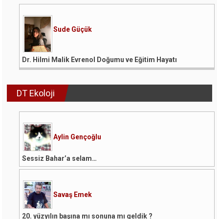
Göçünü
Düşünmek!
için
Sude Güçük
Dr. Hilmi Malik Evrenol Doğumu ve Eğitim Hayatı
DT Ekoloji
Aylin Gençoğlu
Sessiz Bahar’a selam…
Savaş Emek
20. yüzyılın başına mı sonuna mı geldik ?