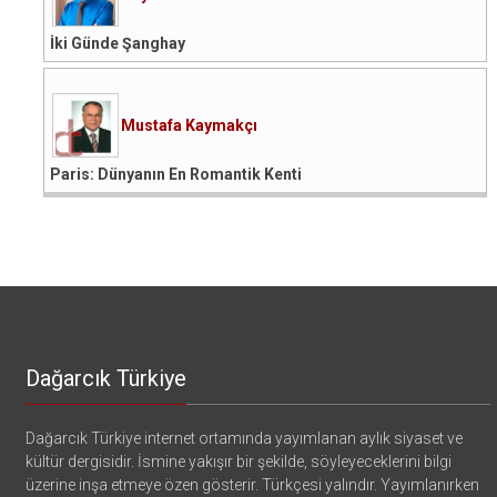
İki Günde Şanghay
Mustafa Kaymakçı
Paris: Dünyanın En Romantik Kenti
Dağarcık Türkiye
Dağarcık Türkiye internet ortamında yayımlanan aylık siyaset ve
kültür dergisidir. İsmine yakışır bir şekilde, söyleyeceklerini bilgi
üzerine inşa etmeye özen gösterir. Türkçesi yalındır. Yayımlanırken