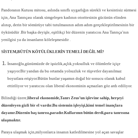
Pandoranın Kutusu mitosu, aslında sınıflı uygarlığın sürekli ve kesintisiz sürmesi
için, Ana Tanrıçası olarak simgeleşen kadının otoritesinin gücünün elinden
alınıp, derin bir sömürüye tabi tutulmasının adım adım gerçekleştirilmesinin bir
öyküsüdür .Bir başka deyişle, eşitlikçi bir düzenin yaratıcısı Ana Tanrıça’nın
yenilgisi ya da insanların köleleşmesidir .
SİSTEM,BÜTÜN KÖTÜLÜKLERİN TEMELİ DEĞİL Mİ?
İnsanoğlu,günümüzde de işsizlik,açlık,yoksulluk ve ölümlerle içiçe
yaşıyor.Bir yandan da bu ortamda yolsuzluk ve rüşvetler dayanılmaz
boyutlara erişiyor.Bütün bunlar yaşamın doğal bir sonucu olarak kabul
ettiriliyor
ve
yaratıcısı olan liberal ekonominin açmazları göz ardı ediliyor.
Bilindiği üzere,
liberal ekonomide,Tanrı Zeus’un işlevine sahip, herşeyi
düzenleyen gizli bir el vardır.Bu sistemin işleyişi,kimi temel inançlara
dayanır.Düzenin baş tanrısı,paradır.Kullarının bütün derdi,para tanrısına
ulaşmaktır.
Paraya ulaşmak için,milyonlarca insanın katledilmesine yol açan savaşlar