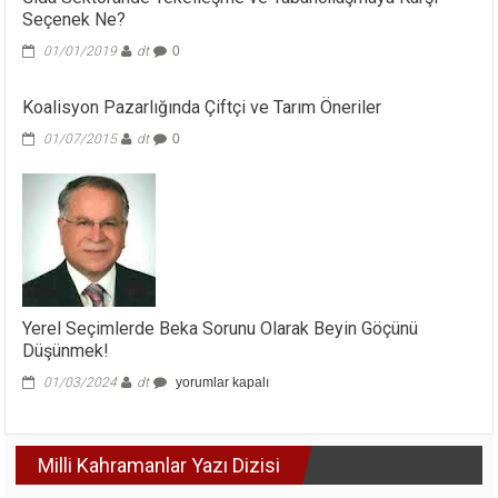
Seçenek Ne?
01/01/2019
dt
0
Koalisyon Pazarlığında Çiftçi ve Tarım Öneriler
01/07/2015
dt
0
Yerel Seçimlerde Beka Sorunu Olarak Beyin Göçünü
Düşünmek!
Yerel
01/03/2024
dt
yorumlar kapalı
Seçimlerde
Beka
Sorunu
Milli Kahramanlar Yazı Dizisi
Olarak
Beyin