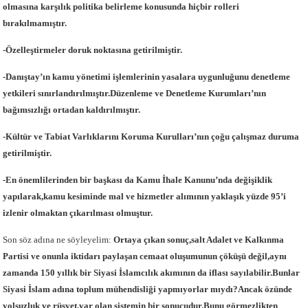
olmasına karşılık politika belirleme konusunda hiçbir rolleri
bırakılmamıştır.
-Özelleştirmeler doruk noktasına getirilmiştir.
-Danıştay’ın kamu yönetimi işlemlerinin yasalara uygunluğunu denetleme
yetkileri sınırlandırılmıştır.Düzenleme ve Denetleme Kurumları’nın
bağımsızlığı ortadan kaldırılmıştır.
-Kültür ve Tabiat Varlıklarını Koruma Kurulları’nın çoğu çalışmaz duruma
getirilmiştir.
-En önemlilerinden bir başkası da Kamu İhale Kanunu’nda değişiklik
yapılarak,kamu kesiminde mal ve hizmetler alımının yaklaşık yüzde 95’i
izlenir olmaktan çıkarılması olmuştur.
Son söz adına ne söyleyelim:
Ortaya çıkan sonuç,salt Adalet ve Kalkınma
Partisi ve onunla iktidarı paylaşan cemaat oluşumunun çöküşü değil,aynı
zamanda 150 yıllık bir Siyasi İslamcılık akımının da iflası sayılabilir.Bunlar
Siyasi İslam adına toplum mühendisliği yapmıyorlar mıydı?Ancak özünde
yolsuzluk ve rüşvet,var olan sistemin bir sonucudur.Bunu görmezlikten