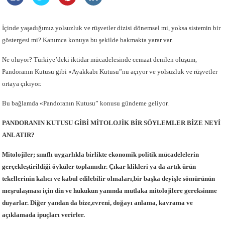
İçinde yaşadığımız yolsuzluk ve rüşvetler dizisi dönemsel mi, yoksa sistemin bir
göstergesi mi? Kanımca konuya bu şekilde bakmakta yarar var.
Ne oluyor? Türkiye’deki iktidar mücadelesinde cemaat denilen oluşum,
Pandoranın Kutusu gibi «Ayakkabı Kutusu”nu açıyor ve yolsuzluk ve rüşvetler
ortaya çıkıyor.
Bu bağlamda «Pandoranın Kutusu” konusu gündeme geliyor.
PANDORANIN KUTUSU GİBİ MİTOLOJİK BİR SÖYLEMLER BİZE NEYİ
ANLATIR?
Mitolojiler; sınıflı uygarlıkla birlikte ekonomik politik mücadelelerin
gerçekleştirildiği öyküler toplamıdır. Çıkar klikleri ya da artık ürün
tekellerinin kalıcı ve kabul edilebilir olmaları,bir başka deyişle sömürünün
meşrulaşması için din ve hukukun yanında mutlaka mitolojilere gereksinme
duyarlar. Diğer yandan da bize,evreni, doğayı anlama, kavrama ve
açıklamada ipuçları verirler.