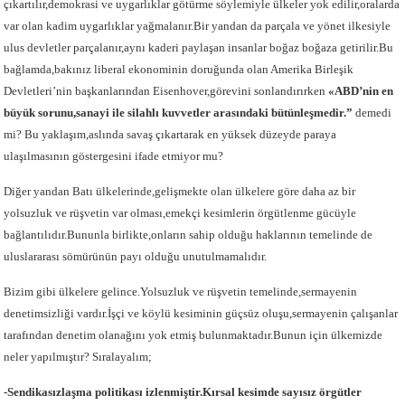
çıkartılır,demokrasi ve uygarlıklar götürme söylemiyle ülkeler yok edilir,oralarda
var olan kadim uygarlıklar yağmalanır.Bir yandan da parçala ve yönet ilkesiyle
ulus devletler parçalanır,aynı kaderi paylaşan insanlar boğaz boğaza getirilir.Bu
bağlamda,bakınız liberal ekonominin doruğunda olan Amerika Birleşik
Devletleri’nin başkanlarından Eisenhover,görevini sonlandırırken
«ABD’nin en
büyük sorunu,sanayi ile silahlı kuvvetler arasındaki bütünleşmedir.”
demedi
mi? Bu yaklaşım,aslında savaş çıkartarak en yüksek düzeyde paraya
ulaşılmasının göstergesini ifade etmiyor mu?
Diğer yandan Batı ülkelerinde,gelişmekte olan ülkelere göre daha az bir
yolsuzluk ve rüşvetin var olması,emekçi kesimlerin örgütlenme gücüyle
bağlantılıdır.Bununla birlikte,onların sahip olduğu haklarının temelinde de
uluslararası sömürünün payı olduğu unutulmamalıdır.
Bizim gibi ülkelere gelince.Yolsuzluk ve rüşvetin temelinde,sermayenin
denetimsizliği vardır.İşçi ve köylü kesiminin güçsüz oluşu,sermayenin çalışanlar
tarafından denetim olanağını yok etmiş bulunmaktadır.Bunun için ülkemizde
neler yapılmıştır? Sıralayalım;
-Sendikasızlaşma politikası izlenmiştir.Kırsal kesimde sayısız örgütler