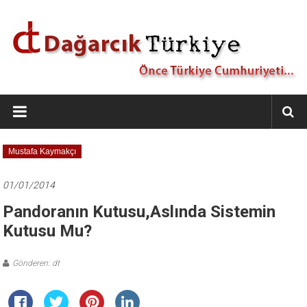
İçeriğe
geç
Dağarcık
Türkiye
Önce
Mustafa Kaymakçı
Türkiye
Cumhuriyeti…
01/01/2014
Pandoranın Kutusu,Aslında Sistemin
Kutusu Mu?
Gönderen: dt