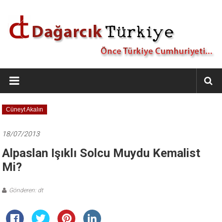
İçeriğe
geç
Dağarcık
Türkiye
Önce
Cüneyt Akalın
Türkiye
Cumhuriyeti…
18/07/2013
Alpaslan Işıklı Solcu Muydu Kemalist
Mi?
Gönderen: dt