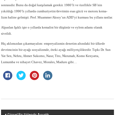
sonrasıdır. Bunu da doğal karşılamak gerekir. 1980’li ve özellikle SB’nin
yıkıldığı 1990’lı yıllarda cumhuriyetin/devrimin esas gücü ve motoru kema-
lizm haline gelmişti. Prof. Muammer Aksoy’un ADD’yi kurması bu yıllara rastlar.
Alpaslan Işıklı işte o yıllarda kemalist bir düşünür ve eylem adamı olarak
sivrildi.
Hiç aklımızdan çıkarmayalım: emperyalizmin denetim altındaki bir ülkede
devrimcinin bir ayağı sosyalizmde, öteki ayağı milliyetçiliktedir. Tıpkı Dr. Sun
Yat Sen, Nehru, Ahmet Sukorno, Nasır, Tito, Nkrumah, Komo Kenyatta,
Lumumba ve nihayet Chavez, Morales, Maduro gibi…
Yazı
Görsel Bir Şölendir Ayvalık