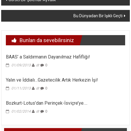
dolaşımı
Bu Dünyadan Bir Işıklı Geçti
Bunları da sevebilirsiniz
BAAS’ a Saldırmanın Dayanılmaz Hafifliği!
01/09/2013
dt
0
Yalın ve İddialı…Gazetecilik Artık Herkezin İşi!
01/11/2013
dt
0
Bozkurt-Lotus’dan Perinçek-İsviçre’ye….
01/02/2014
dt
0