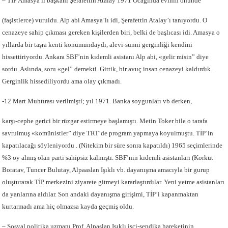
– TİP Amasya il başkanı Şerafettin Atalay 1971 Ocağında evinin önünde
(faşistlerce) vuruldu. Alp abi Amasya’lı idi, Şerafettin Atalay’ı tanıyordu. O
cenazeye sahip çıkması gereken kişilerden biri, belki de başlıcası idi. Amasya o
yıllarda bir taşra kenti konumundaydı, alevi-sünni gerginliği kendini
hissettiriyordu. Ankara SBF’nin kıdemli asistanı Alp abi, «gelir misin” diye
sordu. Aslında, soru «gel” demekti. Gittik, bir avuç insan cenazeyi kaldırdık.
Gerginlik hissediliyordu ama olay çıkmadı.
-12 Mart Muhtırası verilmişti; yıl 1971. Banka soygunları vb derken,
karşı-cephe gerici bir rüzgar estirmeye başlamıştı. Metin Toker bile o tarafa
savrulmuş «komünistler” diye TRT’de program yapmaya koyulmuştu. TİP’in
kapatılacağı söyleniyordu . (Nitekim bir süre sonra kapatıldı) 1965 seçimlerinde
%3 oy almış olan parti sahipsiz kalmıştı. SBF’nin kıdemli asistanları (Korkut
Boratav, Tuncer Bulutay, Alpaaslan Işıklı vb. dayanışma amacıyla bir gurup
oluşturarak TİP merkezini ziyarete gitmeyi kararlaştırdılar. Yeni yetme asistanları
da yanlarına aldılar. Son andaki dayanışma girişimi, TİP’i kapanmaktan
kurtarmadı ama hiç olmazsa kayda geçmiş oldu.
– Sosyal politika uzmanı Prof. Alpaslan Işıklı işçi-sendika hareketinin