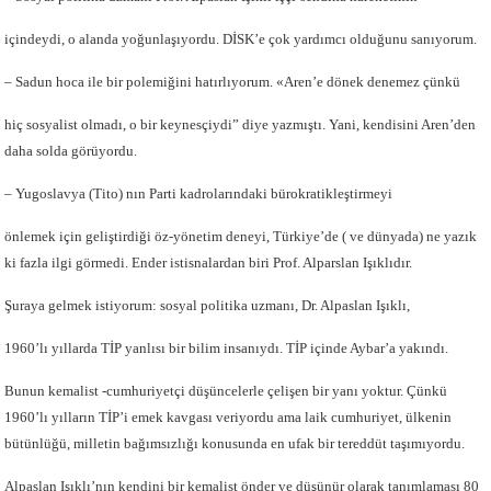
içindeydi, o alanda yoğunlaşıyordu. DİSK’e çok yardımcı olduğunu sanıyorum.
– Sadun hoca ile bir polemiğini hatırlıyorum. «Aren’e dönek denemez çünkü
hiç sosyalist olmadı, o bir keynesçiydi” diye yazmıştı. Yani, kendisini Aren’den
daha solda görüyordu.
– Yugoslavya (Tito) nın Parti kadrolarındaki bürokratikleştirmeyi
önlemek için geliştirdiği öz-yönetim deneyi, Türkiye’de ( ve dünyada) ne yazık
ki fazla ilgi görmedi. Ender istisnalardan biri Prof. Alparslan Işıklıdır.
Şuraya gelmek istiyorum: sosyal politika uzmanı, Dr. Alpaslan Işıklı,
1960’lı yıllarda TİP yanlısı bir bilim insanıydı. TİP içinde Aybar’a yakındı.
Bunun kemalist -cumhuriyetçi düşüncelerle çelişen bir yanı yoktur. Çünkü
1960’lı yılların TİP’i emek kavgası veriyordu ama laik cumhuriyet, ülkenin
bütünlüğü, milletin bağımsızlığı konusunda en ufak bir tereddüt taşımıyordu.
Alpaslan Işıklı’nın kendini bir kemalist önder ve düşünür olarak tanımlaması 80