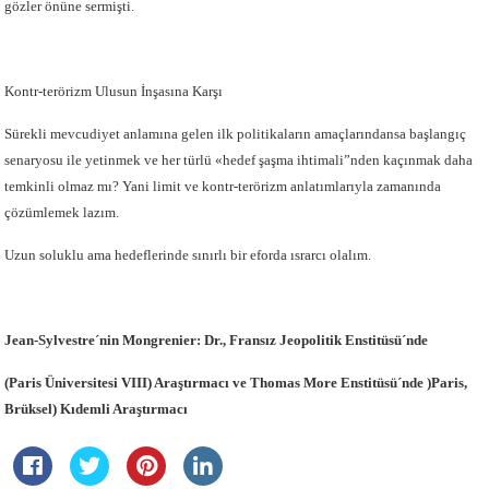
gözler önüne sermişti.
Kontr-terörizm Ulusun İnşasına Karşı
Sürekli mevcudiyet anlamına gelen ilk politikaların amaçlarındansa başlangıç
senaryosu ile yetinmek ve her türlü «hedef şaşma ihtimali”nden kaçınmak daha
temkinli olmaz mı? Yani limit ve kontr-terörizm anlatımlarıyla zamanında
çözümlemek lazım.
Uzun soluklu ama hedeflerinde sınırlı bir eforda ısrarcı olalım.
Jean-Sylvestre´nin Mongrenier: Dr., Fransız Jeopolitik Enstitüsü´nde
(Paris Üniversitesi VIII) Araştırmacı ve Thomas More Enstitüsü´nde )Paris,
Brüksel) Kıdemli Araştırmacı