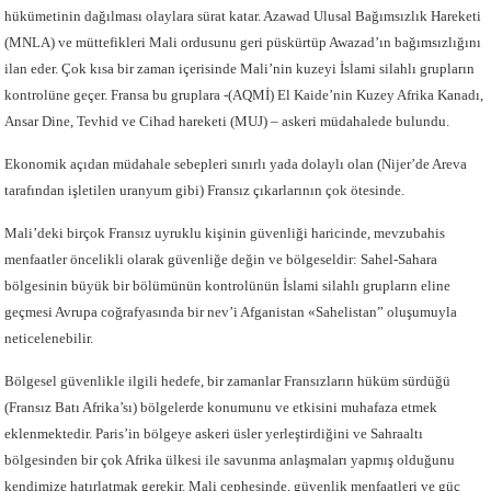
hükümetinin dağılması olaylara sürat katar. Azawad Ulusal Bağımsızlık Hareketi
(MNLA) ve müttefikleri Mali ordusunu geri püskürtüp Awazad’ın bağımsızlığını
ilan eder. Çok kısa bir zaman içerisinde Mali’nin kuzeyi İslami silahlı grupların
kontrolüne geçer. Fransa bu gruplara -(AQMİ) El Kaide’nin Kuzey Afrika Kanadı,
Ansar Dine, Tevhid ve Cihad hareketi (MUJ) – askeri müdahalede bulundu.
Ekonomik açıdan müdahale sebepleri sınırlı yada dolaylı olan (Nijer’de Areva
tarafından işletilen uranyum gibi) Fransız çıkarlarının çok ötesinde.
Mali’deki birçok Fransız uyruklu kişinin güvenliği haricinde, mevzubahis
menfaatler öncelikli olarak güvenliğe değin ve bölgeseldir: Sahel-Sahara
bölgesinin büyük bir bölümünün kontrolünün İslami silahlı grupların eline
geçmesi Avrupa coğrafyasında bir nev’i Afganistan «Sahelistan” oluşumuyla
neticelenebilir.
Bölgesel güvenlikle ilgili hedefe, bir zamanlar Fransızların hüküm sürdüğü
(Fransız Batı Afrika’sı) bölgelerde konumunu ve etkisini muhafaza etmek
eklenmektedir. Paris’in bölgeye askeri üsler yerleştirdiğini ve Sahraaltı
bölgesinden bir çok Afrika ülkesi ile savunma anlaşmaları yapmış olduğunu
kendimize hatırlatmak gerekir. Mali cephesinde, güvenlik menfaatleri ve güç