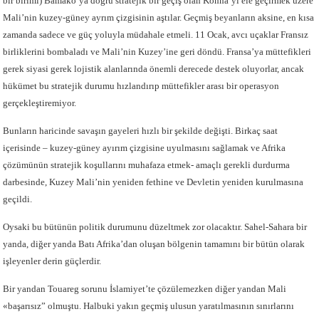
bir birimi) Bamako’ya doğru stratejik bir geçiş olan Konna’yı ele geçirmek üzere
Mali’nin kuzey-güney ayrım çizgisinin aştılar. Geçmiş beyanların aksine, en kısa
zamanda sadece ve güç yoluyla müdahale etmeli. 11 Ocak, avcı uçaklar Fransız
birliklerini bombaladı ve Mali’nin Kuzey’ine geri döndü. Fransa’ya müttefikleri
gerek siyasi gerek lojistik alanlarında önemli derecede destek oluyorlar, ancak
hükümet bu stratejik durumu hızlandırıp müttefikler arası bir operasyon
gerçekleştiremiyor.
Bunların haricinde savaşın gayeleri hızlı bir şekilde değişti. Birkaç saat
içerisinde – kuzey-güney ayırım çizgisine uyulmasını sağlamak ve Afrika
çözümünün stratejik koşullarını muhafaza etmek- amaçlı gerekli durdurma
darbesinde, Kuzey Mali’nin yeniden fethine ve Devletin yeniden kurulmasına
geçildi.
Oysaki bu bütünün politik durumunu düzeltmek zor olacaktır. Sahel-Sahara bir
yanda, diğer yanda Batı Afrika’dan oluşan bölgenin tamamını bir bütün olarak
işleyenler derin güçlerdir.
Bir yandan Touareg sorunu İslamiyet’te çözülemezken diğer yandan Mali
«başarısız” olmuştu. Halbuki yakın geçmiş ulusun yaratılmasının sınırlarını