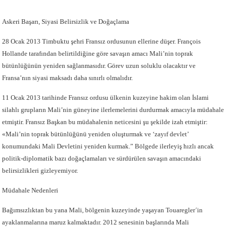
Askeri Başarı, Siyasi Belirsizlik ve Doğaçlama
28 Ocak 2013 Timbuktu şehri Fransız ordusunun ellerine düşer. François
Hollande tarafından belirtildiğine göre savaşın amacı Mali’nin toprak
bütünlüğünün yeniden sağlanmasıdır. Görev uzun soluklu olacaktır ve
Fransa’nın siyasi maksadı daha sınırlı olmalıdır.
11 Ocak 2013 tarihinde Fransız ordusu ülkenin kuzeyine hakim olan İslami
silahlı grupların Mali’nin güneyine ilerlemelerini durdurmak amacıyla müdahale
etmiştir. Fransız Başkan bu müdahalenin neticesini şu şekilde izah etmiştir:
«Mali’nin toprak bütünlüğünü yeniden oluşturmak ve ‘zayıf devlet’
konumundaki Mali Devletini yeniden kurmak.” Bölgede ilerleyiş hızlı ancak
politik-diplomatik bazı doğaçlamaları ve sürdürülen savaşın amacındaki
belirsizlikleri gizleyemiyor.
Müdahale Nedenleri
Bağımsızlıktan bu yana Mali, bölgenin kuzeyinde yaşayan Touaregler´in
ayaklanmalarına maruz kalmaktadır. 2012 senesinin başlarında Mali