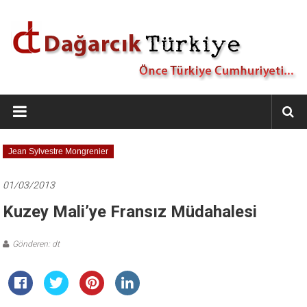
İçeriğe
geç
Dağarcık
Türkiye
Önce
Jean Sylvestre Mongrenier
Türkiye
Cumhuriyeti…
01/03/2013
Kuzey Mali’ye Fransız Müdahalesi
Gönderen: dt