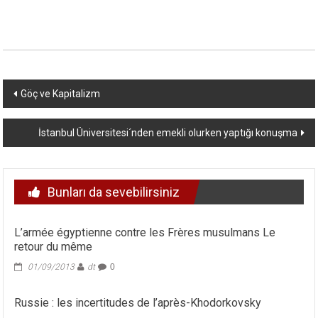
Yazı
Göç ve Kapitalizm
dolaşımı
İstanbul Üniversitesi´nden emekli olurken yaptığı konuşma
Bunları da sevebilirsiniz
L’armée égyptienne contre les Frères musulmans Le
retour du même
01/09/2013
dt
0
Russie : les incertitudes de l’après-Khodorkovsky