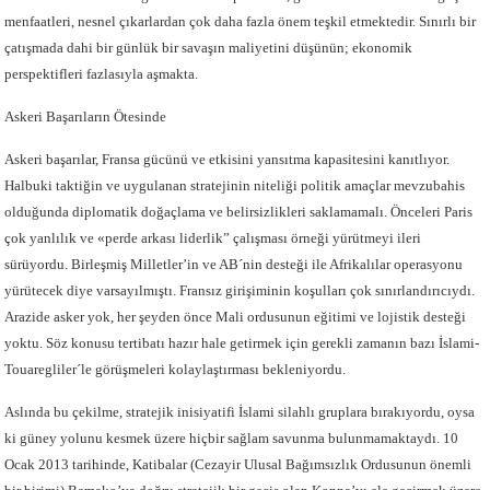
menfaatleri, nesnel çıkarlardan çok daha fazla önem teşkil etmektedir. Sınırlı bir
çatışmada dahi bir günlük bir savaşın maliyetini düşünün; ekonomik
perspektifleri fazlasıyla aşmakta.
Askeri Başarıların Ötesinde
Askeri başarılar, Fransa gücünü ve etkisini yansıtma kapasitesini kanıtlıyor.
Halbuki taktiğin ve uygulanan stratejinin niteliği politik amaçlar mevzubahis
olduğunda diplomatik doğaçlama ve belirsizlikleri saklamamalı. Önceleri Paris
çok yanlılık ve «perde arkası liderlik” çalışması örneği yürütmeyi ileri
sürüyordu. Birleşmiş Milletler’in ve AB´nin desteği ile Afrikalılar operasyonu
yürütecek diye varsayılmıştı. Fransız girişiminin koşulları çok sınırlandırıcıydı.
Arazide asker yok, her şeyden önce Mali ordusunun eğitimi ve lojistik desteği
yoktu. Söz konusu tertibatı hazır hale getirmek için gerekli zamanın bazı İslami-
Touaregliler´le görüşmeleri kolaylaştırması bekleniyordu.
Aslında bu çekilme, stratejik inisiyatifi İslami silahlı gruplara bırakıyordu, oysa
ki güney yolunu kesmek üzere hiçbir sağlam savunma bulunmamaktaydı. 10
Ocak 2013 tarihinde, Katibalar (Cezayir Ulusal Bağımsızlık Ordusunun önemli