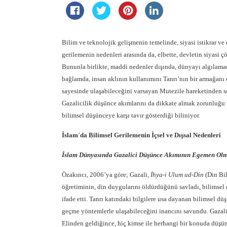
Bilim ve teknolojik gelişmenin temelinde, siyasi istikrar ve
gerilemenin nedenleri arasında da, elbette, devletin siyasi
Bununla birlikte, maddi nedenler dışında, dünyayı algılama
bağlamda, insan aklının kullanımını Tanrı’nın bir armağanı o
sayesinde ulaşabileceğini varsayan Mutezile hareketinden so
Gazalicilik düşünce akımlarını da dikkate almak zorunluğu v
bilimsel düşünceye karşı tavır gösterdiği biliniyor.
İslam´da Bilimsel Gerilemenin İçsel ve Dışsal Nedenleri
İslam Dünyasında Gazalici Düşünce Akımının Egemen Olm
Özakıncı, 2006’ya göre; Gazali,
İhya-i Ulum ud-Din
(Din Bil
öğretiminin, din duygularını öldürdüğünü savladı, bilimsel
ifade etti. Tanrı katındaki bilgilere usa dayanan bilimsel dü
geçme yöntemlerle ulaşabileceğini inancını savundu. Gazali
Elinden geldiğince, hiç kimse ile herhangi bir konuda düşün