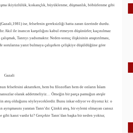
tışma ikiyüzlülük, kıskançlık, büyüklenme, düşmanlık, böbürlenme gibi
 (Gazali,1981) ise, felsefenin gereksizliği hatta zararı üzerinde durdu.
r. Akıl ile inancın karşıtlığını kabul etmeyen düşünürler, kaçınılmaz
 çalışmak, Tanrıyı yadsımaktır. Neden-sonuç ilişkisinin araştırılması,
efe sorularına yanıt bulmaya çalışırken çelişkiye düşüldüğüne göre
Gazali
nun felsefesini aktarırken, hem bu filozofları hem de onların İslam
ı imansızlar olarak addetmeliyiz… Örneğin bir parça pamuğun ateşle
in ateş olduğunu söyleyeceklerdir. Bunu inkar ediyor ve diyoruz ki: o
n ayrışmasını yaratan Tanrı’dır. Çünkü ateş, bir eylemi olmayan cansız
e gibi kanıt vardır ki? Gerçekte Tanrı’dan başka bir neden yoktur,