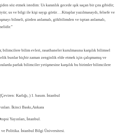
iden söz etmek istedim: Us karanlık gecede ışık saçan bir çıra gibidir;
 büyür; us ve bilgi ile kişi saygı görür….Kitaplar yazılmasaydı, felsefe ve
şmayı bilmeli, şiirden anlamalı, gökbilimden ve tıptan anlamalı,
elidir.”
 bilimcilere bilim evleri, rasathaneler kurulmasına karşılık bilimsel
telik bunlar hiçbir zaman zenginlik elde etmek için çalışmamış ve
alarda parlak bilimciler yetişmesine karşılık bu birimler bilimcilere
(Çeviren: Karlığı, ) 1. basım. İstanbul
ınları. İkinci Baskı,Ankara
opsi Yayınları, İstanbul.
e Politika. İstanbul Bilgi Üniversitesi.