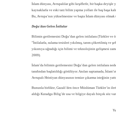
İslam dünyası, Avrupalılar gibi keşiflerle, bir başka deyişle
kaynaklarla ve eski tarz bilim yapma yolları ile baş başa kalm
Bu, Avrupa’nın yükselmesine ve başta İslam dünyası olmak ü
Doğu´dan Gelen İstilalar
Bilimin gerilemesini Doğu’dan gelen istilalara (Türkler ve ö
”İstilalarla, sulama tesisleri yıkılmış, tarım çökertilmiş ve 
yıkıntıya uğradığı için bilimi ve teknolojinin gelişmesi za
2009).
İslam’da bilimin gerilemesini Doğu’dan gelen istilalara ne
tarafından başlatıldığı görülüyor. Anılan saptamada, İslam’ın
Avrupalı Hristiyan dünyasının temize çıkarma isteğinin yatt
Bununla birlikte, Gazali’den önce Müslüman Türkler´in iler
aldığı Kutadgu Bilig’de usa ve bilgiye dayalı birçok söz var
Yu