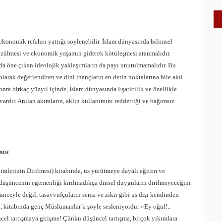
 ekonomik refahın yattığı söylenebilir. İslam dünyasında bilimsel
 çözülmesi ve ekonomik yaşamın giderek kötüleşmesi aranmalıdır.
da öne çıkan ideolojik yaklaşımların da payı unutulmamalıdır. Bu
larak değerlendiren ve dini inançların en derin noktalarına bile akıl
nra birkaç yüzyıl içinde, İslam dünyasında Eşaricilik ve özellikle
ardır. Anılan akımların, aklın kullanımını reddettiği ve bağımsız
ası
imlerinin Dirilmesi) kitabında, us yürütmeye dayalı eğitim ve
 düşüncenin egemenliği kırılmadıkça dinsel duyguların dirilmeyeceğini
şünceyle değil, tasavvufçuların sema ve zikir gibi us dışı kendinden
, kitabında genç Müslümanlar´a şöyle sesleniyordu: «Ey oğul!..
cel tartışmaya girişme! Çünkü düşüncel tartışma, birçok yıkımlara