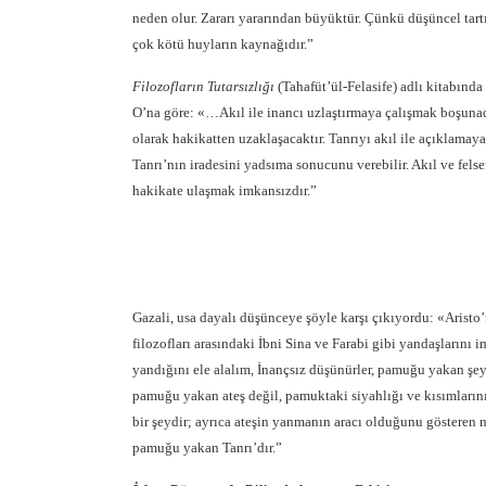
neden olur. Zararı yararından büyüktür. Çünkü düşüncel tar
çok kötü huyların kaynağıdır.”
Filozofların Tutarsızlığı
(Tahafüt’ül-Felasife) adlı kitabında
O’na göre: «…Akıl ile inancı uzlaştırmaya çalışmak boşunadı
olarak hakikatten uzaklaşacaktır. Tanrıyı akıl ile açıklamaya
Tanrı’nın iradesini yadsıma sonucunu verebilir. Akıl ve fels
hakikate ulaşmak imkansızdır.”
Gazali, usa dayalı düşünceye şöyle karşı çıkıyordu: «Aristo’
filozofları arasındaki İbni Sina ve Farabi gibi yandaşların
yandığını ele alalım, İnançsız düşünürler, pamuğu yakan şey
pamuğu yakan ateş değil, pamuktaki siyahlığı ve kısımlarını
bir şeydir; ayrıca ateşin yanmanın aracı olduğunu gösteren n
pamuğu yakan Tanrı’dır.”