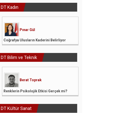
DT Kadın
Pınar Gül
Coğrafya Ulusların Kaderini Belirliyor
DT Bilim ve Teknik
Berat Toprak
Renklerin Psikolojik Etkisi Gerçek mi?
DT Kültür Sanat