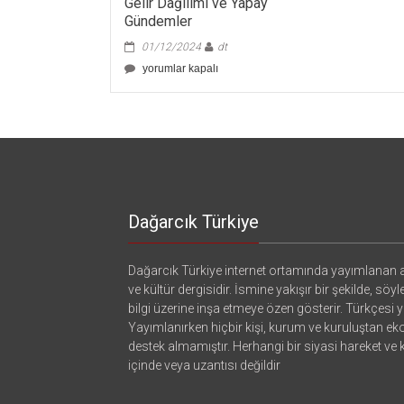
Gelir Dağılımı ve Yapay
Gündemler
01/12/2024
dt
Gelir
yorumlar kapalı
Dağılımı
ve
Yapay
Gündemler
için
Dağarcık Türkiye
Dağarcık Türkiye internet ortamında yayımlanan a
ve kültür dergisidir. İsmine yakışır bir şekilde, söyl
bilgi üzerine inşa etmeye özen gösterir. Türkçesi ya
Yayımlanırken hiçbir kişi, kurum ve kuruluştan e
destek almamıştır. Herhangi bir siyasi hareket ve
içinde veya uzantısı değildir