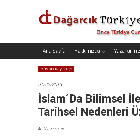
İçeriğe
Dağarcık
geç
Türkiye
Önce
Türkiye
Cumhuriyeti…
Ana Sayfa
Hakkımızda
Yazarlarımı
Mustafa Kaymakçı
01/02/2013
İslam´da Bilimsel İ
Tarihsel Nedenleri Ü
Gönderen: dt