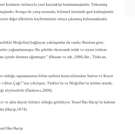
 yeni kıtaların istilasıyla yeni kaynaklar bulamamışlardır. Tükenmiş
ışlardır. Avrupa ile yarış sonunda, bilimsel üretimde geri kalmışlardır.
zere diğer ülkelerin kaybetmesini ortaya çıkarmış bulunmaktadır.
zellikle Moğollar) bağlayan yaklaşımlar da vardır. Bunlara göre;
şehirler yağmalanmıştır. Bu şekilde ekonomik refah ve siyasi istikrar
man içinde dumura uğramıştır.” (Hassan ve ark.,1988,Akt., Türkcan,
den olduğu saptamasının bilim tarihini kurucularından Sarton ve Koyre
 «Altın Çağı”’nın yıkılışını, Türkler’in ve Moğollar’ın üstüne atarak,
ığı söylenebilir (Özakıncı,2006).
ici ve akla dayalı bilimci olduğu görülüyor. Yusuf Has Hacip’in kaleme
dır (Hacip,1974):
suf Has Hacip