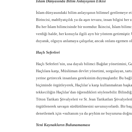
İslam Dünyasında Bilim Anlayışının Etkisi
İslam dünyasındaki bilim anlayışının bilimsel gerilemeye etki
Birincisi, mahfiyatçılık ya da aşırı tevazu, insan bilgisi her z
Bu her İslam bilimcisinde bir normdur. İkincisi, İslam bilim
verdiği halde, her konuyla ilgili ayrı bir yöntem getirmiştir.
duyarak, olguyu anlamaya çalışırlar, ancak onlara egemen ol
Haçlı Seferleri
Haçlı Seferleri’nin, usa dayalı bilimci Bağdat yönetimini, Ga
Haçlılara karşı, Müslüman devlet yönetimi, sorgulayan, tart
yerine getirecek insanlara gereksinim duymuşlardır. Bu bağl
biçiminde örgütleyerek, Haçlılar´a karşı kullanmaktan başka 
tekkeciliğin Haçlılar´dan öğrendikleri söylenebilir. Bilindiği 
Töton Tarikatı Şövalyeleri ve St. Jean Tarikatları Şövalyeleri g
örgütlenerek savaşın sürdürülmesini savunuyorlardı. Bir başk
denetlemek için «sultanım ya da şeyhim ne buyurursa doğru
Yeni Kaynakların Bulunamaması