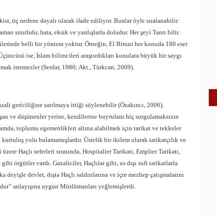
si, üç nedene dayalı olarak ifade ediliyor. Bunlar öyle sıralanabilir:
aman sınırlıdır, hata, eksik ve yanlışlarla doludur. Her şeyi Tanrı bilir.
cilerinde belli bir yöntem yoktur. Örneğin, El Biruni her konuda 180 eser
 Üçüncüsü ise, İslam bilimcileri araştırdıkları konulara büyük bir saygı
mak istemezler (Serdar, 1980; Akt., Türkcan, 2009).
zali gericiliğine sarılmaya ittiği söylenebilir (Özakıncı, 2006).
ışan ve düşünenler yerine, kendilerine buyrulanı hiç sorgulamaksızın
amda, toplumu egemenlikleri altına alabilmek için tarikat ve tekkeler
kurtuluş yolu bulamamışlardır. Üstelik bir ikilem olarak tarikatçılık ve
üzere Haçlı seferleri sırasında, Hospitalier Tarikatı, Emplier Tarikatı,
ibi örgütler vardı. Gazaliciler, Haçlılar gibi, us dışı sufi tarikatlarla
a deyişle devlet, dışta Haçlı saldırılarına ve içte mezhep çatışmalarını
dur” anlayışına uygun Müslümanları yeğlemişlerdi.