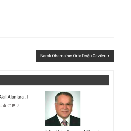
Barak Obama’nın Orta Doğu Gezileri
kıl Alanlara…!
15
dt
0