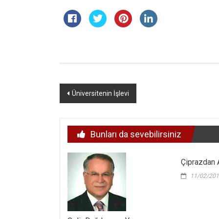
Yazı
Üniversitenin İşlevi
dolaşımı
Bunları da sevebilirsiniz
Çiprazdan A
11/02/20