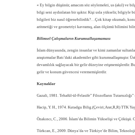
« Ey bilgin düşünür, amacım söz söylemekti, us (akıl) ve bilg
bilgi seni aydınlatan bir ışıktır. Kişi usla yükselir, bilgiyle
bilgileri biz nasıl öğrenebilirdik?…Çok kitap okumalı, konu
aritmetiği ve geometriyi kavramış, alan ölçümü bilimini bilm
Bilimsel Çalışmaların Kurumsallaşamaması
İslam dünyasında, zengin insanlar ve kimi zamanlar sultanlar,
araştırmalar Batı’daki akademiler gibi kurumsallaşmıştır. Üs
devamlılık sağlayacak bir gelir düzeyine erişmemişlerdir. Bur
gelir ve konum güvencesi verememişlerdir.
Kaynaklar
Gazali, 1981. Tehafül-ül-Felasife” Filozofların Tutarsızlığı” 
Hacip, Y. H., 1974. Kutadgu Bilig.(Çeviri;Arat,R,R) TTK Yay
Özakıncı, C., 2006. İslam’da Bilimin Yükselişi ve Çöküşü. Ot
Türkcan, E., 2009. Dünya’da ve Türkiye’de Bilim, Teknoloji v