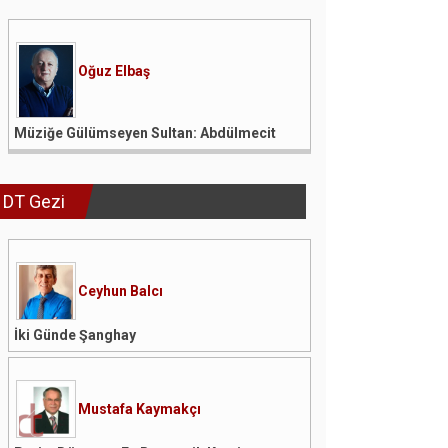
Oğuz Elbaş
Müziğe Gülümseyen Sultan: Abdülmecit
DT Gezi
Ceyhun Balcı
İki Günde Şanghay
Mustafa Kaymakçı