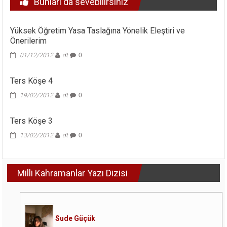
Bunları da sevebilirsiniz
Yüksek Öğretim Yasa Taslağına Yönelik Eleştiri ve
Önerilerim
01/12/2012
dt
0
Ters Köşe 4
19/02/2012
dt
0
Ters Köşe 3
13/02/2012
dt
0
Milli Kahramanlar Yazı Dizisi
Sude Güçük