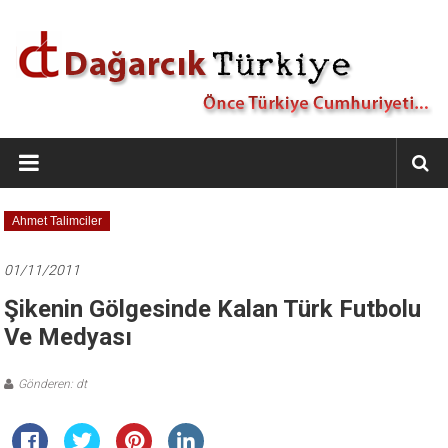
İçeriğe
geç
Dağarcık
Türkiye
Önce
Ahmet Talimciler
Türkiye
Cumhuriyeti…
01/11/2011
Şikenin Gölgesinde Kalan Türk Futbolu
Ve Medyası
Gönderen: dt