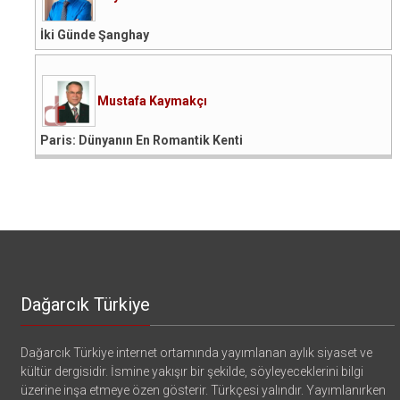
İki Günde Şanghay
Mustafa Kaymakçı
Paris: Dünyanın En Romantik Kenti
Dağarcık Türkiye
Dağarcık Türkiye internet ortamında yayımlanan aylık siyaset ve
kültür dergisidir. İsmine yakışır bir şekilde, söyleyeceklerini bilgi
üzerine inşa etmeye özen gösterir. Türkçesi yalındır. Yayımlanırken