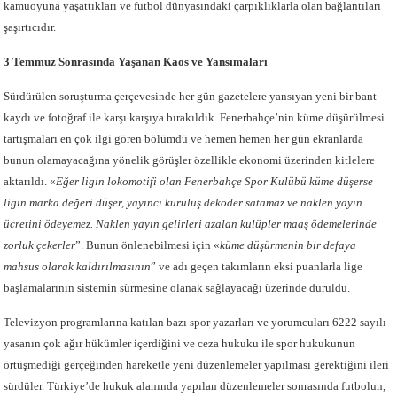
kamuoyuna yaşattıkları ve futbol dünyasındaki çarpıklıklarla olan bağlantıları
şaşırtıcıdır.
3 Temmuz Sonrasında Yaşanan Kaos ve Yansımaları
Sürdürülen soruşturma çerçevesinde her gün gazetelere yansıyan yeni bir bant
kaydı ve fotoğraf ile karşı karşıya bırakıldık. Fenerbahçe’nin küme düşürülmesi
tartışmaları en çok ilgi gören bölümdü ve hemen hemen her gün ekranlarda
bunun olamayacağına yönelik görüşler özellikle ekonomi üzerinden kitlelere
aktarıldı. «
Eğer ligin lokomotifi olan Fenerbahçe Spor Kulübü küme düşerse
ligin marka değeri düşer, yayıncı kuruluş dekoder satamaz ve naklen yayın
ücretini ödeyemez. Naklen yayın gelirleri azalan kulüpler maaş ödemelerinde
zorluk çekerler
”. Bunun önlenebilmesi için «
küme düşürmenin bir defaya
mahsus olarak kaldırılmasının
”
ve adı geçen takımların eksi puanlarla lige
başlamalarının sistemin sürmesine olanak sağlayacağı üzerinde duruldu.
Televizyon programlarına katılan bazı spor yazarları ve yorumcuları 6222 sayılı
yasanın çok ağır hükümler içerdiğini ve ceza hukuku ile spor hukukunun
örtüşmediği gerçeğinden hareketle yeni düzenlemeler yapılması gerektiğini ileri
sürdüler. Türkiye’de hukuk alanında yapılan düzenlemeler sonrasında futbolun,