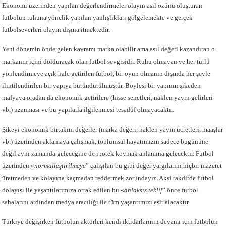
Ekonomi üzerinden yapılan değerlendirmeler olayın asıl özünü oluşturan
futbolun ruhuna yönelik yapılan yanlışlıkları gölgelemekte ve gerçek
futbolseverleri olayın dışına itmektedir.
Yeni dönemin önde gelen kavramı marka olabilir ama asıl değeri kazandıran o
markanın içini dolduracak olan futbol sevgisidir. Ruhu olmayan ve her türlü
yönlendirmeye açık hale getirilen futbol, bir oyun olmanın dışında her şeyle
ilintilendirilen bir yapıya büründürülmüştür. Böylesi bir yapının şikeden
mafyaya oradan da ekonomik getirilere (hisse senetleri, naklen yayın gelirleri
vb.) uzanması ve bu yapılarla ilgilenmesi tesadüf olmayacaktır.
Şikeyi ekonomik birtakım değerler (marka değeri, naklen yayın ücretleri, maaşlar
vb.) üzerinden aklamaya çalışmak, toplumsal hayatımızın sadece bugününe
değil aynı zamanda geleceğine de ipotek koymak anlamına gelecektir. Futbol
üzerinden «
normalleştirilmeye
”
çalışılan bu gibi değer yargılarını hiçbir mazeret
üretmeden ve kolayına kaçmadan reddetmek zorundayız. Aksi takdirde futbol
dolayısı ile yaşantılarımıza ortak edilen bu «
ahlaksız teklif
” önce futbol
sahalarını ardından medya aracılığı ile tüm yaşantımızı esir alacaktır.
Türkiye değişirken futbolun aktörleri kendi iktidarlarının devamı için futbolun