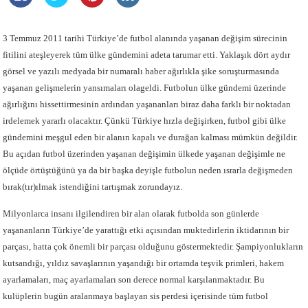
3 Temmuz 2011 tarihi Türkiye’de futbol alanında yaşanan değişim sürecinin
fitilini ateşleyerek tüm ülke gündemini adeta tarumar etti. Yaklaşık dört aydır
görsel ve yazılı medyada bir numaralı haber ağırlıkla şike soruşturmasında
yaşanan gelişmelerin yansımaları olageldi. Futbolun ülke gündemi üzerinde
ağırlığını hissettirmesinin ardından yaşananları biraz daha farklı bir noktadan
irdelemek yararlı olacaktır. Çünkü Türkiye hızla değişirken, futbol gibi ülke
gündemini meşgul eden bir alanın kapalı ve durağan kalması mümkün değildir.
Bu açıdan futbol üzerinden yaşanan değişimin ülkede yaşanan değişimle ne
ölçüde örtüştüğünü ya da bir başka deyişle futbolun neden ısrarla değişmeden
bırak(tır)ılmak istendiğini tartışmak zorundayız.
Milyonlarca insanı ilgilendiren bir alan olarak futbolda son günlerde
yaşananların Türkiye’de yarattığı etki açısından muktedirlerin iktidarının bir
parçası, hatta çok önemli bir parçası olduğunu göstermektedir. Şampiyonlukların
kutsandığı, yıldız savaşlarının yaşandığı bir ortamda teşvik primleri, hakem
ayarlamaları, maç ayarlamaları son derece normal karşılanmaktadır. Bu
kulüplerin bugün aralanmaya başlayan sis perdesi içerisinde tüm futbol