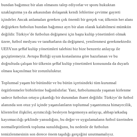
bundan bağımsız bir alan olmasını talep ediyorlar ve sporu hukuktan
uzaklaştırma ya da arkasından dolaşarak kendi lehlerine çevirme gayreti
içindeler. Ancak anlamaları gereken çok önemli bir gerçek var, ülkenin her alanı
değişirken futbolun bundan bağımsız ayrı bir alan olarak kalabilmesi mümkün
değildir. Türkiye’de futbolun değişmesi için başta kulüp yönetimleri olmak
üzere, futbol medyası ve taraftarların da değişmesi, yenilenmesi gerekmektedir.
UEFA’nın şeffaf kulüp yönetimleri talebini biz bize benzeriz anlayışı ile
geçiştiremeyiz. Avrupa Birliği uyum kıstaslarına göre hazırlanan ve bu
doğrultuda çalışan bir ülkenin şeffaf kulüp yönetimleri konusunda da duyarlı
olması kaçınılmaz bir zorunluluktur.
Toplumsal yaşam bir bütündür ve bu bütün içerisindeki tüm kurumsal
örgütlenmeler birbirlerine bağımlıdırlar. Yani, futbolumuzda yaşanan kirlenme
sadece futbolun ortaya çıkardığı bir durumdan ibaret değildir. Türkiye’de futbol
alanında son otuz yıl içinde yaşanılanların toplumsal yaşantımıza himayecilik,
klientelist ilişkiler, ayrımcılığı besleyen hegemonya anlayışı, ahbap/arkadaş
kayırmacılığı şeklinde yansıdığını, bu değer ve uygulamaların futbol üzerinden
normalleştirilerek topluma sunulduğunu, bu nedenle de futbolun
temizlenmesinin son derece önem taşıdığı gerçeğini unutmamalıyız.