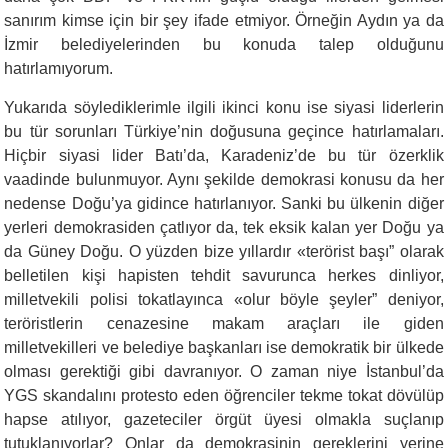
sanırım kimse için bir şey ifade etmiyor. Örneğin Aydın ya da
İzmir belediyelerinden bu konuda talep olduğunu
hatırlamıyorum.
Yukarıda söylediklerimle ilgili ikinci konu ise siyasi liderlerin
bu tür sorunları Türkiye’nin doğusuna geçince hatırlamaları.
Hiçbir siyasi lider Batı’da, Karadeniz’de bu tür özerklik
vaadinde bulunmuyor. Aynı şekilde demokrasi konusu da her
nedense Doğu’ya gidince hatırlanıyor. Sanki bu ülkenin diğer
yerleri demokrasiden çatlıyor da, tek eksik kalan yer Doğu ya
da Güney Doğu. O yüzden bize yıllardır «terörist başı” olarak
belletilen kişi hapisten tehdit savurunca herkes dinliyor,
milletvekili polisi tokatlayınca «olur böyle şeyler” deniyor,
teröristlerin cenazesine makam araçları ile giden
milletvekilleri ve belediye başkanları ise demokratik bir ülkede
olması gerektiği gibi davranıyor. O zaman niye İstanbul’da
YGS skandalını protesto eden öğrenciler tekme tokat dövülüp
hapse atılıyor, gazeteciler örgüt üyesi olmakla suçlanıp
tutuklanıyorlar? Onlar da demokrasinin gereklerini yerine