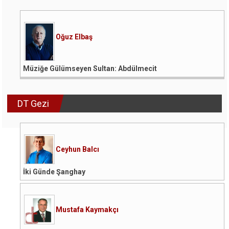
Oğuz Elbaş
Müziğe Gülümseyen Sultan: Abdülmecit
DT Gezi
Ceyhun Balcı
İki Günde Şanghay
Mustafa Kaymakçı