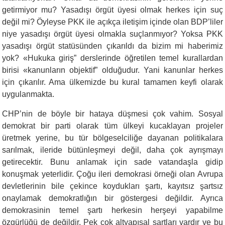
getirmiyor mu? Yasadışı örgüt üyesi olmak herkes için suç
değil mi? Öyleyse PKK ile açıkça iletişim içinde olan BDP’liler
niye yasadışı örgüt üyesi olmakla suçlanmıyor? Yoksa PKK
yasadışı örgüt statüsünden çıkarıldı da bizim mi haberimiz
yok? «Hukuka giriş” derslerinde öğretilen temel kurallardan
birisi «kanunların objektif” olduğudur. Yani kanunlar herkes
için çıkarılır. Ama ülkemizde bu kural tamamen keyfi olarak
uygulanmakta.
CHP’nin de böyle bir hataya düşmesi çok vahim. Sosyal
demokrat bir parti olarak tüm ülkeyi kucaklayan projeler
üretmek yerine, bu tür bölgeselciliğe dayanan politikalara
sarılmak, ileride bütünleşmeyi değil, daha çok ayrışmayı
getirecektir. Bunu anlamak için sade vatandaşla gidip
konuşmak yeterlidir. Çoğu ileri demokrasi örneği olan Avrupa
devletlerinin bile çekince koydukları şartı, kayıtsız şartsız
onaylamak demokratlığın bir göstergesi değildir. Ayrıca
demokrasinin temel şartı herkesin herşeyi yapabilme
özgürlüğü de değildir. Pek çok altyapısal şartları vardır ve bu