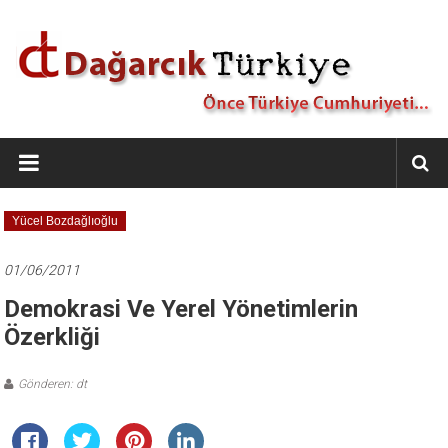
İçeriğe
geç
Dağarcık
Türkiye
Önce
Yücel Bozdağlıoğlu
Türkiye
Cumhuriyeti…
01/06/2011
Demokrasi Ve Yerel Yönetimlerin
Özerkliği
Gönderen: dt