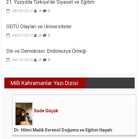
21. Yüzyılda Türkiye’de Siyaset ve Eğitim
08/03/2012
dt
0
ODTÜ Olayları ve Üniversiteler
04/01/2013
dt
0
Din ve Demokrasi: Endonezya Örneği
04/12/2010
dt
0
Milli Kahramanlar Yazı Dizisi
Sude Güçük
Dr. Hilmi Malik Evrenol Doğumu ve Eğitim Hayatı