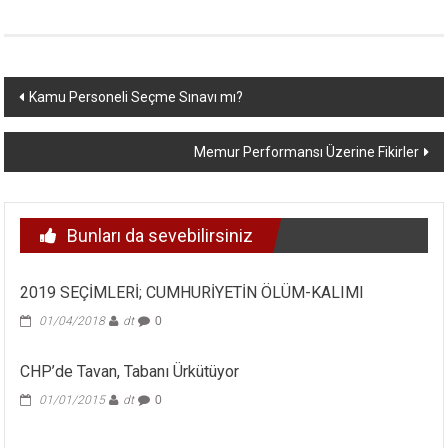
Yazı
Kamu Personeli Seçme Sınavı mı?
dolaşımı
Memur Performansı Üzerine Fikirler
Bunları da sevebilirsiniz
2019 SEÇİMLERİ; CUMHURİYETİN ÖLÜM-KALIMI
01/04/2018
dt
0
CHP’de Tavan, Tabanı Ürkütüyor
01/01/2015
dt
0