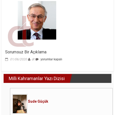
Sorumsuz Bir Açıklama
Sorumsuz
01/06/2020
dt
yorumlar kapalı
Bir
Açıklama
için
Milli Kahramanlar Yazı Dizisi
Sude Güçük