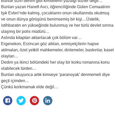
Bunlar sizin benim gibi kimselerin yazdığı sözler değil…
Bunları yazan Hanefi Avcı, öğrenciliğinde Gülen Cemaatinin
Işık Evleri’nde kalmış, çocuklarını onun okullarında okutmuş
ve onun dünya görüşünü benimsemiş bir kişi…Üstelik,
istihbaratın en yükseğinde bulunmuş ve her türlü devlet sırrına
ulaşmış bir polis müdürü…
Aslında kitaptan aktarılacak çok bölüm var…
Ergenekon, Erzincan göz altıları, emniyetçilerin hapse
atılmaları, özel yetkili mahkemeler, dinlemeler, baskınlar, kaset
olayları…
Dedim ya ikinci bölümdeki her olay bir korku romanına konu
olabilecek türden…
Bunları okuyunca artık kimseye ‘paranoyak’ denmemeli diye
geçti içimden…
Çünkü korkmamak elde değil…