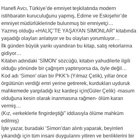
Hanefi Avcı, Türkiye’de emniyet teşkilatında modern
istihbaratın kuruculuğunu yapmış, Edirne ve Eskişehir’de
emniyet müdürlüklerinde bulunmuş bir emniyetçi…
Yazmış olduğu «HALİÇ’TE YAŞAYAN SİMONLAR” kitabında
yaşadığı olayları anlatıyor ve bu olayları yorumluyor…
İlk günden büyük yankı uyandıran bu kitap, satış rekorlarına
gidiyor…
Kitabın adındaki ‘SİMON’ sözcüğü, kitabın yahudilerle ilgili
olduğu yönünde bir çağrışım yaptırıyorsa da, öyle değil…
Kod adı ‘Simon’ olan bir PKK’lı (Yılmaz Çelik), yıllar önce
örgütünün verdiği emri yerine getirerek, kurdukları uyduruk
mahkemede yargıladığı kız kardeşi için(Güler Çelik) -masum
olduğuna kesin olarak inanmasına rağmen- ölüm kararı
vermiş…
(Kız, «erkeklerle fingirdeştiği” iddiasıyla ölüme mahküm
edilmiş)
İşte yazar, buradaki ‘Simon’dan alıntı yaparak, beyinleri
yıkandığı için tüm insani duygularını yitiren ve benliklerini bir