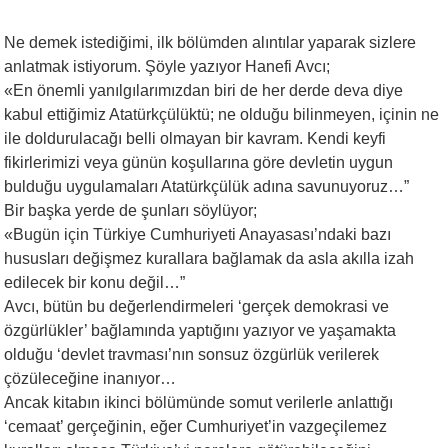
Ne demek istediğimi, ilk bölümden alıntılar yaparak sizlere
anlatmak istiyorum. Şöyle yazıyor Hanefi Avcı;
«En önemli yanılgılarımızdan biri de her derde deva diye
kabul ettiğimiz Atatürkçülüktü; ne olduğu bilinmeyen, içinin ne
ile doldurulacağı belli olmayan bir kavram. Kendi keyfi
fikirlerimizi veya günün koşullarına göre devletin uygun
bulduğu uygulamaları Atatürkçülük adına savunuyoruz…”
Bir başka yerde de şunları söylüyor;
«Bugün için Türkiye Cumhuriyeti Anayasası’ndaki bazı
hususları değişmez kurallara bağlamak da asla akılla izah
edilecek bir konu değil…”
Avcı, bütün bu değerlendirmeleri ‘gerçek demokrasi ve
özgürlükler’ bağlamında yaptığını yazıyor ve yaşamakta
olduğu ‘devlet travması’nın sonsuz özgürlük verilerek
çözüleceğine inanıyor…
Ancak kitabın ikinci bölümünde somut verilerle anlattığı
‘cemaat’ gerçeğinin, eğer Cumhuriyet’in vazgeçilemez