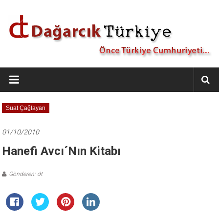
İçeriğe
geç
Dağarcık
Türkiye
Önce
Suat Çağlayan
Türkiye
Cumhuriyeti…
01/10/2010
Hanefi Avcı´nın Kitabı
Gönderen: dt