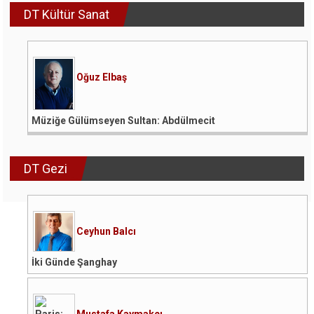
DT Kültür Sanat
Oğuz Elbaş
Müziğe Gülümseyen Sultan: Abdülmecit
DT Gezi
Ceyhun Balcı
İki Günde Şanghay
Mustafa Kaymakçı