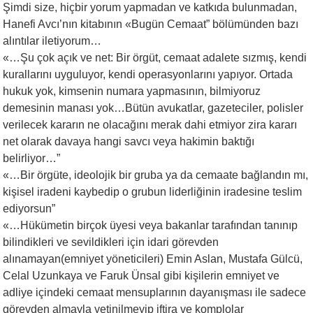
Şimdi size, hiçbir yorum yapmadan ve katkıda bulunmadan,
Hanefi Avcı’nın kitabının «Bugün Cemaat” bölümünden bazı
alıntılar iletiyorum…
«…Şu çok açık ve net: Bir örgüt, cemaat adalete sızmış, kendi
kurallarını uyguluyor, kendi operasyonlarını yapıyor. Ortada
hukuk yok, kimsenin numara yapmasının, bilmiyoruz
demesinin manası yok…Bütün avukatlar, gazeteciler, polisler
verilecek kararın ne olacağını merak dahi etmiyor zira kararı
net olarak davaya hangi savcı veya hakimin baktığı
belirliyor…”
«…Bir örgüte, ideolojik bir gruba ya da cemaate bağlandın mı,
kişisel iradeni kaybedip o grubun liderliğinin iradesine teslim
ediyorsun”
«…Hükümetin birçok üyesi veya bakanlar tarafından tanınıp
bilindikleri ve sevildikleri için idari görevden
alınamayan(emniyet yöneticileri) Emin Aslan, Mustafa Gülcü,
Celal Uzunkaya ve Faruk Ünsal gibi kişilerin emniyet ve
adliye içindeki cemaat mensuplarının dayanışması ile sadece
görevden almayla yetinilmeyip iftira ve komplolar