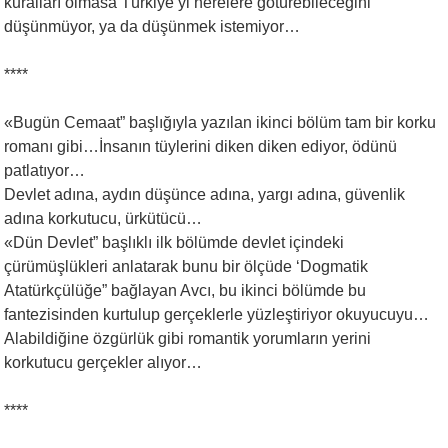
kuralları olmasa Türkiye’yi nerelere götürebileceğini
düşünmüyor, ya da düşünmek istemiyor…
****
«Bugün Cemaat” başlığıyla yazılan ikinci bölüm tam bir korku
romanı gibi…İnsanın tüylerini diken diken ediyor, ödünü
patlatıyor…
Devlet adına, aydın düşünce adına, yargı adına, güvenlik
adına korkutucu, ürkütücü…
«Dün Devlet” başlıklı ilk bölümde devlet içindeki
çürümüşlükleri anlatarak bunu bir ölçüde ‘Dogmatik
Atatürkçülüğe” bağlayan Avcı, bu ikinci bölümde bu
fantezisinden kurtulup gerçeklerle yüzleştiriyor okuyucuyu…
Alabildiğine özgürlük gibi romantik yorumların yerini
korkutucu gerçekler alıyor…
****