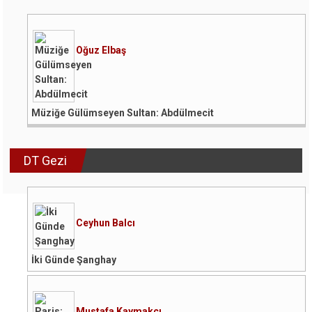
Oğuz Elbaş
Müziğe Gülümseyen Sultan: Abdülmecit
DT Gezi
Ceyhun Balcı
İki Günde Şanghay
Mustafa Kaymakçı