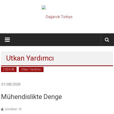
İçeriğe
geç
Dağarcık
Türkiye
Önce
Utkan Yardımcı
Türkiye
Cumhuriyeti…
2026-08
Utkan Yardımcı
01/08/2026
Mühendislikte Denge
Gönderen: dt