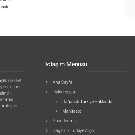
apalı
Dolaşım Menüsü
ylık siyaset
Ana Sayfa
eyeceklerini
Hakkımızda
lındır.
konomik
Dağarcık Türkiye Hakkında
 kuruluşun
Manifesto
Yazarlarımız
Dağarcık Türkiye Arşivi