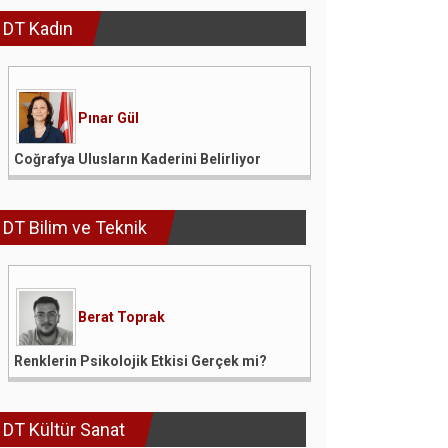
DT Kadın
Pınar Gül
Coğrafya Ulusların Kaderini Belirliyor
DT Bilim ve Teknik
Berat Toprak
Renklerin Psikolojik Etkisi Gerçek mi?
DT Kültür Sanat