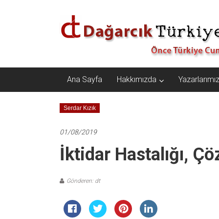
İçeriğe
Dağarcık
geç
Türkiye
Önce
Türkiye
Cumhuriyeti…
Ana Sayfa
Hakkımızda
Yazarlarımı
Serdar Kızık
01/08/2019
İktidar Hastalığı, Ç
Gönderen: dt