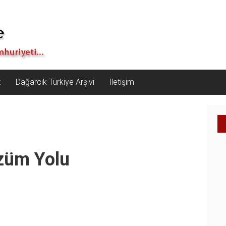
z
Dağarcık Türkiye Arşivi
İletişim
özüm Yolu