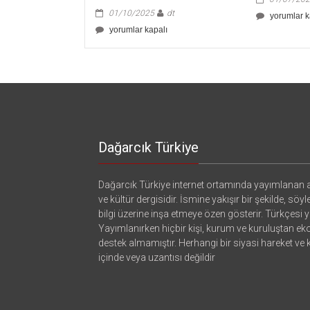
01/10/2025
dt
Seçimin
yorumlar k
Ardından
Yetmez
yorumlar kapalı
için
Ama
Evet
ve
Yeni
Rota…
için
Dağarcık Türkiye
Dağarcık Türkiye internet ortamında yayımlanan a
ve kültür dergisidir. İsmine yakışır bir şekilde, söyl
bilgi üzerine inşa etmeye özen gösterir. Türkçesi ya
Yayımlanırken hiçbir kişi, kurum ve kuruluştan e
destek almamıştır. Herhangi bir siyasi hareket ve
içinde veya uzantısı değildir