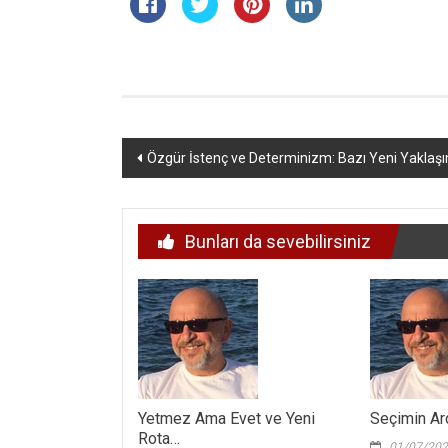
Yazı
Özgür İstenç ve Determinizm: Bazı Yeni Yaklaşı
dolaşımı
Bunları da sevebilirsiniz
Yetmez Ama Evet ve Yeni
Seçimin Ar
Rota…
01/07/20