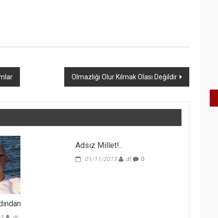
mlar
Olmazlığı Olur Kılmak Olası Değildir
Adsız Millet!..
01/11/2013
dt
0
dından
23
dt