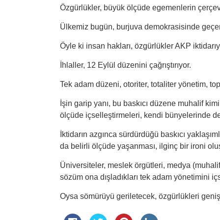
Özgürlükler, büyük ölçüde egemenlerin çerçevel
Ülkemiz bugün, burjuva demokrasisinde geçerl
Öyle ki insan hakları, özgürlükler AKP iktidarıy
İhlaller, 12 Eylül düzenini çağrıştırıyor.
Tek adam düzeni, otoriter, totaliter yönetim, t
İşin garip yanı, bu baskıcı düzene muhalif kimi 
ölçüde içselleştirmeleri, kendi bünyelerinde d
İktidarın azgınca sürdürdüğü baskıcı yaklaşım
da belirli ölçüde yaşanması, ilginç bir ironi o
Üniversiteler, meslek örgütleri, medya (muhalif o
sözüm ona dışladıkları tek adam yönetimini içse
Oysa sömürüyü geriletecek, özgürlükleri geniş