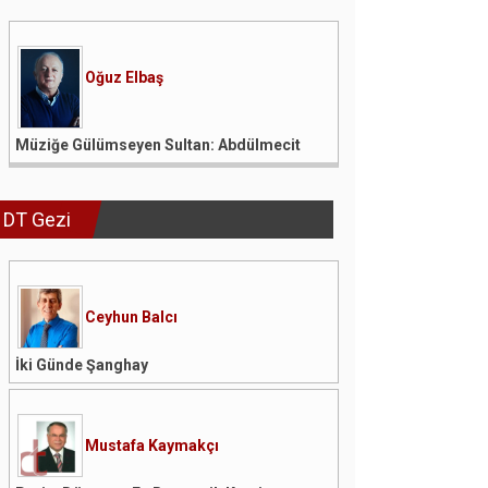
Oğuz Elbaş
Müziğe Gülümseyen Sultan: Abdülmecit
DT Gezi
Ceyhun Balcı
İki Günde Şanghay
Mustafa Kaymakçı