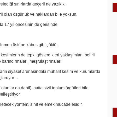
ediği sınırlarda geçerli ne yazık ki.
i olan özgürlük ve haklardan bile yoksun.
la 17 yıl öncesinin de gerisinde.
oplumun üstüne kâbus gibi çöktü.
kesimlerin de tepki gösterdikleri yaklaşımları, belirli
e barındırmaları, meşrulaştırmaları.
ların siyaset arenasındaki muhalif kesim ve kurumlarda
luşturuyor…
lanlar da dahil), hatta sivil toplum örgütleri bile
lleştiriyor.
letecek yöntem, sınıf ve emek mücadelesidir.