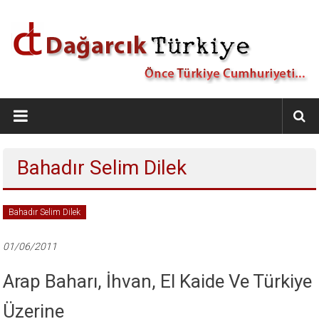
İçeriğe
geç
Dağarcık
Türkiye
Önce
Bahadır Selim Dilek
Türkiye
Cumhuriyeti…
Bahadır Selim Dilek
01/06/2011
Arap Baharı, İhvan, El Kaide Ve Türkiye
Üzerine