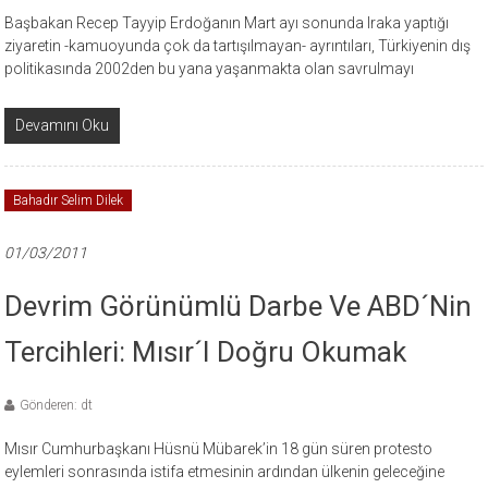
Başbakan Recep Tayyip Erdoğanın Mart ayı sonunda Iraka yaptığı
ziyaretin -kamuoyunda çok da tartışılmayan- ayrıntıları, Türkiyenin dış
politikasında 2002den bu yana yaşanmakta olan savrulmayı
Devamını Oku
Bahadır Selim Dilek
01/03/2011
Devrim Görünümlü Darbe Ve ABD´nin
Tercihleri: Mısır´ı Doğru Okumak
Gönderen: dt
Mısır Cumhurbaşkanı Hüsnü Mübarek’in 18 gün süren protesto
eylemleri sonrasında istifa etmesinin ardından ülkenin geleceğine