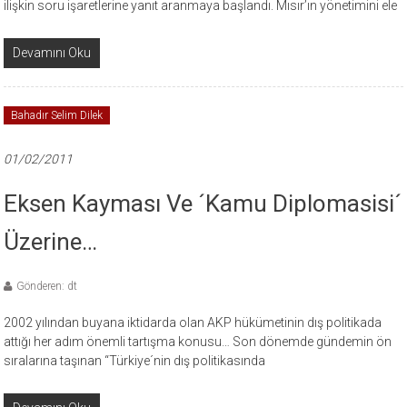
ilişkin soru işaretlerine yanıt aranmaya başlandı. Mısır’ın yönetimini ele
Devamını Oku
Bahadır Selim Dilek
01/02/2011
Eksen Kayması Ve ´Kamu Diplomasisi´
Üzerine…
Gönderen: dt
2002 yılından buyana iktidarda olan AKP hükümetinin dış politikada
attığı her adım önemli tartışma konusu… Son dönemde gündemin ön
sıralarına taşınan “Türkiye´nin dış politikasında