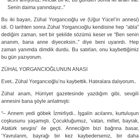
Senin daima yanındayız..”
Bu iki bayan, Zühal Yorgancıoğlu ve (Uğur Yücel’in annesi)
idi. O tarihten sonra Zühal Yorgancıoğlu kendisine hep “abla”
dediğim zaman, sert bir şekilde sözümü keser ve “Ben senin
ananım, bana anne diyeceksin..” diye beni uyarırdı. Hep
zaman yanımda dimdik durdu. Bu satırları, onu kaybettiğimiz
bu gün yazıyorum.
ZÜHAL YORGANCIOĞLUNUN ANASI
Evet.. Zühal Yorgancıoğlu’nu kaybettik. Hatıralara dalıyorum..
Zühal anam, Hürriyet gazetesinde yazdığım gibi, sevgili
annesini bana şöyle anlatmıştı:
“
– Annem yedi göbek İzmirliydi.. İşgalin acılarını, kurtuluşun
coşkusunu yaşamıştı. Çocukluğumuz, ‘vatan, millet, bayrak,
Atatürk sevgisi’ ile geçti. Anneciğim bizi bağrına basar,
‘Yavrularım, bayrağı bir kez kaybederseniz, bir daha