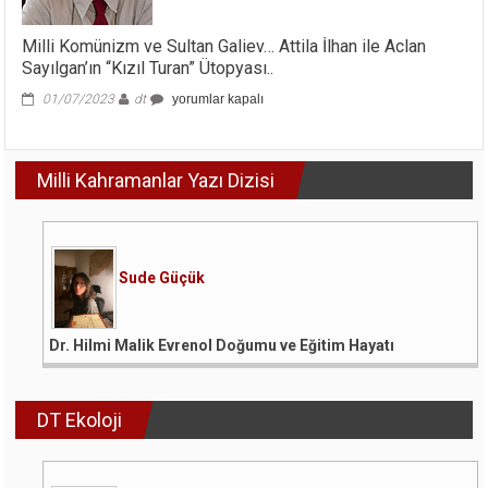
Milli Komünizm ve Sultan Galiev… Attila İlhan ile Aclan
Sayılgan’ın “Kızıl Turan” Ütopyası..
Milli
01/07/2023
dt
yorumlar kapalı
Komünizm
ve
Sultan
Milli Kahramanlar Yazı Dizisi
Galiev…
Attila
İlhan
ile
Aclan
Sayılgan’ın
Sude Güçük
“Kızıl
Turan”
Ütopyası..
Dr. Hilmi Malik Evrenol Doğumu ve Eğitim Hayatı
için
DT Ekoloji