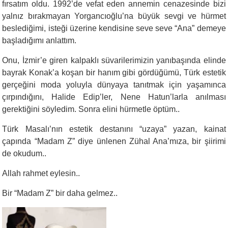
fırsatım oldu. 1992’de vefat eden annemin cenazesinde bizi
yalnız bırakmayan Yorgancıoğlu’na büyük sevgi ve hürmet
beslediğimi, isteği üzerine kendisine seve seve “Ana” demeye
başladığımı anlattım.
Onu, İzmir’e giren kalpaklı süvarilerimizin yanıbaşında elinde
bayrak Konak’a koşan bir hanım gibi gördüğümü, Türk estetik
gerçeğini moda yoluyla dünyaya tanıtmak için yaşamınca
çırpındığını, Halide Edip’ler, Nene Hatun’larla anılması
gerektiğini söyledim. Sonra elini hürmetle öptüm..
Türk Masalı’nın estetik destanını “uzaya” yazan, kainat
çapında “Madam Z” diye ünlenen Zühal Ana’mıza, bir şiirimi
de okudum..
Allah rahmet eylesin..
Bir “Madam Z” bir daha gelmez..