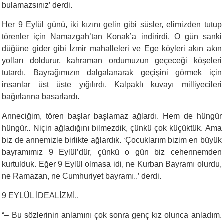
bulamazsınız’ derdi.
Her 9 Eylül günü, iki kızını gelin gibi süsler, elimizden tutup
törenler için Namazgah’tan Konak’a indirirdi. O gün sanki
düğüne gider gibi İzmir mahalleleri ve Ege köyleri akın akın
yolları doldurur, kahraman ordumuzun geçeceği köşeleri
tutardı. Bayrağımızın dalgalanarak geçişini görmek için
insanlar üst üste yığılırdı. Kalpaklı kuvayı milliyecileri
bağırlarına basarlardı.
Anneciğim, tören başlar başlamaz ağlardı. Hem de hüngür
hüngür.. Niçin ağladığını bilmezdik, çünkü çok küçüktük. Ama
biz de annemizle birlikte ağlardık. ‘Çocuklarım bizim en büyük
bayramımız 9 Eylül’dür, çünkü o gün biz cehennemden
kurtulduk. Eğer 9 Eylül olmasa idi, ne Kurban Bayramı olurdu,
ne Ramazan, ne Cumhuriyet bayramı..’ derdi.
9 EYLÜL İDEALİZMİ..
“
– Bu sözlerinin anlamını çok sonra genç kız olunca anladım.