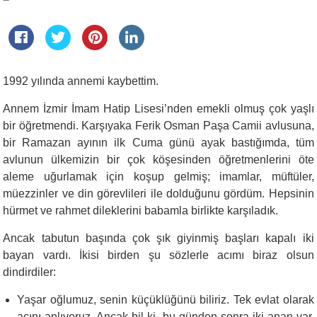
1992 yılında annemi kaybettim.
Annem İzmir İmam Hatip Lisesi’nden emekli olmuş çok yaşlı
bir öğretmendi. Karşıyaka Ferik Osman Paşa Camii avlusuna,
bir Ramazan ayının ilk Cuma günü ayak bastığımda, tüm
avlunun ülkemizin bir çok köşesinden öğretmenlerini öte
aleme uğurlamak için koşup gelmiş; imamlar, müftüler,
müezzinler ve din görevlileri ile dolduğunu gördüm. Hepsinin
hürmet ve rahmet dileklerini babamla birlikte karşıladık.
Ancak tabutun başında çok şık giyinmiş başları kapalı iki
bayan vardı. İkisi birden şu sözlerle acımı biraz olsun
dindirdiler:
Yaşar oğlumuz, senin küçüklüğünü biliriz. Tek evlat olarak
acını anlıyoruz. Ancak bil ki, bu günden sonra iki anan var.