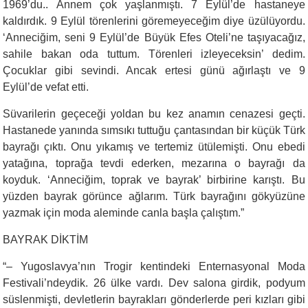
1969’du.. Annem çok yaşlanmıştı. 7 Eylül’de hastaneye
kaldırdık. 9 Eylül törenlerini göremeyeceğim diye üzülüyordu.
‘Anneciğim, seni 9 Eylül’de Büyük Efes Oteli’ne taşıyacağız,
sahile bakan oda tuttum. Törenleri izleyeceksin’ dedim.
Çocuklar gibi sevindi. Ancak ertesi günü ağırlaştı ve 9
Eylül’de vefat etti.
Süvarilerin geçeceği yoldan bu kez anamın cenazesi geçti.
Hastanede yanında sımsıkı tuttuğu çantasından bir küçük Türk
bayrağı çıktı. Onu yıkamış ve tertemiz ütülemişti. Onu ebedi
yatağına, toprağa tevdi ederken, mezarına o bayrağı da
koyduk. ‘Anneciğim, toprak ve bayrak’ birbirine karıştı. Bu
yüzden bayrak görünce ağlarım. Türk bayrağını gökyüzüne
yazmak için moda aleminde canla başla çalıştım.”
BAYRAK DİKTİM
“
– Yugoslavya’nın Trogir kentindeki Enternasyonal Moda
Festivali’ndeydik. 26 ülke vardı. Dev salona girdik, podyum
süslenmişti, devletlerin bayrakları gönderlerde peri kızları gibi