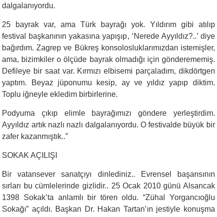
dalgalanıyordu.
25 bayrak var, ama Türk bayrağı yok. Yıldırım gibi atılıp
festival başkanının yakasına yapışıp, ‘Nerede Ayyıldız?..’ diye
bağırdım. Zagrep ve Bükreş konsolosluklarımızdan istemişler,
ama, bizimkiler o ölçüde bayrak olmadığı için gönderememiş.
Defileye bir saat var. Kırmızı elbisemi parçaladım, dikdörtgen
yaptım. Beyaz jüponumu kesip, ay ve yıldız yapıp diktim.
Toplu iğneyle ekledim birbirlerine.
Podyuma çıkıp elimle bayrağımızı göndere yerleştirdim.
Ayyıldız artık nazlı nazlı dalgalanıyordu. O festivalde büyük bir
zafer kazanmıştık..”
SOKAK AÇILIŞI
Bir vatansever sanatçıyı dinlediniz.. Evrensel başarısının
sırları bu cümlelerinde gizlidir.. 25 Ocak 2010 günü Alsancak
1398 Sokak’ta anlamlı bir tören oldu. “Zühal Yorgancıoğlu
Sokağı” açıldı. Başkan Dr. Hakan Tartan’ın jestiyle konuşma