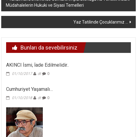
Müdahalelerin Hukuki ve Siyasi Temelleri
dolaşımı
Yaz Tatilinde Çocuklarımız …
Bunları da sevebilirsiniz
AKINCI İsmi, İade Edilmelidir..
01/10/2017
dt
0
Cumhuriyet Yaşamalı…
01/10/2018
dt
0