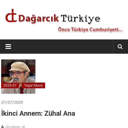
İçeriğe
geç
Dağarcık
Türkiye
Önce
Türkiye
Cumhuriyeti…
2026-07
Yaşar Aksoy
01/07/2026
İkinci Annem: Zühal Ana
Gönderen: dt