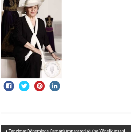
Yazı
Tanzimat Döneminde Osmanlı İmparatorluğu’na Yönelik İnsani