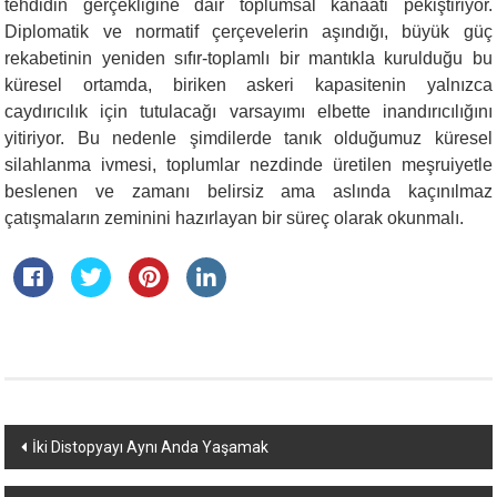
tehdidin gerçekliğine dair toplumsal kanaati pekiştiriyor.
Diplomatik ve normatif çerçevelerin aşındığı, büyük güç
rekabetinin yeniden sıfır-toplamlı bir mantıkla kurulduğu bu
küresel ortamda, biriken askeri kapasitenin yalnızca
caydırıcılık için tutulacağı varsayımı elbette inandırıcılığını
yitiriyor. Bu nedenle şimdilerde tanık olduğumuz küresel
silahlanma ivmesi, toplumlar nezdinde üretilen meşruiyetle
beslenen ve zamanı belirsiz ama aslında kaçınılmaz
çatışmaların zeminini hazırlayan bir süreç olarak okunmalı.
Yazı
İki Distopyayı Aynı Anda Yaşamak
dolaşımı