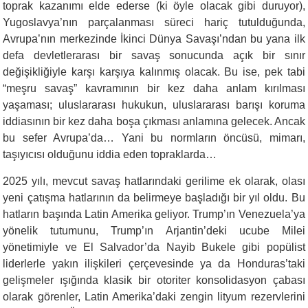
toprak kazanımı elde ederse (ki öyle olacak gibi duruyor),
Yugoslavya’nın parçalanması süreci hariç tutulduğunda,
Avrupa’nın merkezinde İkinci Dünya Savaşı’ndan bu yana ilk
defa devletlerarası bir savaş sonucunda açık bir sınır
değişikliğiyle karşı karşıya kalınmış olacak. Bu ise, pek tabi
“meşru savaş” kavramının bir kez daha anlam kırılması
yaşaması; uluslararası hukukun, uluslararası barışı koruma
iddiasının bir kez daha boşa çıkması anlamına gelecek. Ancak
bu sefer Avrupa’da… Yani bu normların öncüsü, mimarı,
taşıyıcısı olduğunu iddia eden topraklarda…
2025 yılı, mevcut savaş hatlarındaki gerilime ek olarak, olası
yeni çatışma hatlarının da belirmeye başladığı bir yıl oldu. Bu
hatların başında Latin Amerika geliyor. Trump’ın Venezuela’ya
yönelik tutumunu, Trump’ın Arjantin’deki ucube Milei
yönetimiyle ve El Salvador’da Nayib Bukele gibi popülist
liderlerle yakın ilişkileri çerçevesinde ya da Honduras’taki
gelişmeler ışığında klasik bir otoriter konsolidasyon çabası
olarak görenler, Latin Amerika’daki zengin lityum rezervlerini