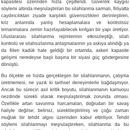
kapasitesi üzerinden hızla çeşitlendi. Güvenlik kaygısı
söylemi altında meşrulaştırılan bu silahlanma sarmalı, fiiliyatta
caydırıcılıktan ziyade karşılıklı güvensizlikleri derinleştiren,
kriz anlarında yanlış hesaplamalara ve kontrolsüz
tırmanmalara zemin hazırlayabilecek kırılgan bir yapı üretiyor.
Uluslararası silahlanma rejimlerinin etkisizleştiği, silah
kontrolü ve silahsızlanma anlaşmalarının ya askıya alındığı ya
da fiilen kadük hale geldiği bir ortamda, askeri kapasite
gelişimi neredeyse başlı başına bir siyasi güç göstergesine
dönüştü.
Bu ölçekte ve hızda gerçekleşen bir silahlanmanın, çatışma
üretmemesi, ne yazık ki tarihsel deneyimlerle bağdaşmıyor.
Ancak bu sürecin asıl kritik boyutu, silahlanmanın kamuoyu
nezdinde sürekli olarak meşrulaştırılmak zorunda olması.
Özellikle artan savunma harcamaları, doğrudan bir savaş
haliyle değilse; belirsiz, süreklileştirilmiş ve çoğu zaman
muğlak bir tehdit algısı üzerinden kabul ettiriliyor. Tehdit
söylemi silahlanmayı meşrulaştırırken, silahlanma da bu