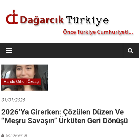
İçeriğe
geç
Dağarcık
Türkiye
Önce
Türkiye
Cumhuriyeti…
Hande Orhon Özdağ
01/01/2026
2026’ya Girerken: Çözülen Düzen Ve
“Meşru Savaşın” Ürküten Geri Dönüşü
Gönderen: dt