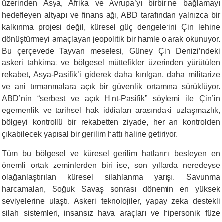
üzerinden Asya, Afrika ve Avrupa’yı birbirine bağlamayı
hedefleyen altyapı ve finans ağı, ABD tarafından yalnızca bir
kalkınma projesi değil, küresel güç dengelerini Çin lehine
dönüştürmeyi amaçlayan jeopolitik bir hamle olarak okunuyor.
Bu çerçevede Tayvan meselesi, Güney Çin Denizi’ndeki
askeri tahkimat ve bölgesel müttefikler üzerinden yürütülen
rekabet, Asya-Pasifik’i giderek daha kırılgan, daha militarize
ve ani tırmanmalara açık bir güvenlik ortamına sürüklüyor.
ABD’nin “serbest ve açık Hint-Pasifik” söylemi ile Çin’in
egemenlik ve tarihsel hak iddiaları arasındaki uzlaşmazlık,
bölgeyi kontrollü bir rekabetten ziyade, her an kontrolden
çıkabilecek yapısal bir gerilim hattı haline getiriyor.
Tüm bu bölgesel ve küresel gerilim hatlarını besleyen en
önemli ortak zeminlerden biri ise, son yıllarda neredeyse
olağanlaştırılan küresel silahlanma yarışı. Savunma
harcamaları, Soğuk Savaş sonrası dönemin en yüksek
seviyelerine ulaştı. Askeri teknolojiler, yapay zeka destekli
silah sistemleri, insansız hava araçları ve hipersonik füze