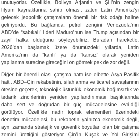
unutuyorlar. Özellikle, Bolivya Arjantin ve Şili’nin zengin
lityum kaynaklarına sahip olması, zaten Latin Amerika’yı
gelecek jeopolitik çatışmaların önemli bir risk odağı haline
getiriyordu. Bu bağlamda, petrol zengini Venezuela’nın
ABD’de “sabıkalı” lideri Maduro’nun ise Trump açısından bir
zayıf halka olduğunu söyleyebiliriz. Buradan hareketle,
2026’dan başlamak üzere önümüzdeki yıllarda, Latin
Amerika’nın da “kanlı” ya da “kansız” olarak yeniden
yapılanma sürecine gireceğini ön görmek pek de zor değil.
Diğer bir önemli olası çatışma hattı ise elbette Asya-Pasifik
hattı. ABD–Çin rekabetinin, silahlanma ve ticaret savaşlarının
ötesine geçerek, teknolojik üstünlük, ekonomik bağımsızlık ve
tedarik zincirlerinin yeniden yapılandırılması başlıklarında
daha sert ve doğrudan bir güç mücadelesine evrildiği
görülüyor. Özellikle nadir toprak elementleri üzerindeki
denetim mücadelesi, bu rekabetin yalnızca ekonomik değil,
aynı zamanda stratejik ve güvenlik boyutları olan bir çatışma
zemini ürettiğini gösteriyor. Çin’in Kuşak ve Yol Girişimi