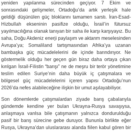
yeniden yapılanma sürecinden geçiyor. 7 Ekim ve
sonrasındaki gelişmeler, Ortadoğu’da artık yerleşik hale
geldiği düşünülen güç bloklarını tamamen sarstı. İran-Esad-
Hizbullah ekseninin pasifize olduğu, İsrail’in fütursuz
yayılmacılığına olanak tanıyan bir saha ile karşı karşıyayız. Bu
saha, Doğu Akdeniz enerji paylaşım ve aktarım meselesinden
Avrupa’ya; Somaliland tartışmasından Afrika’ya uzanan
bambaşka güç mücadelelerini de içinde barındırıyor. Ne
göstermelik olduğu her geçen gün biraz daha ortaya çıkan
kırılgan İsrail-Filistin “barışı” ne de meşru bir terör yönetimine
teslim edilen Suriye’nin daha büyük iç çatışmalara ve
bölgesel güç mücadelelerini içeren yapısı Ortadoğu’nun
2026’da nefes alabileceğine ilişkin bir umut aşılayabiliyor.
Son dönemlerde çatışmalardan ziyade barış çabalarıyla
gündemde kendine yer bulan Ukrayna-Rusya savaşıysa,
anlaşmaya varılsa bile çatışmanın yalnızca dondurulduğu
pasif bir barış sürecine gebe duruyor. Bununla birlikte eğer
Rusya, Ukrayna’dan uluslararası alanda fiilen kabul gören bir