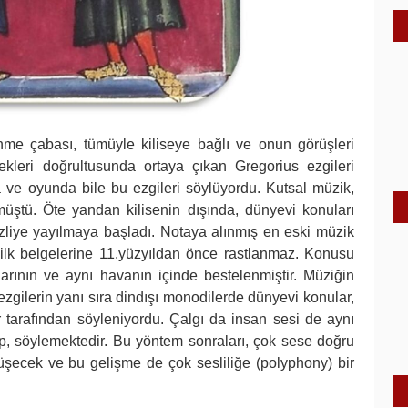
nme çabası, tümüyle kiliseye bağlı ve onun görüşleri
tekleri doğrultusunda ortaya çıkan Gregorius ezgileri
a ve oyunda bile bu ezgileri söylüyordu. Kutsal müzik,
üştü. Öte yandan kilisenin dışında, dünyevi konuları
izliye yayılmaya başladı. Notaya alınmış en eski müzik
 ilk belgelerine 11.yüzyıldan önce rastlanmaz. Konusu
plarının ve aynı havanın içinde bestelenmiştir. Müziğin
ezgilerin yanı sıra dindışı monodilerde dünyevi konular,
r tarafından söyleniyordu. Çalgı da insan sesi de aynı
ıp, söylemektedir. Bu yöntem sonraları, çok sese doğru
şecek ve bu gelişme de çok sesliliğe (polyphony) bir