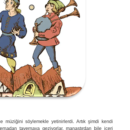
e müziğini söylemekle yetinirlerdi. Artık şimdi kendi
vernadan tavernaya geziyorlar, manastırdan bile içeri