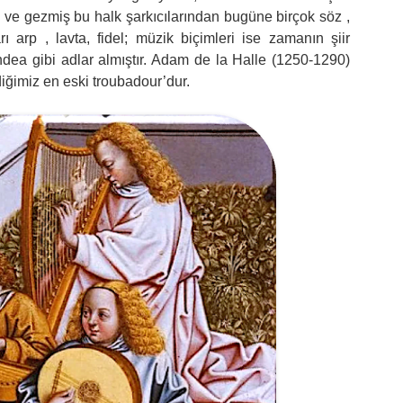
ış ve gezmiş bu halk şarkıcılarından bugüne birçok söz ,
ı arp , lavta, fidel; müzik biçimleri ise zamanın şiir
ondea gibi adlar almıştır. Adam de la Halle (1250-1290)
ldiğimiz en eski troubadour’dur.