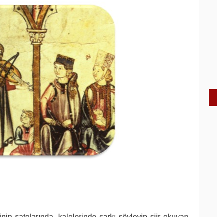
nin şatolarında, kalelerinde şarkı söyleyip şiir okuyan