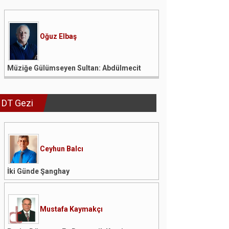
Oğuz Elbaş
Müziğe Gülümseyen Sultan: Abdülmecit
DT Gezi
Ceyhun Balcı
İki Günde Şanghay
Mustafa Kaymakçı