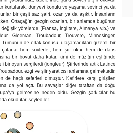
an kurtularak, dünyevi konulu ve yaşama sevinci ya da
unlar bir çeşit saz şairi, ozan ya da aşıktır. İnsanların
ken, Ortaçağ’ın gezgin ozanları, bir anlamda bugünün
değişik yörelerde (Fransa, İngiltere, Almanya v.b.) ve
eur, Gleeman, Troubadour, Trouvere, Minnesinger,
dır. Tümünün de ortak konusu, ulaşamadıkları gizemli bir
m çalarlar hem söylerler, hem şiir okur, hem de dans
gısına bir boyut daha katar, kimi de müziğin eşliğinde
li bir oyun sergilerdi (jongleur). Şiirlerinde artık Latince
 Troubadour, ezgi ve şiir yaratıcısı anlamına gelmektedir.
 de haçlı seferleri olmuştur. Kafirlere karşı girişilen
sına da yol açtı. Bu savaşlar diğer taraftan da doğu
vrupa’ya gelmesine neden oldu. Gezgin şarkıcılar bu
da okudular, söylediler.