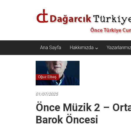
İçeriğe
Dağarcık
geç
Türkiye
Önce
Türkiye
Cumhuriyeti…
Ana Sayfa
Hakkımızda
Yazarlarımı
Oğuz Elbaş
01/07/2025
Önce Müzik 2 – Orta 
Barok Öncesi