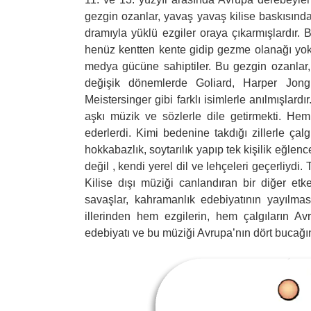
gezgin ozanlar, yavaş yavaş kilise baskısınd
dramıyla yüklü ezgiler oraya çıkarmışlardır. B
henüz kentten kente gidip gezme olanağı yok
medya gücüne sahiptiler. Bu gezgin ozanlar, 
değişik dönemlerde Goliard, Harper Jongl
Meistersinger gibi farklı isimlerle anılmışlar
aşkı müzik ve sözlerle dile getirmekti. He
ederlerdi. Kimi bedenine takdığı zillerle çal
hokkabazlık, soytarılık yapıp tek kişilik eğlence
değil , kendi yerel dil ve lehçeleri geçerliydi.
Kilise dışı müziği canlandıran bir diğer etken
savaşlar, kahramanlık edebiyatının yayılma
illerinden hem ezgilerin, hem çalgıların A
edebiyatı ve bu müziği Avrupa’nın dört bucağın