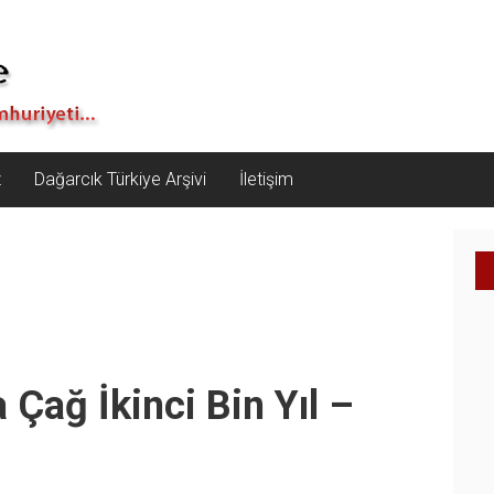
z
Dağarcık Türkiye Arşivi
İletişim
Çağ İkinci Bin Yıl –