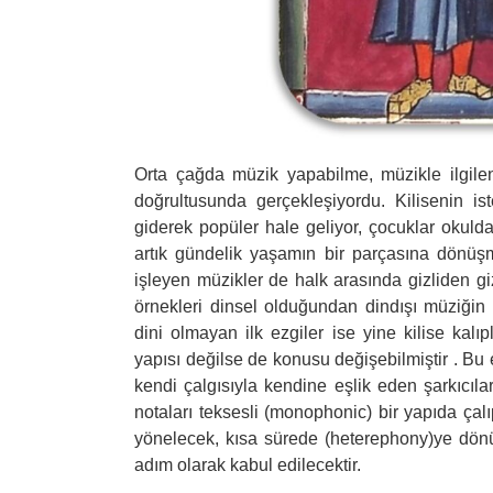
Orta çağda müzik yapabilme, müzikle ilgile
doğrultusunda gerçekleşiyordu. Kilisenin is
giderek popüler hale geliyor, çocuklar okuld
artık gündelik yaşamın bir parçasına dönüşm
işleyen müzikler de halk arasında gizliden g
örnekleri dinsel olduğundan dindışı müziğin
dini olmayan ilk ezgiler ise yine kilise kalı
yapısı değilse de konusu değişebilmiştir . Bu 
kendi çalgısıyla kendine eşlik eden şarkıcıla
notaları teksesli (monophonic) bir yapıda çal
yönelecek, kısa sürede (heterephony)ye dönü
adım olarak kabul edilecektir.