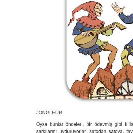
JONGLEUR
Oysa bunlar önceleri, bir ödevmiş gibi kilis
şarkılarını uyduruyorlar, şatodan şatoya, ta