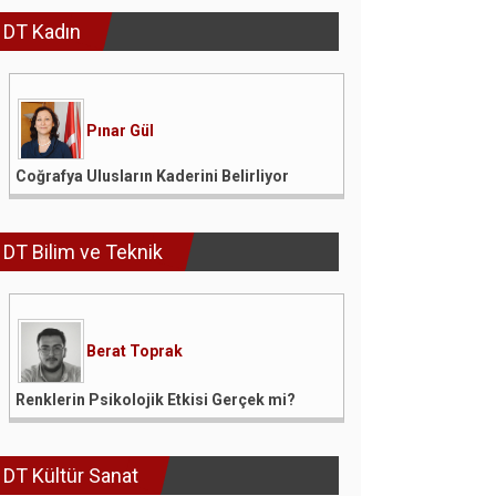
DT Kadın
Pınar Gül
Coğrafya Ulusların Kaderini Belirliyor
DT Bilim ve Teknik
Berat Toprak
Renklerin Psikolojik Etkisi Gerçek mi?
DT Kültür Sanat