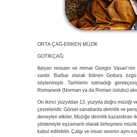
ORTA ÇAĞ-ERKEN MÜZİK
GOTİKÇAĞ:
İtalyan ressam ve mimar Giorgio Vasari’nin i
vardır. Barbar olarak bilinen Gotlara özgü
söylenmiştir. Tarihlerin tutmadığı gerekçe
Romanesk (Norman ya da Roman üslubu) akımın
On ikinci yüzyıldan 13. yüzyıla doğru müziği ve 
çevreleridir. Görsel sanatlarda derinlik ve pe
deneyleri etkiler, Müziğe derinlik kazandıran 
yöntemiyle eşzamanlı olarak birleşmesi müzik 
kabul edilebilir. Çalgı ve insan sesinin aynı e