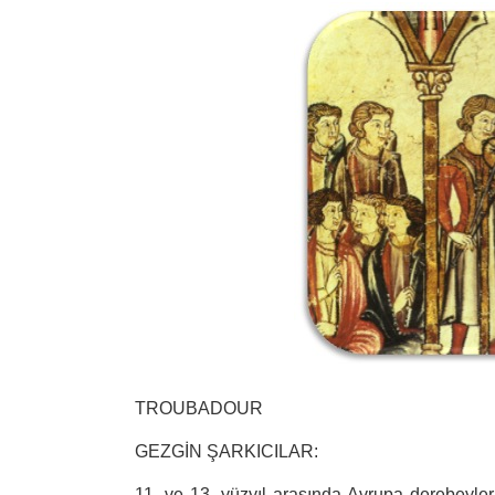
TROUBADOUR
GEZGİN ŞARKICILAR:
11. ve 13. yüzyıl arasında Avrupa derebeyleri