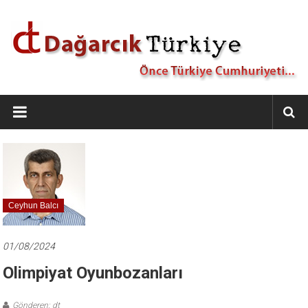
İçeriğe
geç
Dağarcık
Türkiye
Önce
Türkiye
Cumhuriyeti…
Ceyhun Balcı
01/08/2024
Olimpiyat Oyunbozanları
Gönderen: dt