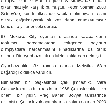
olimpiyat olan 72 Münih’e giden Avustralya takımından
çıkartılmasıyla karşılık bulmuştur. Peter Norman 2000
Sidney’de, kendi ülkesinde yapılan olimpiyata resmi
olarak çağrılmayarak bir kez daha anımsatılmıştır
kendisine yıllar önceki duruşu.
68 Meksiko City oyunları sırasında kalabalıkların
toplumcu harcamalardan esirgenen payların
olimpiyatlara harcanmasını kınadıklarına da tanık
olundu. Bir oyunbozanlık da Meksikalılardan gelmişti.
Oyunbozanlık söz konusu olunca Meksiko 68’in
dağarcığı oldukça varsıldır.
Bunlardan bir başkasında Çek jimnastikçi Vera
Caslavska’nın adına rastlanır. 1968 Çekoslovaklar için
önemli bir yıldır. Prag Baharı Sovyet tanklarınca
ezilmiştir. Çekoslovak aydınlarınca kaleme alınan 2000