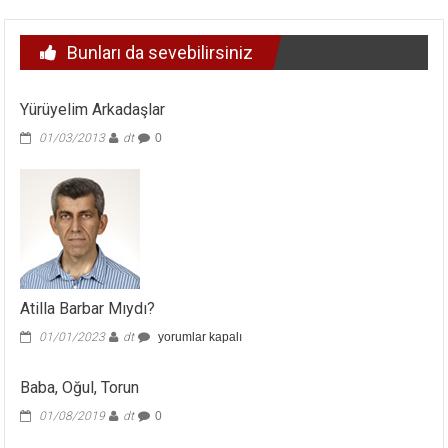
Bunları da sevebilirsiniz
Yürüyelim Arkadaşlar
01/03/2013
dt
0
Atilla Barbar Mıydı?
Atilla
01/01/2023
dt
yorumlar kapalı
Barbar
Mıydı?
Baba, Oğul, Torun
için
01/08/2019
dt
0