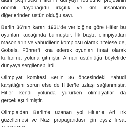
alanı peşindeki Hitler’in dünyayı fethetme projesinin
önemli dayanağıdır ırkçılık ve kimi insanların
diğerlerinden üstün olduğu savı.
Berlin 36’nın kararı 1931’de verildiğine göre Hitler bu
oyunları kucağında bulmuştur. İlk başta olimpiyatları
masonların ve yahudilerin komplosu olarak nitelese de,
Göbels, Führer’i ikna ederek oyunları fırsat olarak
kullanma yoluna gitmiştir. Alman üstünlüğü böylelikle
dünyaya sergilenebilirdi.
Olimpiyat komitesi Berlin 36 öncesindeki Yahudi
karşıtlığını sorun etse de Hitler’le uzlaşı sağlanmıştır.
Hitler kendi yolunda yürürken olimpiyatlar da
gerçekleştirilmiştir.
Olimpia’dan Berlin’e uzanan yol Hitler’e Ari ırk
güzellemesi ve Nazi propagandası için eşsiz fırsat