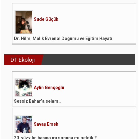
Sude Güçük
Dr. Hilmi Malik Evrenol Doğumu ve Eğitim Hayatı
DT Ekoloji
Aylin Gençoğlu
Sessiz Bahar’a selam…
Savaş Emek
20. yüzyılın başına mı sonuna mı geldik ?