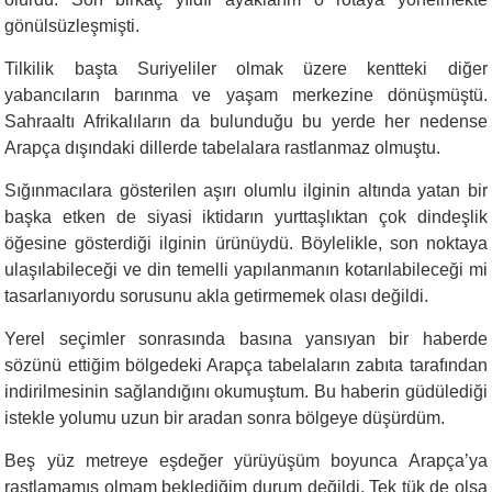
gönülsüzleşmişti.
Tilkilik başta Suriyeliler olmak üzere kentteki diğer
yabancıların barınma ve yaşam merkezine dönüşmüştü.
Sahraaltı Afrikalıların da bulunduğu bu yerde her nedense
Arapça dışındaki dillerde tabelalara rastlanmaz olmuştu.
Sığınmacılara gösterilen aşırı olumlu ilginin altında yatan bir
başka etken de siyasi iktidarın yurttaşlıktan çok dindeşlik
öğesine gösterdiği ilginin ürünüydü. Böylelikle, son noktaya
ulaşılabileceği ve din temelli yapılanmanın kotarılabileceği mi
tasarlanıyordu sorusunu akla getirmemek olası değildi.
Yerel seçimler sonrasında basına yansıyan bir haberde
sözünü ettiğim bölgedeki Arapça tabelaların zabıta tarafından
indirilmesinin sağlandığını okumuştum. Bu haberin güdülediği
istekle yolumu uzun bir aradan sonra bölgeye düşürdüm.
Beş yüz metreye eşdeğer yürüyüşüm boyunca Arapça’ya
rastlamamış olmam beklediğim durum değildi. Tek tük de olsa