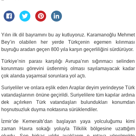
Yılın ilk dil bayramını bu ay kutluyoruz. Karamanoğlu Mehmet
Bey’in olabilen her yerde Türkçenin egemen kılınması
buyruğu aradan geçen 800 yıla karşın geçerliliğini sürdürüyor.
Türkiye’nin parası karşılığı Avrupa’nın sığınmacı selinden
korunması görevini üstlenmiş olması sayılamayacak kadar
çok alanda yaşamsal sorunlara yol açtı.
Suriyeliler ve onlara eşlik eden Araplar deyim yerindeyse Türk
vatandaşlarının önüne geçirildi. Suriyelilere tüm kapılar ardına
dek açılırken Türk vatandaşları bulundukları konumdan
hoşnutsuzluk duyma noktasına sürüklendiler.
İzmir’de Kemeraltı’dan başlayan yaya yolculuğumu kimi
zaman Havra sokağı yoluyla Tilkilik bölgesine uzattığım
olurdu. Son birkaç yıldır ayaklarım o rotaya yönelmekte