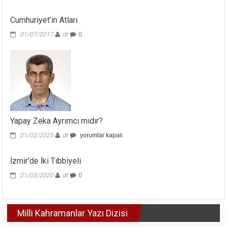
Cumhuriyet’in Atları
01/07/2017
dt
0
Yapay Zeka Ayrımcı mıdır?
Yapay
01/02/2025
dt
yorumlar kapalı
Zeka
Ayrımcı
İzmir’de İki Tıbbiyeli
mıdır?
için
01/03/2020
dt
0
Milli Kahramanlar Yazı Dizisi