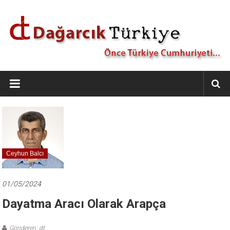
İçeriğe
geç
Dağarcık
Türkiye
Önce
Türkiye
Cumhuriyeti…
Ceyhun Balcı
01/05/2024
Dayatma Aracı Olarak Arapça
Gönderen: dt