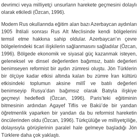
devrimci veya milliyetçi unsurların harekete geçmesini dolaylı
olarak etkiledi (Özcan, 1996).
Modern Rus okullarında eğitim alan bazı Azerbaycan aydınları
1905 İhtilali sonrası Rus Alt Meclisinde kendi bölgelerini
temsil etme hakkına sahip oldular. Azerbaycan’ın çevre
bölgelerindeki ticari ilişkilerin sağlanmasını sağladılar (Özcan,
1996). Bölgede ekonomik ve siyasal güç kazanmak isteyen,
geleneksel ve dinsel değerlerden bağımsız, batılı değerleri
benimseyen reformist bir aydın zümresi oluştu. Jön Türklerin
bir ölçüye kadar etkisi altında kalan bu zümre İran kültürü
etkisindeki toplumun aksine millî ve batılı değerleri
benimseyip Rusya’dan bağımsız olarak Batıyla ilişkiye
geçmeyi hedefledi (Özcan, 1996). Paris’teki eğitiminin
bitmesinin ardından Agayef Tiflis ve Bakü’de bir yandan
öğretmenlik yaparken bir yandan da bu reformist hareketin
öncülerinden oldu (Özcan, 1996). Türkçülüğe ve milliyetçiliğe,
dolayısıyla görüşlerinin paralel hale gelmeye başladığı Jön
Türklere daha çok yaklaştı.