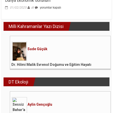
Dünya Ekonomik Görünüm
Dünya
01/02/2025
dt
yorumlar kapalı
Ekonomik
Görünüm
için
Milli Kahramanlar Yazı Dizisi
Sude Güçük
Dr. Hilmi Malik Evrenol Doğumu ve Eğitim Hayatı
DT Ekoloji
Aylin Gençoğlu