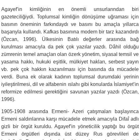
Agayef’in kimliğinin en önemli unsurlarından biri
gazeteciliğiydi. Toplumsal kimliğin dönüşüme uğraması için
basının öneminin farkındaydı ve basını bu amaçla yıllarca
başarıyla kullandı. Kafkas basınına modern bir tarz kazandırdı
(Özcan, 1996). Ülkesinin Batılı değerler arasında bağ
kurulması amacıyla da pek çok yazılar yazdı. Dâhil olduğu
zümrenin temel amaçları olan özerk yönetim, siyasal temsil ve
yasama hakkı, hukuki eşitlik, mülkiyet hakları, serbest yayın
vb. pek çok hakkın kazanılması için basında da mücadele
verdi. Buna ek olarak kadının toplumsal durumdaki yerinin
iyileştirilmesi, dil ve alfabenin ıslahı gibi konularda İslamiyet’in
reformize edilmesi gerektiğini savunan yazılar yazdı (Özcan,
1996).
1905-1908 arasında Ermeni- Azeri çatışmaları başlayınca
Ermeni saldırılarına karşı mücadele etmek amacıyla Difaî adlı
gizli bir örgüt kuruldu. Agayef’in yöneticilik yaptığı bu örgüt
Ermeni örgütleri dışında üst düzey Rus görevlileri de