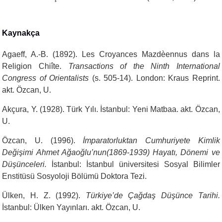
Kaynakça
Agaeff, A.-B. (1892). Les Croyances Mazdèennus dans la
Religion Chiîte.
Transactions of the Ninth International
Congress of Orientalists
(s. 505-14). London: Kraus Reprint.
akt. Özcan, U.
Akçura, Y. (1928). Türk Yılı. İstanbul: Yeni Matbaa. akt. Özcan,
U.
Özcan, U. (1996).
İmparatorluktan Cumhuriyete Kimlik
Değişimi Ahmet Ağaoğlu’nun(1869-1939) Hayatı, Dönemi ve
Düşünceleri.
İstanbul: İstanbul üniversitesi Sosyal Bilimler
Enstitüsü Sosyoloji Bölümü Doktora Tezi.
Ülken, H. Z. (1992).
Türkiye’de Çağdaş Düşünce Tarihi.
İstanbul: Ülken Yayınları. akt. Özcan, U.