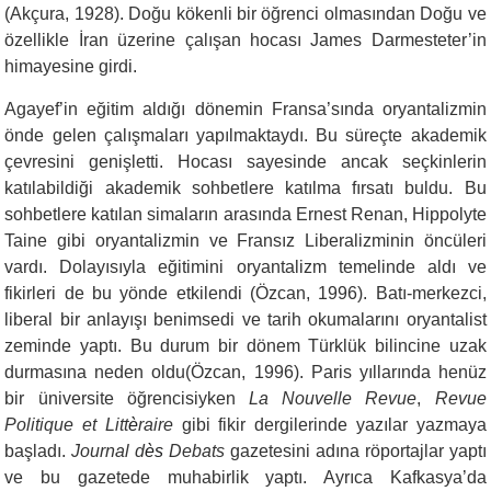
(Akçura, 1928). Doğu kökenli bir öğrenci olmasından Doğu ve
özellikle İran üzerine çalışan hocası James Darmesteter’in
himayesine girdi.
Agayef’in eğitim aldığı dönemin Fransa’sında oryantalizmin
önde gelen çalışmaları yapılmaktaydı. Bu süreçte akademik
çevresini genişletti. Hocası sayesinde ancak seçkinlerin
katılabildiği akademik sohbetlere katılma fırsatı buldu. Bu
sohbetlere katılan simaların arasında Ernest Renan, Hippolyte
Taine gibi oryantalizmin ve Fransız Liberalizminin öncüleri
vardı. Dolayısıyla eğitimini oryantalizm temelinde aldı ve
fikirleri de bu yönde etkilendi (Özcan, 1996). Batı-merkezci,
liberal bir anlayışı benimsedi ve tarih okumalarını oryantalist
zeminde yaptı. Bu durum bir dönem Türklük bilincine uzak
durmasına neden oldu(Özcan, 1996). Paris yıllarında henüz
bir üniversite öğrencisiyken
La Nouvelle Revue
,
Revue
Politique et Litt
è
raire
gibi fikir dergilerinde yazılar yazmaya
başladı.
Journal d
ès
Debats
gazetesini adına röportajlar yaptı
ve bu gazetede muhabirlik yaptı. Ayrıca Kafkasya’da