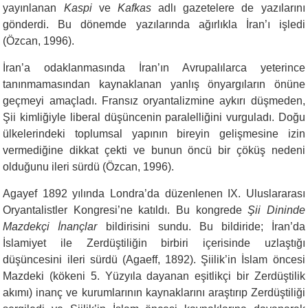
yayınlanan
Kaspi
ve
Kafkas
adlı gazetelere de yazılarını
gönderdi. Bu dönemde yazılarında ağırlıkla İran’ı işledi
(Özcan, 1996).
İran’a odaklanmasında İran’ın Avrupalılarca yeterince
tanınmamasından kaynaklanan yanlış önyargıların önüne
geçmeyi amaçladı. Fransız oryantalizmine aykırı düşmeden,
Şii kimliğiyle liberal düşüncenin paralelliğini vurguladı. Doğu
ülkelerindeki toplumsal yapının bireyin gelişmesine izin
vermediğine dikkat çekti ve bunun öncü bir çöküş nedeni
olduğunu ileri sürdü (Özcan, 1996).
Agayef 1892 yılında Londra’da düzenlenen IX. Uluslararası
Oryantalistler Kongresi’ne katıldı. Bu kongrede
Şii Dininde
Mazdekçi İnançlar
bildirisini sundu. Bu bildiride; İran’da
İslamiyet ile Zerdüştiliğin birbiri içerisinde uzlaştığı
düşüncesini ileri sürdü (Agaeff, 1892). Şiilik’in İslam öncesi
Mazdeki (kökeni 5. Yüzyıla dayanan eşitlikçi bir Zerdüştilik
akımı) inanç ve kurumlarının kaynaklarını araştırıp Zerdüştiliği