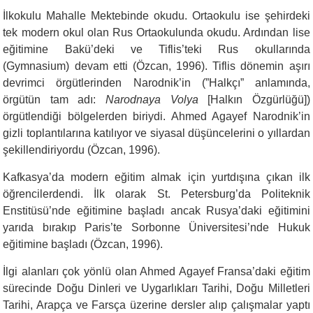
İlkokulu Mahalle Mektebinde okudu. Ortaokulu ise şehirdeki
tek modern okul olan Rus Ortaokulunda okudu. Ardından lise
eğitimine Bakü’deki ve Tiflis’teki Rus okullarında
(Gymnasium) devam etti (Özcan, 1996). Tiflis dönemin aşırı
devrimci örgütlerinden Narodnik’in (”Halkçı” anlamında,
örgütün tam adı:
Narodnaya Volya
[Halkın Özgürlüğü])
örgütlendiği bölgelerden biriydi. Ahmed Agayef Narodnik’in
gizli toplantılarına katılıyor ve siyasal düşüncelerini o yıllardan
şekillendiriyordu (Özcan, 1996).
Kafkasya’da modern eğitim almak için yurtdışına çıkan ilk
öğrencilerdendi. İlk olarak St. Petersburg’da Politeknik
Enstitüsü’nde eğitimine başladı ancak Rusya’daki eğitimini
yarıda bırakıp Paris’te Sorbonne Üniversitesi’nde Hukuk
eğitimine başladı (Özcan, 1996).
İlgi alanları çok yönlü olan Ahmed Agayef Fransa’daki eğitim
sürecinde Doğu Dinleri ve Uygarlıkları Tarihi, Doğu Milletleri
Tarihi, Arapça ve Farsça üzerine dersler alıp çalışmalar yaptı