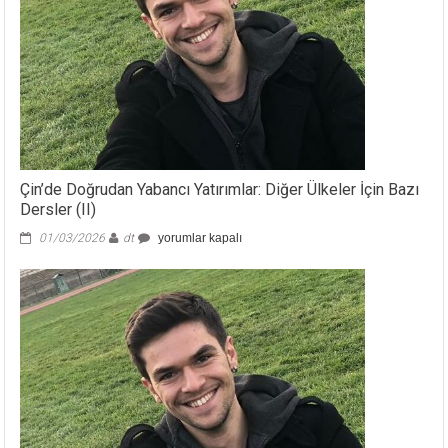
Çin’de Doğrudan Yabancı Yatırımlar: Diğer Ülkeler İçin Bazı
Dersler (II)
Çin’de
01/03/2026
dt
yorumlar kapalı
Doğrudan
Yabancı
Yatırımlar:
Diğer
Ülkeler
İçin
Bazı
Dersler
(II)
için