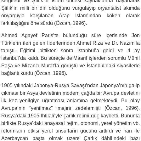
sergiledi ve Şiilik’in İslam öncesi kaynaklarına dayanarak
Şiilik’in milli bir din olduğunu vurgulayıp oryantalist akımda
önyargıyla karşılanan Arap İslam’ından köken olarak
farklılaştığını öne sürdü (Özcan, 1996).
Ahmed Agayef Paris’te bulunduğu süre içerisinde Jön
Türklerin ileri gelen liderlerinden Ahmet Rıza ve Dr. Nazım’la
tanıştı. Eğitimi bittikten sonra İstanbul’a geldi ve 4 ay
İstanbul’da kaldı. Bu süreçte de Maarif işlerden sorumlu Münif
Paşa ve Mizancı Murat’la görüştü ve İstanbul’daki siyasilerle
bağlantı kurdu (Özcan, 1996).
1905 yılındaki Japonya-Rusya Savaşı’ndan Japonya’nın galip
çıkması bir Asya devletinin modern çağda bir Avrupa devletini
ilk kez yenilgiye uğratması anlamına gelmekteydi. Bu olay
Avrupa’nın “yenilmez” imajını zedelemişti (Özcan, 1996).
Rusya’daki 1905 İhtilali’yle çarlık rejimi güç kaybetti. Bununla
birlikte Rusya’daki anayasal rejim, otonomi, yerel yönetim vb.
reformların etkisi yerel unsurların gücünü arttırdı ve İran ile
Azerbaycan başta olmak üzere Çarlık dâhilindeki bazı