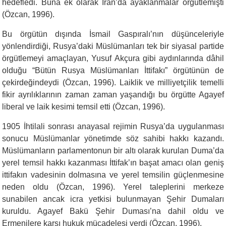
hedefledi. Buna ek olarak İran’da ayaklanmalar örgütlemişti
(Özcan, 1996).
Bu örgütün dışında İsmail Gaspıralı’nın düşünceleriyle
yönlendirdiği, Rusya’daki Müslümanları tek bir siyasal partide
örgütlemeyi amaçlayan, Yusuf Akçura gibi aydınlarında dâhil
olduğu “Bütün Rusya Müslümanları İttifakı” örgütünün de
çekirdeğindeydi (Özcan, 1996). Laiklik ve milliyetçilik temelli
fikir ayrılıklarının zaman zaman yaşandığı bu örgütte Agayef
liberal ve laik kesimi temsil etti (Özcan, 1996).
1905 İhtilali sonrası anayasal rejimin Rusya’da uygulanması
sonucu Müslümanlar yönetimde söz sahibi hakkı kazandı.
Müslümanların parlamentonun bir altı olarak kurulan Duma’da
yerel temsil hakkı kazanması İttifak’ın başat amacı olan geniş
ittifakın vadesinin dolmasına ve yerel temsilin güçlenmesine
neden oldu (Özcan, 1996). Yerel taleplerini merkeze
sunabilen ancak icra yetkisi bulunmayan Şehir Dumaları
kuruldu. Agayef Bakü Şehir Duması’na dahil oldu ve
Ermenilere karşı hukuk mücadelesi verdi (Özcan, 1996).