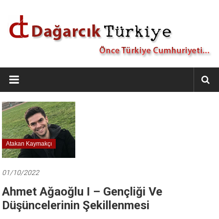
İçeriğe
geç
Dağarcık
Türkiye
Önce
Türkiye
Cumhuriyeti…
Atakan Kaymakçı
01/10/2022
Ahmet Ağaoğlu I – Gençliği Ve
Düşüncelerinin Şekillenmesi