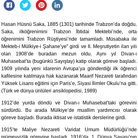
Hasan Hüsnü Saka, 1885 (1301) tarihinde Trabzon’da doğdu.
Saka, ilköğrenimini Trabzon İbtidai Mektebi’nde, orta
öğrenimini Trabzon Rüştiyesi’nde tamamladı. Müsabaka ile
Mekteb-i Mülkiye-i Şahane’ye” girdi ve II. Meşrutiyetin ilan yılı
olan 1908’de buradan mezun oldu. Aynı yıl Divan-ı
Muhasebat’ta (bugünkü Sayıştay) katip olarak göreve başladı.
1909 yılında yeni idarenin Avrupa’ya gönderdiği ilk öğrenci
kafilesine katılmaya hak kazanarak Maarif Nezareti tarafından
Yüksek Lisans eğitimi için Paris’e, Siyasi İlimler Okulu’na gitti.
(Türk ve dünya ünlüleri ansiklopedisi, 1989)
1912’de yurda döndü ve Divan-ı Muhasebat’taki görevini
sürdürdü. Bu arada Mülkiye’de muallim yardımcısı olarak
göreve başladı. Burada iktisat ve istatistik derslerine girdi.
1915’te Maliye Nezareti Varidat Umum Müdürlüğü’nde
mümeyyizlik görevine başladı. 1916’da, 1. Dünya Savaşı’nın