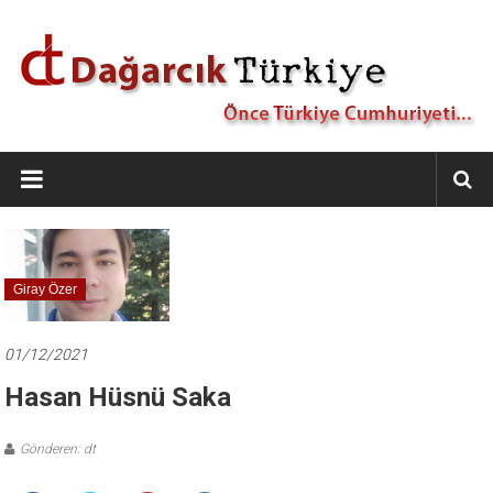
İçeriğe
geç
Dağarcık
Türkiye
Önce
Türkiye
Cumhuriyeti…
Giray Özer
01/12/2021
Hasan Hüsnü Saka
Gönderen: dt