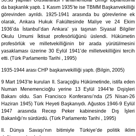
da başkanlık yaptı. 1 Kasım 1935’te ise TBMM Başkanvekilliği
görevinden ayrıldı. 1925-1941 arasında bu görevlerine ek
olarak, Ankara Hukuk Fakültesinde Maliye ve 24 Ekim
1936’da İstanbul’dan Ankara’ ya taşınan Siyasal Bilgiler
Okulu Umumi İktisat profesörlüğünü üslendi. Hükümetin
profesörlük ve milletvekilliğinin bir arada yürütülmesini
yasaklaması üzerine 30 Eylül 1941’de milletvekilliğini tercih
etti. (Türk Parlamento Tarihi , 1995)
1935-1944 arası CHP başkanvekilliği yaptı. (Bilgin, 2005)
9 Mart 1943’te kurulan II. Saraçoğlu Hükümetinde, istifa eden
Numan Menemencioğlu yerine 13 Eylül 1944’te Dışişleri
Bakanı oldu. San Francisco Konferansı’nda (25 Nisan-26
Haziran 1945) Türk Heyeti Başkanıydı. Ağustos 1946-9 Eylül
1947 arasında Recep Peker kabinesinde Dış İşleri
Bakanlığı’nı sürdürdü. (Türk Parlamento Tarihi , 1995)
II. Dünya Savaşı’nın bitimiyle Türkiye’de politik iklim