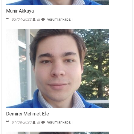
Münir Akkaya
Münir
03/04/2022
dt
yorumlar kapalı
Akkaya
için
Demirci Mehmet Efe
Demirci
01/09/2020
dt
yorumlar kapalı
Mehmet
Efe