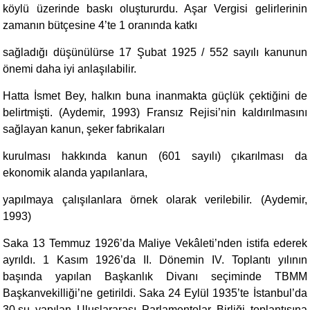
köylü üzerinde baskı oluştururdu. Aşar Vergisi gelirlerinin
zamanın bütçesine 4’te 1 oranında katkı
sağladığı düşünülürse 17 Şubat 1925 / 552 sayılı kanunun
önemi daha iyi anlaşılabilir.
Hatta İsmet Bey, halkın buna inanmakta güçlük çektiğini de
belirtmişti. (Aydemir, 1993) Fransız Rejisi’nin kaldırılmasını
sağlayan kanun, şeker fabrikaları
kurulması hakkında kanun (601 sayılı) çıkarılması da
ekonomik alanda yapılanlara,
yapılmaya çalışılanlara örnek olarak verilebilir. (Aydemir,
1993)
Saka 13 Temmuz 1926’da Maliye Vekâleti’nden istifa ederek
ayrıldı. 1 Kasım 1926’da II. Dönemin IV. Toplantı yılının
başında yapılan Başkanlık Divanı seçiminde TBMM
Başkanvekilliği’ne getirildi. Saka 24 Eylül 1935’te İstanbul’da
30.su yapılan Uluslararası Parlamentolar Birliği toplantısına