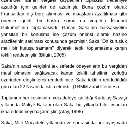
üzerinden alınan vergiler kaybedilen topraklar nedeniyle
azaldığı için gelirler de azalmıştı. Buna çözüm olarak
Fransa’dan dış borç alınması ve maaşların azaltılması gibi
öneriler geldi, bir başka sorun da vergileri İstanbul
Hükümeti’nin toplamasıydı. Hasan Saka’nın hassasiyetini
yansıtan bir konuşma ise çözüm önerisi olarak hazine
arazilerinin satılması konusunda geçmiştir, Saka ”On kuruşluk
malı bir kuruşa satmam’’ diyerek, tepki toplamasına karşın
teklifi reddetmiştir. (Bilgin, 2005)
Saka’nın arazi vergisini tek seferde ödeyenlerin bu vergiden
muaf olmasını sağlayacak kanun teklifi tahsilinin zorluğu
üzerinden eleştirilerek reddedilince, Saka teklifin reddedildiği
gün olan 22 Nisan’da istifa etmiştir. (TBMM Zabıt Ceridesi)
Toplumun her kesiminin mücadeleye katıldığı Kurtuluş Savaşı
yıllarında Maliye Bakanı olan Saka bu yıllarda bile insanları
ikna edebilmeyi başarmıştır. (Atay, 1998)
Saka, Milli Mücadele yıllarında ve sonrasında her ayrışmada