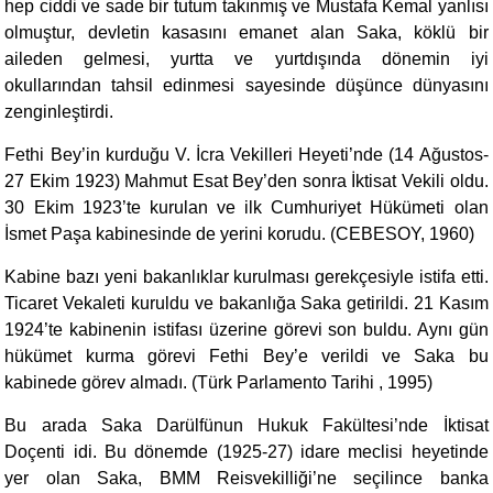
hep ciddi ve sade bir tutum takınmış ve Mustafa Kemal yanlısı
olmuştur, devletin kasasını emanet alan Saka, köklü bir
aileden gelmesi, yurtta ve yurtdışında dönemin iyi
okullarından tahsil edinmesi sayesinde düşünce dünyasını
zenginleştirdi.
Fethi Bey’in kurduğu V. İcra Vekilleri Heyeti’nde (14 Ağustos-
27 Ekim 1923) Mahmut Esat Bey’den sonra İktisat Vekili oldu.
30 Ekim 1923’te kurulan ve ilk Cumhuriyet Hükümeti olan
İsmet Paşa kabinesinde de yerini korudu. (CEBESOY, 1960)
Kabine bazı yeni bakanlıklar kurulması gerekçesiyle istifa etti.
Ticaret Vekaleti kuruldu ve bakanlığa Saka getirildi. 21 Kasım
1924’te kabinenin istifası üzerine görevi son buldu. Aynı gün
hükümet kurma görevi Fethi Bey’e verildi ve Saka bu
kabinede görev almadı. (Türk Parlamento Tarihi , 1995)
Bu arada Saka Darülfünun Hukuk Fakültesi’nde İktisat
Doçenti idi. Bu dönemde (1925-27) idare meclisi heyetinde
yer olan Saka, BMM Reisvekilliği’ne seçilince banka