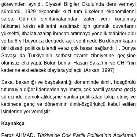
görevinden ayrıldı. Siyasal Bilgiler Okulu’nda ders vermeyi
sürdürdü. 1929 ekonomik krizi tüm ülkelerin ekonomilerini
sarstı. Gümrük sınırlamalarından zaten yeni kurtulmuş
hükümet krizin etkilerini azaltmak için gümrük duvarlarını
yükseltti, ithalatı azaltıp ihracatı artırmaya yönelik tedbirler aldı
ve bu 8 yıl boyunca dengede açık verilmedi. Bu dönem kapalı
bir iktisadi politika izlendi ve az çok başarı sağlandı. II. Dünya
Savaşı da Türkiye’nin serbest ticaret zihniyetine geçişine
olumsuz etki yaptı. Bütün bunlar Hasan Saka’nın ve CHP’nin
kaderine etki edecek olaylara yol açtı. (Arıkan, 1997)
Saka, bakanlığı ve başbakanlığı döneminde ılımlı, hoşgörülü
tutumuyla diğer liderlerden ayrılmıştır, çok partili yaşama geçiş
sürecinde demokratikleşme yanlısı politikaları takip etmiş ve
kabinede genç ve döneminin ılımlı-özgürlükçü kabul edilen
isimlerine yer vermiştir.
Kaynakça
Feroz AHMAD,
Türkiye’de Çok Partili Politika’nın Açıklamalı