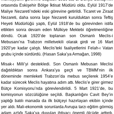
ortasında Eskişehir Bölge İktisat Müdürü oldu. Eylül 1917’de
Maliye Nezareti’ndeki eski görevine getirildi. Ticaret ve Ziraat
Nezareti, daha sonra İaşe Nezareti kurulduktan sonra Teftiş
Heyeti Müdürlüğü yaptı, Eylül 1918’de bu görevinden istifa
ettikten sonra devam eden Mülkiye Mektebi öğretmenliğine
döndü. Ocak 1920’de toplanan son Osmanlı Meclis-i
Mebusanı’na Trabzon milletvekili olarak girdi ve 16 Mart
1920’ye kadar çalıştı. Meclis’teki faaliyetlerini Felah-ı Vatan
grubu içinde sürdürdü. (Hasan Saka’ya Armağan, 1998)
Misak-ı Milli’yi destekledi. Son Osmanlı Mebusan Meclisi
dağıtıldıktan sonra Ankara’ya geçti ve TBMM’nin ilk
döneminde memleketi Trabzon’da mebus seçilerek 1954’e
kadar sürecek Meclis hayatına adım attı. Meclis’e girer girmez
Bütçe Komisyonu’nda görevlendirildi. 5 Mart 1921’de, bu
komisyonun sözcülüğüne seçildi. Başkanlığını Cavit Bey’in
yaptığı batılı manada da ilk bütçeyi hazırlayan ekibin içinde
yer aldı. Mali-ekonomik sorunlarda Avrupa tarzı eğitim görmüş
adam azlığı Saka’ya duyulan ihtiyacı önemli ölçüde arttırdı.