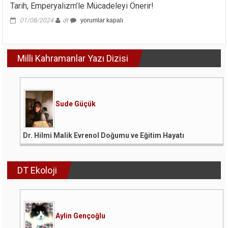
Tarih, Emperyalizm’le Mücadeleyi Önerir!
Tarih,
01/08/2024
dt
yorumlar kapalı
Emperyalizm’le
Mücadeleyi
Önerir!
Milli Kahramanlar Yazı Dizisi
için
Sude Güçük
Dr. Hilmi Malik Evrenol Doğumu ve Eğitim Hayatı
DT Ekoloji
Aylin Gençoğlu