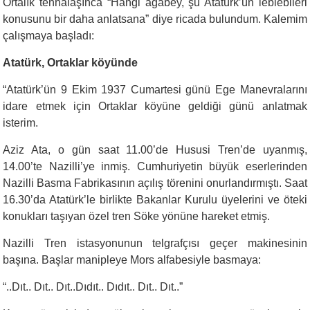
Ortalık tenhalaşınca “Hangi ağabey, şu Atatürk’ün leblebileri
konusunu bir daha anlatsana” diye ricada bulundum. Kalemim
çalışmaya başladı:
Atatürk, Ortaklar köyünde
“
Atatürk’ün 9 Ekim 1937 Cumartesi günü Ege Manevralarını
idare etmek için Ortaklar köyüne geldiği günü anlatmak
isterim.
Aziz Ata, o gün saat 11.00’de Hususi Tren’de uyanmış,
14.00’te Nazilli’ye inmiş. Cumhuriyetin büyük eserlerinden
Nazilli Basma Fabrikasının açılış törenini onurlandırmıştı. Saat
16.30’da Atatürk’le birlikte Bakanlar Kurulu üyelerini ve öteki
konukları taşıyan özel tren Söke yönüne hareket etmiş.
Nazilli Tren istasyonunun telgrafçısı geçer makinesinin
başına. Başlar manipleye Mors alfabesiyle basmaya:
“
..Dıt.. Dıt.. Dıt..Dıdıt.. Dıdıt.. Dıt.. Dıt..”