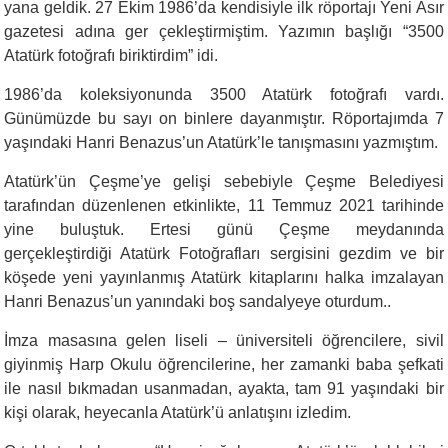
yana geldik. 27 Ekim 1986’da kendisiyle ilk röportajı Yeni Asır
gazetesi adına ger çekleştirmiştim. Yazımın başlığı “3500
Atatürk fotoğrafı biriktirdim” idi.
1986’da koleksiyonunda 3500 Atatürk fotoğrafı vardı.
Günümüzde bu sayı on binlere dayanmıştır. Röportajımda 7
yaşındaki Hanri Benazus’un Atatürk’le tanışmasını yazmıştım.
Atatürk’ün Çeşme’ye gelişi sebebiyle Çeşme Belediyesi
tarafından düzenlenen etkinlikte, 11 Temmuz 2021 tarihinde
yine buluştuk. Ertesi günü Çeşme meydanında
gerçekleştirdiği Atatürk Fotoğrafları sergisini gezdim ve bir
köşede yeni yayınlanmış Atatürk kitaplarını halka imzalayan
Hanri Benazus’un yanındaki boş sandalyeye oturdum..
İmza masasına gelen liseli – üniversiteli öğrencilere, sivil
giyinmiş Harp Okulu öğrencilerine, her zamanki baba şefkati
ile nasıl bıkmadan usanmadan, ayakta, tam 91 yaşındaki bir
kişi olarak, heyecanla Atatürk’ü anlatışını izledim.