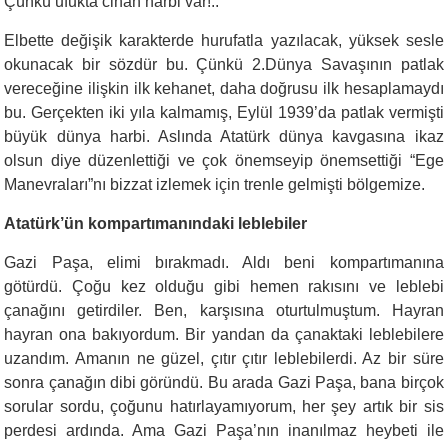
Çünkü ufukta cihan harbi var!..”
Elbette değişik karakterde hurufatla yazılacak, yüksek sesle
okunacak bir sözdür bu. Çünkü 2.Dünya Savaşının patlak
vereceğine ilişkin ilk kehanet, daha doğrusu ilk hesaplamaydı
bu. Gerçekten iki yıla kalmamış, Eylül 1939’da patlak vermişti
büyük dünya harbi. Aslında Atatürk dünya kavgasına ikaz
olsun diye düzenlettiği ve çok önemseyip önemsettiği “Ege
Manevraları”nı bizzat izlemek için trenle gelmişti bölgemize.
Atatürk’ün kompartımanındaki leblebiler
Gazi Paşa, elimi bırakmadı. Aldı beni kompartımanına
götürdü. Çoğu kez olduğu gibi hemen rakısını ve leblebi
çanağını getirdiler. Ben, karşısına oturtulmuştum. Hayran
hayran ona bakıyordum. Bir yandan da çanaktaki leblebilere
uzandım. Amanın ne güzel, çıtır çıtır leblebilerdi. Az bir süre
sonra çanağın dibi göründü. Bu arada Gazi Paşa, bana birçok
sorular sordu, çoğunu hatırlayamıyorum, her şey artık bir sis
perdesi ardında. Ama Gazi Paşa’nın inanılmaz heybeti ile