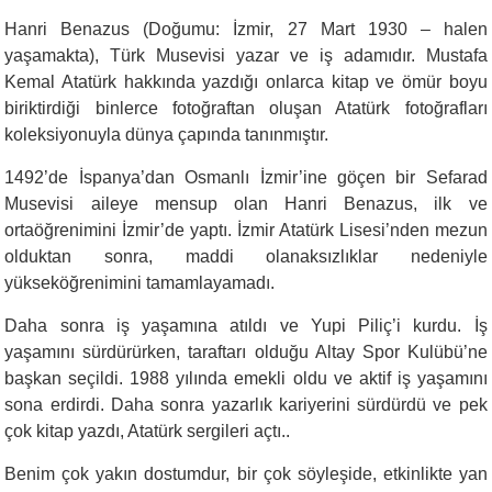
Hanri Benazus (Doğumu: İzmir, 27 Mart 1930 – halen
yaşamakta), Türk Musevisi yazar ve iş adamıdır. Mustafa
Kemal Atatürk hakkında yazdığı onlarca kitap ve ömür boyu
biriktirdiği binlerce fotoğraftan oluşan Atatürk fotoğrafları
koleksiyonuyla dünya çapında tanınmıştır.
1492’de İspanya’dan Osmanlı İzmir’ine göçen bir Sefarad
Musevisi aileye mensup olan Hanri Benazus, ilk ve
ortaöğrenimini İzmir’de yaptı. İzmir Atatürk Lisesi’nden mezun
olduktan sonra, maddi olanaksızlıklar nedeniyle
yükseköğrenimini tamamlayamadı.
Daha sonra iş yaşamına atıldı ve Yupi Piliç’i kurdu. İş
yaşamını sürdürürken, taraftarı olduğu Altay Spor Kulübü’ne
başkan seçildi. 1988 yılında emekli oldu ve aktif iş yaşamını
sona erdirdi. Daha sonra yazarlık kariyerini sürdürdü ve pek
çok kitap yazdı, Atatürk sergileri açtı..
Benim çok yakın dostumdur, bir çok söyleşide, etkinlikte yan