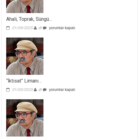
Ahali, Toprak, Süngü…
Ahali,
01/09/2025
dt
yorumlar kapalı
Toprak,
Süngü…
için
“İktisat” Limanı…
“İktisat”
01/03/2023
dt
yorumlar kapalı
Limanı…
için