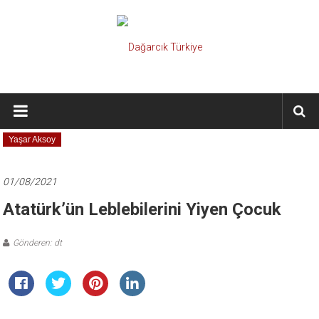
İçeriğe
geç
Dağarcık
Türkiye
Yaşar Aksoy
Önce
Türkiye
Cumhuriyeti…
01/08/2021
Atatürk’ün Leblebilerini Yiyen Çocuk
Gönderen: dt