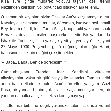
Kısa süre içinde mübarek yolcuyu taşıyan özel trenin
Nazilli’den kalktığını yol boyundaki istasyonlara tellenir..
O zaman bir köy olan bizim Ortaklar Ata’yı karşılamaya durur.
Karşılayıcılar arasında, muhtar, öğretmen, istasyon şefi İsmail
Bey, imam efendi, İncir Tarım Satış Kooperatifi yazmanı İshak
Benazus devleti temsilen başı çekmektedir. Bir yandan da
İshak ile Fortone çiftinin yaklaşık yedi yıl, yedi ay önce , yani
27 Mayıs 1930 Perşembe günü doğmuş olan oğlu Hanri,
babasının ceketinin eteğini çekiştirmektedir:
“
– Baba.. Baba.. Ben de göreceğim..”
Cumhurbaşkanı Trenden iner. Kendisini yürekten
alkışlayanları vakur bir gülümseyiş ile selamlar. Tam bu tarihi
anda babın elinden kurtulup Atatürk’ün eline yapıştım. Gazi
Paşa, bir yandan benim çok kıvırcık saçlarımı okşar iken, bir
yandan da halka altı çizilecek şu konuşmayı yaptı:
“
– Ellerinizi birbirine değil, yüzünüze tutun, başınıza vurun!