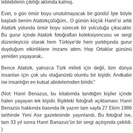
leblebilerin çıtırlığı aklımda kalmış.
Evet, o gün ömür boyu unutulmayacak bir gündü! İşte böyle
başladı benim Atatürkçülüğüm.. O günün küçük Hanri’si artık
Atatürk yolunda ömür boyu sürecek bir yolculuğa çıkacaktır.
Bu gurur içinde Atatürk fotoğrafları koleksiyoncusu ve sergi
düzenleyicisi olarak hem Türkiye’de hem yurtdışında gurur
duyduğum etkinliklere imzamı attım. Hep Ortaklar gününü
yeniden yaşayarak..
Bence Atatürk, yalnızca Türk milleti için değil, tüm dünya
insanları için çok ulu olağanüstü olumlu bir kişidir. Anıtkabir
ise insanlığın en kutsal abidelerinden biridir.”
(Not: Hanri Benazus, bu kitabımda tanıttığım kişiler içinde
halen yaşayan tek kişidir. İlişikteki fotoğrafı açıklaması: Hanri
Benazüs hakkında basında ilk yazım tam sayfa 27 Ekim 1986
tarihinde Yeni Asır gazetesinde yayınlandı. Bu fotoğraf ise,
tam 33 yıl sonra Hanri Banazus’ün bir sergi açılışında çekildi.
)