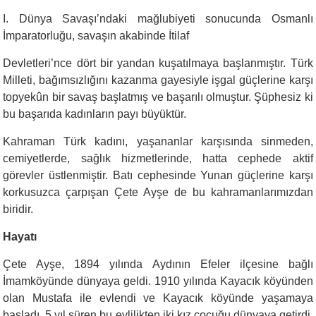
I. Dünya Savaşı’ndaki mağlubiyeti sonucunda Osmanlı
İmparatorluğu, savaşın akabinde İtilaf
Devletleri’nce dört bir yandan kuşatılmaya başlanmıştır. Türk
Milleti, bağımsızlığını kazanma gayesiyle işgal güçlerine karşı
topyekûn bir savaş başlatmış ve başarılı olmuştur. Şüphesiz ki
bu başarıda kadınların payı büyüktür.
Kahraman Türk kadını, yaşananlar karşısında sinmeden,
cemiyetlerde, sağlık hizmetlerinde, hatta cephede aktif
görevler üstlenmiştir. Batı cephesinde Yunan güçlerine karşı
korkusuzca çarpışan Çete Ayşe de bu kahramanlarımızdan
biridir.
Hayatı
Çete Ayşe, 1894 yılında Aydının Efeler ilçesine bağlı
İmamköyünde dünyaya geldi. 1910 yılında Kayacık köyünden
olan Mustafa ile evlendi ve Kayacık köyünde yaşamaya
başladı. 5 yıl süren bu evlilikten iki kız çocuğu dünyaya getirdi.