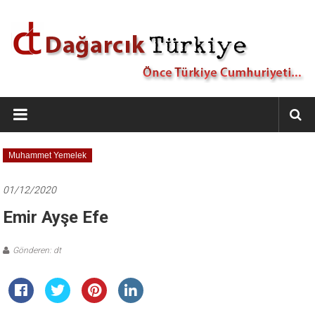
İçeriğe
geç
Dağarcık
Türkiye
Önce
Muhammet Yemelek
Türkiye
Cumhuriyeti…
01/12/2020
Emir Ayşe Efe
Gönderen: dt