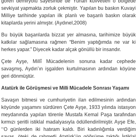
gören demiryolu sayesinde de Yunan kuvvetleri o bölgede
sevkiyat yapmakta zorluk çekmiştir. Yapılan bu baskın Kuvayi
Milliye tarihinde yapılan ilk planlı ve başarılı baskın olarak
kitaplarda yerini almıştır. (Aydınel,2008)
Bu büyük başarılarda bizzat yer almasına, tarihimize büyük
katkılar sağlamasına rağmen “Benim yaptığımda ne var ki
herkes yapar.” Diyecek kadar alçak gönüllü bir insandır.
Çete Ayşe, Millî Mücadelenin sonuna kadar cephede
savaşmış, Aydın’ın işgalden kurtulmasının ardından köyüne
geri dönmüştür.
Atatürk ile Görüşmesi ve Milli Mücadele Sonrası Yaşamı
Savaşın bitmesi ve cumhuriyetin ilan edilmesinin ardından
köyünde yaşamını sürdüren Çete Ayşe, 1933 yılında istasyon
meydanında yapılan törenle Mustafa Kemal Paşa tarafından
kırmızı şeritli istiklal madalyasıyla ödüllendirilmiştir. Ayşe Efe,
‘‘O günlerden iki hatıram kaldı. Biri kadınlığımla verdiğim
savaş, öteki de rahmetli Atatürk’ün göğsüme taktığı İstiklal