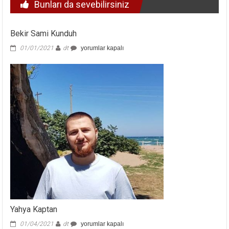
Bunları da sevebilirsiniz
Bekir Sami Kunduh
Bekir
01/01/2021
dt
yorumlar kapalı
Sami
Kunduh
için
Yahya Kaptan
Yahya
01/04/2021
dt
yorumlar kapalı