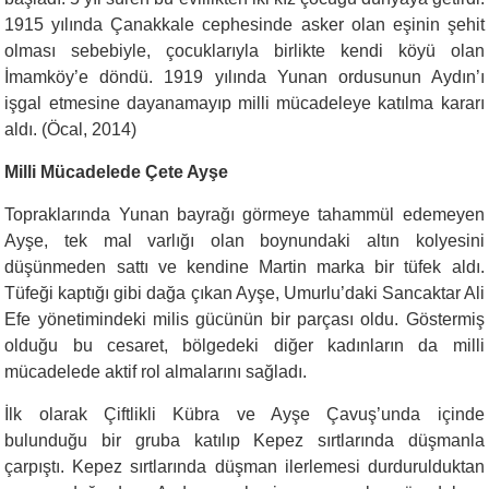
1915 yılında Çanakkale cephesinde asker olan eşinin şehit
olması sebebiyle, çocuklarıyla birlikte kendi köyü olan
İmamköy’e döndü. 1919 yılında Yunan ordusunun Aydın’ı
işgal etmesine dayanamayıp milli mücadeleye katılma kararı
aldı. (Öcal, 2014)
Milli Mücadelede Çete Ayşe
Topraklarında Yunan bayrağı görmeye tahammül edemeyen
Ayşe, tek mal varlığı olan boynundaki altın kolyesini
düşünmeden sattı ve kendine Martin marka bir tüfek aldı.
Tüfeği kaptığı gibi dağa çıkan Ayşe, Umurlu’daki Sancaktar Ali
Efe yönetimindeki milis gücünün bir parçası oldu. Göstermiş
olduğu bu cesaret, bölgedeki diğer kadınların da milli
mücadelede aktif rol almalarını sağladı.
İlk olarak Çiftlikli Kübra ve Ayşe Çavuş’unda içinde
bulunduğu bir gruba katılıp Kepez sırtlarında düşmanla
çarpıştı. Kepez sırtlarında düşman ilerlemesi durdurulduktan