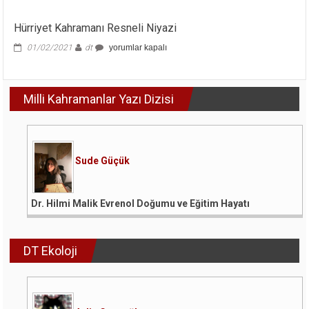
Kaptan
için
Hürriyet Kahramanı Resneli Niyazi
Hürriyet
01/02/2021
dt
yorumlar kapalı
Kahramanı
Resneli
Niyazi
Milli Kahramanlar Yazı Dizisi
için
Sude Güçük
Dr. Hilmi Malik Evrenol Doğumu ve Eğitim Hayatı
DT Ekoloji