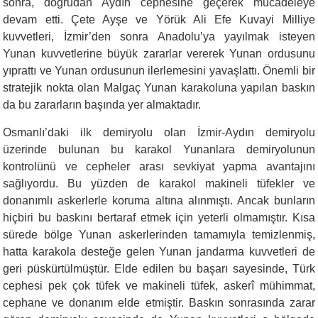
sonra, doğrudan Aydın cephesine geçerek mücadeleye
devam etti. Çete Ayşe ve Yörük Ali Efe Kuvayi Milliye
kuvvetleri, İzmir’den sonra Anadolu’ya yayılmak isteyen
Yunan kuvvetlerine büyük zararlar vererek Yunan ordusunu
yıprattı ve Yunan ordusunun ilerlemesini yavaşlattı. Önemli bir
stratejik nokta olan Malgaç Yunan karakoluna yapılan baskın
da bu zararların başında yer almaktadır.
Osmanlı’daki ilk demiryolu olan İzmir-Aydın demiryolu
üzerinde bulunan bu karakol Yunanlara demiryolunun
kontrolünü ve cepheler arası sevkiyat yapma avantajını
sağlıyordu. Bu yüzden de karakol makineli tüfekler ve
donanımlı askerlerle koruma altına alınmıştı. Ancak bunların
hiçbiri bu baskını bertaraf etmek için yeterli olmamıştır. Kısa
sürede bölge Yunan askerlerinden tamamıyla temizlenmiş,
hatta karakola desteğe gelen Yunan jandarma kuvvetleri de
geri püskürtülmüştür. Elde edilen bu başarı sayesinde, Türk
cephesi pek çok tüfek ve makineli tüfek, askerî mühimmat,
cephane ve donanım elde etmiştir. Baskın sonrasında zarar