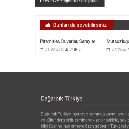
Zeytin ve Yağındaki Yanlışlıklar…
dolaşımı
Bunları da sevebilirsiniz
Piramitler, Duvarlar, Saraylar
Mutsuzluğ
01/02/2019
dt
0
01/06/20
Dağarcık Türkiye
Dağarcık Türkiye internet ortamında yayımlanan a
ve kültür dergisidir. İsmine yakışır bir şekilde, söyl
bilgi üzerine inşa etmeye özen gösterir. Türkçesi ya