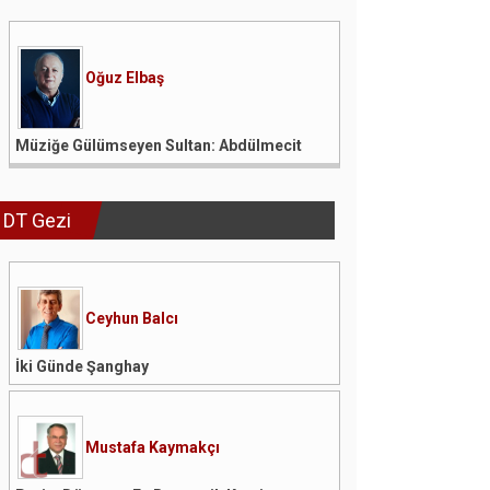
Oğuz Elbaş
Müziğe Gülümseyen Sultan: Abdülmecit
DT Gezi
Ceyhun Balcı
İki Günde Şanghay
Mustafa Kaymakçı