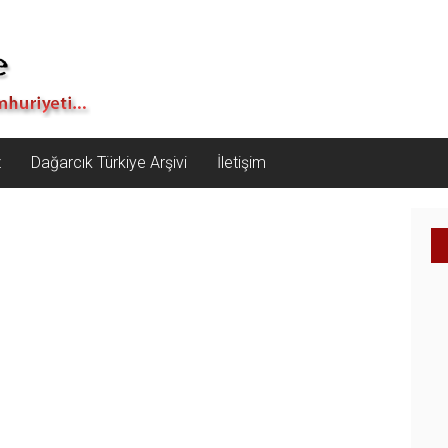
z
Dağarcık Türkiye Arşivi
İletişim