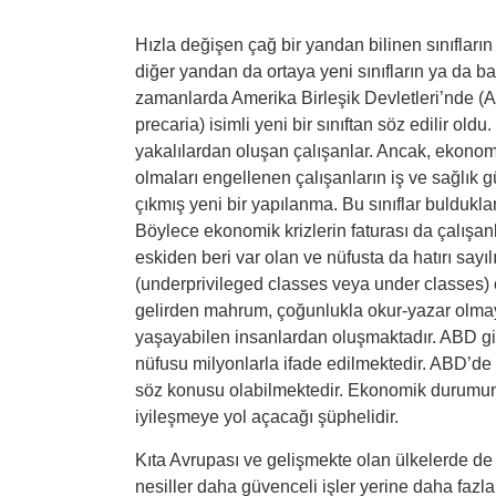
Hızla değişen çağ bir yandan bilinen sınıfların
diğer yandan da ortaya yeni sınıfların ya da ba
zamanlarda Amerika Birleşik Devletleri’nde (A
precaria) isimli yeni bir sınıftan söz edilir old
yakalılardan oluşan çalışanlar. Ancak, ekonomi
olmaları engellenen çalışanların iş ve sağlık 
çıkmış yeni bir yapılanma. Bu sınıflar buldukl
Böylece ekonomik krizlerin faturası da çalışan
eskiden beri var olan ve nüfusta da hatırı sayılır 
(underprivileged classes veya under classes) ol
gelirden mahrum, çoğunlukla okur-yazar olmay
yaşayabilen insanlardan oluşmaktadır. ABD gib
nüfusu milyonlarla ifade edilmektedir. ABD’de i
söz konusu olabilmektedir. Ekonomik durumun
iyileşmeye yol açacağı şüphelidir.
Kıta Avrupası ve gelişmekte olan ülkelerde de 
nesiller daha güvenceli işler yerine daha fazla 