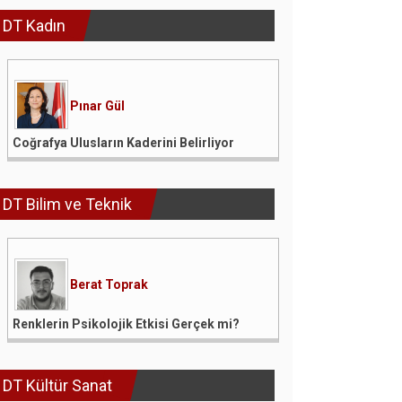
DT Kadın
Pınar Gül
Coğrafya Ulusların Kaderini Belirliyor
DT Bilim ve Teknik
Berat Toprak
Renklerin Psikolojik Etkisi Gerçek mi?
DT Kültür Sanat