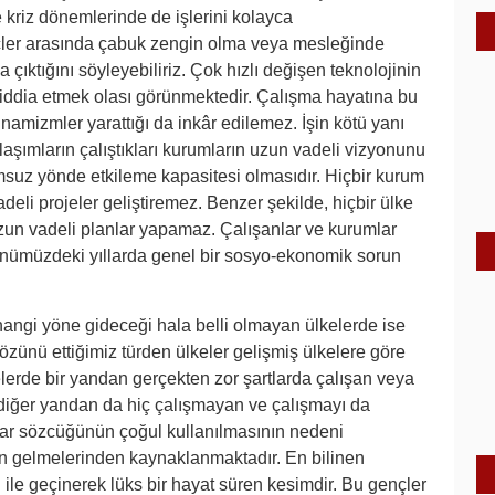
kriz dönemlerinde de işlerini kolayca
ençler arasında çabuk zengin olma veya mesleğinde
 çıktığını söyleyebiliriz. Çok hızlı değişen teknolojinin
 iddia etmek olası görünmektedir. Çalışma hayatına bu
namizmler yarattığı da inkâr edilemez. İşin kötü yanı
klaşımların çalıştıkları kurumların uzun vadeli vizyonunu
msuz yönde etkileme kapasitesi olmasıdır. Hiçbir kurum
adeli projeler geliştiremez. Benzer şekilde, hiçbir ülke
uzun vadeli planlar yapamaz. Çalışanlar ve kurumlar
önümüzdeki yıllarda genel bir sosyo-ekonomik sorun
 hangi yöne gideceği hala belli olmayan ülkelerde ise
özünü ettiğimiz türden ülkeler gelişmiş ülkelere göre
elerde bir yandan gerçekten zor şartlarda çalışan veya
 diğer yandan da hiç çalışmayan ve çalışmayı da
lar sözcüğünün çoğul kullanılmasının nedeni
rdan gelmelerinden kaynaklanmaktadır. En bilinen
 ile geçinerek lüks bir hayat süren kesimdir. Bu gençler