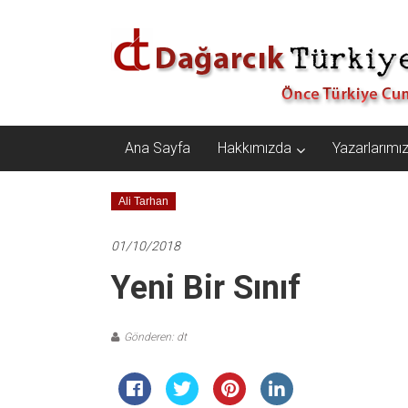
İçeriğe
Dağarcık
geç
Türkiye
Önce
Türkiye
Cumhuriyeti…
Ana Sayfa
Hakkımızda
Yazarlarımı
Ali Tarhan
01/10/2018
Yeni Bir Sınıf
Gönderen: dt