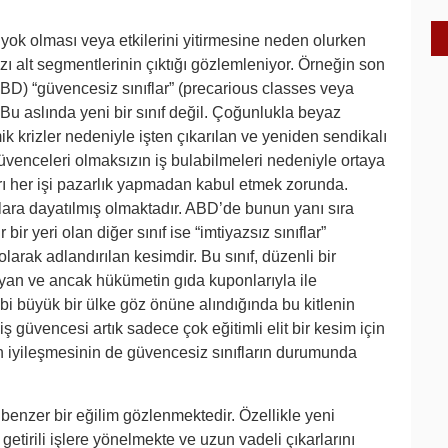
 yok olması veya etkilerini yitirmesine neden olurken
zı alt segmentlerinin çıktığı gözlemleniyor. Örneğin son
BD) “güvencesiz sınıflar” (precarious classes veya
u. Bu aslında yeni bir sınıf değil. Çoğunlukla beyaz
k krizler nedeniyle işten çıkarılan ve yeniden sendikalı
güvenceleri olmaksızın iş bulabilmeleri nedeniyle ortaya
arı her işi pazarlık yapmadan kabul etmek zorunda.
lara dayatılmış olmaktadır. ABD’de bunun yanı sıra
bir yeri olan diğer sınıf ise “imtiyazsız sınıflar”
arak adlandırılan kesimdir. Bu sınıf, düzenli bir
an ve ancak hükümetin gıda kuponlarıyla ile
i büyük bir ülke göz önüne alındığında bu kitlenin
ş güvencesi artık sadece çok eğitimli elit bir kesim için
 iyileşmesinin de güvencesiz sınıfların durumunda
benzer bir eğilim gözlenmektedir. Özellikle yeni
getirili işlere yönelmekte ve uzun vadeli çıkarlarını