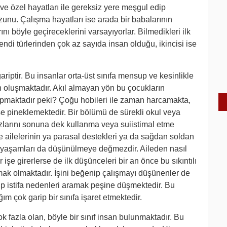
rı ve özel hayatları ile gereksiz yere meşgul edip
unu. Çalışma hayatları ise arada bir babalarının
ı böyle geçireceklerini varsayıyorlar. Bilmedikleri ilk
ndi türlerinden çok az sayıda insan olduğu, ikincisi ise
.
riptir. Bu insanlar orta-üst sınıfa mensup ve kesinlikle
an oluşmaktadır. Akıl almayan yön bu çocukların
pmaktadır peki? Çoğu hobileri ile zaman harcamakta,
se pineklemektedir. Bir bölümü de sürekli okul veya
zlarını sonuna dek kullanma veya suiistimal etme
 ailelerinin ya parasal destekleri ya da sağdan soldan
deki yaşamları da düşünülmeye değmezdir. Aileden nasıl
işe girerlerse de ilk düşünceleri bir an önce bu sıkıntılı
mak olmaktadır. İşini beğenip çalışmayı düşünenler de
üp istifa nedenleri aramak peşine düşmektedir. Bu
ım çok garip bir sınıfa işaret etmektedir.
ok fazla olan, böyle bir sınıf insan bulunmaktadır. Bu