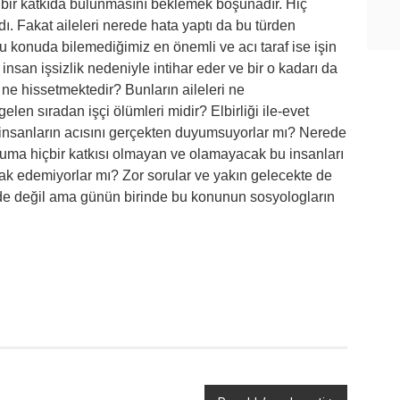
if bir katkıda bulunmasını beklemek boşunadır. Hiç
dı. Fakat aileleri nerede hata yaptı da bu türden
Bu konuda bilemediğimiz en önemli ve acı taraf ise işin
insan işsizlik nedeniyle intihar eder ve bir o kadarı da
ne hissetmektedir? Bunların aileleri ne
len sıradan işçi ölümleri midir? Elbirliği ile-evet
insanların acısını gerçekten duyumsuyorlar mı? Nerede
pluma hiçbir katkısı olmayan ve olamayacak bu insanları
ak edemiyorlar mı? Zor sorular ve yakın gelecekte de
de değil ama günün birinde bu konunun sosyologların