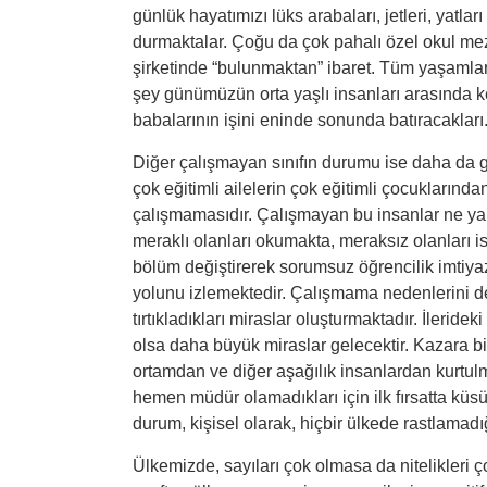
günlük hayatımızı lüks arabaları, jetleri, yatla
durmaktalar. Çoğu da çok pahalı özel okul mez
şirketinde “bulunmaktan” ibaret. Tüm yaşamların
şey günümüzün orta yaşlı insanları arasında ke
babalarının işini eninde sonunda batıracakları
Diğer çalışmayan sınıfın durumu ise daha da ga
çok eğitimli ailelerin çok eğitimli çocuklarınd
çalışmamasıdır. Çalışmayan bu insanlar ne ya
meraklı olanları okumakta, meraksız olanları i
bölüm değiştirerek sorumsuz öğrencilik imtiya
yolunu izlemektedir. Çalışmama nedenlerini de
tırtıkladıkları miraslar oluşturmaktadır. İleri
olsa daha büyük miraslar gelecektir. Kazara bir 
ortamdan ve diğer aşağılık insanlardan kurtul
hemen müdür olamadıkları için ilk fırsatta küs
durum, kişisel olarak, hiçbir ülkede rastlamadığ
Ülkemizde, sayıları çok olmasa da nitelikleri ç