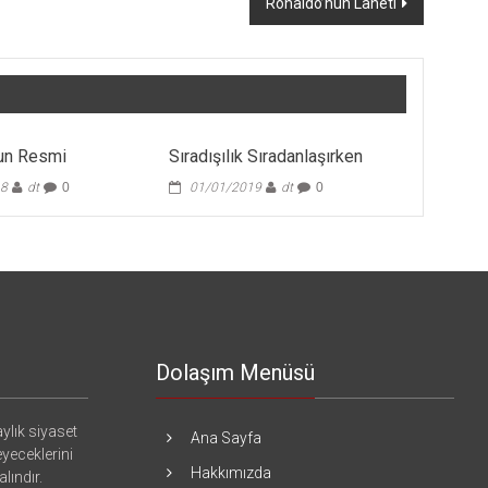
Ronaldo’nun Laneti
un Resmi
Sıradışılık Sıradanlaşırken
18
dt
0
01/01/2019
dt
0
Dolaşım Menüsü
ylık siyaset
Ana Sayfa
eyeceklerini
Hakkımızda
lındır.