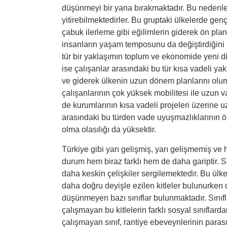
düşünmeyi bir yana bırakmaktadır. Bu nedenle 
yitirebilmektedirler. Bu gruptaki ülkelerde g
çabuk ilerleme gibi eğilimlerin giderek ön plana
insanların yaşam temposunu da değiştirdiğini
tür bir yaklaşımın toplum ve ekonomide yeni di
ise çalışanlar arasındaki bu tür kısa vadeli ya
ve giderek ülkenin uzun dönem planlarını olu
çalışanlarının çok yüksek mobilitesi ile uzun v
de kurumlarının kısa vadeli projeleri üzerine 
arasındaki bu türden vade uyuşmazlıklarının 
olma olasılığı da yüksektir.
Türkiye gibi yarı gelişmiş, yarı gelişmemiş ve
durum hem biraz farklı hem de daha gariptir. S
daha keskin çelişkiler sergilemektedir. Bu ülk
daha doğru deyişle ezilen kitleler bulunurken
düşünmeyen bazı sınıflar bulunmaktadır. Sınıf
çalışmayan bu kitlelerin farklı sosyal sınıfla
çalışmayan sınıf, rantiye ebeveynlerinin parası