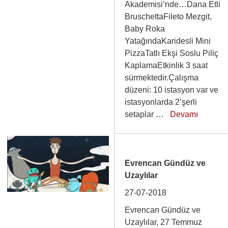
Akademisi’nde…Dana Etli
BruschettaFileto Mezgit,
Baby Roka
YatağındaKaridesli Mini
PizzaTatlı Ekşi Soslu Piliç
KaplamaEtkinlik 3 saat
sürmektedir.Çalışma
düzeni: 10 istasyon var ve
istasyonlarda 2’şerli
setaplar …
Devamı
Evrencan Gündüz ve
Uzaylılar
27-07-2018
Evrencan Gündüz ve
Uzaylılar, 27 Temmuz