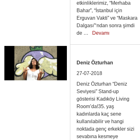
etkinliklerimiz, “Merhaba
Bahar”, “İstanbul için
Erguvan Vakti” ve “Maskara
Dalgası”‘ndan sonra şimdi
de …
Devamı
Deniz Özturhan
27-07-2018
Deniz Özturhan “Deniz
Seviyesi” Stand-up
gösterisi Kadıköy Living
Room’da!35. yaş
kadınlarda kaç sene
kullanılabilir ve hangi
noktada genç erkekler sizi
sevabına kesmeye