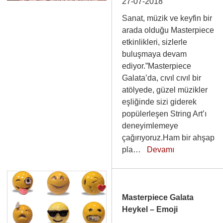
27-07-2018
Sanat, müzik ve keyfin bir
arada olduğu Masterpiece
etkinlikleri, sizlerle
buluşmaya devam
ediyor.”Masterpiece
Galata’da, cıvıl cıvıl bir
atölyede, güzel müzikler
eşliğinde sizi giderek
popülerleşen String Art’ı
deneyimlemeye
çağırıyoruz.Ham bir ahşap
pla…
Devamı
Masterpiece Galata
Heykel – Emoji