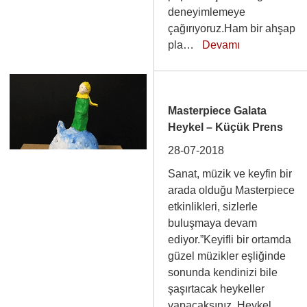
deneyimlemeye
çağırıyoruz.Ham bir ahşap
pla…
Devamı
Masterpiece Galata
Heykel – Küçük Prens
28-07-2018
Sanat, müzik ve keyfin bir
arada olduğu Masterpiece
etkinlikleri, sizlerle
buluşmaya devam
ediyor.”Keyifli bir ortamda
güzel müzikler eşliğinde
sonunda kendinizi bile
şaşırtacak heykeller
yapacaksınız. Heykel