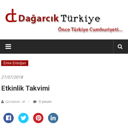
İçeriğe
geç
Dağarcık
Türkiye
Önce
Emre Erdoğan
Türkiye
Cumhuriyeti…
27/07/2018
Etkinlik Takvimi
Gönderen: dt
0 yorum