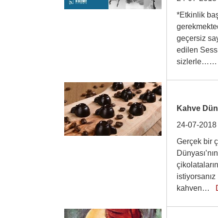
*Etkinlik 
gerekmektedi
geçersiz say
edilen Sessi
sizlerle
Kahve Düny
24-07-2018
Gerçek bir 
Dünyası’nın 
çikolataları
istiyorsanız
kahven…