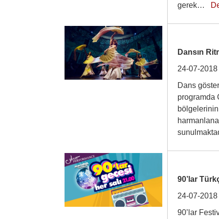
gerek…
D
Dansın Rit
24-07-2018
Dans göster
programda O
bölgelerinin
harmanlanar
sunulmakta
90’lar Türk
24-07-2018
90’lar Festi