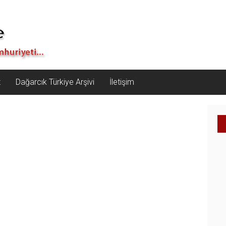
z
Dağarcık Türkiye Arşivi
İletişim