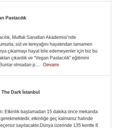
n Pastacılık
cılık, Mutfak Sanatları Akademisi’nde
umurta, süt ve tereyağını hayatından tamamen
veya çıkarmayı hayal bile edemeyenler için biz bu
ktan çıkardık ve “Vegan Pastacılık” eğitimini
. “Bunlar olmadan p…
Devamı
 The Dark İstanbul
ı: Etkinlik başlamadan 15 dakika önce mekanda
gerekmektedir, etkinliğe geç kalmanız halinde
 geçersiz sayılacaktır.Dünya üzerinde 135 kentte 8