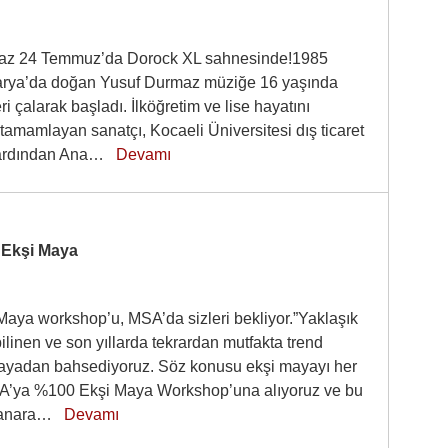
az 24 Temmuz’da Dorock XL sahnesinde!1985
arya’da doğan Yusuf Durmaz müziğe 16 yaşında
eri çalarak başladı. İlköğretim ve lise hayatını
tamamlayan sanatçı, Kocaeli Üniversitesi dış ticaret
 ardından Ana…
Devamı
Ekşi Maya
aya workshop’u, MSA’da sizleri bekliyor.”Yaklaşık
bilinen ve son yıllarda tekrardan mutfakta trend
ayadan bahsediyoruz. Söz konusu ekşi mayayı her
A’ya %100 Ekşi Maya Workshop’una alıyoruz ve bu
llanara…
Devamı