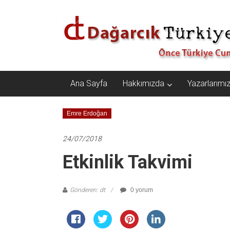
İçeriğe
Dağarcık
geç
Türkiye
Önce
Türkiye
Cumhuriyeti…
Ana Sayfa
Hakkımızda
Yazarlarımı
Emre Erdoğan
24/07/2018
Etkinlik Takvimi
Gönderen: dt
0 yorum