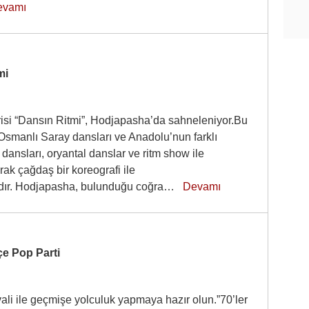
evamı
mi
isi “Dansın Ritmi”, Hodjapasha’da sahneleniyor.Bu
smanlı Saray dansları ve Anadolu’nun farklı
 dansları, oryantal danslar ve ritm show ile
ak çağdaş bir koreografi ile
dır. Hodjapasha, bulunduğu coğra…
Devamı
çe Pop Parti
vali ile geçmişe yolculuk yapmaya hazır olun.”70’ler