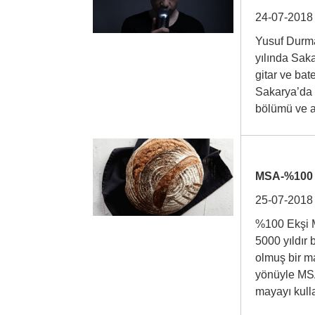
24-07-2018
Yusuf Durm
yılında Sak
gitar ve bat
Sakarya’da 
bölümü ve
MSA-%100 
25-07-2018
%100 Ekşi M
5000 yıldır 
olmuş bir m
yönüyle MS
mayayı ku