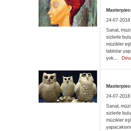
Masterpiec
24-07-2018
Sanat, müzik
sizlerle bu
müzikler eşl
tablolar ya
yok…
Dev
Masterpiec
24-07-2018
Sanat, müzik
sizlerle bu
müzikler eşl
yapacaksını