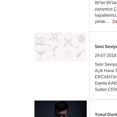
80’ler 90’la
yazıyoruz.Ço
hayalleriniz
yerde…
D
Seni Seviy
24-07-2018
Seni Seviy
Açık Hava T
ERCANYöne
Damla KAR
Sultan CENG
Yusuf Dur