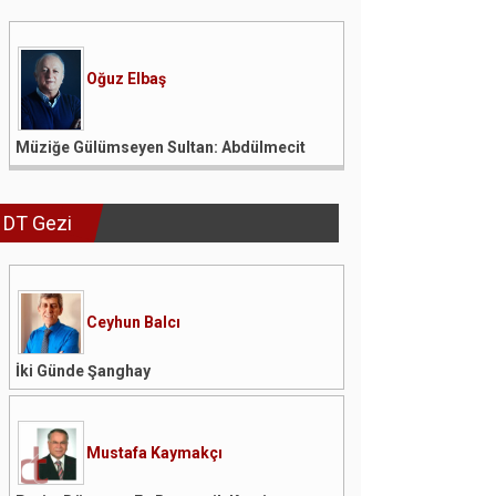
Oğuz Elbaş
Müziğe Gülümseyen Sultan: Abdülmecit
DT Gezi
Ceyhun Balcı
İki Günde Şanghay
Mustafa Kaymakçı