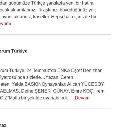
rdan günümüze Türkçe şarkılarla yeni bir hatıra
cukluk anılarınız, ilk aşkınız, büyüdüğünüz yer,
, oyuncaklarınız, kasetler. Hepsi hala içinizde bir
evamı
orum Türkiye
orum Türkiye, 24 Temmuz’da ENKA Eşref Denizhan
iyatrosu’nda sizlerle…Yazan: Ceren
ten: Yelda BASKINOynayanlar: Alican YÜCESOY,
AELMAS, Defne ŞENER GÜNAY, Emre KOÇ, İrem
İZ“Mutlu bir şekilde uyanabilirdi…
Devamı
maz