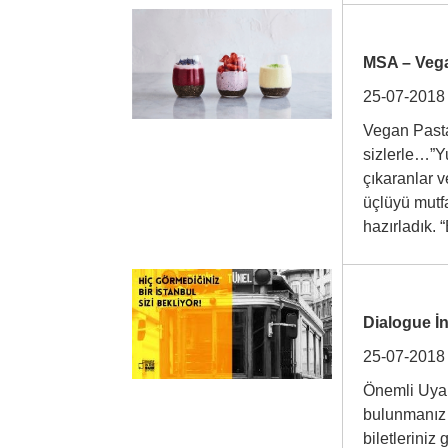
MSA – Vega
25-07-2018
Vegan Pasta
sizlerle…”Y
çıkaranlar 
üçlüyü mutfa
hazırladık
Dialogue İn
25-07-2018
Önemli Uyar
bulunmanız 
biletleriniz