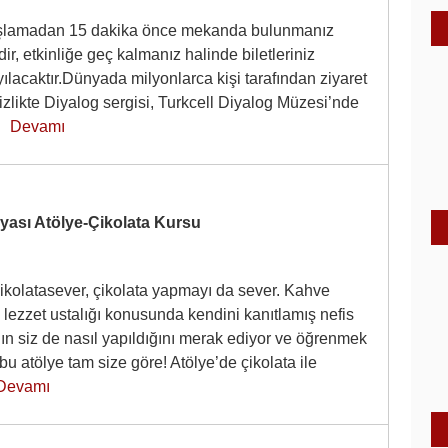
başlamadan 15 dakika önce mekanda bulunmanız
r, etkinliğe geç kalmanız halinde biletleriniz
ılacaktır.Dünyada milyonlarca kişi tarafından ziyaret
zlikte Diyalog sergisi, Turkcell Diyalog Müzesi’nde
……
Devamı
ası Atölye-Çikolata Kursu
çikolatasever, çikolata yapmayı da sever. Kahve
lezzet ustalığı konusunda kendini kanıtlamış nefis
nın siz de nasıl yapıldığını merak ediyor ve öğrenmek
 bu atölye tam size göre! Atölye’de çikolata ile
Devamı