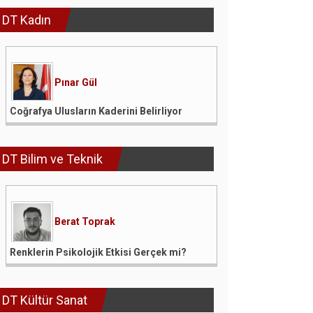
DT Kadın
Pınar Gül
Coğrafya Ulusların Kaderini Belirliyor
DT Bilim ve Teknik
Berat Toprak
Renklerin Psikolojik Etkisi Gerçek mi?
DT Kültür Sanat