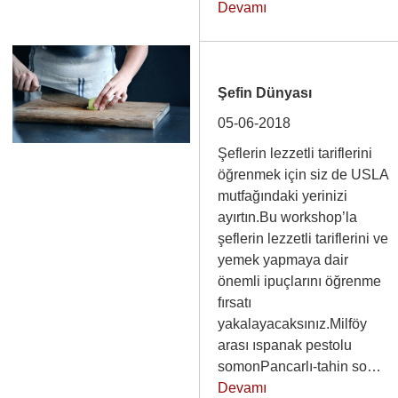
Devamı
Şefin Dünyası
05-06-2018
Şeflerin lezzetli tariflerini
öğrenmek için siz de USLA
mutfağındaki yerinizi
ayırtın.Bu workshop’la
şeflerin lezzetli tariflerini ve
yemek yapmaya dair
önemli ipuçlarını öğrenme
fırsatı
yakalayacaksınız.Milföy
arası ıspanak pestolu
somonPancarlı-tahin so…
Devamı