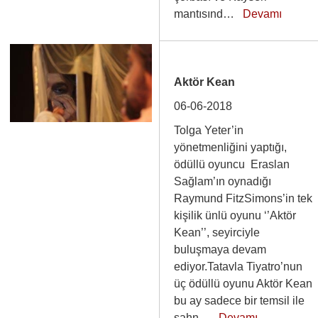
mantısınd…
Devamı
Aktör Kean
06-06-2018
Tolga Yeter’in
yönetmenliğini yaptığı,
ödüllü oyuncu Eraslan
Sağlam’ın oynadığı
Raymund FitzSimons’in tek
kişilik ünlü oyunu ‘’Aktör
Kean’’, seyirciyle
buluşmaya devam
ediyor.Tatavla Tiyatro’nun
üç ödüllü oyunu Aktör Kean
bu ay sadece bir temsil ile
sahn…
Devamı