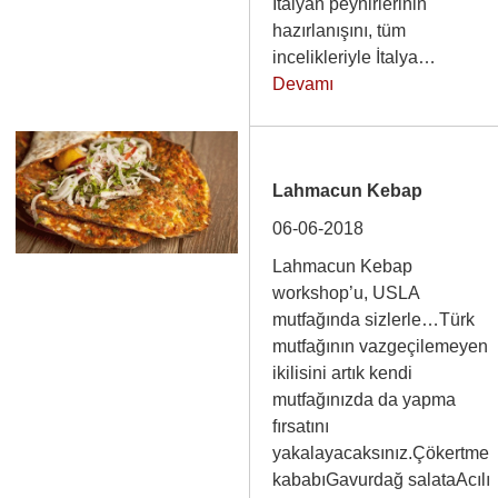
İtalyan peynirlerinin
hazırlanışını, tüm
incelikleriyle İtalya…
Devamı
Lahmacun Kebap
06-06-2018
Lahmacun Kebap
workshop’u, USLA
mutfağında sizlerle…Türk
mutfağının vazgeçilemeyen
ikilisini artık kendi
mutfağınızda da yapma
fırsatını
yakalayacaksınız.Çökertme
kababıGavurdağ salataAcılı