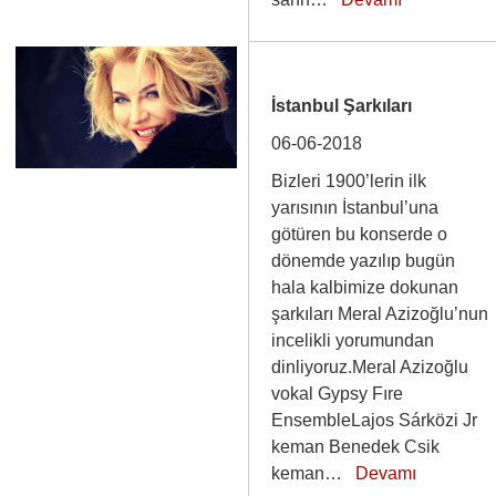
İstanbul Şarkıları
06-06-2018
Bizleri 1900’lerin ilk
yarısının İstanbul’una
götüren bu konserde o
dönemde yazılıp bugün
hala kalbimize dokunan
şarkıları Meral Azizoğlu’nun
incelikli yorumundan
dinliyoruz.Meral Azizoğlu
vokal Gypsy Fıre
EnsembleLajos Sárközi Jr
keman Benedek Csik
keman…
Devamı