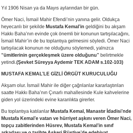
Yıl 1906 Nisan ya da Mayıs aylarından bir gün.
Ömer Naci, İsmail Mahir Efendi’nin yanına gelir. Oldukça
heyecanlı bir şekilde
Mustafa Kemal’in
geldiğini bu akşam
Hakkı Baha’nın evinde çok önemli bir konunun tartışılacağını,
İsmail Mahir’in de bu toplantıya gelmesini söyledi. Ömer Naci
tartışılacak konunun ne olduğunu söylemedi, yalnızca
“ümitlerinin gerçekleşmek üzere olduğunu”
belirtmekle
yetindi.
(Şevket Süreyya Aydemir TEK ADAM s.102-103)
MUSTAFA KEMAL’LE GİZLİ ÖRGÜT KURUCULUĞU
Akşam olur. İsmail Mahir ile diğer çağrılanlar kararlaştırılan
saatte Hakkı Baha’nın Çınarlı mahallesinde Kule kahvelerine
giden yol üzerindeki evine karanlıkta girerler.
Bu toplantıya katılanlar
Mustafa Kemal, Manastır İdadisi’nde
Mustafa Kemal’e vatan ve hürriyet aşkını veren Ömer Naci,
topçu zabitlerinden Hüsrev, Mustafa Kemal’in sınıf
arkadaşı ve o tarihte Askeri Rüştiye’de edebiyat