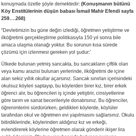
konuşmada özetle şöyle demektedir:
(Konuşmanın bütünü
Köy Enstitülerinin düşün babası İsmail Mahir Efendi sayfa
259….268)
“Devletimizin bu güne değin izlediği, öğretmen yetiştirme ve
ilköğretimi gerçekleştirme politikasıyla 150 yıl sonra bile
amaca ulaşma olanağı yoktur. Bu sorunun kısa sürede
çözümü için izlenmesi gereken yol şudur:’
Ülkede bulunan yetmiş sancakta, bu sancakların çiftlik olan
veya kamu arazisi bulunan yerlerinde, ilköğretimi de içine
alan sekiz yıllık okullar açarsınız. Sancak sınırları içerisindeki
okulsuz köyleri saptayıp, bu köylerden birer kız, birer erkek
öğrenci alır, bu öğrencileri iş içinde yetiştirir, cinsiyetlerine
göre tarım ve sanat becerileriyle donatırsınız. Bu öğrenciler,
öğrenimlerini sürdürürken, geldikleri köylerde, köylüler
tarafından okul ve öğretmen evi yapılmasını sağlarsınız. Okulu
bitirdiklerinde, köylerinden aldığınız kız ve erkeği,
evlendirerek köylerine öğretmen olarak gönderir ikişer lira