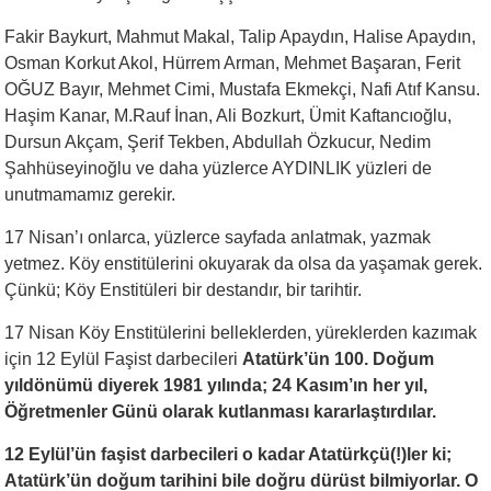
Fakir Baykurt, Mahmut Makal, Talip Apaydın, Halise Apaydın,
Osman Korkut Akol, Hürrem Arman, Mehmet Başaran, Ferit
OĞUZ Bayır, Mehmet Cimi, Mustafa Ekmekçi, Nafi Atıf Kansu.
Haşim Kanar, M.Rauf İnan, Ali Bozkurt, Ümit Kaftancıoğlu,
Dursun Akçam, Şerif Tekben, Abdullah Özkucur, Nedim
Şahhüseyinoğlu ve daha yüzlerce AYDINLIK yüzleri de
unutmamamız gerekir.
17 Nisan’ı onlarca, yüzlerce sayfada anlatmak, yazmak
yetmez. Köy enstitülerini okuyarak da olsa da yaşamak gerek.
Çünkü; Köy Enstitüleri bir destandır, bir tarihtir.
17 Nisan Köy Enstitülerini belleklerden, yüreklerden kazımak
için 12 Eylül Faşist darbecileri
Atatürk’ün 100. Doğum
yıldönümü diyerek 1981 yılında; 24 Kasım’ın her yıl,
Öğretmenler Günü olarak kutlanması kararlaştırdılar.
12 Eylül’ün faşist darbecileri o kadar Atatürkçü(!)ler ki;
Atatürk’ün doğum tarihini bile doğru dürüst bilmiyorlar. O