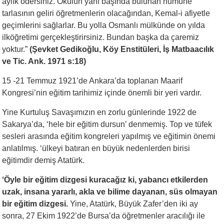
aylık ödersiniz. Okulun yanı başında bulunan numune
tarlasının geliri öğretmenlerin olacağından, Kemal-i afiyetle
geçimlerini sağlarlar. Bu yolla Osmanlı mülkünde on yılda
ilköğretimi gerçekleştirirsiniz. Bundan başka da çaremiz
yoktur.”
(Şevket Gedikoğlu, Köy Enstitüleri, İş Matbaacılık
ve Tic. Ank. 1971 s:18)
15 -21 Temmuz 1921’de Ankara’da toplanan Maarif
Kongresi’nin eğitim tarihimiz içinde önemli bir yeri vardır.
Yine Kurtuluş Savaşımızın en zorlu günlerinde 1922 de
Sakarya’da, ‘hele bir eğitim dursun’ denmemiş. Top ve tüfek
sesleri arasında eğitim kongreleri yapılmış ve eğitimin önemi
anlatılmış. ‘ülkeyi batıran en büyük nedenlerden birisi
eğitimdir demiş Atatürk.
‘Öyle bir eğitim dizgesi kuracağız ki, yabancı etkilerden
uzak, insana yararlı, akla ve bilime dayanan, süs olmayan
bir eğitim dizgesi.
Yine, Atatürk, Büyük Zafer’den iki ay
sonra, 27 Ekim 1922’de Bursa’da öğretmenler aracılığı ile