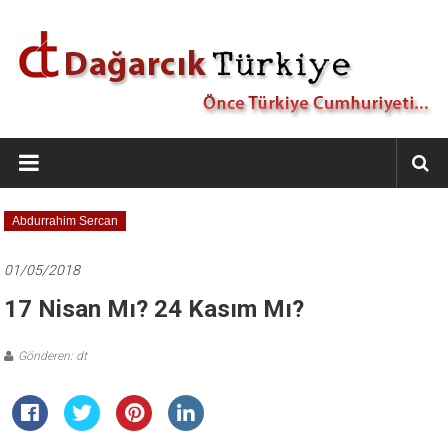
İçeriğe
geç
Dağarcık
Türkiye
Önce
Abdurrahim Sercan
Türkiye
Cumhuriyeti…
01/05/2018
17 Nisan Mı? 24 Kasım Mı?
Gönderen: dt