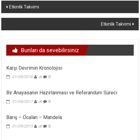
Yazı
Etkinlik Takvimi
dolaşımı
Etkinlik Takvimi
Bunları da sevebilirsiniz
Karşı Devrimin Kronolojisi
01/09/2016
dt
0
Bir Anayasanın Hazırlanması ve Referandum Süreci
01/04/2017
dt
0
Barış – Öcalan – Mandela
01/09/2015
dt
0