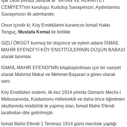
İşte 1906 yılında Selanik’te “VATAN VE HÜRRİYET
CEMİYETİ”nin kuruluşu: Kurtuluş Savaşımızın, Aydınlanma
Savaşımızın ilk adımlarıdır.
Onun içindir ki; Köy Enstitülerin kuramcısı İsmail Hakkı
Tonguç,
Mustafa Kemal
ile birlikte
GİZLİ ÖRGÜT kurmuş bir düşünce ve eylem adamı İSMAİL
MAHİR EFENDİ’Yİ KÖY ENSTİTÜLERİNİN DÜŞÜN BABASI
olarak tanımlar.
İSMAİL MAHİR EFENDİ’NİN kitaplaştırılması için bir vasiyet
olarak Mahmut Makal ve Mehmet Başaran’a görev olarak
verir.
Köy Enstitüleri sistemi, ilk kez 1914 yılında Osmanlı Meclis-i
Mebusanında, Kastamonu milletvekili ve daha önce öğretmen
okullarında müdürlük te yapmış olan, İsmail Mahir Efendi
tarafından dile getirilmiştir.
İsmail Mahir Efendi 1 Temmuz 1914 günü mecliste yaptığı