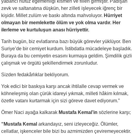
yabancı nüfuz egemenliği kısmen ve fiilen girmiştir. Padişah
zevk ve saltanatına düşkün, her zilleti işleyecek iğrenç bir
kişidir. Millet zulüm ve baskı altında mahvoluyor.
Hürriyet
olmayan bir memlekette ölüm ve yok olma vardır. Her
ilerleme ve kurtuluşun anası hürriyettir.
Tarih bugün, biz evlatlarına bazı büyük görevler yüklüyor. Ben
Suriye’de bir cemiyet kurdum. İstibdatla mücadeleye başladık.
Buraya da bu cemiyetin esasını kurmaya geldim. Şimdilik gizli
çalışmak ve örgütü şekillendirmek zorunludur.
Sizden fedakârlıklar bekliyorum.
Yok edici bir baskıya karşı ancak ihtilalle cevap vermek ve
köhneleşmiş olan çürük idareyi yıkmak, milleti hâkim kılmak,
özetle vatanı kurtarmak için sizi göreve davet ediyorum.”
Ömer Naci ayağa kalkarak
Mustafa Kemal’in
sözlerine karşı;
“Mustafa Kemal
arkandayız, seni izleyeceğiz. Ölümler,
cellatlar, işkenceler bile bizi bu azmimizden çeviremeyecektir.