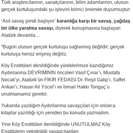
Türk araştırıcılarının, sanatçılarının, bilim adamlarının, ulusun
gerçek kurtuluşundaki şu işlevini birinci önemde duyurmuştur:
‘Asıl savaş şimdi başlıyor’
karanlığa karşı bir savaş, çağdaş
bir ülke yaratma savaşı,
diyerek konuşmasına başlayan
Atatürk devamla…
“Bugün ulusun gerçek kurtuluşu sağlanmış değildir; gerçek
kurtuluşa henüz erişmiş değiliz.
Köy Enstitüleri denildiğinde yüreklerimize kazıdığımız
Aydınlanma DEVRİMİNİN öncüleri Vasıf Çınar’ı, Mustafa
Necati’yi, Atatürk’ün FİKİR FEDAİSİ Dr. Reşit Galip’i, Saffet
Arıkan’ı, Hasan Ali Yücel’i ve İsmail Hakkı Tonguç’u
unutmamamız gerekir.
Yukarıda yazdığım Aydınlanma savaşçıları için onlarca
kitaplar yazıldığı için yeniden bu konuda yazmadım.
Yine Köy Enstitüleri denildiğinde UNUTULMAZ Köy
Enstitülerin yetiştirdiği savaşçılardan: