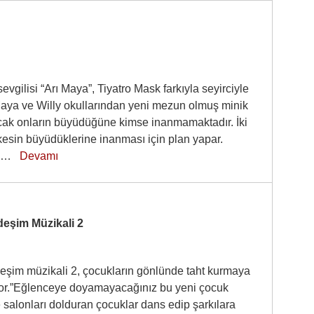
evgilisi “Arı Maya”, Tiyatro Mask farkıyla seyirciyle
aya ve Willy okullarından yeni mezun olmuş minik
Ancak onların büyüdüğüne kimse inanmamaktadır. İki
kesin büyüdüklerine inanması için plan yapar.
 g…
Devamı
eşim Müzikali 2
şim müzikali 2, çocukların gönlünde taht kurmaya
or.”Eğlenceye doyamayacağınız bu yeni çocuk
 salonları dolduran çocuklar dans edip şarkılara