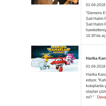
01-04-2018
“Siemens Ev 
Sait Halim 
Sait Halim P
hareketleniy
10.30’da a
Harika Kana
01-04-2018
Harika Kana
ediyor. “Ka
kutuplarda y
olayları çöz
mi? ”
Deva