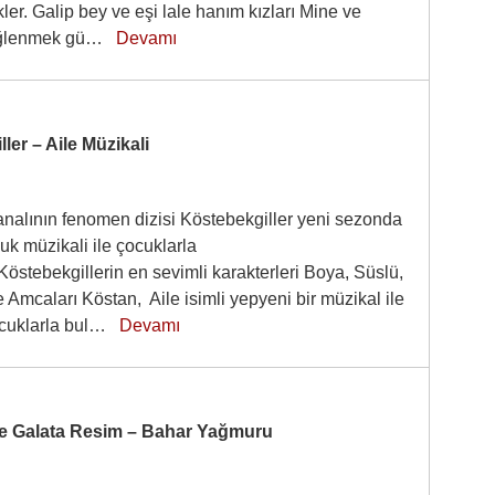
ler. Galip bey ve eşi lale hanım kızları Mine ve
eğlenmek gü…
Devamı
ler – Aile Müzikali
analının fenomen dizisi Köstebekgiller yeni sezonda
uk müzikali ile çocuklarla
Köstebekgillerin en sevimli karakterleri Boya, Süslü,
Amcaları Köstan, Aile isimli yepyeni bir müzikal ile
cuklarla bul…
Devamı
e Galata Resim – Bahar Yağmuru