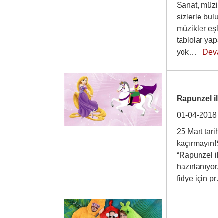
Sanat, müzik
sizlerle bu
müzikler eşl
tablolar ya
yok…
Dev
Rapunzel il
01-04-2018
25 Mart tari
kaçırmayın!
“Rapunzel i
hazırlanıyor
fidye için