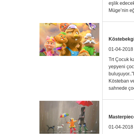
eşlik edecek
Müge’nin 
Köstebekgil
01-04-2018
Trt Çocuk k
yepyeni çoc
buluşuyor..”
Kösteban ve 
sahnede ço
Masterpiec
01-04-2018