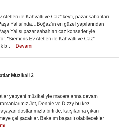
Aletleri ile Kahvaltı ve Caz” keyfi, pazar sabahları
Paşa Yalısı’nda…Boğaz’ın en güzel yapılarından
aşa Yalısı pazar sabahları caz konserleriyle
or. “Siemens Ev Aletleri ile Kahvaltı ve Caz”
çık b…
Devamı
tlar Müzikali 2
tlar yepyeni müzikaliyle maceralarına devam
hramanlarımız Jet, Donnie ve Dizzy bu kez
aşayan dostlarımızla birlikte, karşılarına çıkan
meye çalışacaklar. Bakalım başarılı olabilecekler
mı