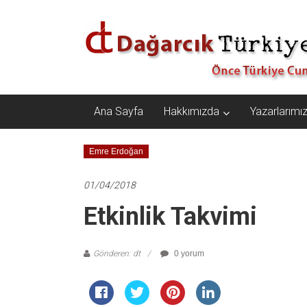
İçeriğe
Dağarcık
geç
Türkiye
Önce
Türkiye
Cumhuriyeti…
Ana Sayfa
Hakkımızda
Yazarlarımı
Emre Erdoğan
01/04/2018
Etkinlik Takvimi
Gönderen: dt
0 yorum