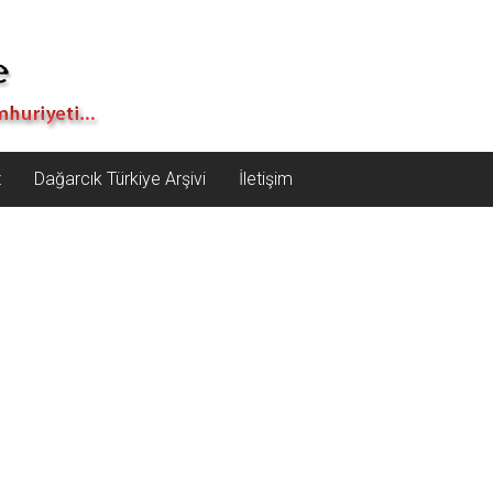
z
Dağarcık Türkiye Arşivi
İletişim