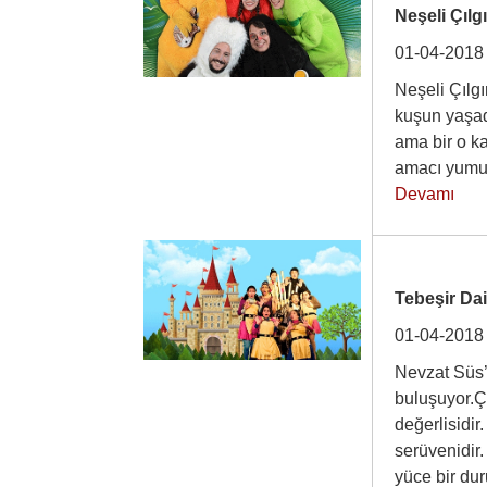
Neşeli Çılg
01-04-2018
Neşeli Çılgı
kuşun yaşadı
ama bir o ka
amacı yumur
Devamı
Tebeşir Dai
01-04-2018
Nevzat Süs’ü
buluşuyor.Ço
değerlisidir
serüvenidir
yüce bir 