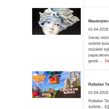
Masterpiec
01-04-2018
Sanat, müzik
sizlerle bu
müzikler eşl
yapacaksını
gerek…
D
Rafadan Tay
01-04-2018
Rafadan Tay
sizlerle…Eğ