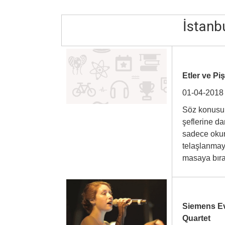
İstanbu
Etler ve Pi
01-04-2018
Söz konusu 
şeflerine da
sadece okur
telaşlanmay
masaya bı
Siemens Ev 
Quartet