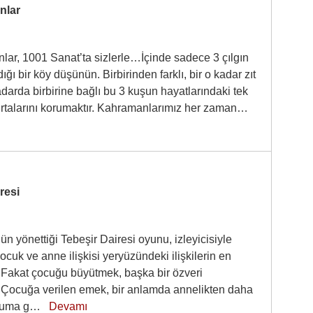
ınlar
nlar, 1001 Sanat’ta sizlerle…İçinde sadece 3 çılgın
ğı bir köy düşünün. Birbirinden farklı, bir o kadar zıt
darda birbirine bağlı bu 3 kuşun hayatlarındaki tek
talarını korumaktır. Kahramanlarımız her zaman…
resi
n yönettiği Tebeşir Dairesi oyunu, izleyicisiyle
cuk ve anne ilişkisi yeryüzündeki ilişkilerin en
. Fakat çocuğu büyütmek, başka bir özveri
. Çocuğa verilen emek, bir anlamda annelikten daha
duruma g…
Devamı