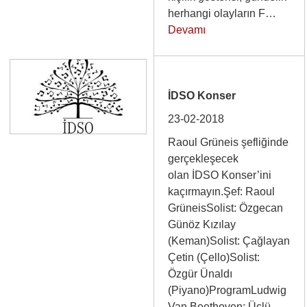
herhangi olayların F…
Devamı
İDSO Konser
23-02-2018
Raoul Grüneis şefliğinde
gerçekleşecek
olan İDSO Konser’ini
kaçırmayın.Şef: Raoul
GrüneisSolist: Özgecan
Günöz Kızılay
(Keman)Solist: Çağlayan
Çetin (Çello)Solist:
Özgür Ünaldı
(Piyano)ProgramLudwig
Van Beethoven: Üçlü