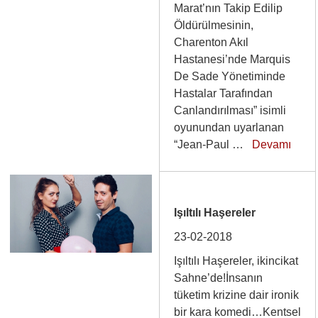
Marat’nın Takip Edilip
Öldürülmesinin,
Charenton Akıl
Hastanesi’nde Marquis
De Sade Yönetiminde
Hastalar Tarafından
Canlandırılması” isimli
oyunundan uyarlanan
“Jean-Paul …
Devamı
Işıltılı Haşereler
23-02-2018
Işıltılı Haşereler, ikincikat
Sahne’de!İnsanın
tüketim krizine dair ironik
bir kara komedi…Kentsel