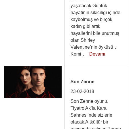
yaşatacak.Günlük
hayatının sıkıcılığı içinde
kaybolmuş ve birçok
kadın gibi artık
hayallerini bile unutmuş
olan Shirley
Valentine’nin öyküsü…
Komi…
Devamı
Son Zenne
23-02-2018
Son Zenne oyunu,
Tiyatro Ak’la Kara
Sahnesi’nde sizlerle
olacak.Altkültür bir
payvonda çalışan Zenne