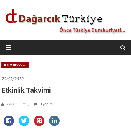
İçeriğe
geç
Dağarcık
Türkiye
Önce
Emre Erdoğan
Türkiye
Cumhuriyeti…
23/02/2018
Etkinlik Takvimi
Gönderen: dt
0 yorum