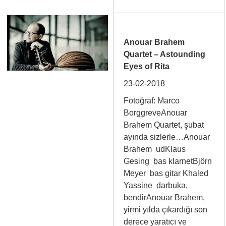
Anouar Brahem
Quartet – Astounding
Eyes of Rita
23-02-2018
Fotoğraf: Marco
BorggreveAnouar
Brahem Quartet, şubat
ayında sizlerle…Anouar
Brahem udKlaus
Gesing bas klarnetBjörn
Meyer bas gitar Khaled
Yassine darbuka,
bendirAnouar Brahem,
yirmi yılda çıkardığı son
derece yaratıcı ve