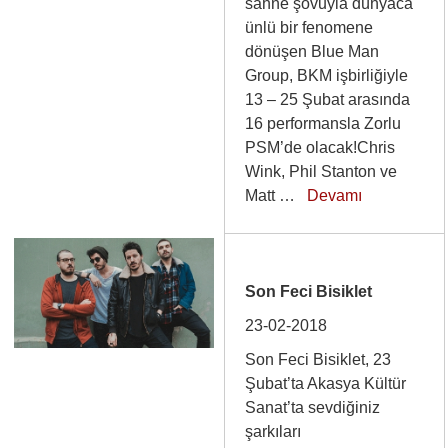
sahne şovuyla dünyaca
ünlü bir fenomene
dönüşen Blue Man
Group, BKM işbirliğiyle
13 – 25 Şubat arasında
16 performansla Zorlu
PSM’de olacak!Chris
Wink, Phil Stanton ve
Matt …
Devamı
Son Feci Bisiklet
23-02-2018
Son Feci Bisiklet, 23
Şubat’ta Akasya Kültür
Sanat’ta sevdiğiniz
şarkıları