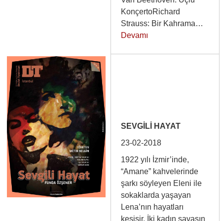
KonçertoRichard
Strauss: Bir Kahrama…
Devamı
SEVGİLİ HAYAT
23-02-2018
1922 yılı İzmir’inde,
“Amane” kahvelerinde
şarkı söyleyen Eleni ile
sokaklarda yaşayan
Lena’nın hayatları
kesişir. İki kadın savaşın