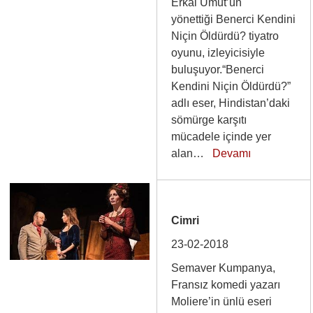
Erkal Umut’un
yönettiği Benerci Kendini
Niçin Öldürdü? tiyatro
oyunu, izleyicisiyle
buluşuyor.“Benerci
Kendini Niçin Öldürdü?”
adlı eser, Hindistan’daki
sömürge karşıtı
mücadele içinde yer
alan…
Devamı
Cimri
23-02-2018
Semaver Kumpanya,
Fransız komedi yazarı
Moliere’in ünlü eseri