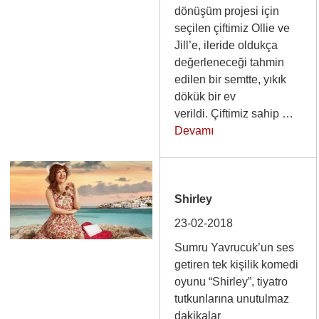
dönüşüm projesi için
seçilen çiftimiz Ollie ve
Jill’e, ileride oldukça
değerleneceği tahmin
edilen bir semtte, yıkık
dökük bir ev
verildi. Çiftimiz sahip …
Devamı
Shirley
23-02-2018
Sumru Yavrucuk’un ses
getiren tek kişilik komedi
oyunu “Shirley”, tiyatro
tutkunlarına unutulmaz
dakikalar