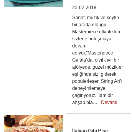
23-02-2018
Sanat, müzik ve keyfin
bir arada olduğu
Masterpiece etkinlikleri,
sizlerle buluşmaya
devam
ediyor.”Masterpiece
Galata’da, cıvıl cıvıl bir
atölyede, güzel müzikler
eşliğinde sizi giderek
popülerleşen String Art’ı
deneyimlemeye
çağırıyoruz.Ham bir
ahşap pla…
Devamı
İtalyan Gibi Pişir