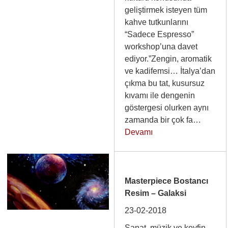
geliştirmek isteyen tüm
kahve tutkunlarını
“Sadece Espresso”
workshop’una davet
ediyor.”Zengin, aromatik
ve kadifemsi… İtalya’dan
çıkma bu tat, kusursuz
kıvamı ile dengenin
göstergesi olurken aynı
zamanda bir çok fa…
Devamı
Masterpiece Bostancı
Resim – Galaksi
23-02-2018
Sanat, müzik ve keyfin