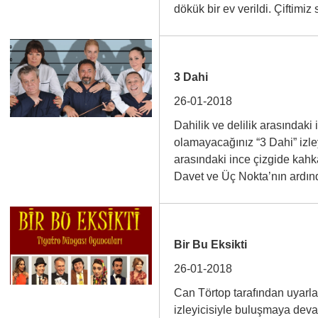
dökük bir ev verildi. Çiftim
3 Dahi
26-01-2018
Dahilik ve delilik arasındaki
olamayacağınız “3 Dahi” izley
arasındaki ince çizgide kahk
Davet ve Üç Nokta’nın ard
Bir Bu Eksikti
26-01-2018
Can Törtop tarafından uyarla
izleyicisiyle buluşmaya dev