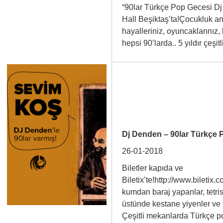
“90lar Türkçe Pop Gecesi D
Hall Beşiktaş’ta!Çocukluk anı
hayalleriniz, oyuncaklarınız,
hepsi 90’larda.. 5 yıldır çe
Dj Denden – 90lar Türkçe P
26-01-2018
Biletler kapıda ve
Biletix’te!http://www.bileti
kumdan baraj yapanlar, tetri
üstünde kestane yiyenler ve 
Çeşitli mekanlarda Türkçe