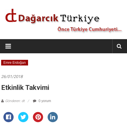
İçeriğe
geç
Dağarcık
Türkiye
Önce
Emre Erdoğan
Türkiye
Cumhuriyeti…
26/01/2018
Etkinlik Takvimi
Gönderen: dt
0 yorum