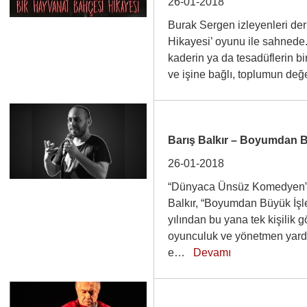
26-01-2018
Burak Sergen izleyenleri de
Hikayesi’ oyunu ile sahnede
kaderin ya da tesadüflerin bir
ve işine bağlı, toplumun de
Barış Balkır – Boyumdan B
26-01-2018
“Dünyaca Ünsüz Komedyen” v
Balkır, “Boyumdan Büyük İşl
yılından bu yana tek kişilik g
oyunculuk ve yönetmen yardı
e…
Devamı