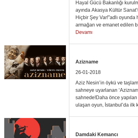
Hayal Gücü Bakanlığı kurulm
ayında Akasya Kültür Sanat’ta
Hiçbir Şey Var!”adlı oyunda 
armağan ve emanet edilen 
Devamı
Azizname
26-01-2018
Aziz Nesin’in öykü ve taşlam
sahneye uyarlanan ‘Azizname’
sahnede!Daha önce yapılan 
ulaşan oyun, İstanbul’da il
Damdaki Kemancı