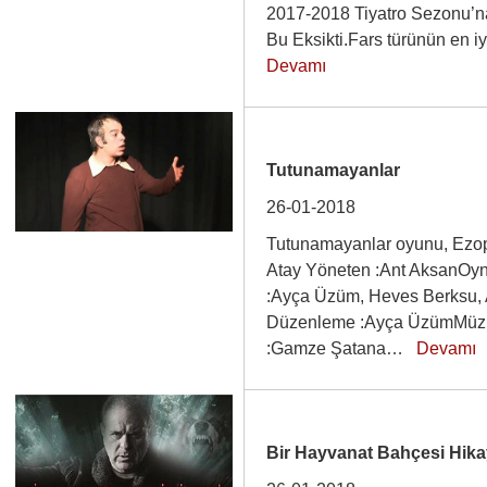
2017-2018 Tiyatro Sezonu’na
Bu Eksikti.Fars türünün en 
Devamı
Tutunamayanlar
26-01-2018
Tutunamayanlar oyunu, Ezop
Atay Yöneten :Ant AksanOyn
:Ayça Üzüm, Heves Berksu, A
Düzenleme :Ayça ÜzümMüzi
:Gamze Şatana…
Devamı
Bir Hayvanat Bahçesi Hika