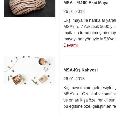
MSA – %100 Ekşi Maya
26-01-2018
Ekşi maya ile harikalar yara
MSA’da…”Yaklaşık 5000 yıldır
mutfakta trend olmuş bir ma
mayayı her yönüyle MSA’y
Devamı
MSA-Kış Kahvesi
26-01-2018
Kış mevsiminin gelmesiyle iç
MSA’da…Özel kahve sınıfında
ve onları kışa özel renkli s
bu eğitime özel geliştirile