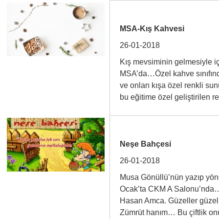
MSA-Kış Kahvesi
26-01-2018
Kış mevsiminin gelmesiyle iç
MSA’da…Özel kahve sınıfında
ve onları kışa özel renkli s
bu eğitime özel geliştirile
Neşe Bahçesi
26-01-2018
Musa Gönüllü’nün yazıp yöne
Ocak’ta CKM A Salonu’nda…”D
Hasan Amca. Güzeller güzeli,
Zümrüt hanım… Bu çiftlik on