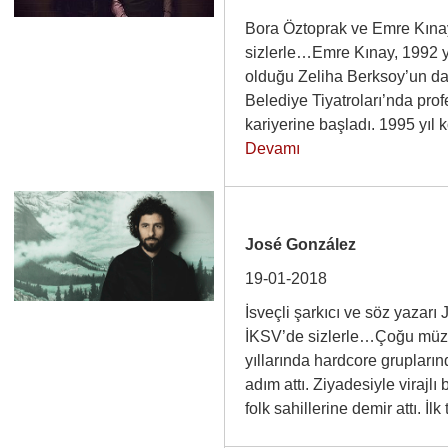
Bora Öztoprak ve Emre Kına
sizlerle…Emre Kınay, 1992 yıl
olduğu Zeliha Berksoy’un da
Belediye Tiyatroları’nda pro
kariyerine başladı. 1995 y
Devamı
José González
19-01-2018
İsveçli şarkıcı ve söz yazar
İKSV’de sizlerle…Çoğu müzi
yıllarında hardcore grupları
adım attı. Ziyadesiyle virajl
folk sahillerine demir attı. İ