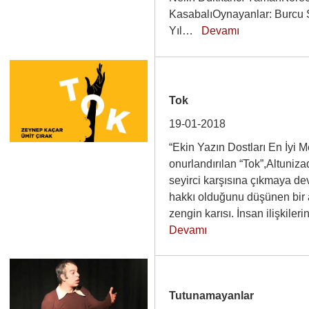
KasabalıOynayanlar: Burcu 
Yıl…
Devamı
Tok
19-01-2018
“Ekin Yazın Dostları En İyi M
onurlandırılan “Tok”,Altuniz
seyirci karşısına çıkmaya d
hakkı olduğunu düşünen bir
zengin karısı. İnsan ilişkile
Devamı
Tutunamayanlar