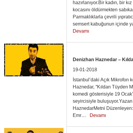
hazırlanıyor.Bir kadın, bir kı
kocasını öldürmekten sabıka
Parmaklıklarla çevrili yıpratı
semsert kabuğunun içinde y
Devamı
Denizhan Haznedar – Kıld
19-01-2018
İstanbul’daki Açık Mikrofo
Haznedar, “Kıldan Tüyden Mevz
komedi gösterisiyle 19 Oca
seyircisiyle buluşuyor.Yaza
HaznedarMetni Düzenleyen
Emr…
Devamı