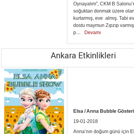
Oynayalım”, CKM B Salonu’n
soğuktan donmak üzere olan
kurtarmış, eve almış. Tabi 
dostu maymun Zıpzıp varmış. 
p…
Devamı
Ankara Etkinlikleri
Elsa / Anna Bubble Gösteri
19-01-2018
Anna’nın doğum günü için E