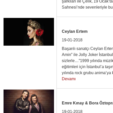
şarkıları ile Çelik, 19 Ocak
Sahnesi’nde sevenleriyle 
Ceylan Ertem
19-01-2018
Başarılı sanatçı Ceylan Erte
Amin” ile Jolly Joker İstanb
sizlerle…”1999 yılında müzika
eğitimleri için İstanbul’a ta
yılında rock grubu anima’ya 
Devamı
Emre Kınay & Bora Öztopr
19-01-2018