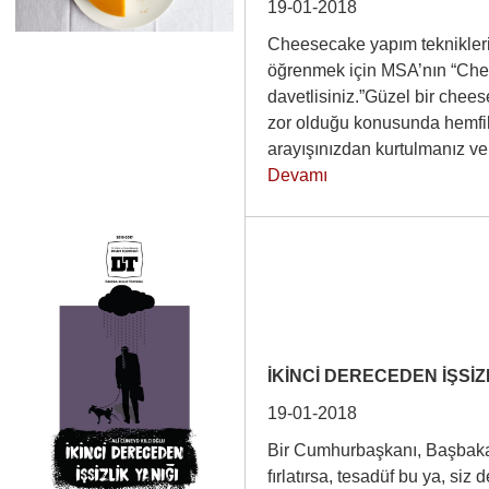
19-01-2018
Cheesecake yapım tekniklerin
öğrenmek için MSA’nın “Che
davetlisiniz.”Güzel bir chees
zor olduğu konusunda hemfiki
arayışınızdan kurtulmanız 
Devamı
İKİNCİ DERECEDEN İŞSİZ
19-01-2018
Bir Cumhurbaşkanı, Başbaka
fırlatırsa, tesadüf bu ya, si