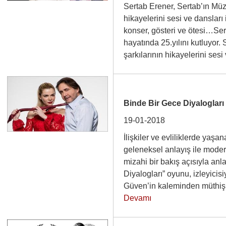
Sertab Erener, Sertab’ın Müzik
hikayelerini sesi ve dansları 
konser, gösteri ve ötesi…Ser
hayatında 25.yılını kutluyor. 
şarkılarının hikayelerini se
Binde Bir Gece Diyalogları
19-01-2018
İlişkiler ve evliliklerde yaşan
geleneksel anlayış ile moder
mizahi bir bakış açısıyla an
Diyalogları” oyunu, izleyicisi
Güven’in kaleminden müth
Devamı