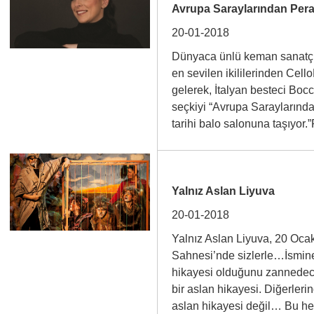
Avrupa Saraylarından Pera
20-01-2018
Dünyaca ünlü keman sanatçıs
en sevilen ikililerinden Cell
gelerek, İtalyan besteci Bocc
seçkiyi “Avrupa Saraylarında
tarihi balo salonuna taşıyo
Yalnız Aslan Liyuva
20-01-2018
Yalnız Aslan Liyuva, 20 Oc
Sahnesi’nde sizlerle…İsmine
hikayesi olduğunu zannedece
bir aslan hikayesi. Diğerleri
aslan hikayesi değil… Bu 