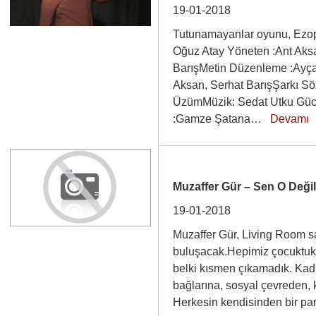
19-01-2018
Tutunamayanlar oyunu, Ezop
Oğuz Atay Yöneten :Ant Aks
BarışMetin Düzenleme :Ayç
Aksan, Serhat BarışŞarkı S
ÜzümMüzik: Sedat Utku Gü
:Gamze Şatana…
Devamı
Muzaffer Gür – Sen O Değil
19-01-2018
Muzaffer Gür, Living Room s
buluşacak.Hepimiz çocuktuk, 
belki kısmen çıkamadık. Kadın
bağlarına, sosyal çevreden, k
Herkesin kendisinden bir p