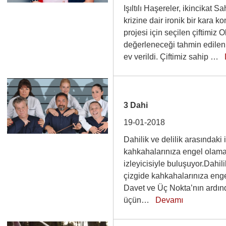
Işıltılı Haşereler, ikincikat 
krizine dair ironik bir kar
projesi için seçilen çiftimiz Ol
değerleneceği tahmin edilen b
ev verildi. Çiftimiz sahip …
3 Dahi
19-01-2018
Dahilik ve delilik arasındaki
kahkahalarınıza engel olama
izleyicisiyle buluşuyor.Dahili
çizgide kahkahalarınıza eng
Davet ve Üç Nokta’nın ardı
üçün…
Devamı