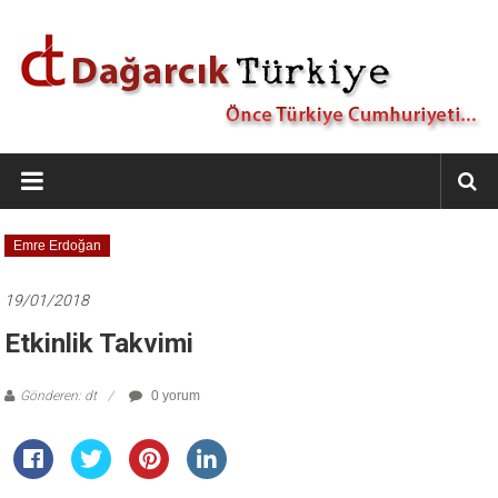
İçeriğe
geç
Dağarcık
Türkiye
Önce
Emre Erdoğan
Türkiye
Cumhuriyeti…
19/01/2018
Etkinlik Takvimi
Gönderen: dt
0 yorum