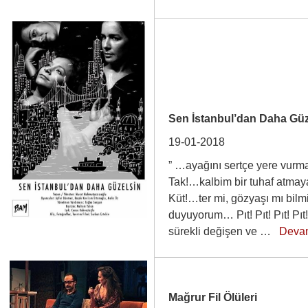
Sen İstanbul’dan Daha Gü
19-01-2018
” …ayağını sertçe yere vurm
Tak!…kalbim bir tuhaf atmay
Küt!…ter mi, gözyaşı mı bil
duyuyorum… Pıt! Pıt! Pıt! Pıt
sürekli değişen ve …
Deva
Mağrur Fil Ölüleri