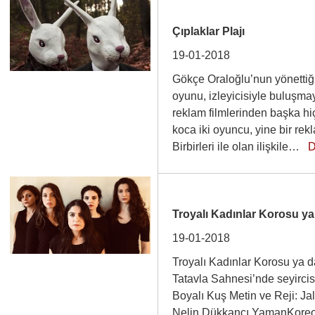
Çıplaklar Plajı
19-01-2018
Gökçe Oraloğlu’nun yönettiği 
oyunu, izleyicisiyle buluşma
reklam filmlerinden başka hiç
koca iki oyuncu, yine bir rekl
Birbirleri ile olan ilişkile…
D
Troyalı Kadınlar Korosu ya
19-01-2018
Troyalı Kadınlar Korosu ya d
Tatavla Sahnesi’nde seyircis
Boyalı Kuş Metin ve Reji: Ja
Nelin Dükkancı YamanKoreo