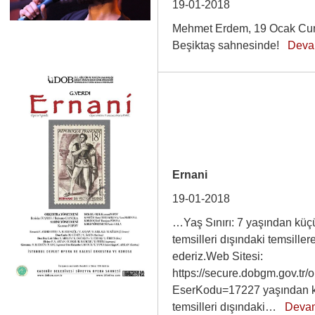
19-01-2018
Mehmet Erdem, 19 Ocak Cum
Beşiktaş sahnesinde!
Deva
Ernani
19-01-2018
…Yaş Sınırı: 7 yaşından küçü
temsilleri dışındaki temsiller
ederiz.Web Sitesi:
https://secure.dobgm.gov.t
EserKodu=17227 yaşından kü
temsilleri dışındaki…
Deva