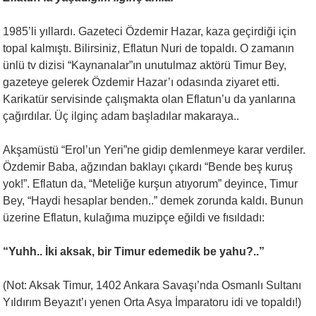
1985’li yıllardı. Gazeteci Özdemir Hazar, kaza geçirdiği için
topal kalmıştı. Bilirsiniz, Eflatun Nuri de topaldı. O zamanın
ünlü tv dizisi “Kaynanalar”ın unutulmaz aktörü Timur Bey,
gazeteye gelerek Özdemir Hazar’ı odasında ziyaret etti.
Karikatür servisinde çalışmakta olan Eflatun’u da yanlarına
çağırdılar. Üç ilginç adam başladılar makaraya..
Akşamüstü “Erol’un Yeri”ne gidip demlenmeye karar verdiler.
Özdemir Baba, ağzından baklayı çıkardı “Bende beş kuruş
yok!”. Eflatun da, “Meteliğe kurşun atıyorum” deyince, Timur
Bey, “Haydi hesaplar benden..” demek zorunda kaldı. Bunun
üzerine Eflatun, kulağıma muzipçe eğildi ve fısıldadı:
“Yuhh.. İki aksak, bir Timur edemedik be yahu?..”
(Not: Aksak Timur, 1402 Ankara Savaşı’nda Osmanlı Sultanı
Yıldırım Beyazıt’ı yenen Orta Asya İmparatoru idi ve topaldı!)