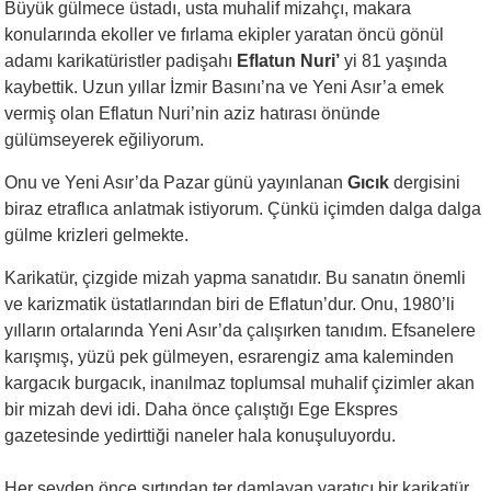
Büyük gülmece üstadı, usta muhalif mizahçı, makara
konularında ekoller ve fırlama ekipler yaratan öncü gönül
adamı karikatüristler padişahı
Eflatun Nuri’
yi 81 yaşında
kaybettik. Uzun yıllar İzmir Basını’na ve Yeni Asır’a emek
vermiş olan Eflatun Nuri’nin aziz hatırası önünde
gülümseyerek eğiliyorum.
Onu ve Yeni Asır’da Pazar günü yayınlanan
Gıcık
dergisini
biraz etraflıca anlatmak istiyorum. Çünkü içimden dalga dalga
gülme krizleri gelmekte.
Karikatür, çizgide mizah yapma sanatıdır. Bu sanatın önemli
ve karizmatik üstatlarından biri de Eflatun’dur. Onu, 1980’li
yılların ortalarında Yeni Asır’da çalışırken tanıdım. Efsanelere
karışmış, yüzü pek gülmeyen, esrarengiz ama kaleminden
kargacık burgacık, inanılmaz toplumsal muhalif çizimler akan
bir mizah devi idi. Daha önce çalıştığı Ege Ekspres
gazetesinde yedirttiği naneler hala konuşuluyordu.
Her şeyden önce sırtından ter damlayan yaratıcı bir karikatür