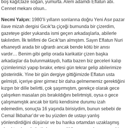
boş kağıt,taze soğan, yumurta. Alem adamdı Eflatun abi.
Cennet mekanı olsun..
Necmi Yalçın:
1980’li yılların sonlarına doğru Yeni Asır pazar
ilave mizah dergisi Gıcık’ta çiçeği burnunda bir çizerdim,
gazeteye gider yukarıda ismi geçen arkadaşlarla, abilerle
takılırdım. İlk telifimi de Gıcık’tan almıştım. Sayın Eflatun Nuri
efsaneydi arada bir uğrardı ancak bende kötü bir anısı
vardır… Benim gibi gelip orada karikatür çizen başka
arkadaşlar da bulunmaktaydı, hatta bazen biz geceleri kalıp
çizimlerimizi yapıp bırakır, ertesi gün tekrar gelip abilerimize
gösterirdik. Yine bir gün dergiye gittiğimizde Eflatun usta
gelmişti, içeriye girer girmez bir daha gelmememiz gerektiğini
kızgın bir dille belirtti, çok şaşırmıştım, gerekçe olarak gece
çalışırken masaları pis bırakıldığını belirtmişti, oysa o gece
çalışmamıştık ancak bir türlü kendisine durumu izah
edemedim, sonuçta 16 yaşında birisiydim, bunun sebebi de
Cemal İlkbahar’dır ve bu yüzden de ustayı yanlış
yönlendirdiğini düşünür ve bu harika ortamdan uzaklaşmış