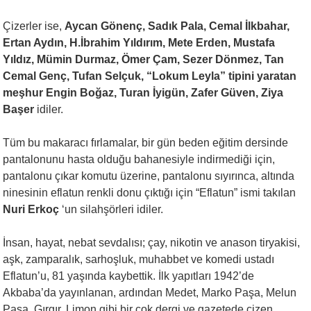
Çizerler ise,
Aycan Gönenç, Sadık Pala, Cemal İlkbahar,
Ertan Aydın, H.İbrahim Yıldırım, Mete Erden, Mustafa
Yıldız, Mümin Durmaz, Ömer Çam, Sezer Dönmez, Tan
Cemal Genç, Tufan Selçuk, “Lokum Leyla” tipini yaratan
meşhur Engin Boğaz, Turan İyigün, Zafer Güven, Ziya
Başer
idiler.
Tüm bu makaracı fırlamalar, bir gün beden eğitim dersinde
pantalonunu hasta olduğu bahanesiyle indirmediği için,
pantalonu çıkar komutu üzerine, pantalonu sıyırınca, altında
ninesinin eflatun renkli donu çıktığı için “Eflatun” ismi takılan
Nuri Erkoç
‘un silahşörleri idiler.
İnsan, hayat, nebat sevdalısı; çay, nikotin ve anason tiryakisi,
aşk, zamparalık, sarhoşluk, muhabbet ve komedi ustadı
Eflatun’u, 81 yaşında kaybettik. İlk yapıtları 1942’de
Akbaba’da yayınlanan, ardından Medet, Marko Paşa, Melun
Paşa, Gırgır, Limon gibi bir çok dergi ve gazetede çizen