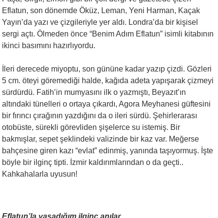
Eflatun, son dönemde Öküz, Leman, Yeni Harman, Kaçak
Yayın’da yazı ve çizgileriyle yer aldı. Londra’da bir kişisel
sergi açtı. Ölmeden önce “Benim Adım Eflatun” isimli kitabının
ikinci basımını hazırlıyordu.
İleri derecede miyoptu, son gününe kadar yazıp çizdi. Gözleri
5 cm. öteyi göremediği halde, kağıda adeta yapışarak çizmeyi
sürdürdü. Fatih’in mumyasını ilk o yazmıştı, Beyazıt’ın
altındaki tünelleri o ortaya çıkardı, Agora Meyhanesi güftesini
bir fırıncı çırağının yazdığını da o ileri sürdü. Şehirlerarası
otobüste, sürekli görevliden şişelerce su istemiş. Bir
bakmışlar, sepet şeklindeki valizinde bir kaz var. Meğerse
bahçesine giren kazı “evlat” edinmiş, yanında taşıyormuş. İşte
böyle bir ilginç tipti. İzmir kaldırımlarından o da geçti..
Kahkahalarla uyusun!
Eflatun’la yaşadığım ilginç anılar