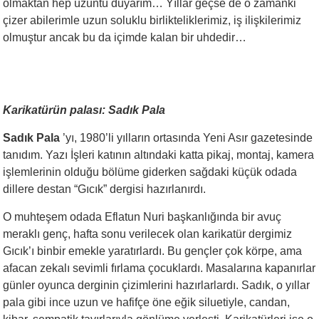
olmaktan hep üzüntü duyarım… Yıllar geçse de o zamanki
çizer abilerimle uzun soluklu birlikteliklerimiz, iş ilişkilerimiz
olmuştur ancak bu da içimde kalan bir uhdedir…
Karikatürün palası: Sadık Pala
Sadık Pala
’yı, 1980’li yılların ortasında Yeni Asır gazetesinde
tanıdım. Yazı İşleri katının altındaki katta pikaj, montaj, kamera
işlemlerinin olduğu bölüme giderken sağdaki küçük odada
dillere destan “Gıcık” dergisi hazırlanırdı.
O muhteşem odada Eflatun Nuri başkanlığında bir avuç
meraklı genç, hafta sonu verilecek olan karikatür dergimiz
Gıcık’ı binbir emekle yaratırlardı. Bu gençler çok körpe, ama
afacan zekalı sevimli fırlama çocuklardı. Masalarına kapanırlar
günler oyunca derginin çizimlerini hazırlarlardı. Sadık, o yıllar
pala gibi ince uzun ve hafifçe öne eğik siluetiyle, candan,