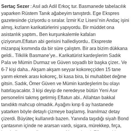
Sertaç Sezer
: Asıl adı Adil Erkoç tur. Basmanede tabelacılık
yaparken Rüstem Tanık ağabeyim tanıştırdı. Ege Ekspres
gazetesinde çiziyordu o sıralar. İzmir Kız Lisesi’nin Andaç işini
almış, kızların karikatürlerini yapıyordu. Bir müddet ona
asistanlık yaptım.. Ben kurşunkalemle kafaları
çiziyorum.Eflatun abi gerisini hallediyordu.. Ekspreste
mizanpaj kısmında da bir süre çalıştım. Bir ara bizim dükkana
geldi.. Tilkilik Basmane’ye.. Karikatürist kardeşlerim Sadık
Pala ve Mümin Durmaz ve Güven soyadlı bir başka çizer.. Ve
6-7 kişi daha.. Akşam akşam seyyar kokoreççiden 15 tane
yarım ekmek arası kokoreç, bi kasa bira, bi muhabbet değme
gitsin. Sadık, Ömer Güven ve Mümin kardeşlerim bu olayı
hatırlayacaktır. 3 kişi deyip de neredeyse bütün Yeni Asır
personelini takmış getirmiş Eflatun abi.. Allahtan bakkal
tanıdıktı mahcup olmadık. Ayağını kırıp 6 ay hastanede
yatarken böyle detaylı çizmeye başlamış. İnanılmaz detay
çizerdi. Büyüteç kullanırdı bazen. Yanında taşıdığı siyah Bond
çantasının içinde ne ararsan vardı, sigara, mürekkep, fırça,