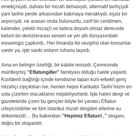
emekçisiydi, dahası bir mizah dehasıydı, alternatif tarihçiydi
yani tarihe perde arkasından bakmaya meraklıydı, eşsiz bir
arşivciydi, ne arasan onda bulunurdu, zarif bir centilmen,
kalender, çelebi mizaçlı ve tadına doyum olmaz derecede
ketum bir denizlerarası serseri ve yer altı dünyasındaki
esrarengiz çapkındı.. Her limanda bir sevgilisi olan korsanlar
vardır ya, işte sanki onların ruhunu taşırdı.
Ama en belirgin özelliği, bir kabile reisiydi. Çevresinde
müritleşmiş
“Eflatungiller”
familyası olduğu halde yaşardı.
Kızılderili bağlılığı içinde kendisine tapan kızlı-erkekli genç
mizahçı zıpçıktıları ise, hemen hepsi Karikatür Tarihi’mizin en
usta çizerleri olacaklarını müjdeliyorlardı. İşte halen dergi ve
gazetelerde çizen bu gençler böyle bir yaratıcı Eflatun
izleyicisidirler ve tüm İstanbul mizah dergileri ellerine su
dökemezdi!… Bu bakımdan
“Hepimiz Eflatun!..”
sloganı,
doğru bir slogandır.