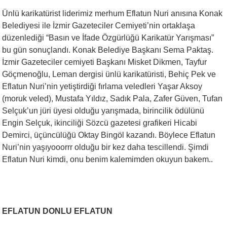
Ünlü karikatürist liderimiz merhum Eflatun Nuri anısına Konak
Belediyesi ile İzmir Gazeteciler Cemiyeti’nin ortaklaşa
düzenlediği “Basın ve İfade Özgürlüğü Karikatür Yarışması”
bu gün sonuçlandı. Konak Belediye Başkanı Sema Paktaş.
İzmir Gazeteciler cemiyeti Başkanı Misket Dikmen, Tayfur
Göçmenoğlu, Leman dergisi ünlü karikatüristi, Behiç Pek ve
Eflatun Nuri’nin yetiştirdiği fırlama veledleri Yaşar Aksoy
(moruk veled), Mustafa Yıldız, Sadık Pala, Zafer Güven, Tufan
Selçuk’un jüri üyesi olduğu yarışmada, birincilik ödülünü
Engin Selçuk, ikinciliği Sözcü gazetesi grafikeri Hicabi
Demirci, üçüncülüğü Oktay Bingöl kazandı. Böylece Eflatun
Nuri’nin yaşıyooorrr olduğu bir kez daha tescillendi. Şimdi
Eflatun Nuri kimdi, onu benim kalemimden okuyun bakem..
EFLATUN DONLU EFLATUN