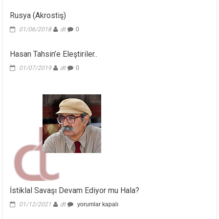
Rusya (Akrostiş)
01/06/2018
dt
0
Hasan Tahsin’e Eleştiriler..
01/07/2019
dt
0
İstiklal Savaşı Devam Ediyor mu Hala?
İstiklal
01/12/2021
dt
yorumlar kapalı
Savaşı