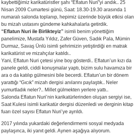
kaybettiğimiz karikatüristler şahı “Eflatun Nuri”yi andık.. 25
Nisan 2009 Cumartesi günü, Saat: 18.30-19.30 arasında 1
numaralı salonda toplanıp, hepimiz üzerinde büyük etkisi olan
bu mizah ustasını gündeme kahkahalarla getirdik.
“Eflatun Nuri ile Birlikteyiz”
isimli benim yönettiğim
panelimize, Mustafa Yıldız, Zafer Güven, Sadık Pala, Mümin
Durmaz, Savaş Ünlü isimli şehrimizin yetiştirdiği en matrak
karikatürist ve mizahçılar katıldı..
Yani, Eflatun Nuri çetesi yine boy gösterdi.. Eflatun’un kızı da
panele geldi, ciddi konuşmalar yaptı, bizim sulu havamıza bir
ara o da katılıp gülmesini bile becerdi. Eflatun’un bir dönem
yarattığı “Gıcık” mizah dergisi anılarını paylaştık.. Neler
yumurtladık neler?.. Millet gülmekten yerlere yattı..
Salonda Eflatun Nuri’nin karikatürlerinden oluşan sergiyi ise,
Saat Kulesi isimli karikatür dergisi düzenledi ve derginin kitap
fuarı özel sayısı Eflatun Nuri’ye ayrıldı.
2017 yılında yukardaki değerlendirmemi sosyal medyada
paylaşınca, iki yanıt geldi. Aynen aşağıya alıyorum.