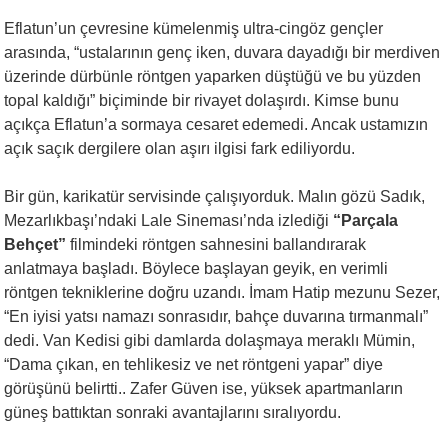
Eflatun’un çevresine kümelenmiş ultra-cingöz gençler
arasında, “ustalarının genç iken, duvara dayadığı bir merdiven
üzerinde dürbünle röntgen yaparken düştüğü ve bu yüzden
topal kaldığı” biçiminde bir rivayet dolaşırdı. Kimse bunu
açıkça Eflatun’a sormaya cesaret edemedi. Ancak ustamızın
açık saçık dergilere olan aşırı ilgisi fark ediliyordu.
Bir gün, karikatür servisinde çalışıyorduk. Malın gözü Sadık,
Mezarlıkbaşı’ndaki Lale Sineması’nda izlediği
“Parçala
Behçet”
filmindeki röntgen sahnesini ballandırarak
anlatmaya başladı. Böylece başlayan geyik, en verimli
röntgen tekniklerine doğru uzandı. İmam Hatip mezunu Sezer,
“En iyisi yatsı namazı sonrasıdır, bahçe duvarına tırmanmalı”
dedi. Van Kedisi gibi damlarda dolaşmaya meraklı Mümin,
“Dama çıkan, en tehlikesiz ve net röntgeni yapar” diye
görüşünü belirtti.. Zafer Güven ise, yüksek apartmanların
güneş battıktan sonraki avantajlarını sıralıyordu.