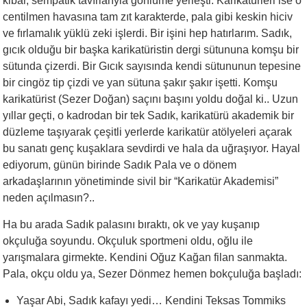
kibar, sempatik tavırlarıyla gönlüme yerleşti. Karikatürleri ise o
centilmen havasına tam zıt karakterde, pala gibi keskin hiciv
ve fırlamalık yüklü zeki işlerdi. Bir işini hep hatırlarım. Sadık,
gıcık olduğu bir başka karikatüristin dergi sütununa komşu bir
sütunda çizerdi. Bir Gıcık sayısında kendi sütununun tepesine
bir cingöz tip çizdi ve yan sütuna şakır şakır işetti. Komşu
karikatürist (Sezer Doğan) saçını başını yoldu doğal ki.. Uzun
yıllar geçti, o kadrodan bir tek Sadık, karikatürü akademik bir
düzleme taşıyarak çeşitli yerlerde karikatür atölyeleri açarak
bu sanatı genç kuşaklara sevdirdi ve hala da uğraşıyor. Hayal
ediyorum, günün birinde Sadık Pala ve o dönem
arkadaşlarının yönetiminde sivil bir “Karikatür Akademisi”
neden açılmasın?..
Ha bu arada Sadık palasını bıraktı, ok ve yay kuşanıp
okçuluğa soyundu. Okçuluk sportmeni oldu, oğlu ile
yarışmalara girmekte. Kendini Oğuz Kağan filan sanmakta.
Pala, okçu oldu ya, Sezer Dönmez hemen bokçuluğa başladı:
Yaşar Abi, Sadık kafayı yedi… Kendini Teksas Tommiks