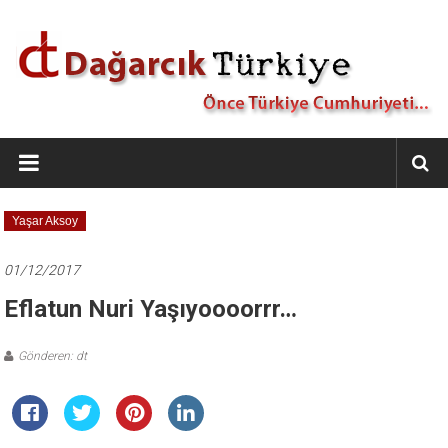
İçeriğe
geç
Dağarcık
Türkiye
Önce
Yaşar Aksoy
Türkiye
Cumhuriyeti…
01/12/2017
Eflatun Nuri Yaşıyoooorrr…
Gönderen: dt