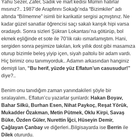
Yahu Sezer, Zafer, Sadık ve mart kedisi Mümin hatırlar
mısınız?.. 1987’de Arapfırını Sokağı’nda “Bizimkiler” adı
altında “Bilmemne” isimli bir karikatür sergisi açmıştınız. Ne
kadar güzel sanatlar öğrencisi saçı sakalı karışık hipi varsa
oradaydı. Sonra sizleri Şükran Lokantası’na götürüp, bol
ekmek eşliğinde et sote ile 70’lik rakı ısmarlamıştım. Hani,
sergiden sonra peşimize takılan, kırk yıllık dost gibi masamıza
oturup bizimle beleş yiyip içen, siyah paltolu bir adam vardı.
Hiç birimiz onu tanımıyorduk.. Adamın arkasından hanginiz
demişti lan,
“Bu herif, yüzde yüz
Eflatun’un casusudur!”
diye?..
Benim onu tanıdığım zaman yanındakileri şöyle bir
sıralayalım.. Eflatun’cu yazarlar şunlardı:
Hakan Boyav,
Bahar Silkü, Burhan Esen, Nihat Paykoç, Reşat Yörük,
Mukadder Özakman, Metin Pütmek, Oklu Kirpi, Savaş
Büke, Özden Güler, Nurettin İğci, Hüseyin Demir,
Çağlayan Çanbay
ve diğerleri..Bilgisayarda ise
Berrin
ile
Dilek
otururdu.