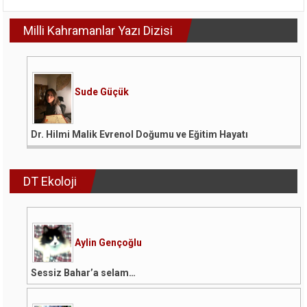
Devam
Ediyor
Milli Kahramanlar Yazı Dizisi
mu
Hala?
için
Sude Güçük
Dr. Hilmi Malik Evrenol Doğumu ve Eğitim Hayatı
DT Ekoloji
Aylin Gençoğlu
Sessiz Bahar’a selam…