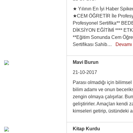
★ Yılının En İyi Haber Spike
★CEM ÖĞRETİR İle Profesyo
Profesyonel Sertifika** BED
DİKSİYON EĞİTİMİ **** ETK
**Eğitim Sonunda Cem Öğreti
Sertifikası Sahib…
Devamı
Mavi Burun
21-10-2017
Parası olmadığı için bilimse
bilim adamı ve onun beceriksi
zengin olmaya çalışırlar. Bu
geliştirirler. Amaçları kendi
kimseleri getirip, üstündeki
Kitap Kurdu