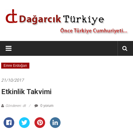
İçeriğe
geç
Dağarcık
Türkiye
Önce
Emre Erdoğan
Türkiye
Cumhuriyeti…
21/10/2017
Etkinlik Takvimi
Gönderen: dt
0 yorum