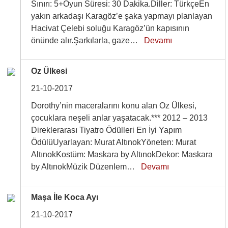
Sınırı: 5+Oyun Süresi: 30 Dakika.Diller: TürkçeEn
yakın arkadaşı Karagöz’e şaka yapmayı planlayan
Hacivat Çelebi soluğu Karagöz’ün kapısının
önünde alır.Şarkılarla, gaze…
Devamı
Oz Ülkesi
21-10-2017
Dorothy’nin maceralarını konu alan Oz Ülkesi,
çocuklara neşeli anlar yaşatacak.*** 2012 – 2013
Direklerarası Tiyatro Ödülleri En İyi Yapım
ÖdülüUyarlayan: Murat AltınokYöneten: Murat
AltınokKostüm: Maskara by AltınokDekor: Maskara
by AltınokMüzik Düzenlem…
Devamı
Maşa İle Koca Ayı
21-10-2017