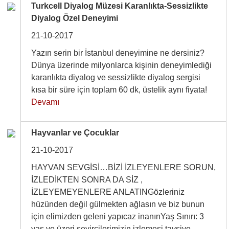
Turkcell Diyalog Müzesi Karanlıkta-Sessizlikte
Diyalog Özel Deneyimi
21-10-2017
Yazın serin bir İstanbul deneyimine ne dersiniz?
Dünya üzerinde milyonlarca kişinin deneyimlediği
karanlıkta diyalog ve sessizlikte diyalog sergisi
kısa bir süre için toplam 60 dk, üstelik aynı fiyata!
Devamı
Hayvanlar ve Çocuklar
21-10-2017
HAYVAN SEVGİSİ…BİZİ İZLEYENLERE SORUN,
İZLEDİKTEN SONRA DA SİZ ,
İZLEYEMEYENLERE ANLATINGözleriniz
hüzünden değil gülmekten ağlasın ve biz bunun
için elimizden geleni yapıcaz inanınYaş Sınırı: 3
yaş ve üzeri seyircilerimizin izlemesi tavsiye