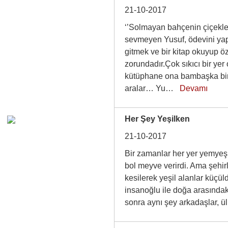
21-10-2017
‘’Solmayan bahçenin çiçekler
sevmeyen Yusuf, ödevini ya
gitmek ve bir kitap okuyup ö
zorundadır.Çok sıkıcı bir yer 
kütüphane ona bambaşka bir 
aralar… Yu…
Devamı
Her Şey Yeşilken
21-10-2017
Bir zamanlar her yer yemyeşi
bol meyve verirdi. Ama şehir
kesilerek yeşil alanlar küçül
insanoğlu ile doğa arasındaki 
sonra aynı şey arkadaşlar, 