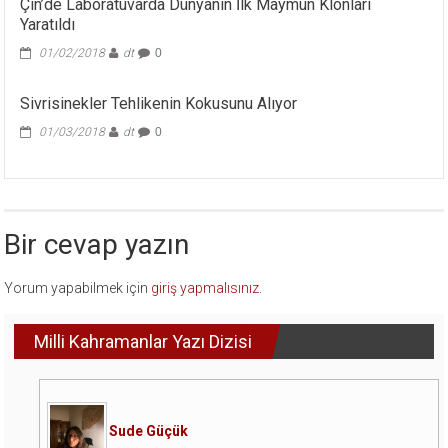
Çin’de Laboratuvarda Dünyanın İlk Maymun Klonları
Yaratıldı
01/02/2018
dt
0
Sivrisinekler Tehlikenin Kokusunu Alıyor
01/03/2018
dt
0
Bir cevap yazın
Yorum yapabilmek için
giriş yapmalısınız
.
Milli Kahramanlar Yazı Dizisi
Sude Güçük