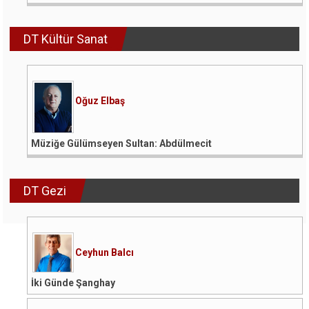
DT Kültür Sanat
Oğuz Elbaş
Müziğe Gülümseyen Sultan: Abdülmecit
DT Gezi
Ceyhun Balcı
İki Günde Şanghay