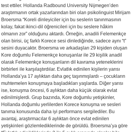
test ettiler. Hollanda Radbound University Nijmegen’den
araştırmanın ortak yazarlarından biri olan psikolinguist Mirijam
Broersma “Koreli dinleyiciler için bu seslerin tanınmasının
kolay, fakat ikinci-dil öğrenicileri için bu seslere hâkim
olmanın zor” olduğunu aktardı. Örneğin, anadili Felemenkçe
olan birisi, üç farklı Korece sesi dinlediğinde, sadece aynı “t”
sesini duyacaktır. Broersma ve arkadaşları 29 kişiden oluşan
Kore doğumlu Felemenkçe konuşanlar ile 29 kişilik anadil
olarak Felemenkçe konuşanların dil kavrama yeteneklerini
birbirleri ile karşılaştırdılar. Evlatlık edinilen kişilerin yarısı
Hollanda’ya 17 aylıktan daha geç taşınmışlardı – çocukların
muhtemelen konuşmaya başladıkları yaşlarda. Diğer yarısı
ise, konuşma öncesi, 6 aylıktan daha küçük olarak evlat
edinilmişlerdi. Grup bazında, Kore doğumlu yetişkinler,
Hollanda doğumlu yerlilerden Korece konuşma ve sesleri
tanıma konusunda daha iyi performans sergilediler. Bu
avantaj, araştırmacılar 6 aylıktan önce evlat edinilen
yetişkinleri gözlemlediklerinde de görüldü. Broersma’ya göre