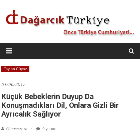
İçeriğe
geç
Dağarcık
Türkiye
Önce
Taylan Cüyaz
Türkiye
Cumhuriyeti…
01/06/2017
Küçük Bebeklerin Duyup Da
Konuşmadıkları Dil, Onlara Gizli Bir
Ayrıcalık Sağlıyor
Gönderen: dt
0 yorum