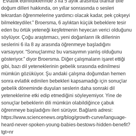
“Evlatlık edinildiklerinde 3 ila 5 aylık arasında olanlar bile
doğum dilleri hakkında, on yıllar sonrasında o sesleri
tekrardan öğrenmelerine yardımcı olacak kadar, pek çokşeyi
bilmekteydiler.” Broersma, 6 aylıktan küçük bebeklere tesir
eden bu örtük yeteneği keşfetmenin heyecan verici olduğunu
söylüyor. Çoğu araştırmacı, yeni doğanların ilk dillerinin
seslerini 6 ila 8 ay arasında öğrenmeye başladığını
varsayıyor. “Sonuçlarımız bu varsayımın yanlış olduğunu
gösteriyor.” diyor Broersma. Diğer çalışmaların işaret ettiği
gibi, bazı dil yeteneklerinin gebelik sırasında edinilmesi
mümkün gözüküyor. Şu andaki çalışma doğumdan hemen
sonra evlatlık edinilen bebekleri kapsamadığı için sonuçlar
gebelik döneminde duyulan seslerin daha sonraki dil
yeteneklerine etki edip etmediğini söyleyemiyor. Yine de
sonuçlar bebeklerin dili mümkün olabildiğince çabuk
öğrenmeye başladığını ileri sürüyor. Bağlantı adresi:
https://www.sciencenews.org/blog/growth-curve/language-
heard-never-spoken-young-babies-bestows-hidden-benefit?
tgt=nr