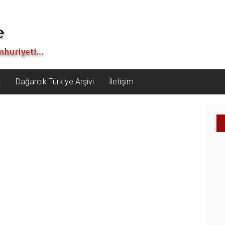
z
Dağarcık Türkiye Arşivi
İletişim