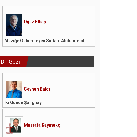
Oğuz Elbaş
Müziğe Gülümseyen Sultan: Abdülmecit
DT Gezi
Ceyhun Balcı
İki Günde Şanghay
Mustafa Kaymakçı