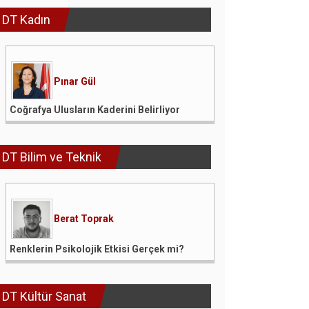
DT Kadın
Pınar Gül
Coğrafya Ulusların Kaderini Belirliyor
DT Bilim ve Teknik
Berat Toprak
Renklerin Psikolojik Etkisi Gerçek mi?
DT Kültür Sanat