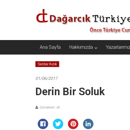
İçeriğe
Dağarcık
geç
Türkiye
Önce
Türkiye
Cumhuriyeti…
Ana Sayfa
Hakkımızda
Yazarlarımı
Serdar Kızık
01/06/2017
Derin Bir Soluk
Gönderen: dt