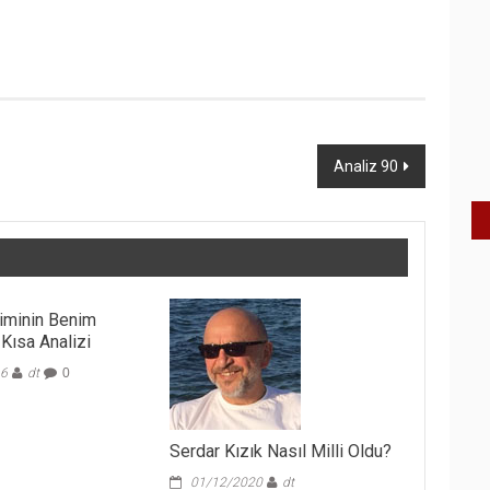
Analiz 90
şiminin Benim
Kısa Analizi
16
dt
0
Serdar Kızık Nasıl Milli Oldu?
01/12/2020
dt