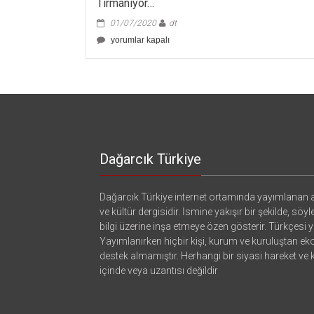
Tırmanıyor…
01/07/2020
dt
İktidarın
yorumlar kapalı
Doğaya
Yönelik
Yıkım
Politikaları
Her
Ay
Artarak
Tırmanıyor…
için
Dağarcık Türkiye
Dağarcık Türkiye internet ortamında yayımlanan a
ve kültür dergisidir. İsmine yakışır bir şekilde, söyl
bilgi üzerine inşa etmeye özen gösterir. Türkçesi ya
Yayımlanırken hiçbir kişi, kurum ve kuruluştan e
destek almamıştır. Herhangi bir siyasi hareket ve
içinde veya uzantısı değildir