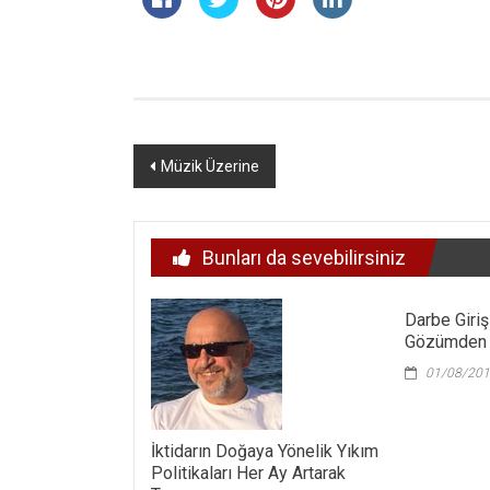
Yazı
Müzik Üzerine
dolaşımı
Bunları da sevebilirsiniz
Darbe Giri
Gözümden 
01/08/20
İktidarın Doğaya Yönelik Yıkım
Politikaları Her Ay Artarak