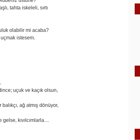
lüdeniz üstüne?
ı, tahta iskeleli, sırtı
luk olabilir mi acaba?
i uçmak istesem.
.
dince; uçuk ve kaçık olsun,
 balıkçı, ağ atmış dönüyor,
e gelse, kıvılcımlarla…