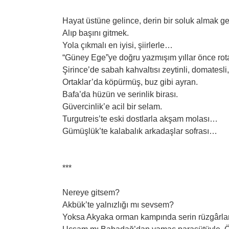
Hayat üstüne gelince, derin bir soluk almak ge
Alıp başını gitmek.
Yola çıkmalı en iyisi, şiirlerle…
“Güney Ege”ye doğru yazmışım yıllar önce ro
Şirince’de sabah kahvaltısı zeytinli, domatesli, 
Ortaklar’da köpürmüş, buz gibi ayran.
Bafa’da hüzün ve serinlik birası.
Güvercinlik’e acil bir selam.
Turgutreis’te eski dostlarla akşam molası…
Gümüşlük’te kalabalık arkadaşlar sofrası…
***
Nereye gitsem?
Akbük’te yalnızlığı mı sevsem?
Yoksa Akyaka orman kampında serin rüzgârlard