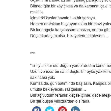
Uçsam mı Babadağ’dan yamaç paraşütüyle, Ö
Bilmediğim bir koy çıksa ya da karşıma; çakıl taşl
makilik.
İçimdeki kuşlar havalansa bir şarkıya.
Hemen oracıktan başlayan uzun bir mavi yolcu
Bir kırlangıçla karşılaşsam ansızın, onunu gib
Düş arkadaşım olsa, hikayelerini dinlesem…
***
“En iyisi otur oturduğun yerde” dedim kendime
Uzun ve ıssız bir sahil düşle; bir öykü yaz ken
sakıncası yok.
Kumsalda, gün batımında başlasın. Karşıda bir
umutla bekleyecek, rastgelsin…
Birkaç yudum ferahlık geçse içime, gece ateşl
Bir şiir düşse yıldızlardan o sırada.