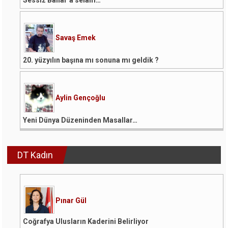
Sessiz Bahar’a selam…
Savaş Emek
20. yüzyılın başına mı sonuna mı geldik ?
Aylin Gençoğlu
Yeni Dünya Düzeninden Masallar…
DT Kadın
Pınar Gül
Coğrafya Ulusların Kaderini Belirliyor