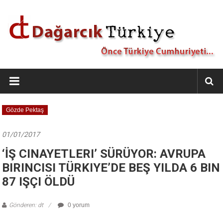
İçeriğe
geç
Dağarcık
Türkiye
Önce
Gözde Pektaş
Türkiye
Cumhuriyeti…
01/01/2017
‘İŞ CINAYETLERI’ SÜRÜYOR: AVRUPA
BIRINCISI TÜRKIYE’DE BEŞ YILDA 6 BIN
87 IŞÇI ÖLDÜ
Gönderen: dt
0 yorum