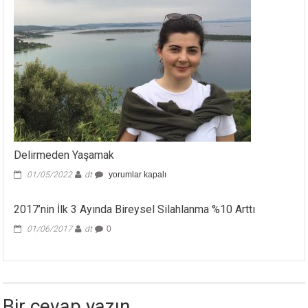
Delirmeden Yaşamak
Delirmeden
01/05/2022
dt
yorumlar kapalı
Yaşamak
için
2017’nin İlk 3 Ayında Bireysel Silahlanma %10 Arttı
01/06/2017
dt
0
Bir cevap yazın