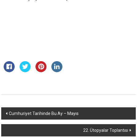
Yazı
Cumhuriyet Tarihinde Bu Ay – Mayıs
dolaşımı
22. Ütopyalar Toplantısı