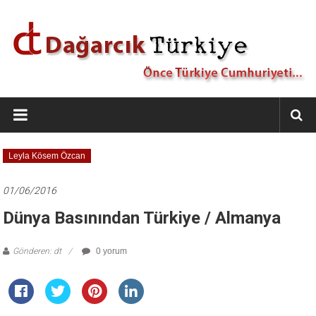
İçeriğe
geç
Dağarcık
Türkiye
Önce
Leyla Kösem Özcan
Türkiye
Cumhuriyeti…
01/06/2016
Dünya Basınından Türkiye / Almanya
Gönderen: dt
0 yorum