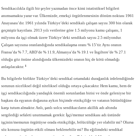
Sendikacılıkla ilgili bir şeyler yazmadan önce kimi istatistiksel bilgileri
anımsamakta yarar var. Ülkemizde, emekçi örgütlenmesinin dönüm noktası 1961
Anayasası’dır. 1961 yılında Türkiye’deki sendikalı çalışan sayısı 300 bin olarak
geçmiştir kayıtlara. 2013 yılı verilerine göre 1.5 milyonu kamu çalışanı, 1
milyonu da işçi olmak üzere Türkiye’deki sendikalı sayısı 2.5 milyondur.
Çalışan sayısına oranlandığında sendikalaşma oranı % 15’tir. Aynı oranın
Fransa’da % 7.7, ABD’de % 11.9, Almanya’da % 19.1 ve İngiltere’de % 27.1
olduğu göz önüne alındığında ülkemizdeki oranın hiç de kötü olmadığı
1
anlaşılacaktır.
Bu bilgilerle birlikte Türkiye’deki sendikal ortamdaki durağanlık irdelendiğinde
sorunun niceliksel değil niteliksel olduğu ortaya çıkacaktır. Hem kamu, hem de
işçi sendikacılığında yandaşlık önemli sorunlardan birisi ve önde geleniyse bir
başkası da eşyanın doğasına aykırı biçimde etnikçiliğe ve vatanın bütünlüğüne
karşı tutum almaktır. Anlı, şanlı solcu sendikacıların akillik adı altında
sergilediği sefaleti unutmamak gerekir. İşçi/memur sendikası adı üstünde
işçinin/memurun örgütüyse orada etnikçiliğe, bölücülüğe yer olabilir mi? Olursa
söz konusu örgütün etkili olması beklenebilir mi? Bu eğilimdeki sendikal