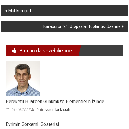
Yazı
Mahkumiyet
dolaşımı
Karaburun 21. Ütopyalar Toplantısı Üzerine
Bunları da sevebilirsiniz
Bereketli Hilal’den Günümüze Elementlerin İzinde
Bereketli
01/10/2025
dt
yorumlar kapalı
Hilal’den
Günümüze
Evrimin Görkemli Gösterisi
Elementlerin