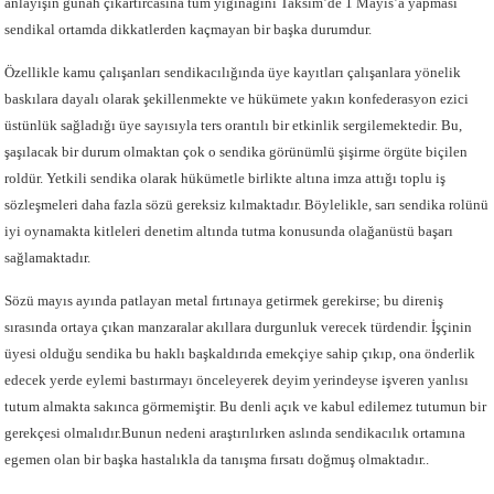
anlayışın günah çıkartırcasına tüm yığınağını Taksim’de 1 Mayıs’a yapması
sendikal ortamda dikkatlerden kaçmayan bir başka durumdur.
Özellikle kamu çalışanları sendikacılığında üye kayıtları çalışanlara yönelik
baskılara dayalı olarak şekillenmekte ve hükümete yakın konfederasyon ezici
üstünlük sağladığı üye sayısıyla ters orantılı bir etkinlik sergilemektedir. Bu,
şaşılacak bir durum olmaktan çok o sendika görünümlü şişirme örgüte biçilen
roldür. Yetkili sendika olarak hükümetle birlikte altına imza attığı toplu iş
sözleşmeleri daha fazla sözü gereksiz kılmaktadır. Böylelikle, sarı sendika rolünü
iyi oynamakta kitleleri denetim altında tutma konusunda olağanüstü başarı
sağlamaktadır.
Sözü mayıs ayında patlayan metal fırtınaya getirmek gerekirse; bu direniş
sırasında ortaya çıkan manzaralar akıllara durgunluk verecek türdendir. İşçinin
üyesi olduğu sendika bu haklı başkaldırıda emekçiye sahip çıkıp, ona önderlik
edecek yerde eylemi bastırmayı önceleyerek deyim yerindeyse işveren yanlısı
tutum almakta sakınca görmemiştir. Bu denli açık ve kabul edilemez tutumun bir
gerekçesi olmalıdır.Bunun nedeni araştırılırken aslında sendikacılık ortamına
egemen olan bir başka hastalıkla da tanışma fırsatı doğmuş olmaktadır..