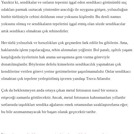
Yazıktır ki, sendikalar ve onların tepesini işgal eden sendikacı görünümlü suç
odakları parmak ısırtacak yöntemler aracılığı ile soyguna girişen, yolsuzluğun
binbir türlüsüyle cebini dolduran onur yoksunu kişilerdir. Bu denli namus
yoksunu olmuş ve sendikaların tepelerini işgal etmiş olan sözde sendikacılar
artık sendikacı olmaktan çok rehinedirler.
Her türlü yolsuzluk ve hırsızlıkları çok geçmeden fark edilir bu gibilerin. Ama,
haklarında işlem yapılacağına, rehin alınmaları yeğlenir. Bol paralı, ışıltılı yaşam
karşılığında üyelerinin hak arama savaşımına gem vurma göreviyle
donatılmışlardır. Böylesine defolu kimselerin sendikacılık yapmaktan çok
kendilerine verilen görevi yerine getirmelerine şaşırılmamalıdır. Onlar sendikacı
olmaktan çok tepelere yerleştirilmiş işveren yandaşı Truva Atlarıdır.
Çok da beklenmeyen anda ortaya çıkan metal fırtınanın nasıl bir sonuca
erişeceği zamanla görülecektir. Ancak, metal fırtınanın kahramanları yıllardır
sırtlarında taşıdıkları sendika ağalarını emek ortamından uzaklaştırırlarsa eğer;
bu bile azımsanmayacak bir başarı olarak geçecektir tarihe.