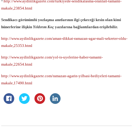
1
http://www.aydinlikgazete.com/turkiyede-sendikalasma-oranlari-tamami-
makale,23854.html
Sendikacı görünümlü yozlaşma anıtlarının ilgi çekeceği kesin olan kimi
hünerlerine ilişkin
Yıldırım Koç
yazılarına bağlantılardan erişilebilir.
http://www.aydinlikgazete.com/aman-dikkat-ramazan-agar-mali-sekreter-oldu-
makale,25353.html
http://www.aydinlikgazete.com/yol-is-uyelerine-haber-tamami-
makale,22654.html
http://www.aydinlikgazete.com/ramazan-agarin-yilbasi-hediyeleri-tamami-
makale,17490.html