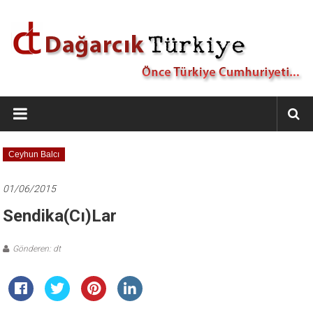
İçeriğe
geç
Dağarcık
Türkiye
Önce
Ceyhun Balcı
Türkiye
Cumhuriyeti…
01/06/2015
Sendika(cı)lar
Gönderen: dt