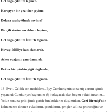
Gel dağa çıkalım teğmen.
Karışıyor bir yezit her şeyime,
Dolara satılıp ölmek neyime?
Bir çift sözüm var Adnan beyime,
Gel dağa çıkalım İzmirli teğmen.
Kuvayı Milliye kanı damarda,
Asker ocağının şanı damarda,
Bekler bizi yüzbin yiğit dağlarda,
Gel dağa çıkalım İzmirli teğmen.
18- Evet.. Geldik son maddelere.. Eyy Cumhuriyetin sona eriş acısını içinde
yaşatarak Cumhuriyet bayramını (!) kutlayacak olan boynu bükük insanım…
Yolun sonuna geldiğinde geride bıraktıklarını düşünürken,
Gezi Direnişi’
nde
kahramanca direnen evlatlarını, çocuklarını, gençleri aklına getireceğini ve