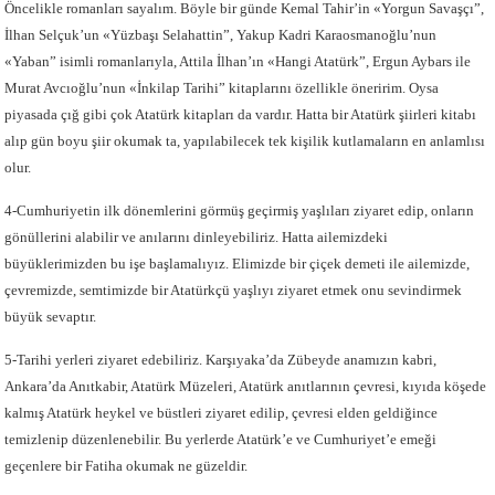
Öncelikle romanları sayalım. Böyle bir günde Kemal Tahir’in «Yorgun Savaşçı”,
İlhan Selçuk’un «Yüzbaşı Selahattin”, Yakup Kadri Karaosmanoğlu’nun
«Yaban” isimli romanlarıyla, Attila İlhan’ın «Hangi Atatürk”, Ergun Aybars ile
Murat Avcıoğlu’nun «İnkilap Tarihi” kitaplarını özellikle öneririm. Oysa
piyasada çığ gibi çok Atatürk kitapları da vardır. Hatta bir Atatürk şiirleri kitabı
alıp gün boyu şiir okumak ta, yapılabilecek tek kişilik kutlamaların en anlamlısı
olur.
4-Cumhuriyetin ilk dönemlerini görmüş geçirmiş yaşlıları ziyaret edip, onların
gönüllerini alabilir ve anılarını dinleyebiliriz. Hatta ailemizdeki
büyüklerimizden bu işe başlamalıyız. Elimizde bir çiçek demeti ile ailemizde,
çevremizde, semtimizde bir Atatürkçü yaşlıyı ziyaret etmek onu sevindirmek
büyük sevaptır.
5-Tarihi yerleri ziyaret edebiliriz. Karşıyaka’da Zübeyde anamızın kabri,
Ankara’da Anıtkabir, Atatürk Müzeleri, Atatürk anıtlarının çevresi, kıyıda köşede
kalmış Atatürk heykel ve büstleri ziyaret edilip, çevresi elden geldiğince
temizlenip düzenlenebilir. Bu yerlerde Atatürk’e ve Cumhuriyet’e emeği
geçenlere bir Fatiha okumak ne güzeldir.