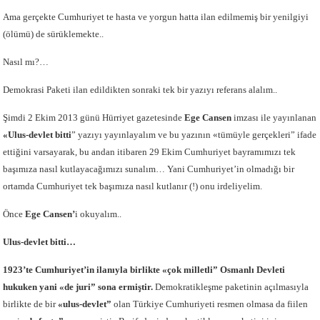
Ama gerçekte Cumhuriyet te hasta ve yorgun hatta ilan edilmemiş bir yenilgiyi
(ölümü) de sürüklemekte..
Nasıl mı?…
Demokrasi Paketi ilan edildikten sonraki tek bir yazıyı referans alalım..
Şimdi 2 Ekim 2013 günü Hürriyet gazetesinde
Ege Cansen
imzası ile yayınlanan
«Ulus-devlet bitti
” yazıyı yayınlayalım ve bu yazının «tümüyle gerçekleri” ifade
ettiğini varsayarak, bu andan itibaren 29 Ekim Cumhuriyet bayramımızı tek
başımıza nasıl kutlayacağımızı sunalım… Yani Cumhuriyet’in olmadığı bir
ortamda Cumhuriyet tek başımıza nasıl kutlanır (!) onu irdeliyelim.
Önce
Ege Cansen’
i okuyalım..
Ulus-devlet bitti…
1923’te Cumhuriyet’in ilanıyla birlikte «çok milletli” Osmanlı Devleti
hukuken yani «de juri” sona ermiştir.
Demokratikleşme paketinin açılmasıyla
birlikte de bir
«ulus-devlet”
olan Türkiye Cumhuriyeti resmen olmasa da fiilen