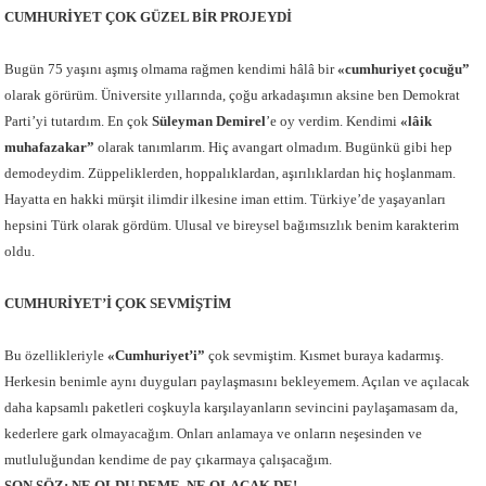
CUMHURİYET ÇOK GÜZEL BİR PROJEYDİ
Bugün 75 yaşını aşmış olmama rağmen kendimi hâlâ bir
«cumhuriyet çocuğu”
olarak görürüm. Üniversite yıllarında, çoğu arkadaşımın aksine ben Demokrat
Parti’yi tutardım. En çok
Süleyman Demirel
’e oy verdim. Kendimi
«lâik
muhafazakar”
olarak tanımlarım. Hiç avangart olmadım. Bugünkü gibi hep
demodeydim. Züppeliklerden, hoppalıklardan, aşırılıklardan hiç hoşlanmam.
Hayatta en hakki mürşit ilimdir ilkesine iman ettim. Türkiye’de yaşayanları
hepsini Türk olarak gördüm. Ulusal ve bireysel bağımsızlık benim karakterim
oldu.
CUMHURİYET’İ ÇOK SEVMİŞTİM
Bu özellikleriyle
«Cumhuriyet’i”
çok sevmiştim. Kısmet buraya kadarmış.
Herkesin benimle aynı duyguları paylaşmasını bekleyemem. Açılan ve açılacak
daha kapsamlı paketleri coşkuyla karşılayanların sevincini paylaşamasam da,
kederlere gark olmayacağım. Onları anlamaya ve onların neşesinden ve
mutluluğundan kendime de pay çıkarmaya çalışacağım.
SON SÖZ: NE OLDU DEME, NE OLACAK DE!