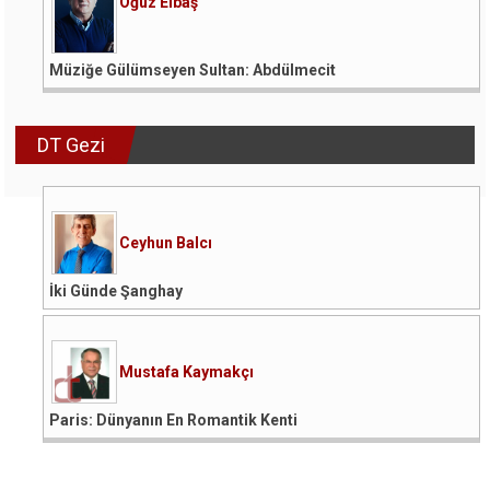
Oğuz Elbaş
Müziğe Gülümseyen Sultan: Abdülmecit
DT Gezi
Ceyhun Balcı
İki Günde Şanghay
Mustafa Kaymakçı
Paris: Dünyanın En Romantik Kenti