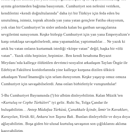
ayrımı gözetmeden bağrıma basıyorum.. Cumhuriyet son nefesini verirken,
kendilerini «kendi doğrultularında” daha iyi bir Türkiye için feda eden bu
unutulmuş, isimsiz, toprak altında yan yana yatan gençlere Fatiha okuyorum,
yok olan bir Cumhuriyet’in sisler ardında kalan bu gariban savaşçılarına
sevgilerimi sunuyorum. Keşke birleşip Cumhuriyet için yan yana Emperyalizm’e
karşı ortaklaşa savaşabilselerdi, ama yapamadılar, yaptırmadılar… Ne yazık ki
artık bu vatan onların kurtarmak istediği «körpe vatan” değil, başka bir «ölü
vatan”.. Yazık oldu hepinize, hepimize.. Ben kendi hesabıma Beyazıt
Meydanı’nda kalleşçe öldürülen devrimci-sosyalist arkadaşım Taylan Özgür ile
Edebiyat Fakültesi koridorlarında yine kalleşçe kurşuna dizilen ülkücü
arkadaşım Yusuf İmamoğlu için selam duruyorum. Keşke yaşayıp omuz omuza
Cumhuriyet için savaşabilselerdi. Ama onları birbirleriyle vuruşturdular!
5-Bu Cumhuriyet Bayramında (!) bir albüm dinleyebilirim. Kalan Müzik’ten
«
Kurtuluş ve
Cephe Türküleri
” iyi gelir.. Ruhi Su, Tolga Çandar ile
buluşabilirim…
Antep Müdafaa Türküsü, Çanakkale İçinde, İzmir’in Kavakları,
Karayılan, Yörük Ali, Ankara’nın Taşına
Bak
.. Bunları dinleyebilir ve doya doya
ağlayabilirim.. Boşa giden bir ulusal kurtuluş savaşının son çığlıklarını aklıma
kazıyabilirim.