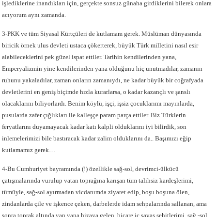
işlediklerine inandıkları için, gerçekte sonsuz günaha girdiklerini bilerek onlara
acıyorum aynı zamanda.
3-PKK ve tüm Siyasal Kürtçüleri de kutlamam gerek. Müslüman dünyasında
biricik örnek ulus devleti ustaca çökerterek, büyük Türk milletini nasıl esir
alabileceklerini pek güzel ispat ettiler. Tarihin kendilerinden yana,
Emperyalizmin yine kendilerinden yana olduğunu hiç unutmadılar, zamanın
ruhunu yakaladılar, zaman onların zamanıydı, ne kadar büyük bir coğrafyada
devletlerini en geniş biçimde hızla kurarlarsa, o kadar kazançlı ve şanslı
olacaklarını biliyorlardı. Benim köylü, işçi, işsiz çocuklarımı mayınlarda,
pusularda zafer çığlıkları ile kalleşçe param parça ettiler. Biz Türklerin
feryatlarını duyamayacak kadar katı kalpli olduklarını iyi bilirdik, son
inlemelerimizi bile bastıracak kadar zalim olduklarını da.. Başımızı eğip
kutlamamız gerek…
4-Bu Cumhuriyet bayramında (!) özellikle sağ-sol, devrimci-ülkücü
çatışmalarında vurulup vatan toprağına karışan tüm talihsiz kardeşlerimi,
tümüyle, sağ-sol ayırmadan vicdanımda ziyaret edip, boşu boşuna ölen,
zindanlarda çile ve işkence çeken, darbelerde idam sehpalarında sallanan, ama
sonra toprak altında yan yana hizaya gelen, biçare iç savaş şehitlerimi, sağ -sol