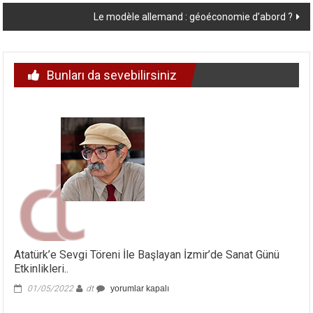
dolaşımı
Le modèle allemand : géoéconomie d’abord ?
Bunları da sevebilirsiniz
Atatürk’e Sevgi Töreni İle Başlayan İzmir’de Sanat Günü
Etkinlikleri..
Atatürk’e
01/05/2022
dt
yorumlar kapalı
Sevgi