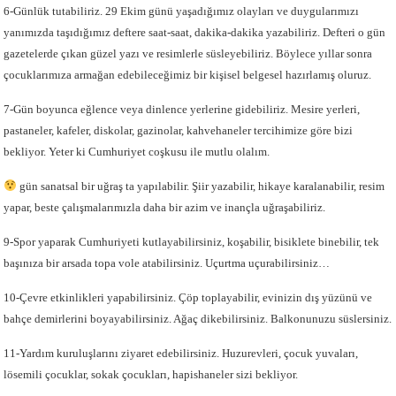
6-Günlük tutabiliriz. 29 Ekim günü yaşadığımız olayları ve duygularımızı
yanımızda taşıdığımız deftere saat-saat, dakika-dakika yazabiliriz. Defteri o gün
gazetelerde çıkan güzel yazı ve resimlerle süsleyebiliriz. Böylece yıllar sonra
çocuklarımıza armağan edebileceğimiz bir kişisel belgesel hazırlamış oluruz.
7-Gün boyunca eğlence veya dinlence yerlerine gidebiliriz. Mesire yerleri,
pastaneler, kafeler, diskolar, gazinolar, kahvehaneler tercihimize göre bizi
bekliyor. Yeter ki Cumhuriyet coşkusu ile mutlu olalım.
gün sanatsal bir uğraş ta yapılabilir. Şiir yazabilir, hikaye karalanabilir, resim
yapar, beste çalışmalarımızla daha bir azim ve inançla uğraşabiliriz.
9-Spor yaparak Cumhuriyeti kutlayabilirsiniz, koşabilir, bisiklete binebilir, tek
başınıza bir arsada topa vole atabilirsiniz. Uçurtma uçurabilirsiniz…
10-Çevre etkinlikleri yapabilirsiniz. Çöp toplayabilir, evinizin dış yüzünü ve
bahçe demirlerini boyayabilirsiniz. Ağaç dikebilirsiniz. Balkonunuzu süslersiniz.
11-Yardım kuruluşlarını ziyaret edebilirsiniz. Huzurevleri, çocuk yuvaları,
lösemili çocuklar, sokak çocukları, hapishaneler sizi bekliyor.