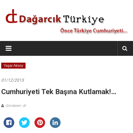
İçeriğe
geç
Dağarcık
Türkiye
Önce
Yaşar Aksoy
Türkiye
Cumhuriyeti…
01/12/2013
Cumhuriyeti Tek Başına Kutlamak!…
Gönderen: dt