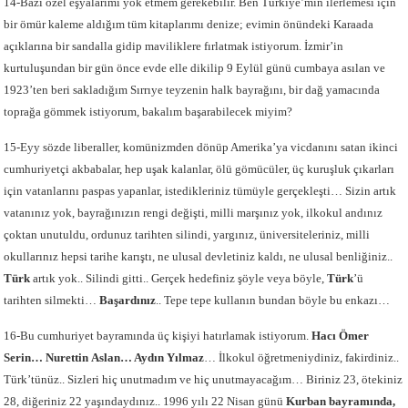
14-Bazı özel eşyalarımı yok etmem gerekebilir. Ben Türkiye’min ilerlemesi için
bir ömür kaleme aldığım tüm kitaplarımı denize; evimin önündeki Karaada
açıklarına bir sandalla gidip maviliklere fırlatmak istiyorum. İzmir’in
kurtuluşundan bir gün önce evde elle dikilip 9 Eylül günü cumbaya asılan ve
1923’ten beri sakladığım Sırrıye teyzenin halk bayrağını, bir dağ yamacında
toprağa gömmek istiyorum, bakalım başarabilecek miyim?
15-Eyy sözde liberaller, komünizmden dönüp Amerika’ya vicdanını satan ikinci
cumhuriyetçi akbabalar, hep uşak kalanlar, ölü gömücüler, üç kuruşluk çıkarları
için vatanlarını paspas yapanlar, istedikleriniz tümüyle gerçekleşti… Sizin artık
vatanınız yok, bayrağınızın rengi değişti, milli marşınız yok, ilkokul andınız
çoktan unutuldu, ordunuz tarihten silindi, yargınız, üniversiteleriniz, milli
okullarınız hepsi tarihe karıştı, ne ulusal devletiniz kaldı, ne ulusal benliğiniz..
Türk
artık yok.. Silindi gitti.. Gerçek hedefiniz şöyle veya böyle,
Türk
’ü
tarihten silmekti…
Başardınız
.. Tepe tepe kullanın bundan böyle bu enkazı…
16-Bu cumhuriyet bayramında üç kişiyi hatırlamak istiyorum.
Hacı Ömer
Serin… Nurettin
Aslan… Aydın Yılmaz
… İlkokul öğretmeniydiniz, fakirdiniz..
Türk’tünüz.. Sizleri hiç unutmadım ve hiç unutmayacağım… Biriniz 23, ötekiniz
28, diğeriniz 22 yaşındaydınız.. 1996 yılı 22 Nisan günü
Kurban bayramında,