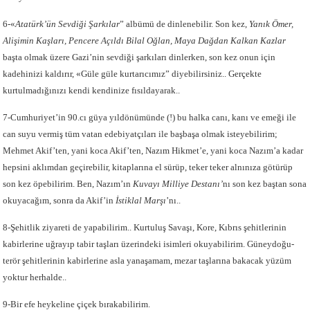
6-«
Atatürk’ün Sevdiği Şarkılar
” albümü de dinlenebilir. Son kez,
Yanık Ömer,
Alişimin
Kaşları, Pencere Açıldı Bilal Oğlan, Maya Dağdan Kalkan Kazlar
başta olmak üzere Gazi’nin sevdiği şarkıları dinlerken, son kez onun için
kadehinizi kaldırır, «Güle güle kurtarıcımız” diyebilirsiniz.. Gerçekte
kurtulmadığınızı kendi kendinize fısıldayarak..
7-Cumhuriyet’in 90.cı güya yıldönümünde (!) bu halka canı, kanı ve emeği ile
can suyu vermiş tüm vatan edebiyatçıları ile başbaşa olmak isteyebilirim;
Mehmet Akif’ten, yani koca Akif’ten, Nazım Hikmet’e, yani koca Nazım’a kadar
hepsini aklımdan geçirebilir, kitaplarına el sürüp, teker teker alnınıza götürüp
son kez öpebilirim. Ben, Nazım’ın
Kuvayı Milliye Destanı’
nı son kez baştan sona
okuyacağım, sonra da Akif’in
İstiklal Marşı
’nı..
8-Şehitlik ziyareti de yapabilirim.. Kurtuluş Savaşı, Kore, Kıbrıs şehitlerinin
kabirlerine uğrayıp tabir taşları üzerindeki isimleri okuyabilirim. Güneydoğu-
terör şehitlerinin kabirlerine asla yanaşamam, mezar taşlarına bakacak yüzüm
yoktur herhalde..
9-Bir efe heykeline çiçek bırakabilirim.