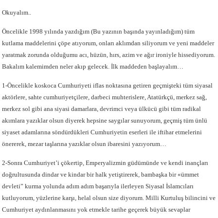
Okuyalım..
Öncelikle 1998 yılında yazdığım (Bu yazının başında yayınladığım) tüm
kutlama maddelerini çöpe atıyorum, onları aklımdan siliyorum ve yeni maddeler
yaratmak zorunda olduğumu acı, hüzün, hırs, azim ve ağır ironiyle hissediyorum.
Bakalım kalemimden neler akıp gelecek. İlk maddeden başlayalım…
1-Öncelikle koskoca Cumhuriyeti iflas noktasına getiren geçmişteki tüm siyasal
aktörlere, sahte cumhuriyetçilere, darbeci muhterislere, Atatürkçü, merkez sağ,
merkez sol gibi ana siyasi damarlara, devrimci veya ülkücü gibi tüm radikal
akımlara yazıklar olsun diyerek hepsine saygılar sunuyorum, geçmiş tüm ünlü
siyaset adamlarına söndürdükleri Cumhuriyetin eserleri ile iftihar etmelerini
önererek, mezar taşlarına yazıklar olsun ibaresini yazıyorum…
2-Sonra Cumhuriyet’i çökertip, Emperyalizmin güdümünde ve kendi inançları
doğrultusunda dindar ve kindar bir halk yetiştirerek, bambaşka bir «ümmet
devleti” kurma yolunda adım adım başarıyla ilerleyen Siyasal İslamcıları
kutluyorum, yüzlerine karşı, helal olsun size diyorum. Milli Kurtuluş bilincini ve
Cumhuriyet aydınlanmasını yok etmekle tarihe geçerek büyük sevaplar