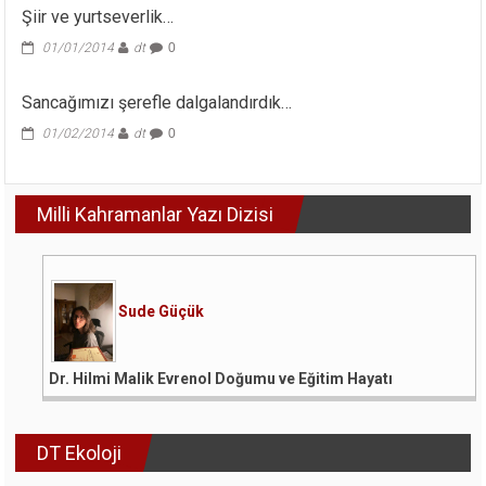
Töreni
Şiir ve yurtseverlik…
İle
Başlayan
01/01/2014
dt
0
İzmir’de
Sanat
Günü
Sancağımızı şerefle dalgalandırdık…
Etkinlikleri..
01/02/2014
dt
0
için
Milli Kahramanlar Yazı Dizisi
Sude Güçük
Dr. Hilmi Malik Evrenol Doğumu ve Eğitim Hayatı
DT Ekoloji