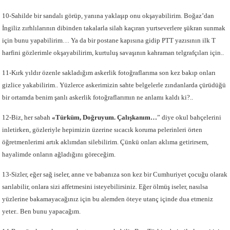
10-Sahilde bir sandalı görüp, yanına yaklaşıp onu okşayabilirim. Boğaz’dan
İngiliz zırhlılarının dibinden takalarla silah kaçıran yurtseverlere şükran sunmak
için bunu yapabilirim… Ya da bir postane kapısına gidip PTT yazısının ilk T
harfini gözlerimle okşayabilirim, kurtuluş savaşının kahraman telgrafçıları için..
11-Kırk yıldır özenle sakladığım askerlik fotoğraflarıma son kez bakıp onları
gizlice yakabilirim.. Yüzlerce askerimizin sahte belgelerle zındanlarda çürüdüğü
bir ortamda benim şanlı askerlik fotoğraflarımın ne anlamı kaldı ki?..
12-Biz, her sabah
«Türküm, Doğruyum. Çalışkanım…
” diye okul bahçelerini
inletirken, gözleriyle hepimizin üzerine sıcacık koruma pelerinleri örten
öğretmenlerimi artık aklımdan silebilirim. Çünkü onları aklıma getirirsem,
hayalimde onların ağladığını göreceğim.
13-Sizler, eğer sağ iseler, anne ve babanıza son kez bir Cumhuriyet çocuğu olarak
sarılabilir, onlara sizi affetmesini isteyebilirsiniz. Eğer ölmüş iseler, nasılsa
yüzlerine bakamayacağınız için bu alemden öteye utanç içinde dua etmeniz
yeter.. Ben bunu yapacağım.