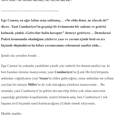
……………………………………………
Ege Cansen, en ağır lafını sona saklamış… «Ne oldu deme, ne olacak de!”
diyor.. Yani Cumhuriyet’in geçmişi ile övünmenin bir anlamı ve getirisi
kalmadı, çünkü «Gelecekte halin haraptır” demeye getiriyor… Demokrasi
Paketi konusunda okuduğum yüzlerce yazı ve yorum içinde beni en acı
biçimde düşündüren bu kibar yorumcunun cehennemi analizi oldu…
Şimdi söz yeniden bende…
Ege Cansen’in yukarda yazdıkları yüzde yüz isabetli bir durum analizi ise, ki
ben bundan ötesine inanıyorum, yani
Cumhuriyet
’in (Laik Devlet) bitişinin
ardından coğrafyanın yani
Vatan’
ın elden gideceğine, onun ardından ise yıllara
yayılan bir süreçte
Millet
’in de yok olacağına yürekten inanıyorum… Bu
ortamda, yani Cumhuriyet’in şeklen devam edip fiilen yok olma sürecinin
yaşandığı günümüz koşullarında, sizleri bilmem ama, ben Cumhuriyet’i tek
başıma sivil biçimde nasıl kutlayacağımı (!) ifade etmek istiyorum..
Madde madde..