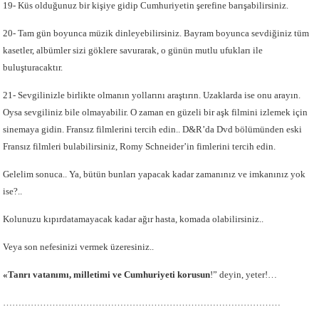
19- Küs olduğunuz bir kişiye gidip Cumhuriyetin şerefine barışabilirsiniz.
20- Tam gün boyunca müzik dinleyebilirsiniz. Bayram boyunca sevdiğiniz tüm
kasetler, albümler sizi göklere savurarak, o günün mutlu ufukları ile
buluşturacaktır.
21- Sevgilinizle birlikte olmanın yollarını araştırın. Uzaklarda ise onu arayın.
Oysa sevgiliniz bile olmayabilir. O zaman en güzeli bir aşk filmini izlemek için
sinemaya gidin. Fransız filmlerini tercih edin.. D&R’da Dvd bölümünden eski
Fransız filmleri bulabilirsiniz, Romy Schneider’in fimlerini tercih edin.
Gelelim sonuca.. Ya, bütün bunları yapacak kadar zamanınız ve imkanınız yok
ise?..
Kolunuzu kıpırdatamayacak kadar ağır hasta, komada olabilirsiniz..
Veya son nefesinizi vermek üzeresiniz..
«Tanrı vatanımı, milletimi ve Cumhuriyeti korusun
!” deyin, yeter!…
………………………………………………………………………………