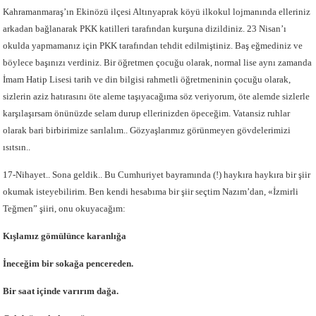
Kahramanmaraş’ın Ekinözü ilçesi Altınyaprak köyü ilkokul lojmanında elleriniz
arkadan bağlanarak PKK katilleri tarafından kurşuna dizildiniz. 23 Nisan’ı
okulda yapmamanız için PKK tarafından tehdit edilmiştiniz. Baş eğmediniz ve
böylece başınızı verdiniz. Bir öğretmen çocuğu olarak, normal lise aynı zamanda
İmam Hatip Lisesi tarih ve din bilgisi rahmetli öğretmeninin çocuğu olarak,
sizlerin aziz hatırasını öte aleme taşıyacağıma söz veriyorum, öte alemde sizlerle
karşılaşırsam önünüzde selam durup ellerinizden öpeceğim. Vatansiz ruhlar
olarak bari birbirimize sarılalım.. Gözyaşlarımız görünmeyen gövdelerimizi
ısıtsın..
17-Nihayet.. Sona geldik.. Bu Cumhuriyet bayramında (!) haykıra haykıra bir şiir
okumak isteyebilirim. Ben kendi hesabıma bir şiir seçtim Nazım’dan, «İzmirli
Teğmen” şiiri, onu okuyacağım:
Kışlamız gömülünce karanlığa
İneceğim bir sokağa pencereden.
Bir saat içinde varırım dağa.