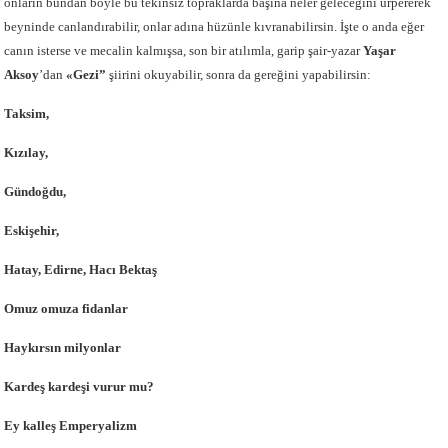
onların bundan böyle bu tekinsiz topraklarda başına neler geleceğini ürpererek
beyninde canlandırabilir, onlar adına hüzünle kıvranabilirsin. İşte o anda eğer
canın isterse ve mecalin kalmışsa, son bir atılımla, garip şair-yazar
Yaşar
Aksoy
’dan
«Gezi”
şiirini okuyabilir, sonra da gereğini yapabilirsin:
Taksim,
Kızılay,
Gündoğdu,
Eskişehir,
Hatay, Edirne, Hacı Bektaş
Omuz omuza fidanlar
Haykırsın milyonlar
Kardeş kardeşi vurur mu?
Ey kalleş Emperyalizm