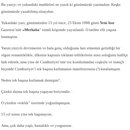
Bu yazıyı ve yukardaki maddeleri ne yazık ki günümüzde yazmadım. Keşke
günümüzde yazabilmiş olsaydım.
Yukardaki yazı, günümüzden 15 yıl önce, 25 Ekim 1998 günü
Yeni Asır
Gazetesi’nde
«Merhaba
” isimli köşemde yayınlandı. O tarihte elli yaşına
basmıştım.
Yarım yüzyılı devirmenin ve hala genç olduğumu farz etmemin getirdiği bir
olgun romantiklikle, ülkenin kapısını tıklatan tehlikelerin sinsi soluğunu hafifçe
fark ederek, ama yine de Cumhuriyet’ime toz kondurmadan coşkulu ve inançlı
biçimde Cumhuriyet’i tek başına kutlamanın manifestosunu (!) karalamışım.
Neden tek başına kutlamak demişim?..
Çünkü daima tek başına yaşayan biriyimdir…
O yüzden «teklik” üzerinde yoğunlaşmışım..
15 yıl sonra yine tek başımayım..
Ama, çok daha yaşlı, hastalıklı ve yorgunum..