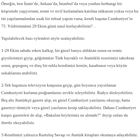
Örneğin, ben İzmir’de, Ankara’da, İstanbul’da veya yurdun herhangi bir
köşesinde yaşıyorsam, resmi ve sivil kutlamalara katılma imkanım yoksa veya bu
tür yapılanmalardan uzak bir ruhsal yapım varsa, kendi başıma Cumhuriyet’in
75. Yıldönümünü 29 Ekim günü nasıl kutlayabilirim?…
Yapılabilecek bazı eylemleri söyle sıralayabiliriz:
1-29 Ekim sabahı erken kalkıp, bir güzel banyo aldıktan sonra en temiz
giysilerimizi giyip, göğsümüze Türk bayraklı ve Atatürklü rozetimizi taktıktan
sonra, gepegenç ve dinç bir ruhla kendimizi kentin, kasabanın veya köyün
sokaklarına atabiliriz.
2-Tek başımıza televizyon karşısına geçip, gün boyunca yayınlanan
Cumhuriyeti kutlama proğramlarını zevkle izleyebiliriz. Radyo dinleyebiliriz.
Beş altı Atatürkçü gazete alıp, en güzel Cumhuriyet yazılarını okuyup, hatta
gazeteyi tümüyle veya güzel yazılarını kesip saklayabiliriz. Dahası Cumhuriyet
karşıtı gazeteleri de alıp, «Bakalım beylerimiz ne alemde?” deyip onları da
ibretle okuyabiliriz.
3-Kendimizi yalnızca Kurtuluş Savaşı ve Atatürk kitapları okumaya adayabiliriz.