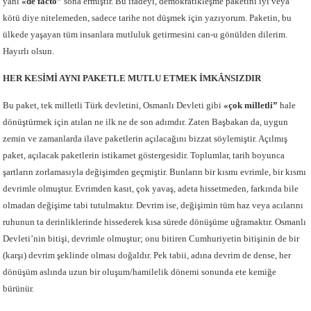
yani
«de facto”
sona ermiştir. Bu ifadeyi, demokratikleşme paketini iyi veya
kötü diye nitelemeden, sadece tarihe not düşmek için yazıyorum. Paketin, bu
ülkede yaşayan tüm insanlara mutluluk getirmesini can-u gönülden dilerim.
Hayırlı olsun.
HER KESİMİ AYNI PAKETLE MUTLU ETMEK İMKÂNSIZDIR
Bu paket, tek milletli Türk devletini, Osmanlı Devleti gibi
«çok milletli”
hale
dönüştürmek için atılan ne ilk ne de son adımdır. Zaten Başbakan da, uygun
zemin ve zamanlarda ilave paketlerin açılacağını bizzat söylemiştir. Açılmış
paket, açılacak paketlerin istikamet göstergesidir. Toplumlar, tarih boyunca
şartların zorlamasıyla değişimden geçmiştir. Bunların bir kısmı evrimle, bir kısmı
devrimle olmuştur. Evrimden kasıt, çok yavaş, adeta hissetmeden, farkında bile
olmadan değişime tabi tutulmaktır. Devrim ise, değişimin tüm haz veya acılarını
ruhunun ta derinliklerinde hissederek kısa sürede dönüşüme uğramaktır. Osmanlı
Devleti’nin bitişi, devrimle olmuştur; onu bitiren Cumhuriyetin bitişinin de bir
(karşı) devrim şeklinde olması doğaldır. Pek tabii, adına devrim de dense, her
dönüşüm aslında uzun bir oluşum/hamilelik dönemi sonunda ete kemiğe
bürünür.