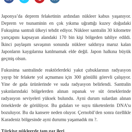
Japonya’da deprem felaketinin ardından nükleer kabus yaşanıyor.
Deprem ve tsunaminin en çok yıkıma uğrattığı kuzey doğudaki
Fukuşima santrali ülkeyi tehdit ediyor. Nükleer santralin 30 kilometre
yarıçapını kapsayan alandaki 170 bin kişi bölgeden tahliye edildi.
İkinci paylaşım savaşının sonunda nükleer saldırıya maruz kalan
Japonların kaygılarına katılmamak elde değil. Japon halkına büyük
geçmiş olsun.
Fukusima santralinde reaktörlerdeki yakıt çubuklarının radyasyon
yayıp bir felakete yol açmaması için 300 gönüllü görevli çalışıyor.
Yine de gıda ürünlerinde ve suda radyasyon belirlendi. Santralin
yakınlarındaki bölgelerden alınan ıspanak ve süt örneklerinde
radyasyon seviyeleri yüksek bulundu. Ayni durum sulardan alınan
örneklerde de görülüyor. Bu gıdaları ve suyu tüketenlerin DNA’sı
bozuluyor. Bu da kansere neden oluyor. Çernobil’den sonra özellikle
Karadeniz bölgesinde ayni durumu yaşamadık mı ?.
Türkiye nükleerde tam gaz ileri