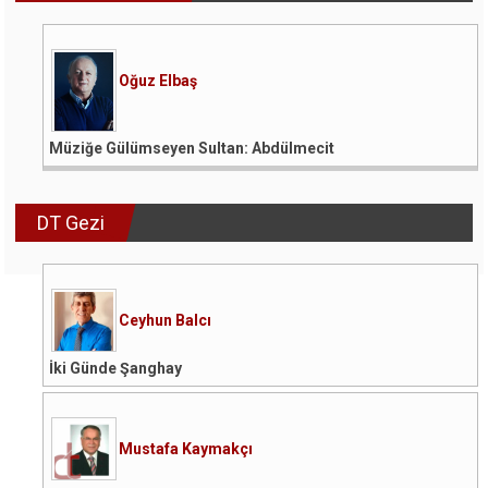
Oğuz Elbaş
Müziğe Gülümseyen Sultan: Abdülmecit
DT Gezi
Ceyhun Balcı
İki Günde Şanghay
Mustafa Kaymakçı