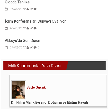
Gıdada Tehlike
01/05/2012
dt
0
İklim Konferansları Dünyayı Oyalıyor
16/01/2012
dt
0
Akkuyu’da Son Durum
07/03/2012
dt
0
Milli Kahramanlar Yazı Dizisi
Sude Güçük
Dr. Hilmi Malik Evrenol Doğumu ve Eğitim Hayatı