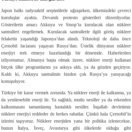
Japon halkı radyoaktif serpintilerle uğraşırken, ülkemizdeki çevreci
kuruluşlar ayakta. Devamlı protesto gösterileri düzenliyorlar.
Gösterilerin amacı Akkuyu ve Sinop’ta kurulacak olan nükleer
santralleri engellemek. Kurulacak santrallerle ilgili görüş nükleer
felaketin yaşandığı Japonya’dan alındı. Teknoloji de daha önce
Çernobil faciasını yaşayan Rusya’dan. Üstelik dünyanın nükleer
enerjiyi terk etmeye hazırlandığı bir dönemde. Haberlerden
izliyorsunuz. Almanya başta olmak üzere, nükleer enerji kullanan
birçok ülke programlarını ya askıya aldı, ya da gözden geçiriyor.
Kaldı ki, Akkuyu santralinin bizden çok Rusya’ya yarayacağı
konuşuluyor.
Türkiye bir karar vermek zorunda. Ya nükleer enerji ile kalkınma, ya
da yenilenebilir enerji ile. Ya sağlıklı, mutlu nesiller ya da erkenden
kalkınmasını tamamlamış hastalıklı nesiller. İnşallah devletimiz
nükleer enerjiyi reddeder de herkes rahatlar. Çünkü hala Çernobil’in
izlerini taşıyoruz. Nükleer enerjiden yana bir politika izlenecekse,
bunun İtalya, İsveç, Avusturya gibi ülkelerde olduğu gibi