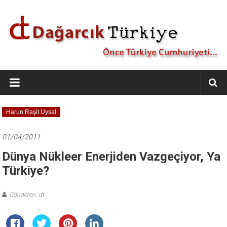
İçeriğe
geç
Dağarcık
Türkiye
Önce
Harun Raşit Uysal
Türkiye
Cumhuriyeti…
01/04/2011
Dünya Nükleer Enerjiden Vazgeçiyor, Ya
Türkiye?
Gönderen: dt