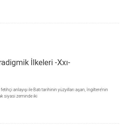
adigmik İlkeleri -xxı-
ihçi anlayışı ile Batı tarihinin yüzyılları aşan, İngiltere’nin
ak siyasi zeminde iki