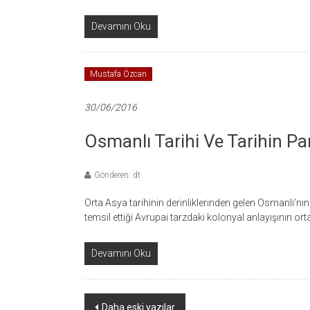
Devamını Oku
Mustafa Özcan
30/06/2016
Osmanlı Tarihi Ve Tarihin Par
Gönderen: dt
Orta Asya tarihinin derinliklerinden gelen Osmanlı’nın fet
temsil ettiği Avrupai tarzdaki kolonyal anlayışının ort
Devamını Oku
Yazı
Daha eski yazılar