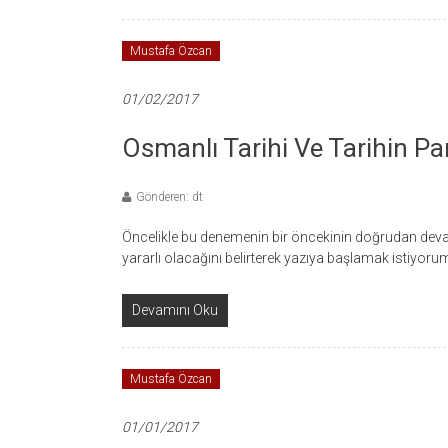
Mustafa Özcan
01/02/2017
Osmanlı Tarihi Ve Tarihin Para
Gönderen: dt
Öncelikle bu denemenin bir öncekinin doğrudan deva
yararlı olacağını belirterek yazıya başlamak istiyorum
Devamını Oku
Mustafa Özcan
01/01/2017