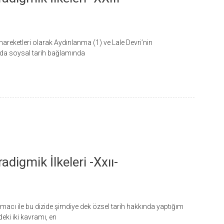
reketleri olarak Aydınlanma (1) ve Lale Devri’nin
lı’da soysal tarih bağlamında
digmik İlkeleri -xxıı-
acı ile bu dizide şimdiye dek özsel tarih hakkında yaptığım
deki iki kavramı, en