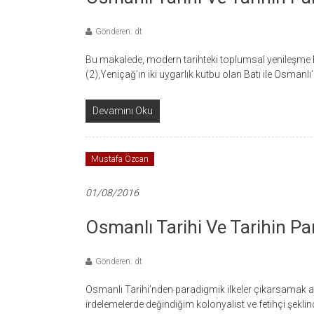
Gönderen: dt
Bu makalede, modern tarihteki toplumsal yenileşme ha
(2),Yeniçağ’ın iki uygarlık kutbu olan Batı ile Osman
Devamını Oku
Mustafa Özcan
01/08/2016
Osmanlı Tarihi Ve Tarihin Para
Gönderen: dt
Osmanlı Tarihi’nden paradigmik ilkeler çıkarsamak am
irdelemelerde değindiğim kolonyalist ve fetihçi şeklin