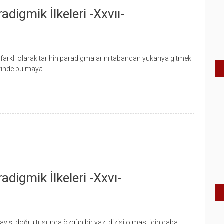
digmik İlkeleri -xxvıı-
farklı olarak tarihin paradigmalarını tabandan yukarıya gitmek
lerinde bulmaya
adigmik İlkeleri -xxvı-
ayışı doğrultusunda özgün bir yazı dizisi olması için çaba