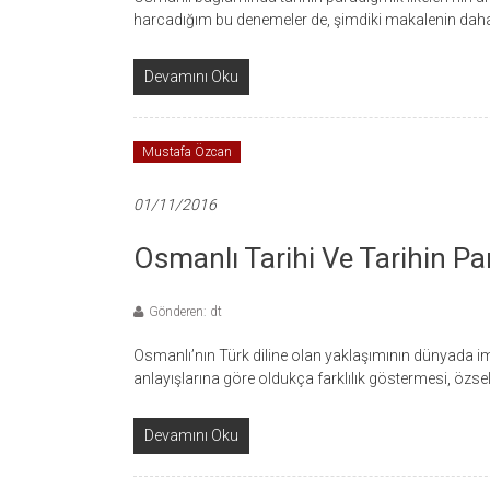
harcadığım bu denemeler de, şimdiki makalenin daha
Devamını Oku
Mustafa Özcan
01/11/2016
Osmanlı Tarihi Ve Tarihin Par
Gönderen: dt
Osmanlı’nın Türk diline olan yaklaşımının dünyada imp
anlayışlarına göre oldukça farklılık göstermesi, özse
Devamını Oku