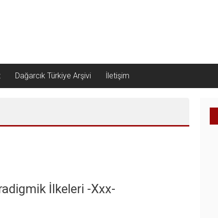
z
Dağarcık Türkiye Arşivi
İletişim
adigmik İlkeleri -xxx-