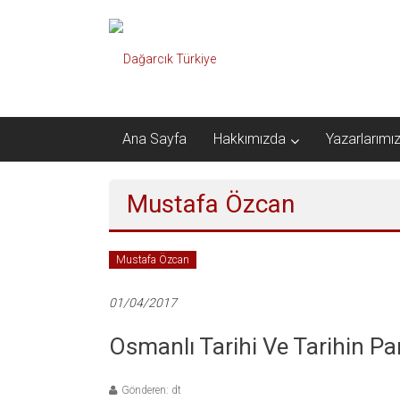
İçeriğe
Dağarcık
geç
Türkiye
Önce
Türkiye
Ana Sayfa
Hakkımızda
Yazarlarımı
Cumhuriyeti…
Mustafa Özcan
Mustafa Özcan
01/04/2017
Osmanlı Tarihi Ve Tarihin Par
Gönderen: dt