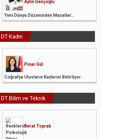
Aylin Gençoğlu
Yeni Dünya Düzeninden Masallar…
DT Kadın
Pınar Gül
Coğrafya Ulusların Kaderini Belirliyor
DT Bilim ve Teknik
Berat Toprak