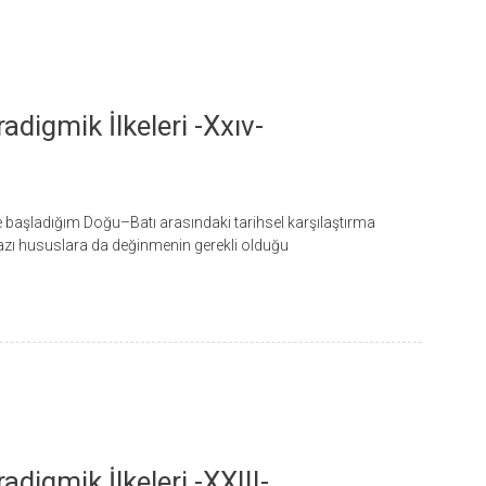
adigmik İlkeleri -xxıv-
 başladığım Doğu–Batı arasındaki tarihsel karşılaştırma
zı hususlara da değinmenin gerekli olduğu
digmik İlkeleri -XXIII-