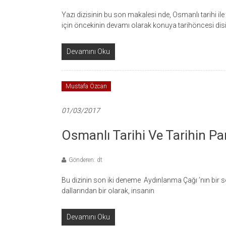
Yazı dizisinin bu son makalesi nde, Osmanlı tarihi ile
için öncekinin devamı olarak konuya tarihöncesi dis
Devamını Oku
Mustafa Özcan
01/03/2017
Osmanlı Tarihi Ve Tarihin Par
Gönderen: dt
Bu dizinin son iki deneme Aydınlanma Çağı ’nın bir son
dallarından bir olarak, insanın
Devamını Oku