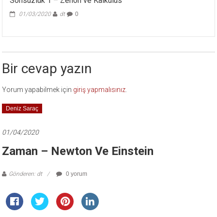
Sonsuzluk 1 – Zenon ve Kalkülüs
için
01/03/2020
dt
0
Bir cevap yazın
Yorum yapabilmek için
giriş yapmalısınız
.
Deniz Saraç
01/04/2020
Zaman – Newton Ve Einstein
Gönderen: dt
0 yorum