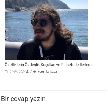
Usturası
için
Özelliklerin Özdeşlik Koşulları ve Felsefede İlerleme
Özelliklerin
01/04/2024
dt
yorumlar kapalı
Özdeşlik
Koşulları
ve
Felsefede
İlerleme
Bir cevap yazın
için