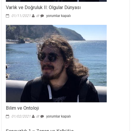
Varlık ve Doğruluk II: Olgular Dünyası
Varlık
01/11/2021
dt
yorumlar kapalı
ve
Doğruluk
II:
Olgular
Dünyası
için
Bilim ve Ontoloji
Bilim
01/02/2021
dt
yorumlar kapalı
ve
Ontoloji