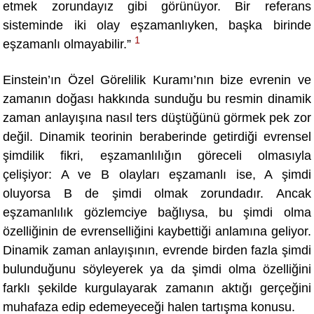
etmek zorundayız gibi görünüyor. Bir referans
sisteminde iki olay eşzamanlıyken, başka birinde
1
eşzamanlı olmayabilir.”
Einstein’
ın
Ö
zel Görelilik Kuramı’nın bize evrenin ve
zamanın doğası hakkında sunduğu bu resmin dinamik
zaman anlayışına nası
l ters d
üştüğünü görmek pek zor
değil. Dinamik teorinin beraberinde getirdiği evrensel
şimdilik fikri, eşzamanlılığın göreceli olmasıyla
çelişiyor: A ve B olayları eşzamanlı ise, A şimdi
oluyorsa B de şimdi olmak zorundadır. Ancak
eşzamanlılık gözlemciye bağlıysa, bu şimdi olma
özelliğinin de evrenselliğini kaybettiği anlamına geliyor.
Dinamik zaman anlayışının, evrende birden fazla şimdi
bulunduğunu söyleyerek ya da şimdi olma özelliğini
farklı şekilde kurgulayarak zamanın aktığı gerçeğini
muhafaza edip edemeyeceği halen tartışma konusu.