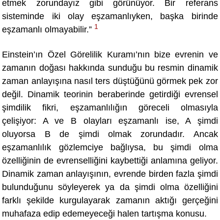
etmek zorundayız gibi görünüyor. Bir referans
sisteminde iki olay eşzamanlıyken, başka birinde
1
eşzamanlı olmayabilir.”
Einstein’
ın
Ö
zel Görelilik Kuramı’nın bize evrenin ve
zamanın doğası hakkında sunduğu bu resmin dinamik
zaman anlayışına nası
l ters d
üştüğünü görmek pek zor
değil. Dinamik teorinin beraberinde getirdiği evrensel
şimdilik fikri, eşzamanlılığın göreceli olmasıyla
çelişiyor: A ve B olayları eşzamanlı ise, A şimdi
oluyorsa B de şimdi olmak zorundadır. Ancak
eşzamanlılık gözlemciye bağlıysa, bu şimdi olma
özelliğinin de evrenselliğini kaybettiği anlamına geliyor.
Dinamik zaman anlayışının, evrende birden fazla şimdi
bulunduğunu söyleyerek ya da şimdi olma özelliğini
farklı şekilde kurgulayarak zamanın aktığı gerçeğini
muhafaza edip edemeyeceği halen tartışma konusu.