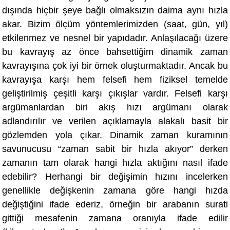
dışında hiçbir şeye bağlı olmaksızın daima aynı hızla
akar. Bizim ölçüm yöntemlerimizden (saat, gü
n, y
ıl)
etkilenmez ve nesnel bir yapı
dad
ır. Anlaşılacağı üzere
bu kavrayış az ö
nce bahsetti
ğim dinamik zaman
kavrayışına çok iyi bir örnek oluşturmaktadır. Ancak bu
kavrayışa karşı hem felsefi hem fiziksel temelde
geliştirilmiş çeşitli karşı çıkışlar vardır. Felsefi karşı
argümanlardan biri akış hızı argümanı olarak
adlandırılır ve verilen açıklamayla alakalı basit bir
gözlemden yola çıkar. Dinamik zaman kuramının
savunucusu “zaman sabit bir hızla akıyor” derken
zamanın tam olarak hangi hızla aktığını nasıl ifade
edebilir? Herhangi bir değişimin hızını incelerken
genellikle değişkenin zamana göre hangi hızda
değiştiğini ifade ederiz, örneğin bir arabanın su
rati
gitti
ği mesafenin zamana oranıyla ifade edilir