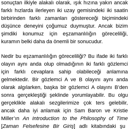
sonuçtan ilkiyle alakalı olarak, ışık hızına yakın ancak
farklı hızlarda ilerleyen iki uzay gemisindeki iki saatin
birbirinden farklı zamanları göstereceği biçimindeki
düşünce deneyini çoğumuz duymuştur. Ancak bizim
şimdiki konumuz için eşzamanlılığın göreceliliği,
kuramın belki daha da önemli bir sonucudur.
Nedir bu eşzamanlılığın göreceliliği? Bu ifade iki farklı
olayın aynı anda olup olmadığının iki farklı gözlemci
için farklı cevaplara sahip olabileceği anlamına
gelmektedir. Bir gözlemci A ve B olayını aynı anda
olarak algılarken, başka bir gözlemci A olayını B’den
sonra gerçekleştiği şeklinde yorumlayabilir. Bu olgu
gerçeklikle alakalı sezgilerimize çok ters gelebilir,
ancak daha iyi anlamak için Sam Baron ve Kristie
Miller’ı
n
An Introduction to the Philosophy of Time
[
Zaman Felsefesine Bir Giriş
] adlı kitab
ındaki şu