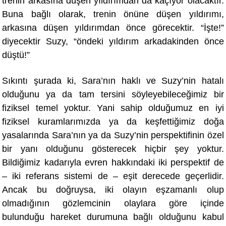
trenin arkasına düşen yıldırımdan da kaçıyor olacaktı
r.
Buna ba
ğlı olarak, trenin önüne düşen yıldırımı,
arkasına düşen yıldırımdan önce görecektir. “İşte!”
diyecektir Suzy, “öndeki yıldırım arkadakinden ö
nce
d
üştü!”
Sıkıntı şurada ki, Sara’nın haklı ve Suzy’nin hatalı
olduğunu ya da tam tersini söyleyebileceğimiz bir
fiziksel temel yoktur. Yani sahip olduğumuz en iyi
fiziksel kuramlarımızda ya da keş
fetti
ğimiz doğa
yasalarında Sara’nın ya da Suzy’nin perspektifinin özel
bir yanı olduğunu gösterecek hiçbir şey yoktur.
Bildiğimiz kadarıyla evren hakkındaki iki perspektif de
– iki referans sistemi de – eşit derecede geçerlidir.
Ancak bu doğruysa, iki olayın eşzamanlı olup
olmadığının gözlemcinin olaylara göre içinde
bulunduğu hareket durumuna bağlı olduğunu kabul