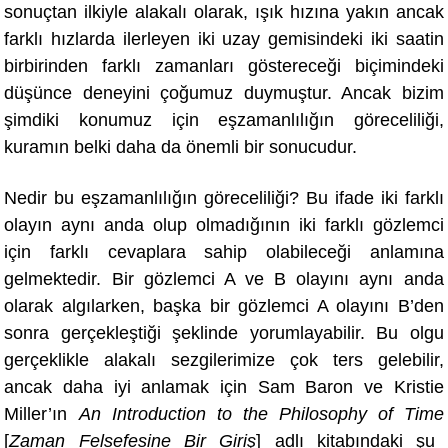
sonuçtan ilkiyle alakalı olarak, ışık hızına yakın ancak
farklı hızlarda ilerleyen iki uzay gemisindeki iki saatin
birbirinden farklı zamanları göstereceği biçimindeki
düşünce deneyini çoğumuz duymuştur. Ancak bizim
şimdiki konumuz için eşzamanlılığın göreceliliği,
kuramın belki daha da önemli bir sonucudur.
Nedir bu eşzamanlılığın göreceliliği? Bu ifade iki farklı
olayın aynı anda olup olmadığının iki farklı gözlemci
için farklı cevaplara sahip olabileceği anlamına
gelmektedir. Bir gözlemci A ve B olayını aynı anda
olarak algılarken, başka bir gözlemci A olayını B’den
sonra gerçekleştiği şeklinde yorumlayabilir. Bu olgu
gerçeklikle alakalı sezgilerimize çok ters gelebilir,
ancak daha iyi anlamak için Sam Baron ve Kristie
Miller’ı
n
An Introduction to the Philosophy of Time
[
Zaman Felsefesine Bir Giriş
] adlı kitab
ındaki şu