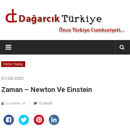
İçeriğe
geç
Dağarcık
Türkiye
Önce
Deniz Saraç
Türkiye
Cumhuriyeti…
01/04/2020
Zaman – Newton Ve Einstein
Gönderen: dt
0 yorum