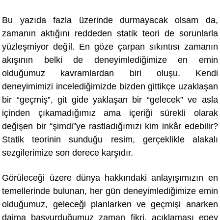
Bu yazıda fazla üzerinde durmayacak olsam da,
zamanın aktığını reddeden statik teori de sorunlarla
yüzleşmiyor değ
il. En g
öze çarpan sıkıntısı zamanın
akışının belki de deneyimlediğimize en emin
olduğumuz kavramlardan biri oluşu. Kendi
deneyimimizi incelediğimizde bizden gittikçe uzaklaşan
bir “geçmiş”, git gide yaklaşan bir “gelecek” ve asla
içinden çıkamadığımız ama içeriği sürekli olarak
değişen bir “şimdi”ye rastladığımızı kim inkâr edebilir?
Statik teorinin sunduğu resim, gerçeklikle alakalı
sezgilerimize son derece karşıdır.
Görüleceği üzere dünya hakkındaki anlayışımızın en
temellerinde bulunan, her gün deneyimlediğimize emin
olduğumuz, geleceği planlarken ve geçmişi anarken
daima başvurduğumuz zaman fikri, açıklaması epey