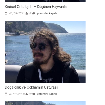
Kişisel Ontoloji II – Düşünen Hayvanlar
Kişisel
01/04/2021
dt
yorumlar kapalı
Ontoloji
II
–
Düşünen
Hayvanlar
için
Doğalcılık ve Ockham’ın Usturası
Doğalcılık
01/07/2020
dt
yorumlar kapalı
ve
Ockham’ın