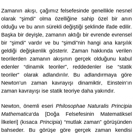
Zamanın akışı, çağımız felsefesinde genellikle nesnel
olarak “şimdi” olma özelliğine sahip özel bir anın
olduğu ve bu anın sürekli değiştiği şeklinde ifade edilir.
Başka bir deyişle, zamanın aktığı bir evrende evrensel
bir “şimdi” vardır ve bu “şimdi”nin hangi ana karşılık
geldiği değişkenlik gösterir. Zaman hakkında verilen
teorilerden zamanın akışının gerçek olduğunu kabul
edenler “dinamik teoriler”, reddedenler ise “statik
teoriler” olarak adlandırılır. Bu adlandırmaya göre
Newton’un zaman kavrayışı dinamiktir
, Einstein’
ın
zaman kavrayışı ise statik teoriye daha yakındır.
Newton, önemli eseri
Philosophae Naturalis Principia
Mathematica
‘da [Doğa Felsefesinin Matematiksel
İlkeleri] (kısaca
Principia
) “mutlak zaman” görüşünden
bahseder. Bu görüşe göre gerçek zaman kendisi