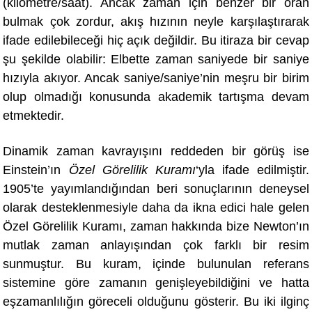
(kilometre/saat). Ancak zaman için benzer bir oran
bulmak çok zordur, akış hızının neyle karşılaştırarak
ifade edilebileceği hiç açık değildir. Bu itiraza bir cevap
şu şekilde olabilir: Elbette zaman saniyede bir saniye
hızıyla akıyor. Ancak saniye/saniye’nin meşru bir birim
olup olmadığı konusunda akademik tartışma devam
etmektedir.
Dinamik zaman kavrayışını reddeden bir görüş
ise
Einstein’
ın
Ö
zel Görelilik Kuramı
‘yla ifade edilmiştir.
1905’te yayımlandığından beri sonuçlarının deneysel
olarak desteklenmesiyle daha da ikna edici hale gelen
Ö
zel Görelilik Kuramı, zaman hakkında bize Newton’ın
mutlak zaman anlayışından çok farklı bir resim
sunmuştur. Bu kuram, içinde bulunulan referans
sistemine göre zamanın genişleyebildiğini ve hatta
eşzamanlılığın göreceli olduğunu gösterir. Bu iki ilginç