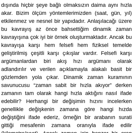
dışında hiçbir şeye bağlı olmaksızın daima aynı hızla
akar. Bizim ölçüm yöntemlerimizden (saat, gü
n, y
ıl)
etkilenmez ve nesnel bir yapı
dad
ır. Anlaşılacağı üzere
bu kavrayış az ö
nce bahsetti
ğim dinamik zaman
kavrayışına çok iyi bir örnek oluşturmaktadır. Ancak bu
kavrayışa karşı hem felsefi hem fiziksel temelde
geliştirilmiş çeşitli karşı çıkışlar vardır. Felsefi karşı
argümanlardan biri akış hızı argümanı olarak
adlandırılır ve verilen açıklamayla alakalı basit bir
gözlemden yola çıkar. Dinamik zaman kuramının
savunucusu “zaman sabit bir hızla akıyor” derken
zamanın tam olarak hangi hızla aktığını nasıl ifade
edebilir? Herhangi bir değişimin hızını incelerken
genellikle değişkenin zamana göre hangi hızda
değiştiğini ifade ederiz, örneğin bir arabanın su
rati
gitti
ği mesafenin zamana oranıyla ifade edilir