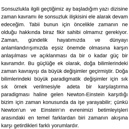
Sonsuzlukla ilgili geçtiğimiz ay başladığım yazı dizisine
zaman kavramı ile sonsuzluk ilişkisini ele alarak devam
edeceğim. Tabii bunun için öncelikle zamanın ne
olduğu hakkında biraz fikir sahibi olmamız gerekiyor.
Zaman, gündelik hayatımızda ve dünyayı
anlamlandırışımı
zda e
şsiz önemde olmasına karşın
anlaşılması ve açıklanması da bir o kadar güç bir
kavramdı
r. Bu güçlüğe ek olarak,
doğa bilimlerindeki
zaman kavrayışı da büyük değişimler geçirmiştir. Doğa
bilimlerindeki büyü
k paradigmatik de
ğişimler için sık
sık örnek verilmesiyle adeta bir karşılaştı
rma
paradigmas
ı haline gelen Newton-Einstein karşıtlığı
bizim için zaman konusunda da işe yarayabilir; çünkü
Newton’un ve Einstein’ın evrenimizi betimleyişleri
arasındaki en temel farklardan biri zamanın akışına
karşı getirdikleri farklı yorumlardır.