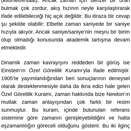
(kilometre/saat). Ancak zaman için benzer bir oran
bulmak çok zordur, akış hızının neyle karşılaştırarak
ifade edilebileceği hiç açık değildir. Bu itiraza bir cevap
şu şekilde olabilir: Elbette zaman saniyede bir saniye
hızıyla akıyor. Ancak saniye/saniye’nin meşru bir birim
olup olmadığı konusunda akademik tartışma devam
etmektedir.
Dinamik zaman kavrayışını reddeden bir görüş
ise
Einstein’
ın
Ö
zel Görelilik Kuramı
‘yla ifade edilmiştir.
1905’te yayımlandığından beri sonuçlarının deneysel
olarak desteklenmesiyle daha da ikna edici hale gelen
Ö
zel Görelilik Kuramı, zaman hakkında bize Newton’ın
mutlak zaman anlayışından çok farklı bir resim
sunmuştur. Bu kuram, içinde bulunulan referans
sistemine göre zamanın genişleyebildiğini ve hatta
eşzamanlılığın göreceli olduğunu gösterir. Bu iki ilginç