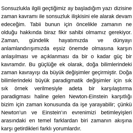
Sonsuzlukla ilgili geçtiğimiz ay başladığım yazı dizisine
zaman kavramı ile sonsuzluk ilişkisini ele alarak devam
edeceğim. Tabii bunun için öncelikle zamanın ne
olduğu hakkında biraz fikir sahibi olmamız gerekiyor.
Zaman, gündelik hayatımızda ve dünyayı
anlamlandırışımı
zda e
şsiz önemde olmasına karşın
anlaşılması ve açıklanması da bir o kadar güç bir
kavramdı
r. Bu güçlüğe ek olarak,
doğa bilimlerindeki
zaman kavrayışı da büyük değişimler geçirmiştir. Doğa
bilimlerindeki büyü
k paradigmatik de
ğişimler için sık
sık örnek verilmesiyle adeta bir karşılaştı
rma
paradigmas
ı haline gelen Newton-Einstein karşıtlığı
bizim için zaman konusunda da işe yarayabilir; çünkü
Newton’un ve Einstein’ın evrenimizi betimleyişleri
arasındaki en temel farklardan biri zamanın akışına
karşı getirdikleri farklı yorumlardır.