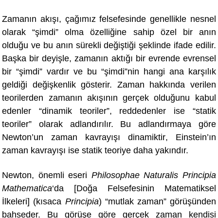
Zamanın akışı, çağımız felsefesinde genellikle nesnel
olarak “şimdi” olma özelliğine sahip özel bir anın
olduğu ve bu anın sürekli değiştiği şeklinde ifade edilir.
Başka bir deyişle, zamanın aktığı bir evrende evrensel
bir “şimdi” vardır ve bu “şimdi”nin hangi ana karşılık
geldiği değişkenlik gösterir. Zaman hakkında verilen
teorilerden zamanın akışının gerçek olduğunu kabul
edenler “dinamik teoriler”, reddedenler ise “statik
teoriler” olarak adlandırılır. Bu adlandırmaya göre
Newton’un zaman kavrayışı dinamiktir
, Einstein’
ın
zaman kavrayışı ise statik teoriye daha yakındır.
Newton, önemli eseri
Philosophae Naturalis Principia
Mathematica
‘da [Doğa Felsefesinin Matematiksel
İlkeleri] (kısaca
Principia
) “mutlak zaman” görüşünden
bahseder. Bu görüşe göre gerçek zaman kendisi