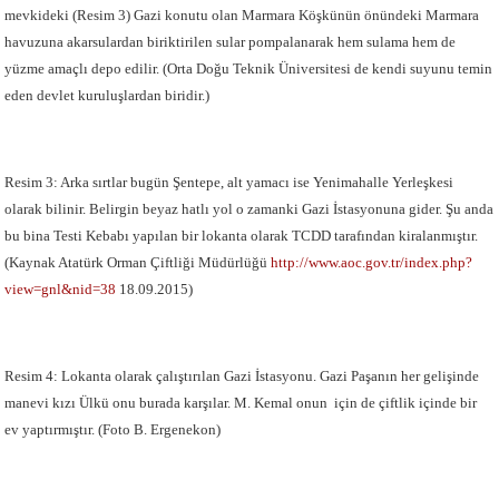
mevkideki (Resim 3) Gazi konutu olan Marmara Köşkünün önündeki Marmara
havuzuna akarsulardan biriktirilen sular pompalanarak hem sulama hem de
yüzme amaçlı depo edilir. (Orta Doğu Teknik Üniversitesi de kendi suyunu temin
eden devlet kuruluşlardan biridir.)
Resim 3: Arka sırtlar bugün Şentepe, alt yamacı ise Yenimahalle Yerleşkesi
olarak bilinir. Belirgin beyaz hatlı yol o zamanki Gazi İstasyonuna gider. Şu anda
bu bina Testi Kebabı yapılan bir lokanta olarak TCDD tarafından kiralanmıştır.
(Kaynak Atatürk Orman Çiftliği Müdürlüğü
http://www.aoc.gov.tr/index.php?
view=gnl&nid=38
18.09.2015)
Resim 4: Lokanta olarak çalıştırılan Gazi İstasyonu. Gazi Paşanın her gelişinde
manevi kızı Ülkü onu burada karşılar. M. Kemal onun için de çiftlik içinde bir
ev yaptırmıştır. (Foto B. Ergenekon)