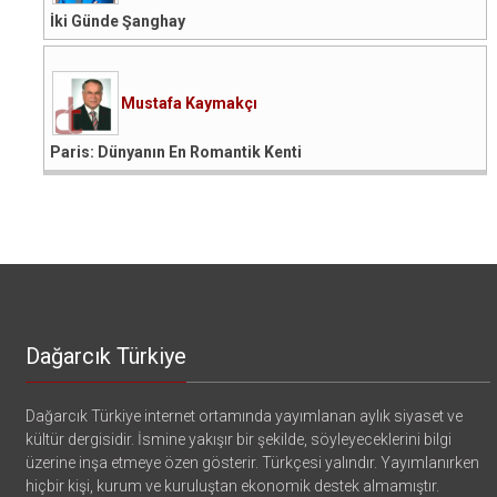
İki Günde Şanghay
Mustafa Kaymakçı
Paris: Dünyanın En Romantik Kenti
Dağarcık Türkiye
Dağarcık Türkiye internet ortamında yayımlanan aylık siyaset ve
kültür dergisidir. İsmine yakışır bir şekilde, söyleyeceklerini bilgi
üzerine inşa etmeye özen gösterir. Türkçesi yalındır. Yayımlanırken
hiçbir kişi, kurum ve kuruluştan ekonomik destek almamıştır.