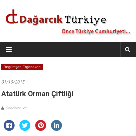
İçeriğe
geç
Dağarcık
Türkiye
Önce
Begümşen Ergenekon
Türkiye
Cumhuriyeti…
01/10/2015
Atatürk Orman Çiftliği
Gönderen: dt