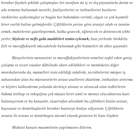
beraber faydalı şekilde çalışmışlar, bir taraftan da iç ve dış piyasalarla daimi ve
sıkı temasta bulunmak suretile, faaliyetlerini ve istihsallerini bunların
isteklerine uydurmuşlar ve bugün her bakımdan verimli, olgun ve çok kıymetli
birer varlık haline gelmişlerdir. Çiftliklerin yerine göre araziyi ıslah ve tanzim
etmek, muhitlerini güzelleştirmek, halka gezecek, eğlenecek ve dinlenecek sıhhi
yerler,
hiylesiz ve nefis gıda maddeleri temin eylemek,
bazı yerlerde ihtikârla
fiili ve muvaffakiyetli mücadelede bulunmak gibi hizmetleri de zikre şayandır.
Bünyelerinin metanetini ve muvaffakiyetlerinin temelini teşkil eden geniş
çalışma ve ticari esaslar dâhilinde idare edildikleri ve memleketin diğer
mıntıkalarında da, mamulleri tesis edildiği takdirde, tecrübelerini müspet iş
sahasından alan bu müesseselerin ziraat usullerini düzeltme, istihaslatı arttırma
ve köyleri kalkındırma yolunda devletçe alınan ve alınacak olan tedbirlerin
hükmü intihap ve inkişafına çok müsait birer amil ve mesnet olacaklarına kani
bulunuyorum ve bu kanaatle, tasarrufun altındaki bu çiftlikleri bütün tesisat,
hayvanat ve demirbaşlarile beraber hazineye hediye ediyorum. Çiftliklerin
arazisi ile tesisat ve demirbaşını zücmel olarak gösteren bi liate ilişiktir.
Muktezi kanuni muamelenin yapılmasını dilerim.