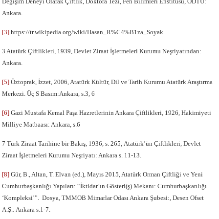
Değişim Deneyi Olarak Çiftlik, Doktora Tezi, Fen Bilimleri Enstitüsü, ODTÜ:
Ankara.
[3]
https://tr.wikipedia.org/wiki/Hasan_R%C4%B1za_Soyak
3 Atatürk Çiftlikleri, 1939, Devlet Ziraat İşletmeleri Kurumu Neşriyatından:
Ankara.
[5]
Öztoprak, İzzet, 2006, Atatürk Kültür, Dil ve Tarih Kurumu Atatürk Araştırma
Merkezi. Üç S Basım:Ankara, s.3, 6
[6]
Gazi Mustafa Kemal Paşa Hazretlerinin Ankara Çiftlikleri, 1926, Hakimiyeti
Milliye Matbaası: Ankara, s.6
7 Türk Ziraat Tarihine bir Bakış, 1936, s. 265; Atatürk’ün Çiftlikleri, Devlet
Ziraat İşletmeleri Kurumu Neşriyatı: Ankara s. 11-13.
[8]
Gür, B., Altan, T. Elvan (ed.), Mayıs 2015, Atatürk Orman Çiftliği ve Yeni
Cumhurbaşkanlığı Yapıları: “İktidar’ın Gösteri(ş) Mekanı: Cumhurbaşkanlığı
‘Kompleksi’”. Dosya, TMMOB Mimarlar Odası Ankara Şubesi:, Desen Ofset
A.Ş.: Ankara s.1-7.