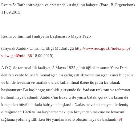
Resim 5: Tarihi bir vagon ve arkasında kır düğünü bahçesi (Foto: B. Ergenekon)
11.09.2015
Resim 6: Tarımsal Faaliyetin Başlaması 5 Mayıs 1925
(Kaynak Atatürk Orman Çiftliği Müdürlüğü
http://www.aoc.gov.tr/index.php?
view=gnl&nid=38
18.09.2015)
A.O.Ç. de tarımsal ilk faaliyet, 5 Mayıs 1925 günü öğleden sonra Yassı Dere
denilen yerde Mustafa Kemal için bir çadır, çiftlik yönetimi için ikinci bir çadır
ve bir de levazım ve mutfak olarak kullanılmal üzere üç çadır kurularak
başlanmıştır. Bu başlangıç nitelikli girişimde iki fordson traktörü ve teferruatı
kullanılmaya başlandı. Atatürk’ün huzuru ile yarısı batak, çorak bir kısmı da
kıraç olan büyük tarlada hafriyata başlandı. Nadas mevsimi epeyce ilerlemiş
olduğundan 1926 yılını kaybetmemek için bir yandan makine ve levazım
sağlama yoluna gidilirken öte yandan kadro oluşturmaya da başlandı.
[9]