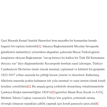
Gazi Mustafa Kemal Atatürk Hazretleri hem muzaffer bir kumandan hemde
başarılı bir toplum önderidir
[1]
. Sakarya Başkomutanlık Meydan Savaşında
gündüzleri muharebeyi yönetirken akşamları çadırında Macar Türkologların
kitaplarını okuyan Başkomutan “savaş bitince bu halkın bir Türk Dil Kurumuna
ihtiyacı var” diye düşünmektedir. Kocatepede herekatı nasıl izlemişse, Türkiye
Cumhuriyeti Devletine örnek olacak tarımsal, toplumsal ve kültürel bir girişimle
1925-1937 yılları arasında bu çiftliği bizzat yönetir ve denetletir. Kalkınmış
ülkelerin arasında ayakta kalmanın tek yolu tarımsal ve sınai üretim olarak kendi
kendine yeterliliktir
[2]
. Bu amaçla geniş yetkilerle donatılmış vekaletnamelerle
Çankaya Köşkü mutemetliğine 1924’te
[3]
getirilen Hasan Rıza Soyak ve A.O.Ç.
Müdürü Tahsin Coşkan vasıtasıyla Tükiye’nin çeşitleri yerlerinde tarıma
elverişli olmayan toprakları çiftlik yapmak için kendi parasıyla satın alır
[4]
.