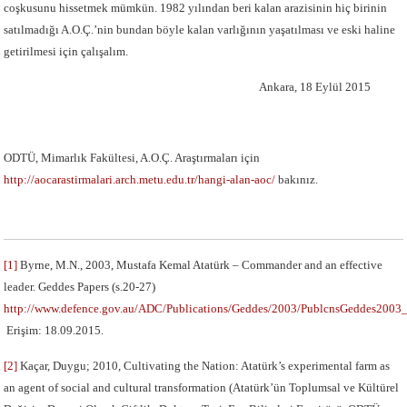
coşkusunu hissetmek mümkün. 1982 yılından beri kalan arazisinin hiç birinin
satılmadığı A.O.Ç.’nin bundan böyle kalan varlığının yaşatılması ve eski haline
getirilmesi için çalışalım.
Ankara, 18 Eylül 2015
ODTÜ, Mimarlık Fakültesi, A.O.Ç. Araştırmaları için
http://aocarastirmalari.arch.metu.edu.tr/hangi-alan-aoc/
bakınız.
[1]
Byrne, M.N., 2003, Mustafa Kemal Atatürk – Commander and an effective
leader. Geddes Papers (s.20-27)
http://www.defence.gov.au/ADC/Publications/Geddes/2003/PublcnsGeddes200
Erişim: 18.09.2015.
[2]
Kaçar, Duygu; 2010, Cultivating the Nation: Atatürk’s experimental farm as
an agent of social and cultural transformation (Atatürk’ün Toplumsal ve Kültürel