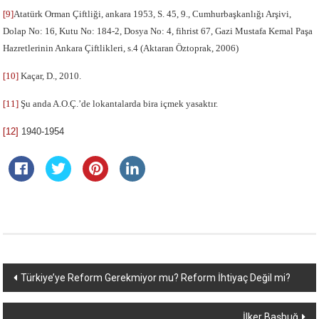
[9]
Atatürk Orman Çiftliği, ankara 1953, S. 45, 9., Cumhurbaşkanlığı Arşivi,
Dolap No: 16, Kutu No: 184-2, Dosya No: 4, fihrist 67, Gazi Mustafa Kemal Paşa
Hazretlerinin Ankara Çiftlikleri, s.4 (Aktaran Öztoprak, 2006)
[10]
Kaçar, D., 2010.
[11]
Şu anda A.O.Ç.’de lokantalarda bira içmek yasaktır.
[12]
1940-1954
Yazı
Türkiye’ye Reform Gerekmiyor mu? Reform İhtiyaç Değil mi?
dolaşımı
İlker Başbuğ