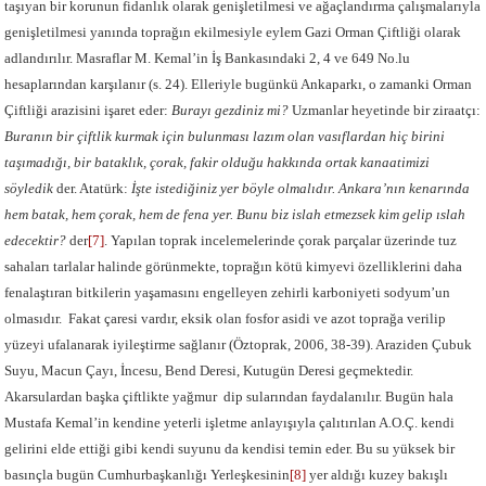
taşıyan bir korunun fidanlık olarak genişletilmesi ve ağaçlandırma çalışmalarıyla
genişletilmesi yanında toprağın ekilmesiyle eylem Gazi Orman Çiftliği olarak
adlandırılır. Masraflar M. Kemal’in İş Bankasındaki 2, 4 ve 649 No.lu
hesaplarından karşılanır (s. 24). Elleriyle bugünkü Ankaparkı, o zamanki Orman
Çiftliği arazisini işaret eder:
Burayı gezdiniz mi?
Uzmanlar heyetinde bir ziraatçı:
Buranın bir çiftlik kurmak için bulunması lazım olan vasıflardan hiç birini
taşımadığı, bir bataklık, çorak, fakir olduğu hakkında ortak kanaatimizi
söyledik
der. Atatürk:
İşte istediğiniz yer böyle olmalıdır. Ankara’nın kenarında
hem batak, hem çorak, hem de fena yer. Bunu biz islah etmezsek kim gelip ıslah
edecektir?
der
[7]
. Yapılan toprak incelemelerinde çorak parçalar üzerinde tuz
sahaları tarlalar halinde görünmekte, toprağın kötü kimyevi özelliklerini daha
fenalaştıran bitkilerin yaşamasını engelleyen zehirli karboniyeti sodyum’un
olmasıdır. Fakat çaresi vardır, eksik olan fosfor asidi ve azot toprağa verilip
yüzeyi ufalanarak iyileştirme sağlanır (Öztoprak, 2006, 38-39). Araziden Çubuk
Suyu, Macun Çayı, İncesu, Bend Deresi, Kutugün Deresi geçmektedir.
Akarsulardan başka çiftlikte yağmur dip sularından faydalanılır. Bugün hala
Mustafa Kemal’in kendine yeterli işletme anlayışıyla çalıtırılan A.O.Ç. kendi
gelirini elde ettiği gibi kendi suyunu da kendisi temin eder. Bu su yüksek bir
basınçla bugün Cumhurbaşkanlığı Yerleşkesinin
[8]
yer aldığı kuzey bakışlı