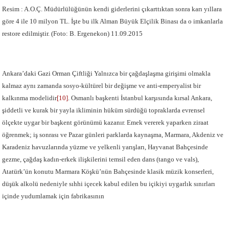
Resim : A.O.Ç. Müdürlülüğünün kendi giderlerini çıkarttıktan sonra karı yıllara
göre 4 ile 10 milyon TL. İşte bu ilk Alman Büyük Elçilik Binası da o imkanlarla
restore edilmiştir. (Foto: B. Ergenekon) 11.09.2015
Ankara’daki Gazi Orman Çiftliği Yalnızca bir çağdaşlaşma girişimi olmakla
kalmaz aynı zamanda sosyo-kültürel bir değişme ve anti-emperyalist bir
kalkınma modelidir
[10]
. Osmanlı başkenti İstanbul karşısında kırsal Ankara,
şiddetli ve kurak bir yayla ikliminin hüküm sürdüğü topraklarda evrensel
ölçekte uygar bir başkent görünümü kazanır. Emek vererek yaparken ziraat
öğrenmek; iş sonrası ve Pazar günleri parklarda kaynaşma, Marmara, Akdeniz ve
Karadeniz havuzlarında yüzme ve yelkenli yarışları, Hayvanat Bahçesinde
gezme, çağdaş kadın-erkek ilişkilerini temsil eden dans (tango ve vals),
Atatürk’ün konutu Marmara Köşkü’nün Bahçesinde klasik müzik konserleri,
düşük alkolü nedeniyle sıhhi içecek kabul edilen bu içikiyi uygarlık sınırları
içinde yudumlamak için fabrikasının