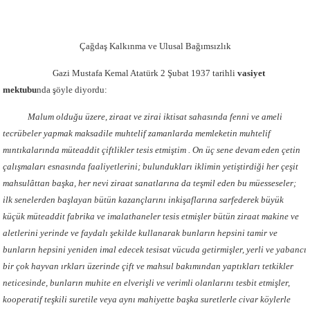
Çağdaş Kalkınma ve Ulusal Bağımsızlık
Gazi Mustafa Kemal Atatürk 2 Şubat 1937 tarihli
vasiyet
mektubu
nda şöyle diyordu:
Malum olduğu üzere, ziraat ve zirai iktisat sahasında fenni ve ameli
tecrübeler yapmak maksadile muhtelif zamanlarda memleketin muhtelif
mıntıkalarında müteaddit çiftlikler tesis etmiştim . On üç sene devam eden çetin
çalışmaları esnasında faaliyetlerini; bulundukları iklimin yetiştirdiği her çeşit
mahsulâttan başka, her nevi ziraat sanatlarına da teşmil eden bu müesseseler;
ilk senelerden başlayan bütün kazançlarını inkişaflarına sarfederek büyük
küçük müteaddit fabrika ve imalathaneler tesis etmişler bütün ziraat makine ve
aletlerini yerinde ve faydalı şekilde kullanarak bunların hepsini tamir ve
bunların hepsini yeniden imal edecek tesisat vücuda getirmişler, yerli ve yabancı
bir çok hayvan ırkları üzerinde çift ve mahsul bakımından yaptıkları tetkikler
neticesinde, bunların muhite en elverişli ve verimli olanlarını tesbit etmişler,
kooperatif teşkili suretile veya aynı mahiyette başka suretlerle civar köylerle