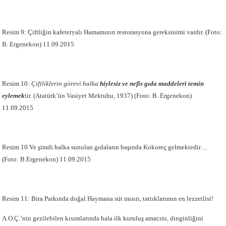
Resim 9: Çiftliğin kafeteryalı Hamamının restorasyona gereksinimi vardır. (Foto:
B. Ergenekon) 11.09.2015
Resim 10:
Çiftliklerin görevi halka
hiylesiz ve nefis gıda maddeleri temin
eylemek
tir. (Atatürk’ün Vasiyet Mektubu, 1937) (Foto: B. Ergenekon)
11.09.2015
Resim 10 Ve şimdi halka sunulan gıdaların başında Kokoreç gelmektedir…
(Foto: B.Ergenekon) 11.09.2015
Resim 11: Bira Parkında doğal Haymana süt mısırı, tattıklarımın en lezzetlisi!
A.O.Ç.’nin gezilebilen kısımlarında hala ilk kuruluş amacını, dinginliğini