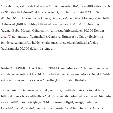
“İstanbul’da, Yalova’da Baltacı ve Millet, Tarsusda Piloğlu ve Silifke’deki Tekir
ve Şövalye ile Dörtyol’daki Karabasmak Çiftliklerinin büyüklüğü 48.395
dönümdür”
[5]
. Ankara’da ise Orman, Balgat, Yağmur Baba, Macun, Göğercinlik,
Ahimesud çiftlikleri birleştirilerek elde edilen arazi 80.000 dönüme ulaşır.
Yağmur Baba, Macun, Göğercinlik, Ahimesud birleştirilerek 80.000 Dönüm
arazi
[6]
günümüzde Yenimahalle, Çankaya, Etimesut ve Çubuk ilçelerinin
içinde parçalanmış bir halde yer alır. Arazi, mera olarak kullanıla Aydos
Yaylasındaki 50.000 dekarı’da içine alır.
Resim 2: TARIMCI ATATÜRK HEYKELİ Cumhurbaşkanlığı Konutunun hemen
altında ve Selanikteki Atatürk Müze Evinin hemen yanındadır. Önündeki Cadde
eski Gazi İstasyonuna kadar sağlı sollu çiftlik binaları ile doludur.
Tarımcı Atatürk’ün amacı en çorak, verimsiz, niteliksiz, bataklık toprakların
bilimsel olarak islah edilebileceğini göstermektir. Dahası elde edilecek ürünlerin
ve verimliliğin toprağı işleyen Türk insanının bilgisi, emeği, iradesi ve
kararlılığına bağlı olduğunun kanıtlanmasıdır. 1900’lerin başında Orman adını