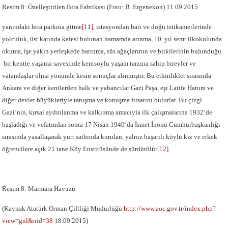
Resim 8: Özelleştirilen Bira Fabrikası (Foto: B. Ergenekon) 11.09.2015
yanındaki bira parkına gitme
[11]
, istasyondan batı ve doğu istikametlerinde
yolculuk, üst katında kafesi bulunan hamamda arınma, 10. yıl semt ilkokulunda
okuma, işe yakın yerleşkede barınma, süs ağaçlarının ve bitkilerinin bulunduğu
bir kentte yaşama sayesinde kentsoylu yaşam tarzına sahip bireyler ve
vatandaşlar olma yönünde kesin sonuçlar alınmıştır. Bu etkinlikler sırasında
Ankara ve diğer kentlerden halk ve yabancılar Gazi Paşa, eşi Latife Hanım ve
diğer devlet büyükleriyle tanışma ve konuşma fırsatını bulurlar. Bu çizgi
Gazi’nin, kırsal aydınlanma ve kalkınma amacıyla ilk çalışmalarına 1932’de
başladığı ve vefatından sonra 17 Nisan 1940’da İsmet İnönü Cumhurbaşkanlığı
sırasında yasallaşarak yurt sathında kurulan, yalnız başarılı köylü kız ve erkek
öğrencilere açık 21 tane Köy Enstitüsünde de sürdürülür
[12]
.
Resim 8: Marmara Havuzu
(Kaynak Atatürk Orman Çiftliği Müdürlüğü
http://www.aoc.gov.tr/index.php?
view=gnl&nid=38
18.09.2015)