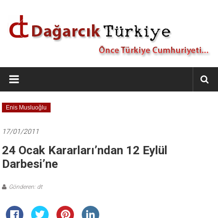
İçeriğe
geç
Dağarcık
Türkiye
Önce
Enis Musluoğlu
Türkiye
Cumhuriyeti…
17/01/2011
24 Ocak Kararları’ndan 12 Eylül
Darbesi’ne
Gönderen: dt