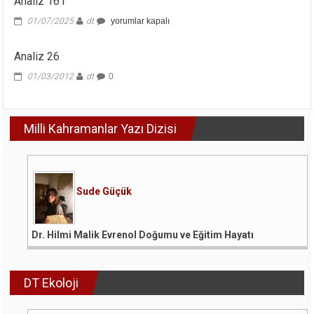
Analiz 161
Analiz
01/07/2025
dt
yorumlar kapalı
161
için
Analiz 26
01/03/2012
dt
0
Milli Kahramanlar Yazı Dizisi
Sude Güçük
Dr. Hilmi Malik Evrenol Doğumu ve Eğitim Hayatı
DT Ekoloji