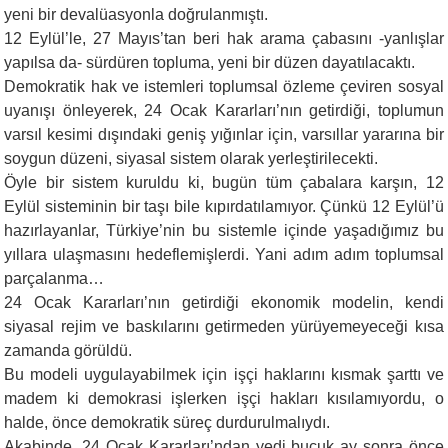
yeni bir devalüasyonla doğrulanmıştı.
12 Eylül’le, 27 Mayıs’tan beri hak arama çabasını -yanlışlar
yapılsa da- sürdüren topluma, yeni bir düzen dayatılacaktı.
Demokratik hak ve istemleri toplumsal özleme çeviren sosyal
uyanışı önleyerek, 24 Ocak Kararları’nın getirdiği, toplumun
varsıl kesimi dışındaki geniş yığınlar için, varsıllar yararına bir
soygun düzeni, siyasal sistem olarak yerleştirilecekti.
Öyle bir sistem kuruldu ki, bugün tüm çabalara karşın, 12
Eylül sisteminin bir taşı bile kıpırdatılamıyor. Çünkü 12 Eylül’ü
hazırlayanlar, Türkiye’nin bu sistemle içinde yaşadığımız bu
yıllara ulaşmasını hedeflemişlerdi. Yani adım adım toplumsal
parçalanma…
24 Ocak Kararları’nın getirdiği ekonomik modelin, kendi
siyasal rejim ve baskılarını getirmeden yürüyemeyeceği kısa
zamanda görüldü.
Bu modeli uygulayabilmek için işçi haklarını kısmak şarttı ve
madem ki demokrasi işlerken işçi hakları kısılamıyordu, o
halde, önce demokratik süreç durdurulmalıydı.
Akabinde, 24 Ocak Kararları’ndan yedi buçuk ay sonra önce