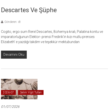
Descartes Ve Şüphe
Gönderen: dt
Cogito, ergo sum René Descartes, Bohemya kralı, Palatina kontu ve
imparatorluğunun Elektor- prensi Fredirik’in kızı mutlu prenses
Elizabeth’ e yazdığı takdim ve teşekkür mektubundan
Devamını Oku
2026-07
Selim Yiğit Tufan
01/07/2026