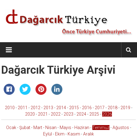
İçeriğe
geç
Dağarcık
Türkiye
Önce
Dağarcık Türkiye Arşivi
Türkiye
Cumhuriyeti…
2010
-
2011
-
2012
-
2013
-
2014
-
2015
-
2016
-
2017
-
2018
-
2019
-
2020
-
2021
-
2022
-
2023
-
2024
-
2025
-
2026
Ocak
-
Şubat
-
Mart
-
Nisan
-
Mayıs
-
Haziran
-
Temmuz
-
Ağustos
-
Eylül
-
Ekim
-
Kasım
-
Aralık