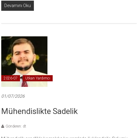
Devamını Oku
2026-07
Utkan Yardımcı
01/07/2026
Mühendislikte Sadelik
Gönderen: dt