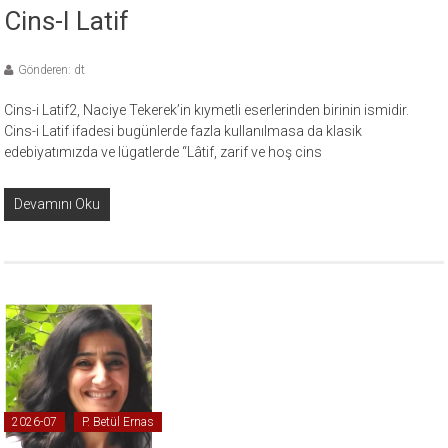
Cins-I Latif
Gönderen: dt
Cins-i Latif2, Naciye Tekerek’in kıymetli eserlerinden birinin ismidir.
Cins-i Latif ifadesi bugünlerde fazla kullanılmasa da klasik
edebiyatımızda ve lügatlerde “Lâtif, zarif ve hoş cins
Devamını Oku
2026-07
P. Betül Ernas