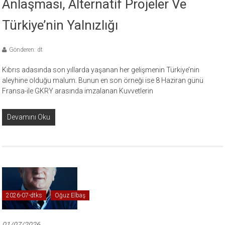
Anlaşması, Alternatif Projeler Ve
Türkiye’nin Yalnızlığı
Gönderen: dt
Kıbrıs adasında son yıllarda yaşanan her gelişmenin Türkiye’nin
aleyhine olduğu malum. Bunun en son örneği ise 8 Haziran günü
Fransa-ile GKRY arasında imzalanan Kuvvetlerin
Devamını Oku
2026-07-dtks
Oğuz Elbaş
01/07/2026