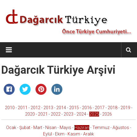
İçeriğe
geç
Dağarcık
Türkiye
Önce
Dağarcık Türkiye Arşivi
Türkiye
Cumhuriyeti…
2010
-
2011
-
2012
-
2013
-
2014
-
2015
-
2016
-
2017
-
2018
-
2019
-
2020
-
2021
-
2022
-
2023
-
2024
-
2025
-
2026
Ocak
-
Şubat
-
Mart
-
Nisan
-
Mayıs
-
Haziran
-
Temmuz
-
Ağustos
-
Eylül
-
Ekim
-
Kasım
-
Aralık