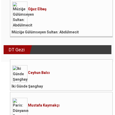
Oğuz Elbaş
Müziğe Gülümseyen Sultan: Abdülmecit
DT Gezi
Ceyhun Balcı
İki Günde Şanghay
Mustafa Kaymakçı