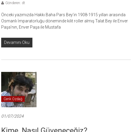
Gönderen: dt
Önceki yazımızda Hakkı Baha Pars Bey’in 1908-1915 yılları arasında
Osmanlı İmparatorluğu döneminde kilit roller almış Talat Bey ile Enver
Paşa’nın, Enver Paşa ile Mustafa
Devamını Oku
Cenk Özdağ
01/07/2024
Kime, Nasıl Güveneceğiz?