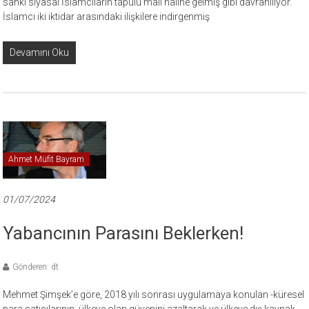
sanki siyasal İslamcıların tapulu malı haline gelmiş gibi davranılıyor.
İslamcı iki iktidar arasındaki ilişkilere indirgenmiş
Devamını Oku
Ahmet Müfit Bayram
01/07/2024
Yabancının Parasını Beklerken!
Gönderen: dt
Mehmet Şimşek’e göre, 2018 yılı sonrası uygulamaya konulan -küresel