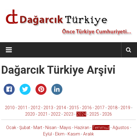
İçeriğe
geç
Dağarcık
Türkiye
Önce
Dağarcık Türkiye Arşivi
Türkiye
Cumhuriyeti…
2010
-
2011
-
2012
-
2013
-
2014
-
2015
-
2016
-
2017
-
2018
-
2019
-
2020
-
2021
-
2022
-
2023
-
2024
-
2025
-
2026
Ocak
-
Şubat
-
Mart
-
Nisan
-
Mayıs
-
Haziran
-
Temmuz
-
Ağustos
-
Eylül
-
Ekim
-
Kasım
-
Aralık