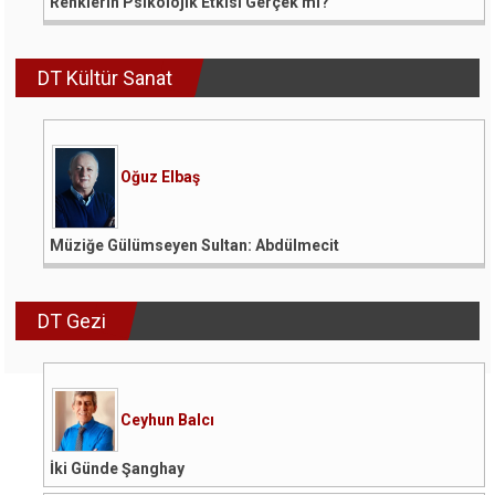
Renklerin Psikolojik Etkisi Gerçek mi?
DT Kültür Sanat
Oğuz Elbaş
Müziğe Gülümseyen Sultan: Abdülmecit
DT Gezi
Ceyhun Balcı
İki Günde Şanghay