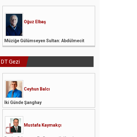
Oğuz Elbaş
Müziğe Gülümseyen Sultan: Abdülmecit
DT Gezi
Ceyhun Balcı
İki Günde Şanghay
Mustafa Kaymakçı