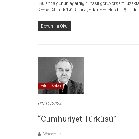
“Şu anda günün ağardığını nasıl görüyorsam, uzaktan
Kemal Atatürk 1933 Türkiye’de neler olup bittiğini, d
Devamını Oku
Hilmi Özden
01/11/2024
“Cumhuriyet Türküsü”
Gönderen: dt