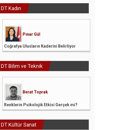
DT Kadın
Pınar Gül
Coğrafya Ulusların Kaderini Belirliyor
DT Bilim ve Teknik
Berat Toprak
Renklerin Psikolojik Etkisi Gerçek mi?
DT Kültür Sanat