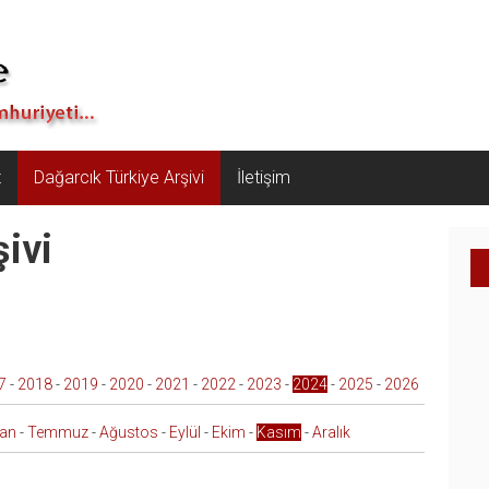
z
Dağarcık Türkiye Arşivi
İletişim
ivi
7
-
2018
-
2019
-
2020
-
2021
-
2022
-
2023
-
2024
-
2025
-
2026
ran
-
Temmuz
-
Ağustos
-
Eylül
-
Ekim
-
Kasım
-
Aralık