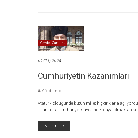
Cevdet Cantürk
01/11/2024
Cumhuriyetin Kazanımları
Gönderen: dt
Atatürk öldüğünde bütün millet hıçkırıklarla ağlıyor
tutan halk, cumhuriyet sayesinde reaya olmaktan ku
Devamını Oku