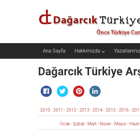
İçeriğe
Dağarcık
geç
Türkiye
Önce
Türkiye
Cumhuriyeti…
Ana Sayfa
Hakkımızda
Yazarlarımı
Dağarcık Türkiye Arş
2010
-
2011
-
2012
-
2013
-
2014
-
2015
-
2016
-
201
Ocak
-
Şubat
-
Mart
-
Nisan
-
Mayıs
-
Hazi