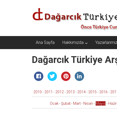
İçeriğe
Dağarcık
geç
Türkiye
Önce
Türkiye
Cumhuriyeti…
Ana Sayfa
Hakkımızda
Yazarlarımı
Dağarcık Türkiye Arş
2010
-
2011
-
2012
-
2013
-
2014
-
2015
-
2016
-
201
Ocak
-
Şubat
-
Mart
-
Nisan
-
Mayıs
-
Hazi