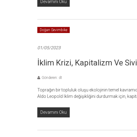
Devamını Oku
Doğan Sevimbike
01/05/2023
İklim Krizi, Kapitalizm Ve Si
Gönderen: dt
Toprağın bir topluluk oluşu ekolojinin temel kavramıdı
Aldo Leopold İklim değişikliğini durdurmak için, kap
Devamını Oku