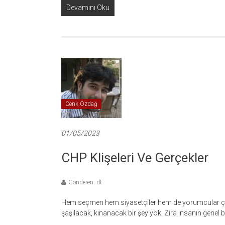
Devamını Oku
Cenk Özdağ
01/05/2023
CHP Klişeleri Ve Gerçekler
Gönderen: dt
Hem seçmen hem siyasetçiler hem de yorumcular çoğu
şaşılacak, kınanacak bir şey yok. Zira insanın genel b