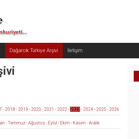
z
Dağarcık Türkiye Arşivi
İletişim
ivi
7
-
2018
-
2019
-
2020
-
2021
-
2022
-
2023
-
2024
-
2025
-
2026
ran
-
Temmuz
-
Ağustos
-
Eylül
-
Ekim
-
Kasım
-
Aralık