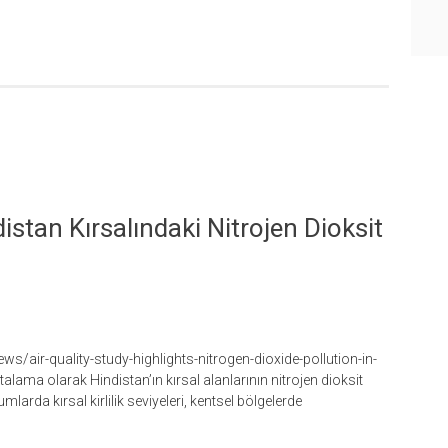
istan Kırsalındaki Nitrojen Dioksit
air-quality-study-highlights-nitrogen-dioxide-pollution-in-
rtalama olarak Hindistan’ın kırsal alanlarının nitrojen dioksit
mlarda kırsal kirlilik seviyeleri, kentsel bölgelerde