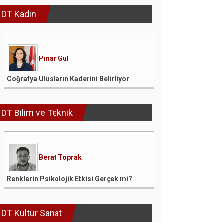
DT Kadın
Pınar Gül
Coğrafya Ulusların Kaderini Belirliyor
DT Bilim ve Teknik
Berat Toprak
Renklerin Psikolojik Etkisi Gerçek mi?
DT Kültür Sanat