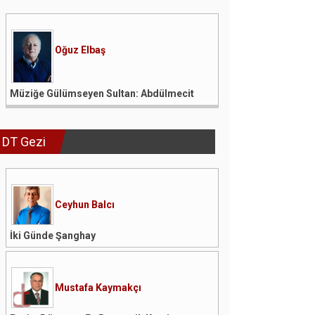
Oğuz Elbaş
Müziğe Gülümseyen Sultan: Abdülmecit
DT Gezi
Ceyhun Balcı
İki Günde Şanghay
Mustafa Kaymakçı