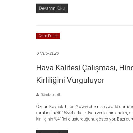
Devamını Oku
Ceren Ertürk
01/05/2023
Hava Kalitesi Çalışması, Hind
Kirliliğini Vurguluyor
Gönderen: dt
Özgün Kaynak: https://www.chemistryworld.com/news/
rural-india/4016844.article Uydu verilerinin analizi, o
kirliliğinin %41’ini oluşturduğunu gösteriyor. Bazı duru