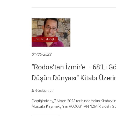
Enis Musluoğlu
01/05/2023
“Rodos’tan İzmir’e – 68’li Gö
Düşün Dünyası” Kitabı Üzeri
Gönderen: dt
Geçtiğimiz ay,7 Nisan 2023 tarihinde Yakın Kitabevi’
Mustafa Kaymakçı’nın RODOS’TAN “İZMİR’E-68’li Göçm