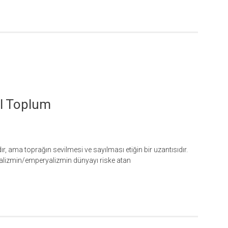
vil Toplum
r, ama toprağın sevilmesi ve sayılması etiğin bir uzantısıdır.
italizmin/emperyalizmin dünyayı riske atan